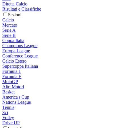
Diretta Calcio
Risultati e Classifiche
Sezioni
Calcio
Mercato
Serie A
Serie B
Coppa Italia
Champions League
Europa League
Conference League
Calcio Estero
Supercoppa Italiana
Formula 1
Formula E
MotoGP
Altri Motori
Basket
America's Cup
Nations League
Tennis
Sci
Volley
Drive UP