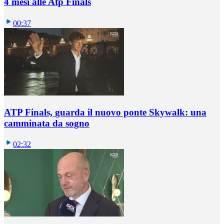
4 mesi alle Atp Finals
00:37
ATP Finals, guarda il nuovo ponte Skywalk: una
camminata da sogno
02:32