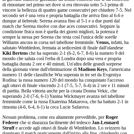
di rimontare nel primo set dove si era ritrovata sotto 5-3 prima di
vincere la bellezza di quattro game consecutivi per chiudere 7-5. Nel
secondo set è una vera e propria battaglia che arriva fino al 6-6 e
dunque al tiebreak: Serena avanza fino al 5-1 e a due punti dal
match che Serena risolve con due aces consecutivi. Seppure la
condizione fisica non è quella dei giorni migliori, la potenza è
sempre la stessa per Serena che resta così l'unica delle sorelle
Williams ancora in corsa nel tabellone femminile.
Venus,
infatti, ha
salutato Wimbledon, fermata ai sedicesimi di finale dall'olandese
Kiki Bertens
che ha superato 2-1 (6-2, 6-7, 8-6) la numero 9 del
mondo che saluta così l'erba di Londra dopo una vera e propria
battaglia durata 2 ore e 40 minuti. Un'altra delle grandi sorprese
della giornata viene dall'eliminazione di
Madison Keys
, l'americana
numero 11 delle classifiche Wta superata in tre set da Evgeniya
Rodina: la russa numero 120 del mondo ha conquistato l'accesso
agli ottavi di finale vincendo 2-1 (7-5, 5-7, 6-4) in 2 ore e 11 minuti
di partita. Bella vittoria anche per la croata Donna Vekic, che
superando 2-0 (7-6, 6-1) Yanina Wickmayer avanza nel tabellone
femminile come la russa Ekaterina Makarova, che ha battuto 2-1 in
rimonta (4-6, 6-4, 6-1) la ceca Lucie Safarova.
Nessun problema, come era altamente prevedibile, per
Roger
Federer
che si sbarazza facilmente del tedesco
Jan-Lennard
Struff
e accede agli ottavi di finale di Wimbledon. Lo svizzero ha
dominato il match praticamente dall'inizio alla fine, chiudendo con