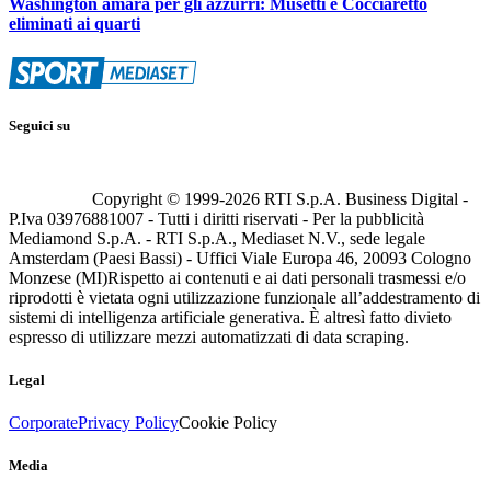
Washington amara per gli azzurri: Musetti e Cocciaretto
eliminati ai quarti
Seguici su
Copyright © 1999-
2026
RTI S.p.A. Business Digital -
P.Iva 03976881007 - Tutti i diritti riservati - Per la pubblicità
Mediamond S.p.A. - RTI S.p.A., Mediaset N.V., sede legale
Amsterdam (Paesi Bassi) - Uffici Viale Europa 46, 20093 Cologno
Monzese (MI)
Rispetto ai contenuti e ai dati personali trasmessi e/o
riprodotti è vietata ogni utilizzazione funzionale all’addestramento di
sistemi di intelligenza artificiale generativa. È altresì fatto divieto
espresso di utilizzare mezzi automatizzati di data scraping.
Legal
Corporate
Privacy Policy
Cookie Policy
Media