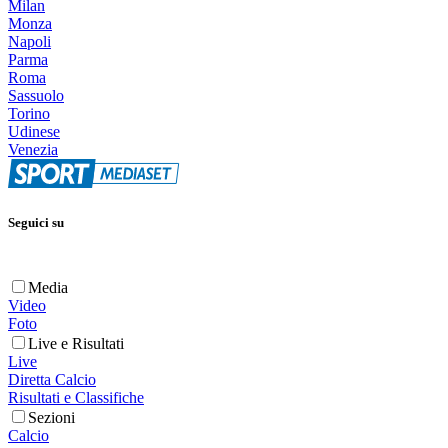
Milan
Monza
Napoli
Parma
Roma
Sassuolo
Torino
Udinese
Venezia
Seguici su
Media
Video
Foto
Live e Risultati
Live
Diretta Calcio
Risultati e Classifiche
Sezioni
Calcio