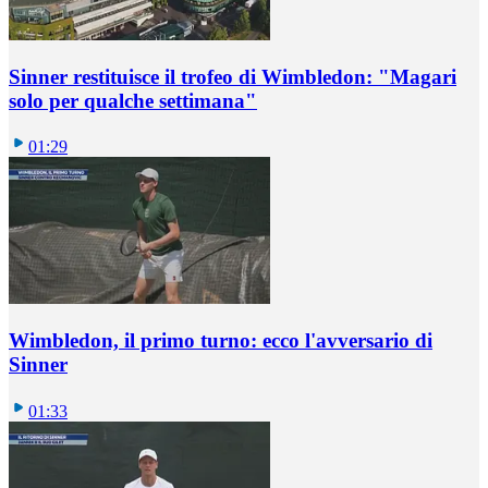
Sinner restituisce il trofeo di Wimbledon: "Magari
solo per qualche settimana"
01:29
Wimbledon, il primo turno: ecco l'avversario di
Sinner
01:33