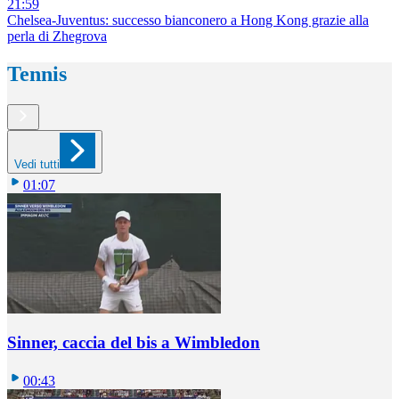
21:59
Chelsea-Juventus: successo bianconero a Hong Kong grazie alla
perla di Zhegrova
Tennis
Vedi tutti
01:07
Sinner, caccia del bis a Wimbledon
00:43