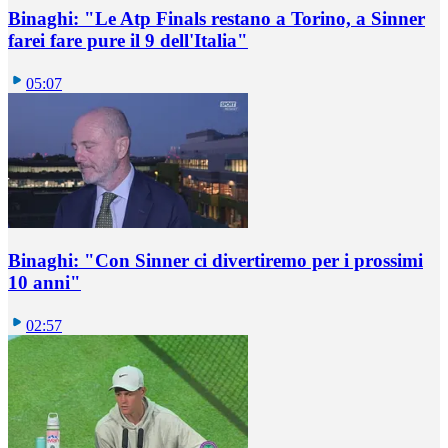
Binaghi: "Le Atp Finals restano a Torino, a Sinner
farei fare pure il 9 dell'Italia"
05:07
Binaghi: "Con Sinner ci divertiremo per i prossimi
10 anni"
02:57