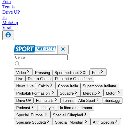
Foto
Tennis
Drive UP
F1
MotoGp
Virali
Video
Pressing
Sportmediaset XXL
Foto
Live
Diretta Calcio
Risultati e Classifiche
News Live
Calcio
Coppa Italia
Supercoppa Italiana
Probabili Formazioni
Squadre
Mercato
Motori
Drive UP
Formula E
Tennis
Altri Sport
Sondaggi
Podcast
Lifestyle
Un libro a settimana
Speciali Europei
Speciali Olimpiadi
Speciale Scudetti
Speciali Mondiali
Altri Speciali