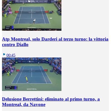
Atp Montreal, solo Darderi al terzo turno: la vittoria
contro Diallo
00:45
Delusione Berrettini: eliminato al primo turno, a
Montreal, da Navone