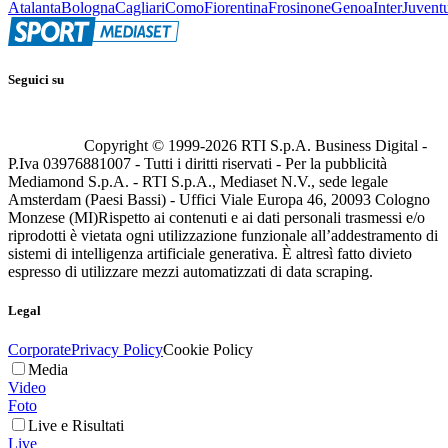
Atalanta
Bologna
Cagliari
Como
Fiorentina
Frosinone
Genoa
Inter
Juvent
Seguici su
Copyright © 1999-
2026
RTI S.p.A. Business Digital -
P.Iva 03976881007 - Tutti i diritti riservati - Per la pubblicità
Mediamond S.p.A. - RTI S.p.A., Mediaset N.V., sede legale
Amsterdam (Paesi Bassi) - Uffici Viale Europa 46, 20093 Cologno
Monzese (MI)
Rispetto ai contenuti e ai dati personali trasmessi e/o
riprodotti è vietata ogni utilizzazione funzionale all’addestramento di
sistemi di intelligenza artificiale generativa. È altresì fatto divieto
espresso di utilizzare mezzi automatizzati di data scraping.
Legal
Corporate
Privacy Policy
Cookie Policy
Media
Video
Foto
Live e Risultati
Live