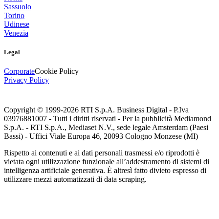
Sassuolo
Torino
Udinese
Venezia
Legal
Corporate
Cookie Policy
Privacy Policy
Copyright © 1999-
2026
RTI S.p.A. Business Digital - P.Iva
03976881007 - Tutti i diritti riservati - Per la pubblicità Mediamond
S.p.A. - RTI S.p.A., Mediaset N.V., sede legale Amsterdam (Paesi
Bassi) - Uffici Viale Europa 46, 20093 Cologno Monzese (MI)
Rispetto ai contenuti e ai dati personali trasmessi e/o riprodotti è
vietata ogni utilizzazione funzionale all’addestramento di sistemi di
intelligenza artificiale generativa. È altresì fatto divieto espresso di
utilizzare mezzi automatizzati di data scraping.