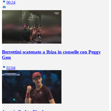
00:24
Berrettini scatenato a Ibiza in consolle con Peggy
Gou
02:04