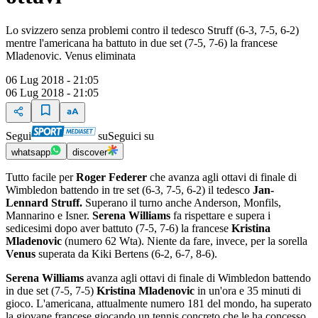
Lo svizzero senza problemi contro il tedesco Struff (6-3, 7-5, 6-2)
mentre l'americana ha battuto in due set (7-5, 7-6) la francese
Mladenovic. Venus eliminata
06 Lug 2018 - 21:05
06 Lug 2018 - 21:05
Segui
su
Seguici su
whatsapp
discover
Tutto facile per
Roger Federer
che avanza agli ottavi di finale di
Wimbledon battendo in tre set (6-3, 7-5, 6-2) il tedesco
Jan-
Lennard Struff.
Superano il turno anche Anderson, Monfils,
Mannarino e Isner.
Serena Williams
fa rispettare e supera i
sedicesimi dopo aver battuto (7-5, 7-6) la francese
Kristina
Mladenovic
(numero 62 Wta). Niente da fare, invece, per la sorella
Venus
superata da Kiki Bertens (6-2, 6-7, 8-6).
Serena Williams
avanza agli ottavi di finale di Wimbledon battendo
in due set (7-5, 7-5)
Kristina Mladenovic
in un'ora e 35 minuti di
gioco. L'americana, attualmente numero 181 del mondo, ha superato
la giovane francese giocando un tennis concreto che le ha concesso