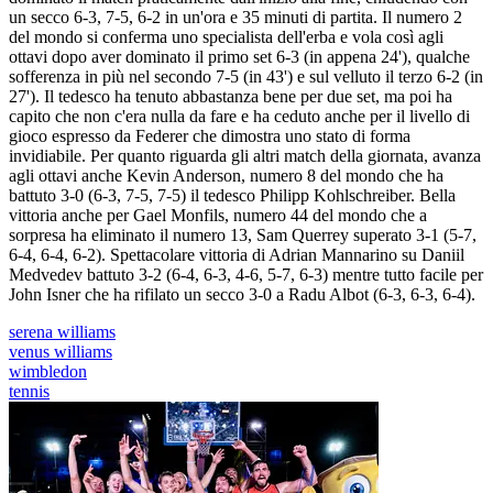
un secco 6-3, 7-5, 6-2 in un'ora e 35 minuti di partita. Il numero 2
del mondo si conferma uno specialista dell'erba e vola così agli
ottavi dopo aver dominato il primo set 6-3 (in appena 24'), qualche
sofferenza in più nel secondo 7-5 (in 43') e sul velluto il terzo 6-2 (in
27'). Il tedesco ha tenuto abbastanza bene per due set, ma poi ha
capito che non c'era nulla da fare e ha ceduto anche per il livello di
gioco espresso da Federer che dimostra uno stato di forma
invidiabile. Per quanto riguarda gli altri match della giornata, avanza
agli ottavi anche Kevin Anderson, numero 8 del mondo che ha
battuto 3-0 (6-3, 7-5, 7-5) il tedesco Philipp Kohlschreiber. Bella
vittoria anche per Gael Monfils, numero 44 del mondo che a
sorpresa ha eliminato il numero 13, Sam Querrey superato 3-1 (5-7,
6-4, 6-4, 6-2). Spettacolare vittoria di Adrian Mannarino su Daniil
Medvedev battuto 3-2 (6-4, 6-3, 4-6, 5-7, 6-3) mentre tutto facile per
John Isner che ha rifilato un secco 3-0 a Radu Albot (6-3, 6-3, 6-4).
serena williams
venus williams
wimbledon
tennis