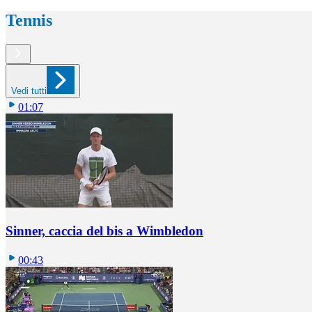
Tennis
Vedi tutti
01:07
Sinner, caccia del bis a Wimbledon
00:43