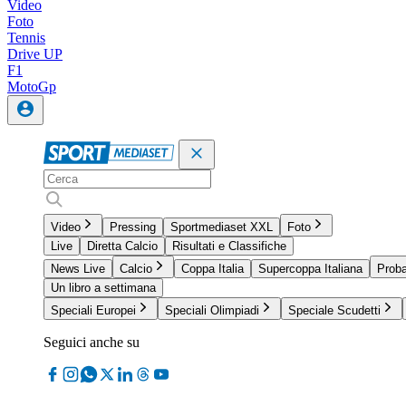
Video
Foto
Tennis
Drive UP
F1
MotoGp
Video
Pressing
Sportmediaset XXL
Foto
Live
Diretta Calcio
Risultati e Classifiche
News Live
Calcio
Coppa Italia
Supercoppa Italiana
Proba
Un libro a settimana
Speciali Europei
Speciali Olimpiadi
Speciale Scudetti
Seguici anche su