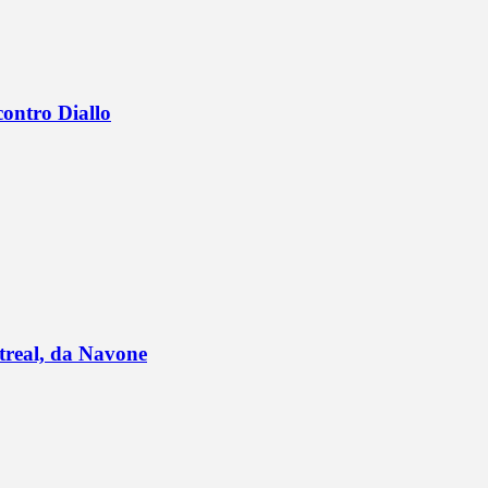
contro Diallo
ntreal, da Navone