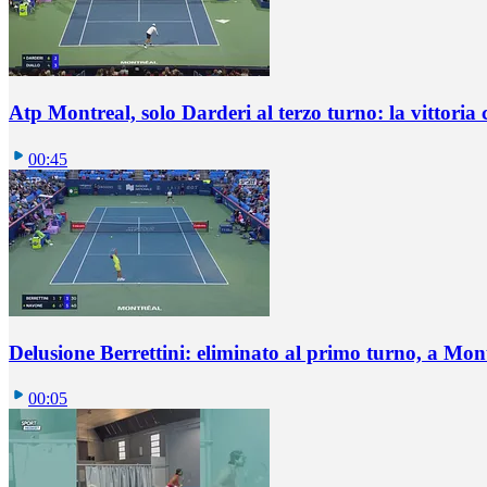
Atp Montreal, solo Darderi al terzo turno: la vittoria 
00:45
Delusione Berrettini: eliminato al primo turno, a Mo
00:05