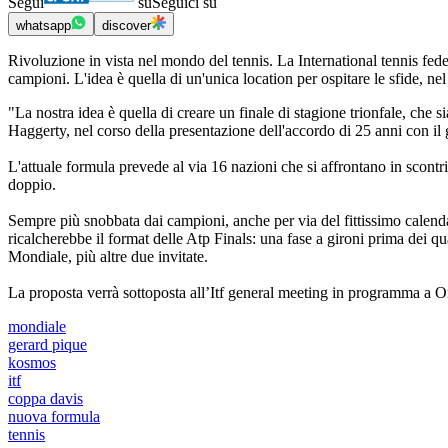
Segui
su
Seguici su
whatsapp
discover
Rivoluzione in vista nel mondo del tennis. La International tennis fede
campioni. L'idea è quella di un'unica location per ospitare le sfide, n
"La nostra idea è quella di creare un finale di stagione trionfale, che s
Haggerty, nel corso della presentazione dell'accordo di 25 anni con i
L'attuale formula prevede al via 16 nazioni che si affrontano in scontri
doppio.
Sempre più snobbata dai campioni, anche per via del fittissimo calenda
ricalcherebbe il format delle Atp Finals: una fase a gironi prima dei qu
Mondiale, più altre due invitate.
La proposta verrà sottoposta all’Itf general meeting in programma a Or
mondiale
gerard pique
kosmos
itf
coppa davis
nuova formula
tennis