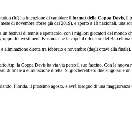
ration (Itf) ha intenzione di cambiare il
format della Coppa Davis
, il
el mese di novembre (forse già dal 2019), e aperto a 18 nazionali, una so
ia un festival di tennis e spettacolo, con i migliori giocatori del mondo c
l gruppo di investimenti Kosmos che fa capo al difensore del Barcellona
 a eliminazione diretta tra febbraio e novembre (dagli ottavi alla finale)
rio Atp, la Coppa Davis ha via via perso il suo fascino. Con la nuova ri
arti di finale a eliminazione diretta. Si giocherebbero due singolari e un
lando, Florida, il prossimo agosto, e avrà bisogno di una maggioranza d