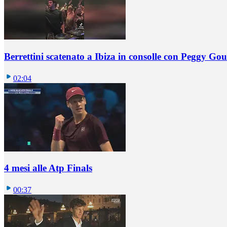
Berrettini scatenato a Ibiza in consolle con Peggy Gou
02:04
4 mesi alle Atp Finals
00:37