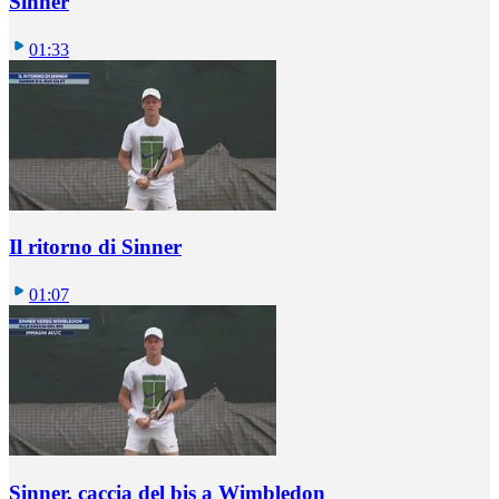
Sinner
01:33
Il ritorno di Sinner
01:07
Sinner, caccia del bis a Wimbledon