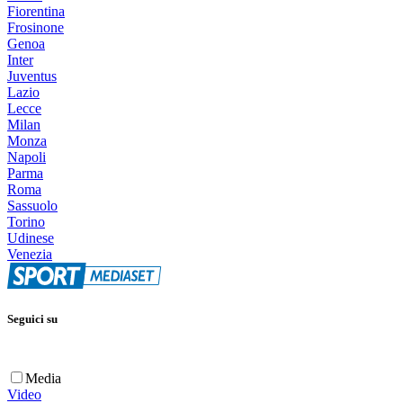
Fiorentina
Frosinone
Genoa
Inter
Juventus
Lazio
Lecce
Milan
Monza
Napoli
Parma
Roma
Sassuolo
Torino
Udinese
Venezia
Seguici su
Media
Video