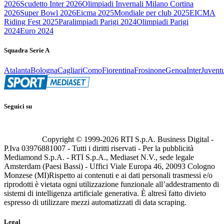
2026
Scudetto Inter 2026
Olimpiadi Invernali Milano Cortina
2026
Super Bowl 2026
Eicma 2025
Mondiale per club 2025
EICMA
Riding Fest 2025
Paralimpiadi Parigi 2024
Olimpiadi Parigi
2024
Euro 2024
Squadra Serie A
Atalanta
Bologna
Cagliari
Como
Fiorentina
Frosinone
Genoa
Inter
Juvent
Seguici su
Copyright © 1999-
2026
RTI S.p.A. Business Digital -
P.Iva 03976881007 - Tutti i diritti riservati - Per la pubblicità
Mediamond S.p.A. - RTI S.p.A., Mediaset N.V., sede legale
Amsterdam (Paesi Bassi) - Uffici Viale Europa 46, 20093 Cologno
Monzese (MI)
Rispetto ai contenuti e ai dati personali trasmessi e/o
riprodotti è vietata ogni utilizzazione funzionale all’addestramento di
sistemi di intelligenza artificiale generativa. È altresì fatto divieto
espresso di utilizzare mezzi automatizzati di data scraping.
Legal