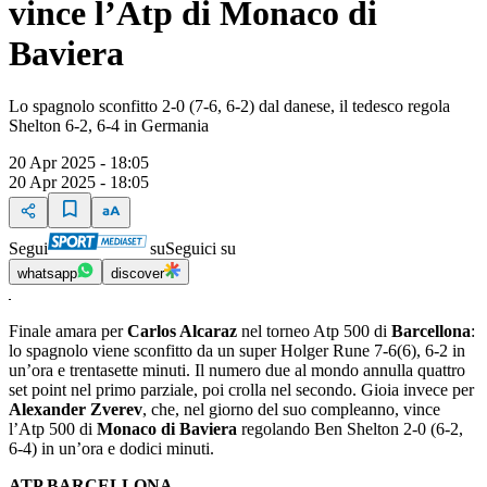
vince l’Atp di Monaco di
Baviera
Lo spagnolo sconfitto 2-0 (7-6, 6-2) dal danese, il tedesco regola
Shelton 6-2, 6-4 in Germania
20 Apr 2025 - 18:05
20 Apr 2025 - 18:05
Segui
su
Seguici su
whatsapp
discover
Finale amara per
Carlos Alcaraz
nel torneo Atp 500 di
Barcellona
:
lo spagnolo viene sconfitto da un super Holger Rune 7-6(6), 6-2 in
un’ora e trentasette minuti. Il numero due al mondo annulla quattro
set point nel primo parziale, poi crolla nel secondo. Gioia invece per
Alexander Zverev
, che, nel giorno del suo compleanno, vince
l’Atp 500 di
Monaco di Baviera
regolando Ben Shelton 2-0 (6-2,
6-4) in un’ora e dodici minuti.
ATP BARCELLONA