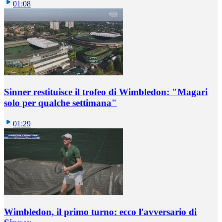
01:08
Sinner restituisce il trofeo di Wimbledon: "Magari
solo per qualche settimana"
01:29
Wimbledon, il primo turno: ecco l'avversario di