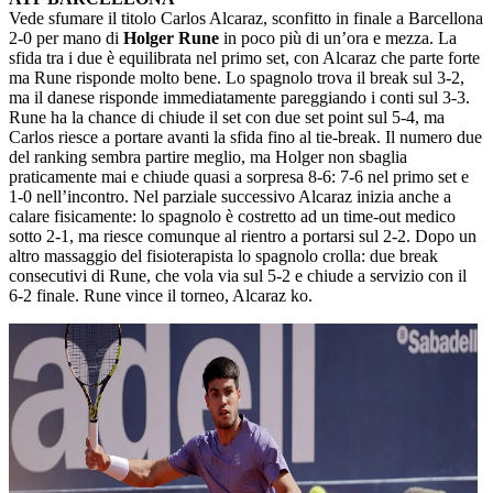
Vede sfumare il titolo Carlos Alcaraz, sconfitto in finale a Barcellona
2-0 per mano di
Holger Rune
in poco più di un’ora e mezza. La
sfida tra i due è equilibrata nel primo set, con Alcaraz che parte forte
ma Rune risponde molto bene. Lo spagnolo trova il break sul 3-2,
ma il danese risponde immediatamente pareggiando i conti sul 3-3.
Rune ha la chance di chiude il set con due set point sul 5-4, ma
Carlos riesce a portare avanti la sfida fino al tie-break. Il numero due
del ranking sembra partire meglio, ma Holger non sbaglia
praticamente mai e chiude quasi a sorpresa 8-6: 7-6 nel primo set e
1-0 nell’incontro. Nel parziale successivo Alcaraz inizia anche a
calare fisicamente: lo spagnolo è costretto ad un time-out medico
sotto 2-1, ma riesce comunque al rientro a portarsi sul 2-2. Dopo un
altro massaggio del fisioterapista lo spagnolo crolla: due break
consecutivi di Rune, che vola via sul 5-2 e chiude a servizio con il
6-2 finale. Rune vince il torneo, Alcaraz ko.