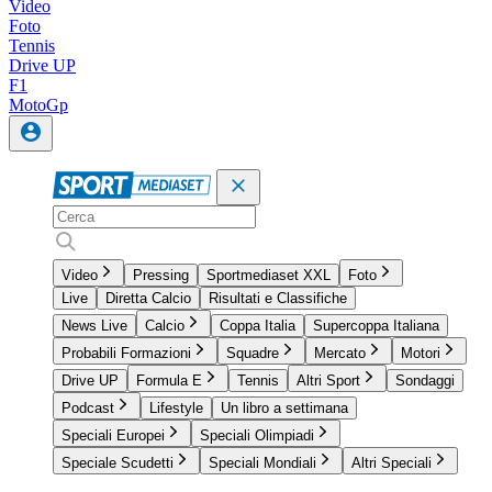
Video
Foto
Tennis
Drive UP
F1
MotoGp
Video
Pressing
Sportmediaset XXL
Foto
Live
Diretta Calcio
Risultati e Classifiche
News Live
Calcio
Coppa Italia
Supercoppa Italiana
Probabili Formazioni
Squadre
Mercato
Motori
Drive UP
Formula E
Tennis
Altri Sport
Sondaggi
Podcast
Lifestyle
Un libro a settimana
Speciali Europei
Speciali Olimpiadi
Speciale Scudetti
Speciali Mondiali
Altri Speciali