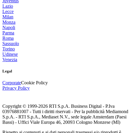
Juventus
Lazio
Lecce
Milan
Monza
Napoli
Parma
Roma
Sassuolo
Torino
Udinese
Venezia
Legal
Corporate
Cookie Policy
Privacy Policy
Copyright © 1999-
2026
RTI S.p.A. Business Digital - P.Iva
03976881007 - Tutti i diritti riservati - Per la pubblicità Mediamond
S.p.A. - RTI S.p.A., Mediaset N.V., sede legale Amsterdam (Paesi
Bassi) - Uffici Viale Europa 46, 20093 Cologno Monzese (MI)
Rispetto ai contenuti e ai dati personali trasmessi e/o riprodotti è