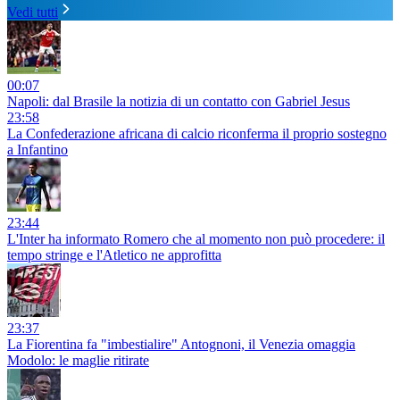
Vedi tutti
00:07
Napoli: dal Brasile la notizia di un contatto con Gabriel Jesus
23:58
La Confederazione africana di calcio riconferma il proprio sostegno
a Infantino
23:44
L'Inter ha informato Romero che al momento non può procedere: il
tempo stringe e l'Atletico ne approfitta
23:37
La Fiorentina fa "imbestialire" Antognoni, il Venezia omaggia
Modolo: le maglie ritirate