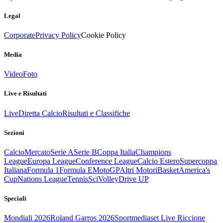
Legal
Corporate
Privacy Policy
Cookie Policy
Media
Video
Foto
Live e Risultati
Live
Diretta Calcio
Risultati e Classifiche
Sezioni
Calcio
Mercato
Serie A
Serie B
Coppa Italia
Champions
League
Europa League
Conference League
Calcio Estero
Supercoppa
Italiana
Formula 1
Formula E
MotoGP
Altri Motori
Basket
America's
Cup
Nations League
Tennis
Sci
Volley
Drive UP
Speciali
Mondiali 2026
Roland Garros 2026
Sportmediaset Live Riccione