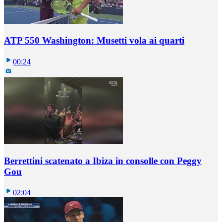
ATP 550 Washington: Musetti vola ai quarti
00:24
Berrettini scatenato a Ibiza in consolle con Peggy
Gou
02:04