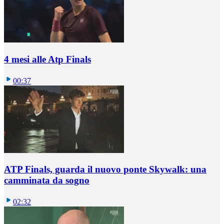
4 mesi alle Atp Finals
00:37
ATP Finals, guarda il nuovo ponte Skywalk: una
camminata da sogno
02:32