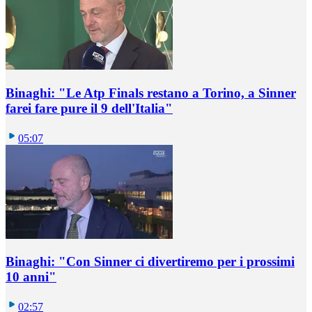
Binaghi: "Le Atp Finals restano a Torino, a Sinner
farei fare pure il 9 dell'Italia"
05:07
Binaghi: "Con Sinner ci divertiremo per i prossimi
10 anni"
02:57