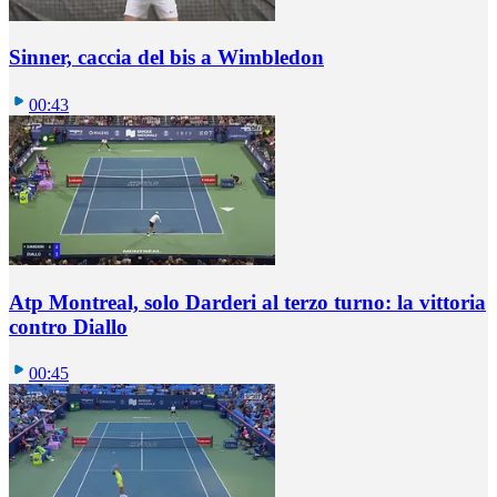
Sinner, caccia del bis a Wimbledon
00:43
Atp Montreal, solo Darderi al terzo turno: la vittoria
contro Diallo
00:45