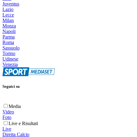
Juventus
Lazio
Lecce
Milan
Monza
Napoli
Parma
Roma
Sassuolo
Torino
Udinese
Venezia
Seguici su
Media
Video
Foto
Live e Risultati
Live
Diretta Calcio