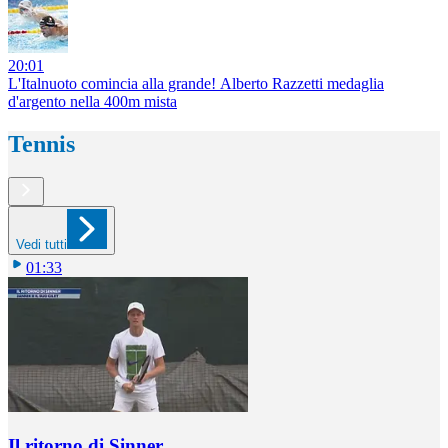
20:01
L'Italnuoto comincia alla grande! Alberto Razzetti medaglia
d'argento nella 400m mista
Tennis
Vedi tutti
01:33
Il ritorno di Sinner