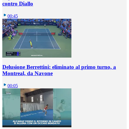
contro Diallo
00:45
Delusione Berrettini: eliminato al primo turno, a
Montreal, da Navone
00:05