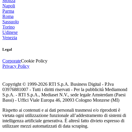
Monza
Napoli
Parma
Roma
Sassuolo
Torino
Udinese
Venezia
Legal
Corporate
Cookie Policy
Privacy Policy
Copyright © 1999-
2026
RTI S.p.A. Business Digital - P.Iva
03976881007 - Tutti i diritti riservati - Per la pubblicità Mediamond
S.p.A. - RTI S.p.A., Mediaset N.V., sede legale Amsterdam (Paesi
Bassi) - Uffici Viale Europa 46, 20093 Cologno Monzese (MI)
Rispetto ai contenuti e ai dati personali trasmessi e/o riprodotti è
vietata ogni utilizzazione funzionale all’addestramento di sistemi di
intelligenza artificiale generativa. È altresì fatto divieto espresso di
utilizzare mezzi automatizzati di data scraping.