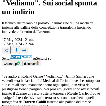
"Vediamo". Sui social spunta
un indizio
Il tecnico australiano ha postato un'immagine di una racchetta
insieme alle palline della competizione transalpina lasciando
intravedere il rientro dell'azzurro
17 Mag 2024 - 21:44
17 Mag 2024 - 21:44
Segui
su
Seguici su
whatsapp
discover
"Se andrò al Roland Garros? Vediamo...". Jannik
Sinner
, che
venerdì sera ha lasciato il J-Medical di Torino dove si è sottoposto
alle cure all'anca, mantiene aperto ogni spiraglio in vista del
prestigioso torneo parigino. Nei prossimi giorni sono attese novità,
intanto il 22enne di Sesto Pusteria tornerà a
Monte Carlo
, lì dove
svolgerà il test decisivo sulla terra rossa con la racchetta, quella
fotografata da
Darren Cahill
insieme alle palline del torneo