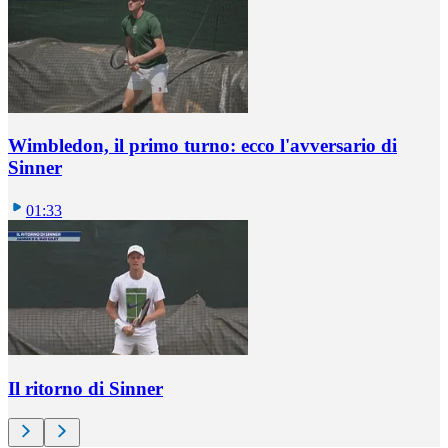
Wimbledon, il primo turno: ecco l'avversario di
Sinner
01:33
Il ritorno di Sinner