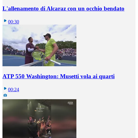
L'allenamento di Alcaraz con un occhio bendato
00:30
ATP 550 Washington: Musetti vola ai quarti
00:24