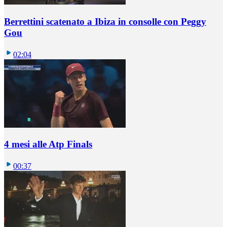
Berrettini scatenato a Ibiza in consolle con Peggy
Gou
02:04
4 mesi alle Atp Finals
00:37