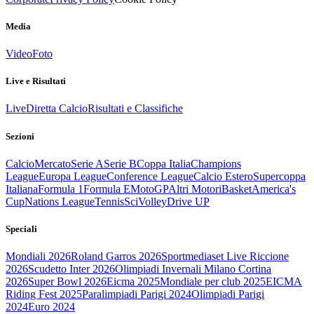
Media
Video
Foto
Live e Risultati
Live
Diretta Calcio
Risultati e Classifiche
Sezioni
Calcio
Mercato
Serie A
Serie B
Coppa Italia
Champions
League
Europa League
Conference League
Calcio Estero
Supercoppa
Italiana
Formula 1
Formula E
MotoGP
Altri Motori
Basket
America's
Cup
Nations League
Tennis
Sci
Volley
Drive UP
Speciali
Mondiali 2026
Roland Garros 2026
Sportmediaset Live Riccione
2026
Scudetto Inter 2026
Olimpiadi Invernali Milano Cortina
2026
Super Bowl 2026
Eicma 2025
Mondiale per club 2025
EICMA
Riding Fest 2025
Paralimpiadi Parigi 2024
Olimpiadi Parigi
2024
Euro 2024