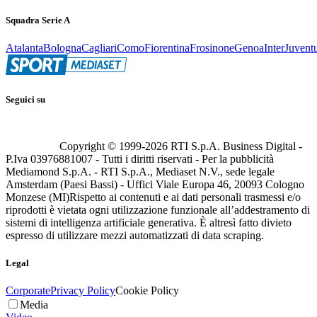
Squadra Serie A
Atalanta
Bologna
Cagliari
Como
Fiorentina
Frosinone
Genoa
Inter
Juvent
Seguici su
Copyright © 1999-
2026
RTI S.p.A. Business Digital -
P.Iva 03976881007 - Tutti i diritti riservati - Per la pubblicità
Mediamond S.p.A. - RTI S.p.A., Mediaset N.V., sede legale
Amsterdam (Paesi Bassi) - Uffici Viale Europa 46, 20093 Cologno
Monzese (MI)
Rispetto ai contenuti e ai dati personali trasmessi e/o
riprodotti è vietata ogni utilizzazione funzionale all’addestramento di
sistemi di intelligenza artificiale generativa. È altresì fatto divieto
espresso di utilizzare mezzi automatizzati di data scraping.
Legal
Corporate
Privacy Policy
Cookie Policy
Media