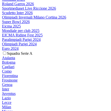
Roland Garros 2026
Sportmediaset Live Riccione 2026
Scudetto Inter 2026
Olimpiadi Invernali Milano Cortina 2026
Super Bowl 2026
Eicma 2025
Mondiale per club 2025
EICMA Riding Fest 2025
Paralimpiadi Parigi 2024
Olimpiadi Parigi 2024
Euro 2024
Squadra Serie A
Atalanta
Bologna
Cagliari
Como
Fiorentina
Frosinone
Genoa
Inter
Juventus
Lazio
Lecce
Milan