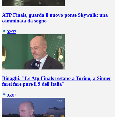
ATP Finals, guarda il nuovo ponte Skywalk: una
camminata da sogno
02:32
Binaghi: "Le Atp Finals restano a Torino, a Sinner
farei fare pure il 9 dell'Italia"
05:07