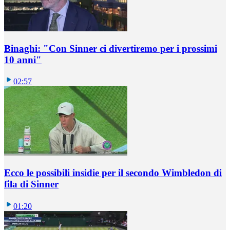
Binaghi: "Con Sinner ci divertiremo per i prossimi
10 anni"
02:57
Ecco le possibili insidie per il secondo Wimbledon di
fila di Sinner
01:20