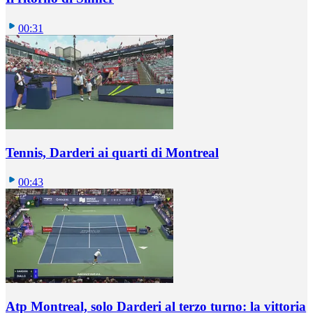
00:31
Tennis, Darderi ai quarti di Montreal
00:43
Atp Montreal, solo Darderi al terzo turno: la vittoria