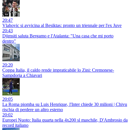
20:47
Vlahovic si avvicina al Besiktas: pronto un triennale per l'ex Juve
20:43
Djimsiti saluta Bergamo e l'Atalanta: "Una casa che mi porto
dentro"
20:20
Coppa Italia, il caldo rende impraticabile lo Zini: Cremonese-
Sampdoria a Chiavari
20:05
La Roma piomba su Luis Henrique, l'Inter chiede 30 milioni | Chivu
rischia di perdere un altro esterno
20:02
Europei Nuoto: Italia quarta nella 4x200 sl maschile, D'Ambrosio da
record italiano