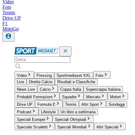
Video
Foto
Tennis
Drive UP
F1
MotoGp
Video
Pressing
Sportmediaset XXL
Foto
Live
Diretta Calcio
Risultati e Classifiche
News Live
Calcio
Coppa Italia
Supercoppa Italiana
Probabili Formazioni
Squadre
Mercato
Motori
Drive UP
Formula E
Tennis
Altri Sport
Sondaggi
Podcast
Lifestyle
Un libro a settimana
Speciali Europei
Speciali Olimpiadi
Speciale Scudetti
Speciali Mondiali
Altri Speciali