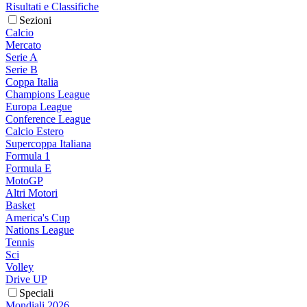
Risultati e Classifiche
Sezioni
Calcio
Mercato
Serie A
Serie B
Coppa Italia
Champions League
Europa League
Conference League
Calcio Estero
Supercoppa Italiana
Formula 1
Formula E
MotoGP
Altri Motori
Basket
America's Cup
Nations League
Tennis
Sci
Volley
Drive UP
Speciali
Mondiali 2026