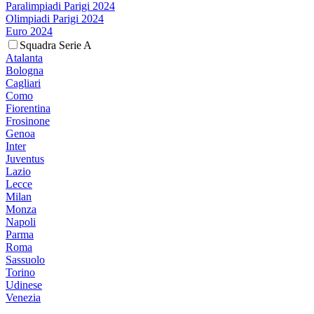
Paralimpiadi Parigi 2024
Olimpiadi Parigi 2024
Euro 2024
Squadra Serie A
Atalanta
Bologna
Cagliari
Como
Fiorentina
Frosinone
Genoa
Inter
Juventus
Lazio
Lecce
Milan
Monza
Napoli
Parma
Roma
Sassuolo
Torino
Udinese
Venezia