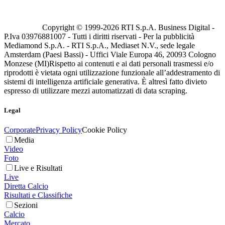
Copyright © 1999-
2026
RTI S.p.A. Business Digital -
P.Iva 03976881007 - Tutti i diritti riservati - Per la pubblicità
Mediamond S.p.A. - RTI S.p.A., Mediaset N.V., sede legale
Amsterdam (Paesi Bassi) - Uffici Viale Europa 46, 20093 Cologno
Monzese (MI)
Rispetto ai contenuti e ai dati personali trasmessi e/o
riprodotti è vietata ogni utilizzazione funzionale all’addestramento di
sistemi di intelligenza artificiale generativa. È altresì fatto divieto
espresso di utilizzare mezzi automatizzati di data scraping.
Legal
Corporate
Privacy Policy
Cookie Policy
Media
Video
Foto
Live e Risultati
Live
Diretta Calcio
Risultati e Classifiche
Sezioni
Calcio
Mercato