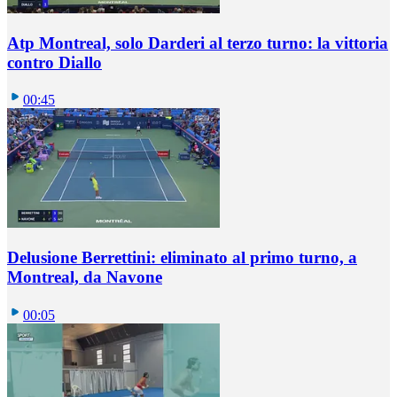
Atp Montreal, solo Darderi al terzo turno: la vittoria
contro Diallo
00:45
Delusione Berrettini: eliminato al primo turno, a
Montreal, da Navone
00:05