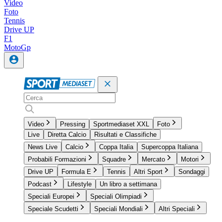
Video
Foto
Tennis
Drive UP
F1
MotoGp
Video
Pressing
Sportmediaset XXL
Foto
Live
Diretta Calcio
Risultati e Classifiche
News Live
Calcio
Coppa Italia
Supercoppa Italiana
Probabili Formazioni
Squadre
Mercato
Motori
Drive UP
Formula E
Tennis
Altri Sport
Sondaggi
Podcast
Lifestyle
Un libro a settimana
Speciali Europei
Speciali Olimpiadi
Speciale Scudetti
Speciali Mondiali
Altri Speciali