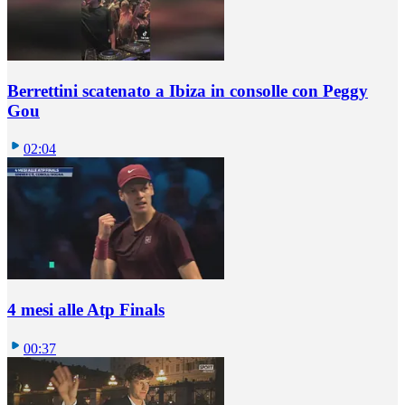
Berrettini scatenato a Ibiza in consolle con Peggy
Gou
02:04
4 mesi alle Atp Finals
00:37