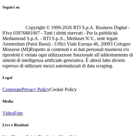
Seguici su
Copyright © 1999-
2026
RTI S.p.A. Business Digital -
P.Iva 03976881007 - Tutti i diritti riservati - Per la pubblicità
Mediamond S.p.A. - RTI S.p.A., Mediaset N.V., sede legale
Amsterdam (Paesi Bassi) - Uffici Viale Europa 46, 20093 Cologno
Monzese (MI)
Rispetto ai contenuti e ai dati personali trasmessi e/o
riprodotti è vietata ogni utilizzazione funzionale all’addestramento di
sistemi di intelligenza artificiale generativa. È altresì fatto divieto
espresso di utilizzare mezzi automatizzati di data scraping.
Legal
Corporate
Privacy Policy
Cookie Policy
Media
Video
Foto
Live e Risultati