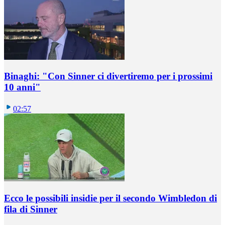
Binaghi: "Con Sinner ci divertiremo per i prossimi
10 anni"
02:57
Ecco le possibili insidie per il secondo Wimbledon di
fila di Sinner