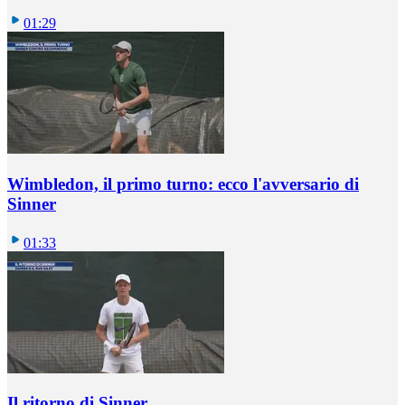
01:29
Wimbledon, il primo turno: ecco l'avversario di
Sinner
01:33
Il ritorno di Sinner