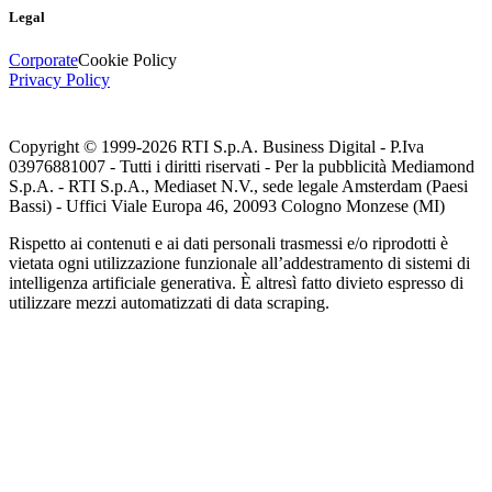
Legal
Corporate
Cookie Policy
Privacy Policy
Copyright © 1999-
2026
RTI S.p.A. Business Digital - P.Iva
03976881007 - Tutti i diritti riservati - Per la pubblicità Mediamond
S.p.A. - RTI S.p.A., Mediaset N.V., sede legale Amsterdam (Paesi
Bassi) - Uffici Viale Europa 46, 20093 Cologno Monzese (MI)
Rispetto ai contenuti e ai dati personali trasmessi e/o riprodotti è
vietata ogni utilizzazione funzionale all’addestramento di sistemi di
intelligenza artificiale generativa. È altresì fatto divieto espresso di
utilizzare mezzi automatizzati di data scraping.