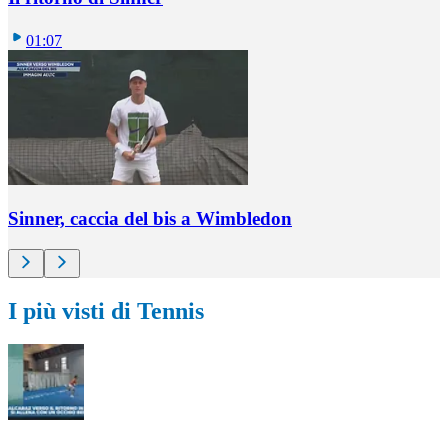
01:07
Sinner, caccia del bis a Wimbledon
I più visti di Tennis