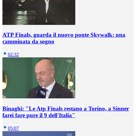
ATP Finals, guarda il nuovo ponte Skywalk: una
camminata da sogno
02:32
Binaghi: "Le Atp Finals restano a Torino, a Sinner
farei fare pure il 9 dell'Italia"
05:07