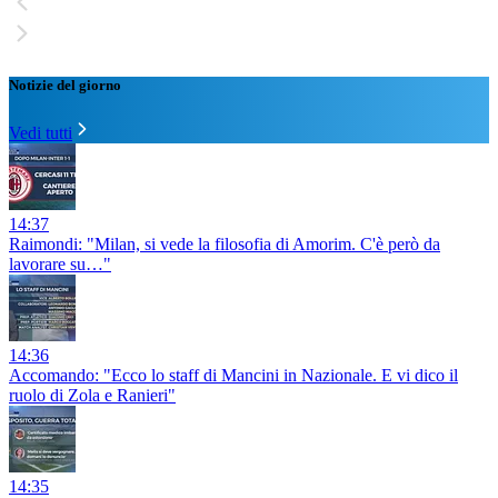
Notizie del giorno
Vedi tutti
14:37
Raimondi: "Milan, si vede la filosofia di Amorim. C'è però da
lavorare su…"
14:36
Accomando: "Ecco lo staff di Mancini in Nazionale. E vi dico il
ruolo di Zola e Ranieri"
14:35