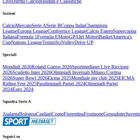
Live
Diretta Calcio
Risultati e Classifiche
Sezioni
Calcio
Mercato
Serie A
Serie B
Coppa Italia
Champions
League
Europa League
Conference League
Calcio Estero
Supercoppa
Italiana
Formula 1
Formula E
MotoGP
Altri Motori
Basket
America's
Cup
Nations League
Tennis
Sci
Volley
Drive UP
Speciali
Mondiali 2026
Roland Garros 2026
Sportmediaset Live Riccione
2026
Scudetto Inter 2026
Olimpiadi Invernali Milano Cortina
2026
Super Bowl 2026
Eicma 2025
Mondiale per club 2025
EICMA
Riding Fest 2025
Paralimpiadi Parigi 2024
Olimpiadi Parigi
2024
Euro 2024
Squadra Serie A
Atalanta
Bologna
Cagliari
Como
Fiorentina
Frosinone
Genoa
Inter
Juvent
Seguici su