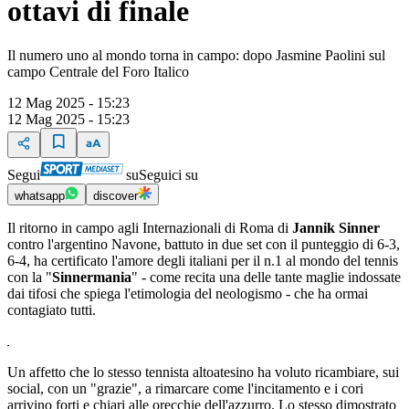
ottavi di finale
Il numero uno al mondo torna in campo: dopo Jasmine Paolini sul
campo Centrale del Foro Italico
12 Mag 2025 - 15:23
12 Mag 2025 - 15:23
Segui
su
Seguici su
whatsapp
discover
Il ritorno in campo agli Internazionali di Roma di
Jannik Sinner
contro l'argentino Navone, battuto in due set con il punteggio di 6-3,
6-4, ha certificato l'amore degli italiani per il n.1 al mondo del tennis
con la "
Sinnermania
" - come recita una delle tante maglie indossate
dai tifosi che spiega l'etimologia del neologismo - che ha ormai
contagiato tutti.
Un affetto che lo stesso tennista altoatesino ha voluto ricambiare, sui
social, con un "grazie", a rimarcare come l'incitamento e i cori
arrivino forti e chiari alle orecchie dell'azzurro. Lo stesso dimostrato