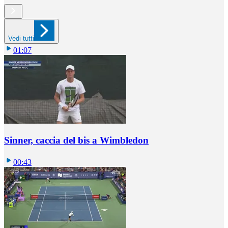
Vedi tutti
01:07
Sinner, caccia del bis a Wimbledon
00:43