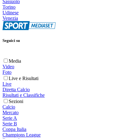
Sassuolo
Torino
Udinese
Venezia
Seguici su
Media
Video
Foto
Live e Risultati
Live
Diretta Calcio
Risultati e Classifiche
Sezioni
Calcio
Mercato
Serie A
Serie B
Coppa Italia
Champions League