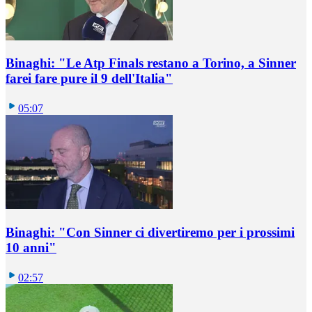
Binaghi: "Le Atp Finals restano a Torino, a Sinner
farei fare pure il 9 dell'Italia"
05:07
Binaghi: "Con Sinner ci divertiremo per i prossimi
10 anni"
02:57