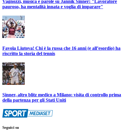
Vagnozzi, musica e parole su Jannik Sinner: "Lavoratore
pauroso, ha mentalità innata e voglia di imparare"
Favola Liutova! Chi è la russa che 16 anni (e all’esordio) ha
riscritto la storia del tennis
Sinner, altro blitz medico a Milano: visita di controllo prima
della partenza per gli Stati Uniti
Seguici su