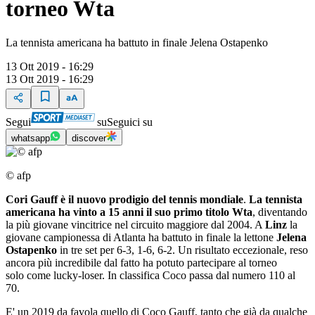
torneo Wta ​​​​​​
La tennista americana ha battuto in finale Jelena Ostapenko
13 Ott 2019 - 16:29
13 Ott 2019 - 16:29
Segui
su
Seguici su
whatsapp
discover
© afp
Cori Gauff è il nuovo prodigio del tennis mondiale
.
La tennista
americana ha vinto a 15 anni il suo primo titolo Wta
, diventando
la più giovane vincitrice nel circuito maggiore dal 2004. A
Linz
la
giovane campionessa di Atlanta ha battuto in finale la lettone
Jelena
Ostapenko
in tre set per 6-3, 1-6, 6-2. Un risultato eccezionale, reso
ancora più incredibile dal fatto ha potuto partecipare al torneo
solo come lucky-loser. In classifica Coco passa dal numero 110 al
70.
E' un 2019 da favola quello di Coco Gauff, tanto che già da qualche