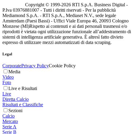
Copyright © 1999-
2026
RTI S.p.A. Business Digital -
P.Iva 03976881007 - Tutti i diritti riservati - Per la pubblicità
Mediamond S.p.A. - RTI S.p.A., Mediaset N.V., sede legale
Amsterdam (Paesi Bassi) - Uffici Viale Europa 46, 20093 Cologno
Monzese (MI)
Rispetto ai contenuti e ai dati personali trasmessi e/o
riprodotti è vietata ogni utilizzazione funzionale all’addestramento di
sistemi di intelligenza artificiale generativa. È altresì fatto divieto
espresso di utilizzare mezzi automatizzati di data scraping.
Legal
Corporate
Privacy Policy
Cookie Policy
Media
Video
Foto
Live e Risultati
Live
Diretta Calcio
Risultati e Classifiche
Sezioni
Calcio
Mercato
Serie A
Serie B