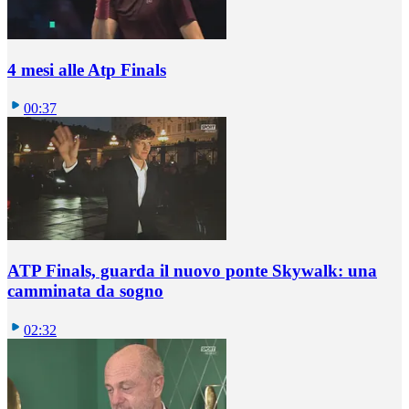
4 mesi alle Atp Finals
00:37
ATP Finals, guarda il nuovo ponte Skywalk: una
camminata da sogno
02:32