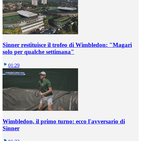
Sinner restituisce il trofeo di Wimbledon: "Magari
solo per qualche settimana"
01:29
Wimbledon, il primo turno: ecco l'avversario di
Sinner