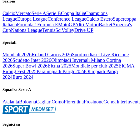
Sezioni
Calcio
Mercato
Serie A
Serie B
Coppa Italia
Champions
League
Europa League
Conference League
Calcio Estero
Supercoppa
Italiana
Formula 1
Formula E
MotoGP
Altri Motori
Basket
America's
Cup
Nations League
Tennis
Sci
Volley
Drive UP
Speciali
Mondiali 2026
Roland Garros 2026
Sportmediaset Live Riccione
2026
Scudetto Inter 2026
Olimpiadi Invernali Milano Cortina
2026
Super Bowl 2026
Eicma 2025
Mondiale per club 2025
EICMA
Riding Fest 2025
Paralimpiadi Parigi 2024
Olimpiadi Parigi
2024
Euro 2024
Squadra Serie A
Atalanta
Bologna
Cagliari
Como
Fiorentina
Frosinone
Genoa
Inter
Juvent
Seguici su