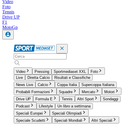
Video
Foto
Tennis
Drive UP
F1
MotoGp
Video
Pressing
Sportmediaset XXL
Foto
Live
Diretta Calcio
Risultati e Classifiche
News Live
Calcio
Coppa Italia
Supercoppa Italiana
Probabili Formazioni
Squadre
Mercato
Motori
Drive UP
Formula E
Tennis
Altri Sport
Sondaggi
Podcast
Lifestyle
Un libro a settimana
Speciali Europei
Speciali Olimpiadi
Speciale Scudetti
Speciali Mondiali
Altri Speciali