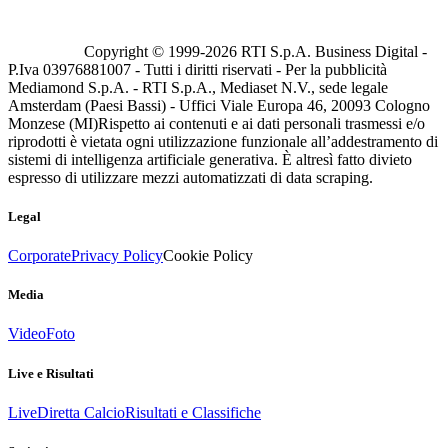
Copyright © 1999-
2026
RTI S.p.A. Business Digital -
P.Iva 03976881007 - Tutti i diritti riservati - Per la pubblicità
Mediamond S.p.A. - RTI S.p.A., Mediaset N.V., sede legale
Amsterdam (Paesi Bassi) - Uffici Viale Europa 46, 20093 Cologno
Monzese (MI)
Rispetto ai contenuti e ai dati personali trasmessi e/o
riprodotti è vietata ogni utilizzazione funzionale all’addestramento di
sistemi di intelligenza artificiale generativa. È altresì fatto divieto
espresso di utilizzare mezzi automatizzati di data scraping.
Legal
Corporate
Privacy Policy
Cookie Policy
Media
Video
Foto
Live e Risultati
Live
Diretta Calcio
Risultati e Classifiche