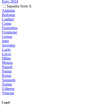
Euro 2024
Squadra Serie A
Atalanta
Bologna
Cagliari
Como
Fiorentina
Frosinone
Genoa
Inter
Juventus
Lazio
Lecce
Milan
Monza
Napoli
Parma
Roma
Sassuolo
Torino
Udinese
Venezia
Legal