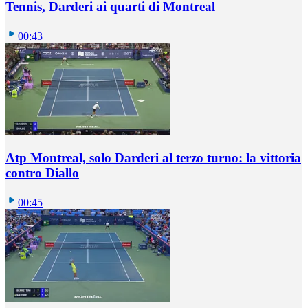
Tennis, Darderi ai quarti di Montreal
00:43
Atp Montreal, solo Darderi al terzo turno: la vittoria
contro Diallo
00:45