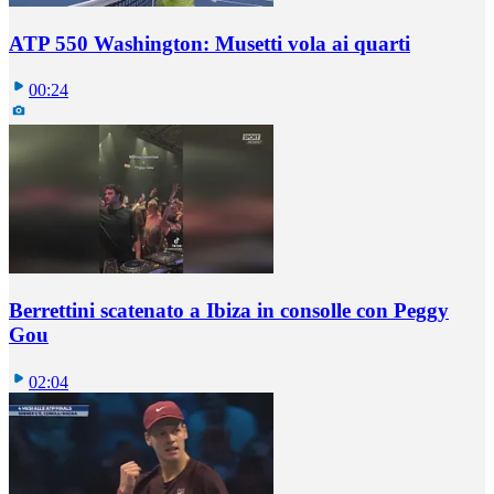
ATP 550 Washington: Musetti vola ai quarti
00:24
Berrettini scatenato a Ibiza in consolle con Peggy
Gou
02:04