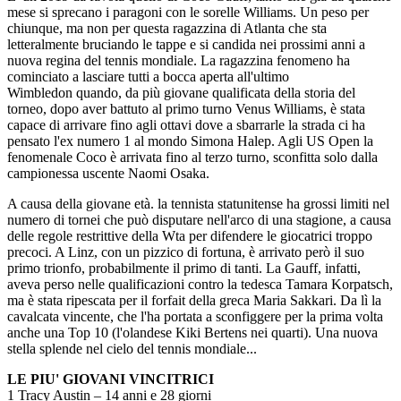
mese si sprecano i paragoni con le sorelle Williams. Un peso per
chiunque, ma non per questa ragazzina di Atlanta che sta
letteralmente bruciando le tappe e si candida nei prossimi anni a
nuova regina del tennis mondiale. La ragazzina fenomeno ha
cominciato a lasciare tutti a bocca aperta all'ultimo
Wimbledon quando, da più giovane qualificata della storia del
torneo, dopo aver battuto al primo turno Venus Williams, è stata
capace di arrivare fino agli ottavi dove a sbarrarle la strada ci ha
pensato l'ex numero 1 al mondo Simona Halep. Agli US Open la
fenomenale Coco è arrivata fino al terzo turno, sconfitta solo dalla
campionessa uscente Naomi Osaka.
A causa della giovane età. la tennista statunitense ha grossi limiti nel
numero di tornei che può disputare nell'arco di una stagione, a causa
delle regole restrittive della Wta per difendere le giocatrici troppo
precoci. A Linz, con un pizzico di fortuna, è arrivato però il suo
primo trionfo, probabilmente il primo di tanti. La Gauff, infatti,
aveva perso nelle qualificazioni contro la tedesca Tamara Korpatsch,
ma è stata ripescata per il forfait della greca Maria Sakkari. Da lì la
cavalcata vincente, che l'ha portata a sconfiggere per la prima volta
anche una Top 10 (l'olandese Kiki Bertens nei quarti). Una nuova
stella splende nel cielo del tennis mondiale...
LE PIU' GIOVANI VINCITRICI
1 Tracy Austin – 14 anni e 28 giorni