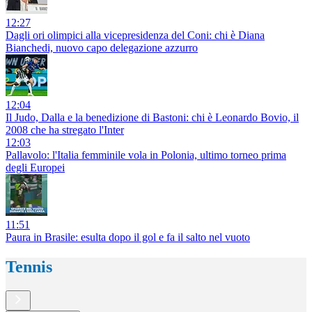
12:27
Dagli ori olimpici alla vicepresidenza del Coni: chi è Diana
Bianchedi, nuovo capo delegazione azzurro
12:04
Il Judo, Dalla e la benedizione di Bastoni: chi è Leonardo Bovio, il
2008 che ha stregato l'Inter
12:03
Pallavolo: l'Italia femminile vola in Polonia, ultimo torneo prima
degli Europei
11:51
Paura in Brasile: esulta dopo il gol e fa il salto nel vuoto
Tennis