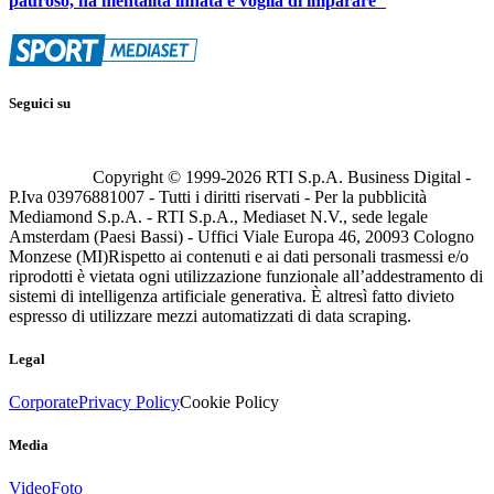
pauroso, ha mentalità innata e voglia di imparare"
Seguici su
Copyright © 1999-
2026
RTI S.p.A. Business Digital -
P.Iva 03976881007 - Tutti i diritti riservati - Per la pubblicità
Mediamond S.p.A. - RTI S.p.A., Mediaset N.V., sede legale
Amsterdam (Paesi Bassi) - Uffici Viale Europa 46, 20093 Cologno
Monzese (MI)
Rispetto ai contenuti e ai dati personali trasmessi e/o
riprodotti è vietata ogni utilizzazione funzionale all’addestramento di
sistemi di intelligenza artificiale generativa. È altresì fatto divieto
espresso di utilizzare mezzi automatizzati di data scraping.
Legal
Corporate
Privacy Policy
Cookie Policy
Media
Video
Foto