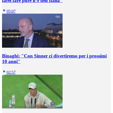
farei fare pure il 9 dell'Italia"
05:07
Binaghi: "Con Sinner ci divertiremo per i prossimi
10 anni"
02:57