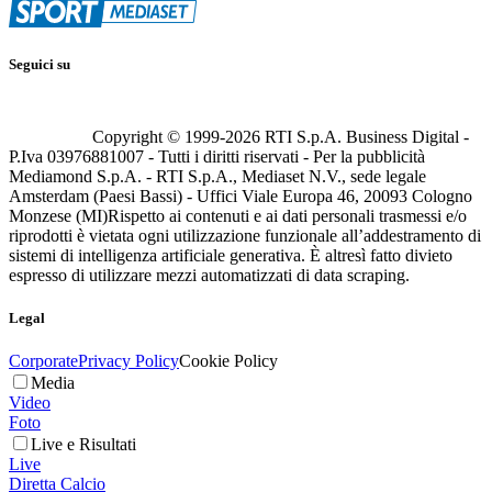
Seguici su
Copyright © 1999-
2026
RTI S.p.A. Business Digital -
P.Iva 03976881007 - Tutti i diritti riservati - Per la pubblicità
Mediamond S.p.A. - RTI S.p.A., Mediaset N.V., sede legale
Amsterdam (Paesi Bassi) - Uffici Viale Europa 46, 20093 Cologno
Monzese (MI)
Rispetto ai contenuti e ai dati personali trasmessi e/o
riprodotti è vietata ogni utilizzazione funzionale all’addestramento di
sistemi di intelligenza artificiale generativa. È altresì fatto divieto
espresso di utilizzare mezzi automatizzati di data scraping.
Legal
Corporate
Privacy Policy
Cookie Policy
Media
Video
Foto
Live e Risultati
Live
Diretta Calcio