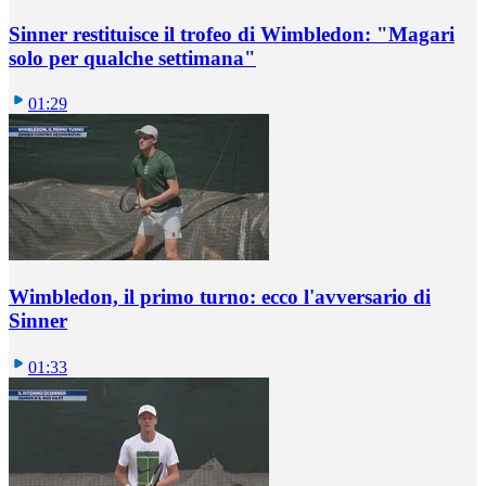
Sinner restituisce il trofeo di Wimbledon: "Magari
solo per qualche settimana"
01:29
Wimbledon, il primo turno: ecco l'avversario di
Sinner
01:33