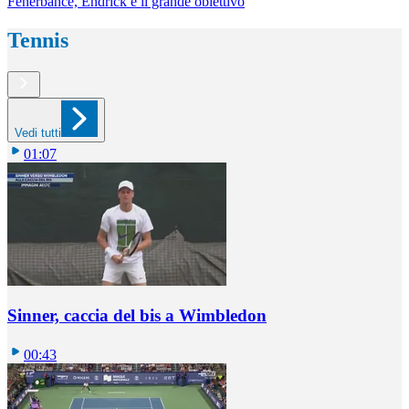
Fenerbahce, Endrick è il grande obiettivo
Tennis
Vedi tutti
01:07
Sinner, caccia del bis a Wimbledon
00:43