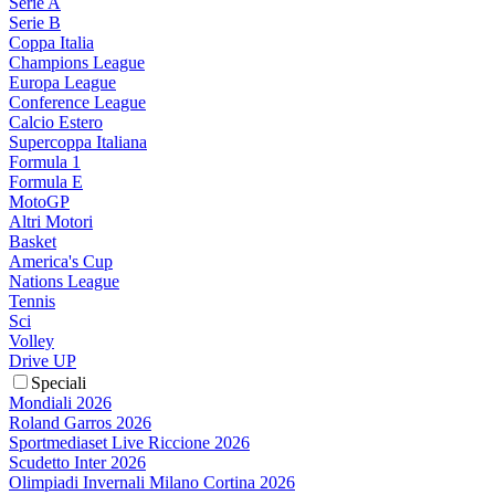
Serie A
Serie B
Coppa Italia
Champions League
Europa League
Conference League
Calcio Estero
Supercoppa Italiana
Formula 1
Formula E
MotoGP
Altri Motori
Basket
America's Cup
Nations League
Tennis
Sci
Volley
Drive UP
Speciali
Mondiali 2026
Roland Garros 2026
Sportmediaset Live Riccione 2026
Scudetto Inter 2026
Olimpiadi Invernali Milano Cortina 2026