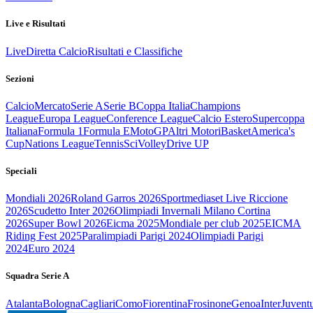
Live e Risultati
Live
Diretta Calcio
Risultati e Classifiche
Sezioni
Calcio
Mercato
Serie A
Serie B
Coppa Italia
Champions
League
Europa League
Conference League
Calcio Estero
Supercoppa
Italiana
Formula 1
Formula E
MotoGP
Altri Motori
Basket
America's
Cup
Nations League
Tennis
Sci
Volley
Drive UP
Speciali
Mondiali 2026
Roland Garros 2026
Sportmediaset Live Riccione
2026
Scudetto Inter 2026
Olimpiadi Invernali Milano Cortina
2026
Super Bowl 2026
Eicma 2025
Mondiale per club 2025
EICMA
Riding Fest 2025
Paralimpiadi Parigi 2024
Olimpiadi Parigi
2024
Euro 2024
Squadra Serie A
Atalanta
Bologna
Cagliari
Como
Fiorentina
Frosinone
Genoa
Inter
Juvent