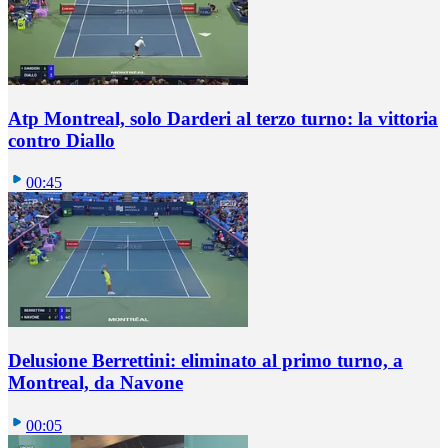
Atp Montreal, solo Darderi al terzo turno: la vittoria
contro Diallo
00:45
Delusione Berrettini: eliminato al primo turno, a
Montreal, da Navone
00:05