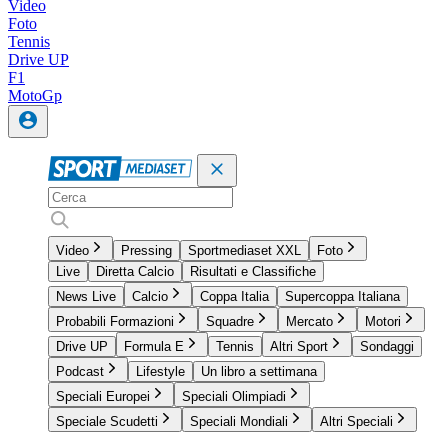
Video
Foto
Tennis
Drive UP
F1
MotoGp
Video
Pressing
Sportmediaset XXL
Foto
Live
Diretta Calcio
Risultati e Classifiche
News Live
Calcio
Coppa Italia
Supercoppa Italiana
Probabili Formazioni
Squadre
Mercato
Motori
Drive UP
Formula E
Tennis
Altri Sport
Sondaggi
Podcast
Lifestyle
Un libro a settimana
Speciali Europei
Speciali Olimpiadi
Speciale Scudetti
Speciali Mondiali
Altri Speciali