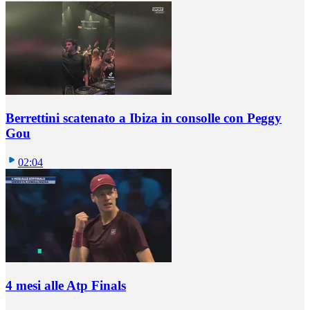
Berrettini scatenato a Ibiza in consolle con Peggy
Gou
02:04
4 mesi alle Atp Finals