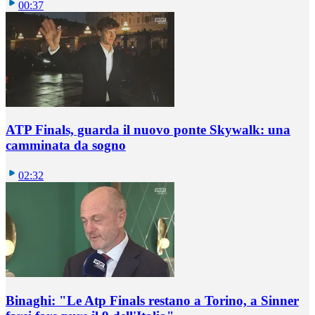
00:37
ATP Finals, guarda il nuovo ponte Skywalk: una
camminata da sogno
02:32
Binaghi: "Le Atp Finals restano a Torino, a Sinner