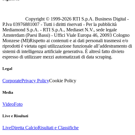
Copyright © 1999-
2026
RTI S.p.A. Business Digital -
P.Iva 03976881007 - Tutti i diritti riservati - Per la pubblicità
Mediamond S.p.A. - RTI S.p.A., Mediaset N.V., sede legale
Amsterdam (Paesi Bassi) - Uffici Viale Europa 46, 20093 Cologno
Monzese (MI)
Rispetto ai contenuti e ai dati personali trasmessi e/o
riprodotti è vietata ogni utilizzazione funzionale all’addestramento di
sistemi di intelligenza artificiale generativa. È altresì fatto divieto
espresso di utilizzare mezzi automatizzati di data scraping.
Legal
Corporate
Privacy Policy
Cookie Policy
Media
Video
Foto
Live e Risultati
Live
Diretta Calcio
Risultati e Classifiche