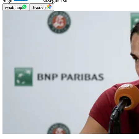
Segui
su
Seguici su
whatsapp
discover