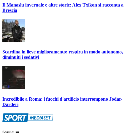
Il Manaslu invernale e altre storie: Alex Txikon si racconta a
Brescia
Scardina in lieve miglioramento: respira in modo autonomo,
diminuiti i sedativi
Incredibile a Roma: i fuochi d'artificio interrompono Jodar-
Darderi
Seguici su