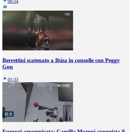
00:24
Berrettini scatenato a Ibiza in consolle con Peggy
Gou
01:33
Europei arrampicata: Camilla Moroni conquista il