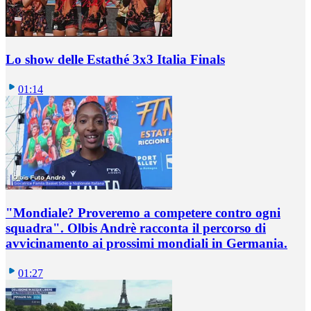
Lo show delle Estathé 3x3 Italia Finals
01:14
"Mondiale? Proveremo a competere contro ogni
squadra". Olbis Andrè racconta il percorso di
avvicinamento ai prossimi mondiali in Germania.
01:27