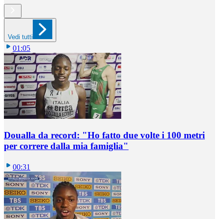
Vedi tutti
01:05
Doualla da record: "Ho fatto due volte i 100 metri
per correre dalla mia famiglia"
00:31