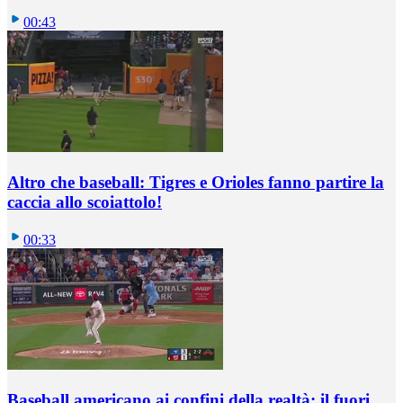
00:43
Altro che baseball: Tigres e Orioles fanno partire la
caccia allo scoiattolo!
00:33
Baseball americano ai confini della realtà: il fuori