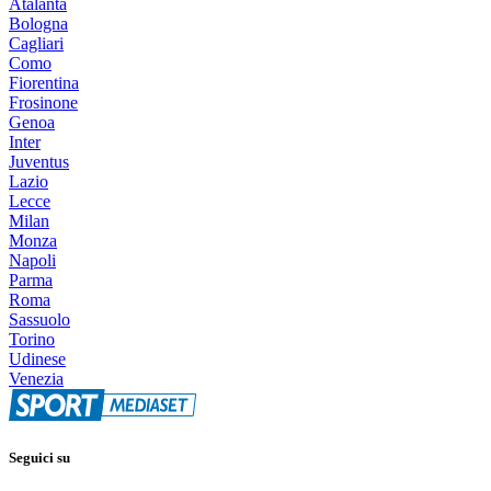
Atalanta
Bologna
Cagliari
Como
Fiorentina
Frosinone
Genoa
Inter
Juventus
Lazio
Lecce
Milan
Monza
Napoli
Parma
Roma
Sassuolo
Torino
Udinese
Venezia
Seguici su