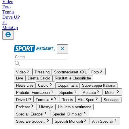
Video
Foto
Tennis
Drive UP
F1
MotoGp
Video
Pressing
Sportmediaset XXL
Foto
Live
Diretta Calcio
Risultati e Classifiche
News Live
Calcio
Coppa Italia
Supercoppa Italiana
Probabili Formazioni
Squadre
Mercato
Motori
Drive UP
Formula E
Tennis
Altri Sport
Sondaggi
Podcast
Lifestyle
Un libro a settimana
Speciali Europei
Speciali Olimpiadi
Speciale Scudetti
Speciali Mondiali
Altri Speciali