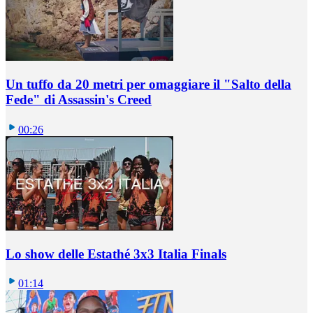
Un tuffo da 20 metri per omaggiare il "Salto della
Fede" di Assassin's Creed
00:26
Lo show delle Estathé 3x3 Italia Finals
01:14