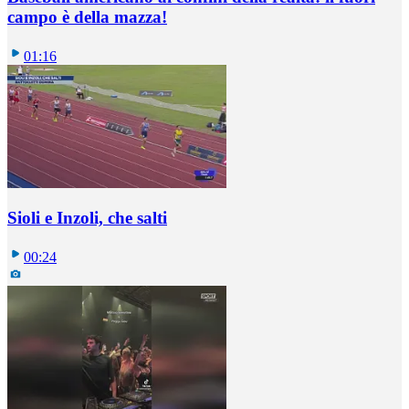
campo è della mazza!
01:16
Sioli e Inzoli, che salti
00:24