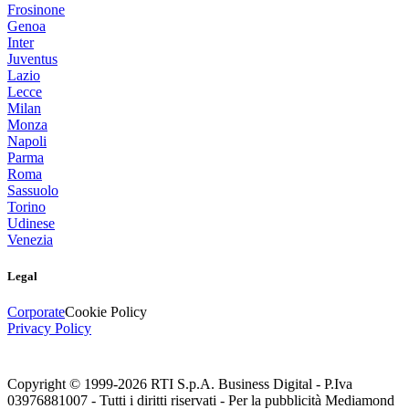
Frosinone
Genoa
Inter
Juventus
Lazio
Lecce
Milan
Monza
Napoli
Parma
Roma
Sassuolo
Torino
Udinese
Venezia
Legal
Corporate
Cookie Policy
Privacy Policy
Copyright © 1999-
2026
RTI S.p.A. Business Digital - P.Iva
03976881007 - Tutti i diritti riservati - Per la pubblicità Mediamond