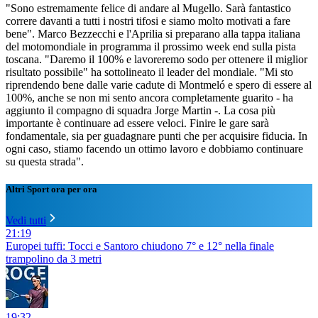
"Sono estremamente felice di andare al Mugello. Sarà fantastico
correre davanti a tutti i nostri tifosi e siamo molto motivati a fare
bene". Marco Bezzecchi e l'Aprilia si preparano alla tappa italiana
del motomondiale in programma il prossimo week end sulla pista
toscana. "Daremo il 100% e lavoreremo sodo per ottenere il miglior
risultato possibile" ha sottolineato il leader del mondiale. "Mi sto
riprendendo bene dalle varie cadute di Montmeló e spero di essere al
100%, anche se non mi sento ancora completamente guarito - ha
aggiunto il compagno di squadra Jorge Martin -. La cosa più
importante è continuare ad essere veloci. Finire le gare sarà
fondamentale, sia per guadagnare punti che per acquisire fiducia. In
ogni caso, stiamo facendo un ottimo lavoro e dobbiamo continuare
su questa strada".
Altri Sport ora per ora
Vedi tutti
21:19
Europei tuffi: Tocci e Santoro chiudono 7° e 12° nella finale
trampolino da 3 metri
19:32