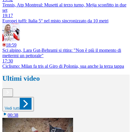
Tennis, Atp Montreal: Musetti al terzo turno, Mejia sconfitto in due
set
19:17
Europei tuffi: Italia 5° nel misto sincronizzato da 10 metri
18:59
Sci alpino, Lara Gut-Behrami si ritira: "Non è più il momento di
mettermi un pettorale"
17:30
Ciclismo: Milan fa tris al Giro di Polonia, sua anche la terza tappa
Ultimi video
Vedi tutti
00:38