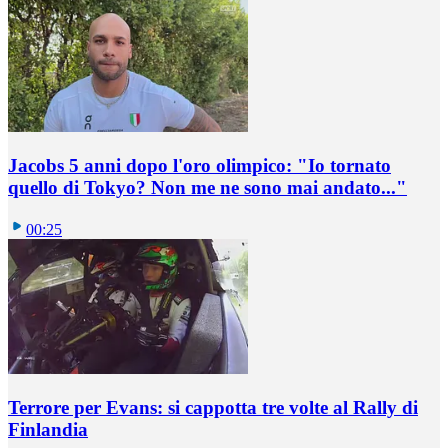
Jacobs 5 anni dopo l'oro olimpico: "Io tornato
quello di Tokyo? Non me ne sono mai andato..."
00:25
Terrore per Evans: si cappotta tre volte al Rally di
Finlandia