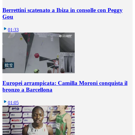
Berrettini scatenato a Ibiza in consolle con Peggy
Gou
01:33
Europei arrampicata: Camilla Moroni conquista il
bronzo a Barcellona
01:05