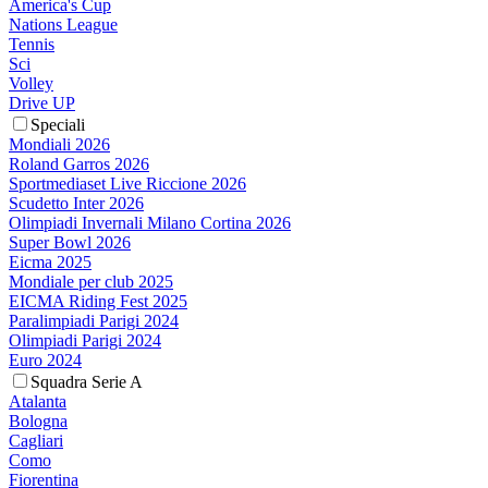
America's Cup
Nations League
Tennis
Sci
Volley
Drive UP
Speciali
Mondiali 2026
Roland Garros 2026
Sportmediaset Live Riccione 2026
Scudetto Inter 2026
Olimpiadi Invernali Milano Cortina 2026
Super Bowl 2026
Eicma 2025
Mondiale per club 2025
EICMA Riding Fest 2025
Paralimpiadi Parigi 2024
Olimpiadi Parigi 2024
Euro 2024
Squadra Serie A
Atalanta
Bologna
Cagliari
Como
Fiorentina