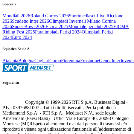
Speciali
Mondiali 2026
Roland Garros 2026
Sportmediaset Live Riccione
2026
Scudetto Inter 2026
Olimpiadi Invernali Milano Cortina
2026
Super Bowl 2026
Eicma 2025
Mondiale per club 2025
EICMA
Riding Fest 2025
Paralimpiadi Parigi 2024
Olimpiadi Parigi
2024
Euro 2024
Squadra Serie A
Atalanta
Bologna
Cagliari
Como
Fiorentina
Frosinone
Genoa
Inter
Juvent
Seguici su
Copyright © 1999-
2026
RTI S.p.A. Business Digital -
P.Iva 03976881007 - Tutti i diritti riservati - Per la pubblicità
Mediamond S.p.A. - RTI S.p.A., Mediaset N.V., sede legale
Amsterdam (Paesi Bassi) - Uffici Viale Europa 46, 20093 Cologno
Monzese (MI)
Rispetto ai contenuti e ai dati personali trasmessi e/o
riprodotti è vietata ogni utilizzazione funzionale all’addestramento di