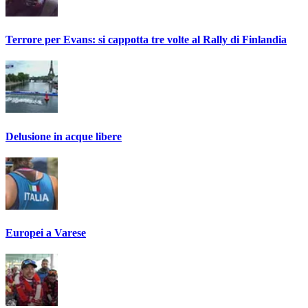
Terrore per Evans: si cappotta tre volte al Rally di Finlandia
Delusione in acque libere
Europei a Varese