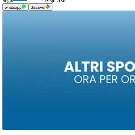
Segui
su
Seguici su
whatsapp
discover