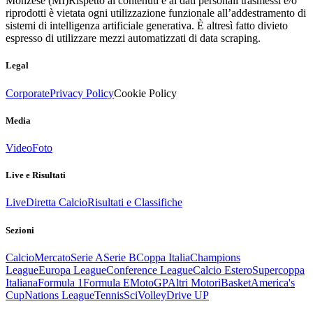
Monzese (MI)
Rispetto ai contenuti e ai dati personali trasmessi e/o
riprodotti è vietata ogni utilizzazione funzionale all’addestramento di
sistemi di intelligenza artificiale generativa. È altresì fatto divieto
espresso di utilizzare mezzi automatizzati di data scraping.
Legal
Corporate
Privacy Policy
Cookie Policy
Media
Video
Foto
Live e Risultati
Live
Diretta Calcio
Risultati e Classifiche
Sezioni
Calcio
Mercato
Serie A
Serie B
Coppa Italia
Champions
League
Europa League
Conference League
Calcio Estero
Supercoppa
Italiana
Formula 1
Formula E
MotoGP
Altri Motori
Basket
America's
Cup
Nations League
Tennis
Sci
Volley
Drive UP