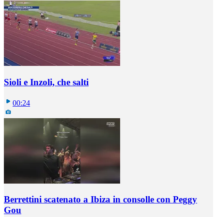
Sioli e Inzoli, che salti
00:24
Berrettini scatenato a Ibiza in consolle con Peggy
Gou