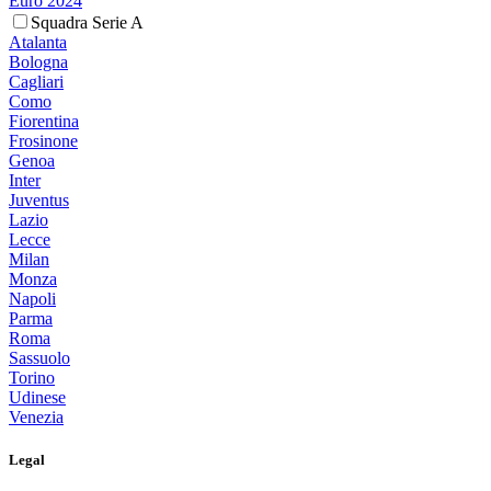
Euro 2024
Squadra Serie A
Atalanta
Bologna
Cagliari
Como
Fiorentina
Frosinone
Genoa
Inter
Juventus
Lazio
Lecce
Milan
Monza
Napoli
Parma
Roma
Sassuolo
Torino
Udinese
Venezia
Legal