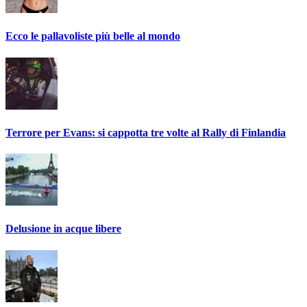
Ecco le pallavoliste più belle al mondo
Terrore per Evans: si cappotta tre volte al Rally di Finlandia
Delusione in acque libere