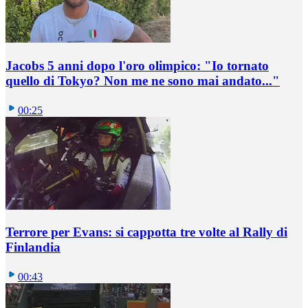
Jacobs 5 anni dopo l'oro olimpico: "Io tornato
quello di Tokyo? Non me ne sono mai andato..."
00:25
Terrore per Evans: si cappotta tre volte al Rally di
Finlandia
00:43