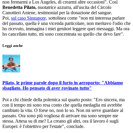
non fermarmi a Los Angeles, di crearmi altre occasioni". Così
Benedetta Pilato,
nuotatrice azzurra, all'uscita del Circolo
Canottieri Aniene, testimonial per la donazione del sangue.
Poi,
sul caso Singapore,
sottolinea come "non mi interessa parlare
del passato, quella è una vicenda particolare, non meritavo l'odio che
ho ricevuto, immagina i miei genitori leggere quei messaggi. Ma ora
ho cancellato tutto, mi sono concentrata su quello che devo fare".
Leggi anche
Pilato, le prime parole dopo il furto in aeroporto: "Abbiamo
sbagliato. Ho pensato di aver rovinato tutto"
Poi a chi chiede della polemica sul quarto posto: "Ero sincera, ma
con il tempo mi sono resa conto che quella medaglia mi avrebbe
cambiato la vita. O forse no, non lo so. Non mi serve guardare al
passato. Ora sono più vogliosa di arrivare ma sono sempre me
stessa. Attesa su di me? La creano gli altri, ora il lavoro è sugli
Europei: è l'obiettivo per l'estate", conclude.