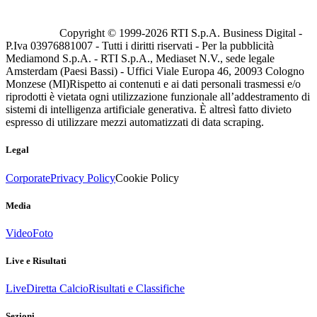
Copyright © 1999-
2026
RTI S.p.A. Business Digital -
P.Iva 03976881007 - Tutti i diritti riservati - Per la pubblicità
Mediamond S.p.A. - RTI S.p.A., Mediaset N.V., sede legale
Amsterdam (Paesi Bassi) - Uffici Viale Europa 46, 20093 Cologno
Monzese (MI)
Rispetto ai contenuti e ai dati personali trasmessi e/o
riprodotti è vietata ogni utilizzazione funzionale all’addestramento di
sistemi di intelligenza artificiale generativa. È altresì fatto divieto
espresso di utilizzare mezzi automatizzati di data scraping.
Legal
Corporate
Privacy Policy
Cookie Policy
Media
Video
Foto
Live e Risultati
Live
Diretta Calcio
Risultati e Classifiche
Sezioni