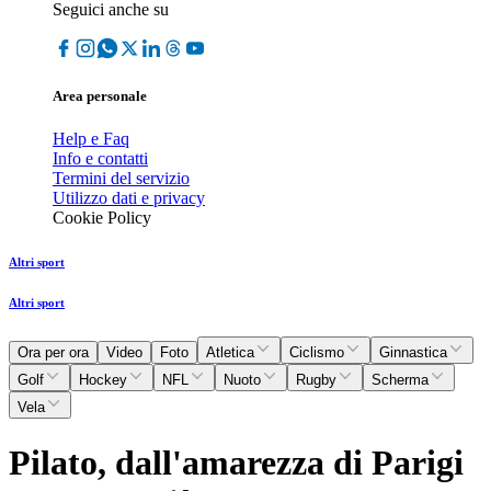
Seguici anche su
Area personale
Help e Faq
Info e contatti
Termini del servizio
Utilizzo dati e privacy
Cookie Policy
Altri sport
Altri sport
Ora per ora
Video
Foto
Atletica
Ciclismo
Ginnastica
Golf
Hockey
NFL
Nuoto
Rugby
Scherma
Vela
Pilato, dall'amarezza di Parigi