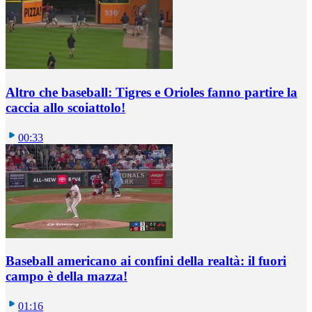
Altro che baseball: Tigres e Orioles fanno partire la
caccia allo scoiattolo!
00:33
Baseball americano ai confini della realtà: il fuori
campo è della mazza!
01:16