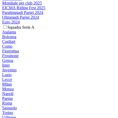
Mondiale per club 2025
EICMA Riding Fest 2025
Paralimpiadi Parigi 2024
Olimpiadi Parigi 2024
Euro 2024
Squadra Serie A
Atalanta
Bologna
Cagliari
Como
Fiorentina
Frosinone
Genoa
Inter
Juventus
Lazio
Lecce
Milan
Monza
Napoli
Parma
Roma
Sassuolo
Torino
Udinese