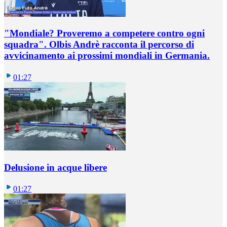
"Mondiale? Proveremo a competere contro ogni
squadra". Olbis Andrè racconta il percorso di
avvicinamento ai prossimi mondiali in Germania.
01:27
Delusione in acque libere
01:27