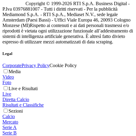
Copyright © 1999-
2026
RTI S.p.A. Business Digital -
P.Iva 03976881007 - Tutti i diritti riservati - Per la pubblicità
Mediamond S.p.A. - RTI S.p.A., Mediaset N.V., sede legale
Amsterdam (Paesi Bassi) - Uffici Viale Europa 46, 20093 Cologno
Monzese (MI)
Rispetto ai contenuti e ai dati personali trasmessi e/o
riprodotti è vietata ogni utilizzazione funzionale all’addestramento di
sistemi di intelligenza artificiale generativa. È altresì fatto divieto
espresso di utilizzare mezzi automatizzati di data scraping.
Legal
Corporate
Privacy Policy
Cookie Policy
Media
Video
Foto
Live e Risultati
Live
Diretta Calcio
Risultati e Classifiche
Sezioni
Calcio
Mercato
Serie A
Serie B