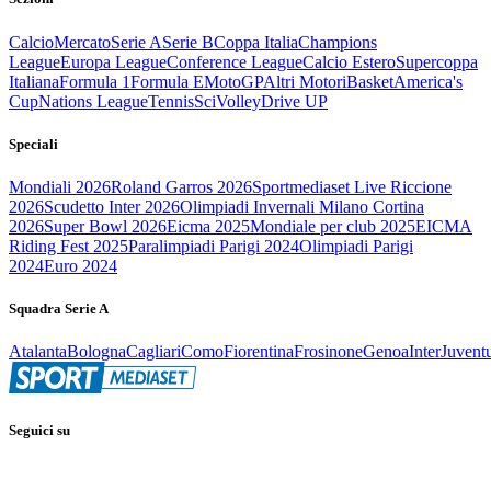
Calcio
Mercato
Serie A
Serie B
Coppa Italia
Champions
League
Europa League
Conference League
Calcio Estero
Supercoppa
Italiana
Formula 1
Formula E
MotoGP
Altri Motori
Basket
America's
Cup
Nations League
Tennis
Sci
Volley
Drive UP
Speciali
Mondiali 2026
Roland Garros 2026
Sportmediaset Live Riccione
2026
Scudetto Inter 2026
Olimpiadi Invernali Milano Cortina
2026
Super Bowl 2026
Eicma 2025
Mondiale per club 2025
EICMA
Riding Fest 2025
Paralimpiadi Parigi 2024
Olimpiadi Parigi
2024
Euro 2024
Squadra Serie A
Atalanta
Bologna
Cagliari
Como
Fiorentina
Frosinone
Genoa
Inter
Juvent
Seguici su