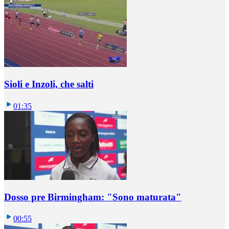
Sioli e Inzoli, che salti
01:35
Dosso pre Birmingham: "Sono maturata"
00:55