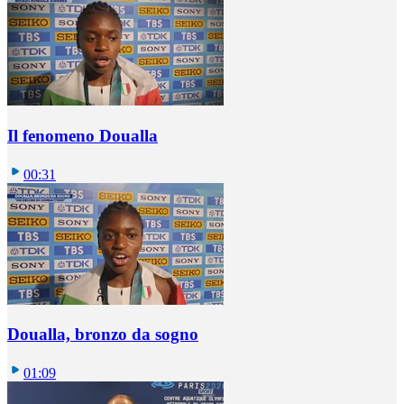
Il fenomeno Doualla
00:31
Doualla, bronzo da sogno
01:09