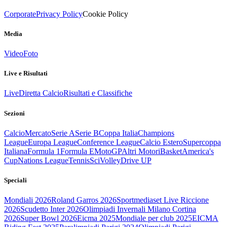
Corporate
Privacy Policy
Cookie Policy
Media
Video
Foto
Live e Risultati
Live
Diretta Calcio
Risultati e Classifiche
Sezioni
Calcio
Mercato
Serie A
Serie B
Coppa Italia
Champions
League
Europa League
Conference League
Calcio Estero
Supercoppa
Italiana
Formula 1
Formula E
MotoGP
Altri Motori
Basket
America's
Cup
Nations League
Tennis
Sci
Volley
Drive UP
Speciali
Mondiali 2026
Roland Garros 2026
Sportmediaset Live Riccione
2026
Scudetto Inter 2026
Olimpiadi Invernali Milano Cortina
2026
Super Bowl 2026
Eicma 2025
Mondiale per club 2025
EICMA