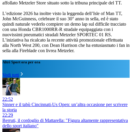
affollato Metzeler Store situato sotto la tribuna principale del TT.
L’edizione 2026 ha inoltre visto la leggenda dell’Isle of Man TT,
John McGuinness, celebrare il suo 30° anno in sella, ed è stato
quindi naturale vederlo compiere un demo lap sul difficile tracciato
con una Honda CBR1000RR-R stradale equipaggiata con i
nuovissimi pneumatici stradali Metzeler SPORTEC 01 RS.
L’iniziativa ha ricalcato la recente attività promozionale effettuata
alla North West 200, con Dean Harrison che ha entusiasmato i fan in
sella alla Fireblade con livrea Metzeler.
Altri Sport ora per ora
Vedi tutti
22:52
Sinner e il tabù Cincinnati-Us Open: un’altra occasione per scrivere
la storia
22:29
Berruti, il cordoglio di Mattarella: "Figura altamente rappresentativa
dello sport italiano"