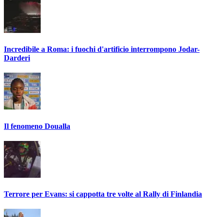
Incredibile a Roma: i fuochi d'artificio interrompono Jodar-
Darderi
Il fenomeno Doualla
Terrore per Evans: si cappotta tre volte al Rally di Finlandia