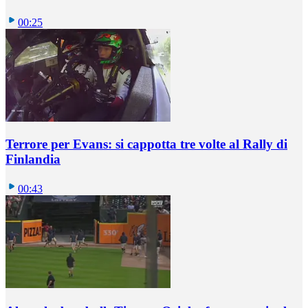
00:25
Terrore per Evans: si cappotta tre volte al Rally di
Finlandia
00:43