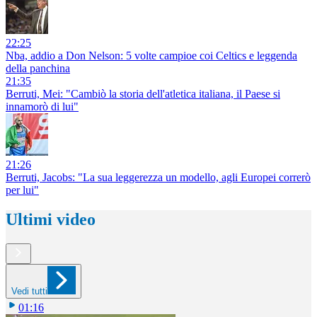
22:25
Nba, addio a Don Nelson: 5 volte campioe coi Celtics e leggenda
della panchina
21:35
Berruti, Mei: "Cambiò la storia dell'atletica italiana, il Paese si
innamorò di lui"
21:26
Berruti, Jacobs: "La sua leggerezza un modello, agli Europei correrò
per lui"
Ultimi video
Vedi tutti
01:16