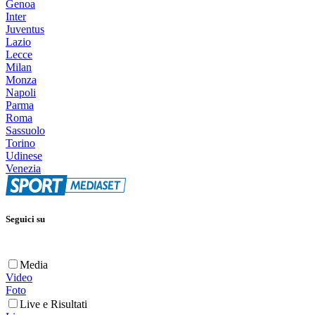
Genoa
Inter
Juventus
Lazio
Lecce
Milan
Monza
Napoli
Parma
Roma
Sassuolo
Torino
Udinese
Venezia
Seguici su
Media
Video
Foto
Live e Risultati