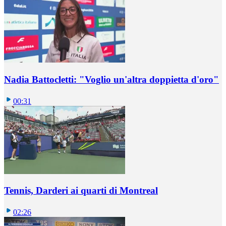
Nadia Battocletti: "Voglio un'altra doppietta d'oro"
00:31
Tennis, Darderi ai quarti di Montreal
02:26