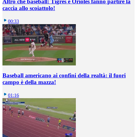
Altro che baseball: Tigres e Orioles fanno partire la
caccia allo scoiattolo!
00:33
Baseball americano ai confini della realtà: il fuori
campo è della mazza!
01:16