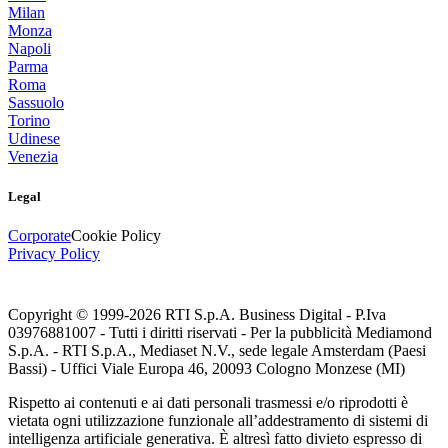
Milan
Monza
Napoli
Parma
Roma
Sassuolo
Torino
Udinese
Venezia
Legal
Corporate
Cookie Policy
Privacy Policy
Copyright © 1999-
2026
RTI S.p.A. Business Digital - P.Iva
03976881007 - Tutti i diritti riservati - Per la pubblicità Mediamond
S.p.A. - RTI S.p.A., Mediaset N.V., sede legale Amsterdam (Paesi
Bassi) - Uffici Viale Europa 46, 20093 Cologno Monzese (MI)
Rispetto ai contenuti e ai dati personali trasmessi e/o riprodotti è
vietata ogni utilizzazione funzionale all’addestramento di sistemi di
intelligenza artificiale generativa. È altresì fatto divieto espresso di