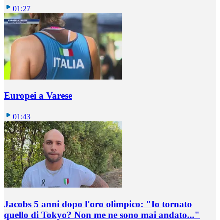
01:27
Europei a Varese
01:43
Jacobs 5 anni dopo l'oro olimpico: "Io tornato
quello di Tokyo? Non me ne sono mai andato..."