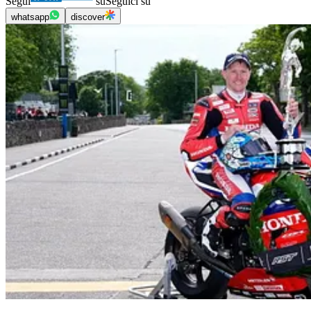
Segui
su
Seguici su
whatsapp
discover