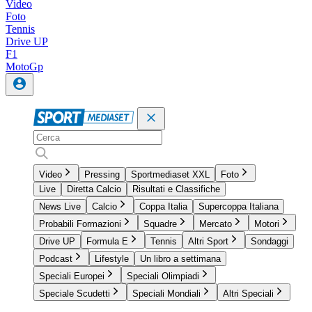
Video
Foto
Tennis
Drive UP
F1
MotoGp
Video
Pressing
Sportmediaset XXL
Foto
Live
Diretta Calcio
Risultati e Classifiche
News Live
Calcio
Coppa Italia
Supercoppa Italiana
Probabili Formazioni
Squadre
Mercato
Motori
Drive UP
Formula E
Tennis
Altri Sport
Sondaggi
Podcast
Lifestyle
Un libro a settimana
Speciali Europei
Speciali Olimpiadi
Speciale Scudetti
Speciali Mondiali
Altri Speciali