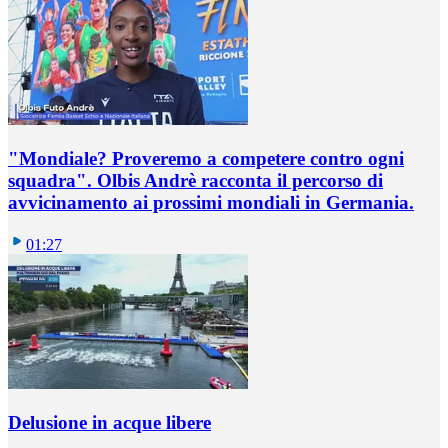
"Mondiale? Proveremo a competere contro ogni
squadra". Olbis Andrè racconta il percorso di
avvicinamento ai prossimi mondiali in Germania.
01:27
Delusione in acque libere