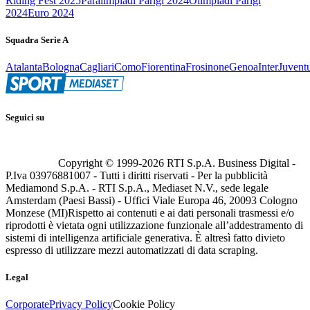
Riding Fest 2025
Paralimpiadi Parigi 2024
Olimpiadi Parigi
2024
Euro 2024
Squadra Serie A
Atalanta
Bologna
Cagliari
Como
Fiorentina
Frosinone
Genoa
Inter
Juvent
Seguici su
Copyright © 1999-
2026
RTI S.p.A. Business Digital -
P.Iva 03976881007 - Tutti i diritti riservati - Per la pubblicità
Mediamond S.p.A. - RTI S.p.A., Mediaset N.V., sede legale
Amsterdam (Paesi Bassi) - Uffici Viale Europa 46, 20093 Cologno
Monzese (MI)
Rispetto ai contenuti e ai dati personali trasmessi e/o
riprodotti è vietata ogni utilizzazione funzionale all’addestramento di
sistemi di intelligenza artificiale generativa. È altresì fatto divieto
espresso di utilizzare mezzi automatizzati di data scraping.
Legal
Corporate
Privacy Policy
Cookie Policy