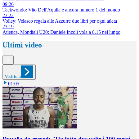
09:26
Taekwondo: Vito Dell'Aquila è ancora numero 1 del mondo
23:22
Volley: Velasco regala alle Azzurre due libri per ogni atleta
23:19
Atletica, Mondiali U20: Daniele Inzoli vola a 8.15 nel lungo
Ultimi video
Vedi tutti
01:05
Doualla da record: "Ho fatto due volte i 100 metri