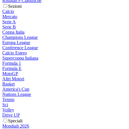
Risultati e Classifiche
Sezioni
Calcio
Mercato
Serie A
Serie B
Coppa Italia
Champions League
Europa League
Conference League
Calcio Estero
Supercoppa Italiana
Formula 1
Formula E
MotoGP
Altri Motori
Basket
America's Cup
Nations League
Tennis
Sci
Volley
Drive UP
Speciali
Mondiali 2026