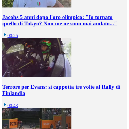
Jacobs 5 anni dopo l'oro olimpico: "Io tornato
quello di Tokyo? Non me ne sono mai andato..."
00:25
Terrore per Evans: si cappotta tre volte al Rally di
Finlandia
00:43