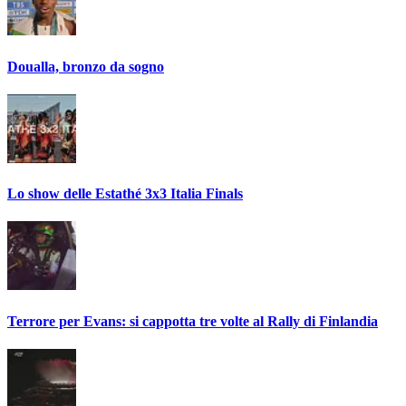
Doualla, bronzo da sogno
Lo show delle Estathé 3x3 Italia Finals
Terrore per Evans: si cappotta tre volte al Rally di Finlandia