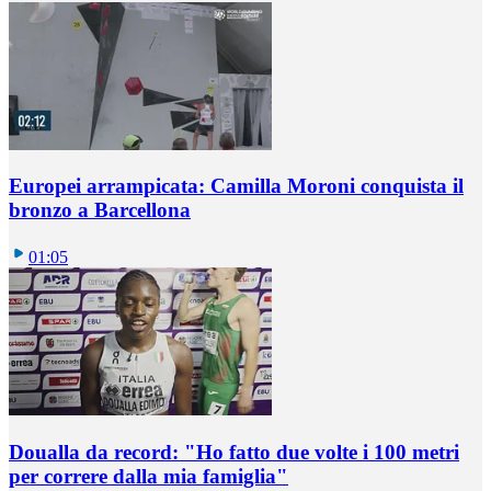
Europei arrampicata: Camilla Moroni conquista il
bronzo a Barcellona
01:05
Doualla da record: "Ho fatto due volte i 100 metri
per correre dalla mia famiglia"