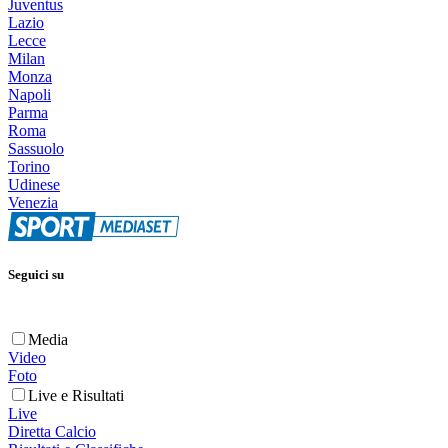
Juventus
Lazio
Lecce
Milan
Monza
Napoli
Parma
Roma
Sassuolo
Torino
Udinese
Venezia
Seguici su
Media
Video
Foto
Live e Risultati
Live
Diretta Calcio