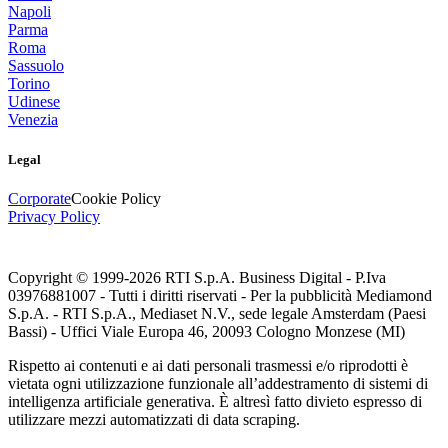
Napoli
Parma
Roma
Sassuolo
Torino
Udinese
Venezia
Legal
Corporate
Cookie Policy
Privacy Policy
Copyright © 1999-
2026
RTI S.p.A. Business Digital - P.Iva
03976881007 - Tutti i diritti riservati - Per la pubblicità Mediamond
S.p.A. - RTI S.p.A., Mediaset N.V., sede legale Amsterdam (Paesi
Bassi) - Uffici Viale Europa 46, 20093 Cologno Monzese (MI)
Rispetto ai contenuti e ai dati personali trasmessi e/o riprodotti è
vietata ogni utilizzazione funzionale all’addestramento di sistemi di
intelligenza artificiale generativa. È altresì fatto divieto espresso di
utilizzare mezzi automatizzati di data scraping.