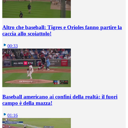
Altro che baseball: Tigres e Orioles fanno partire la
caccia allo scoiattolo!
00:33
Baseball americano ai confini della realtà: il fuori
campo è della mazza!
01:16