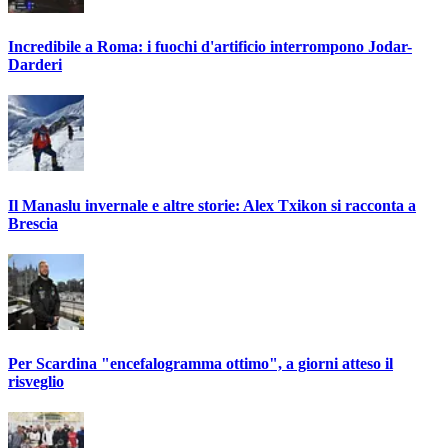
Incredibile a Roma: i fuochi d'artificio interrompono Jodar-
Darderi
Il Manaslu invernale e altre storie: Alex Txikon si racconta a
Brescia
Per Scardina "encefalogramma ottimo", a giorni atteso il
risveglio