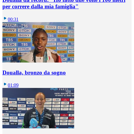
per correre dalla mia famiglia"
00:31
Doualla, bronzo da sogno
01:09