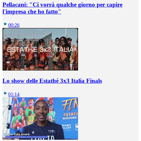
Pellacani: "Ci vorrà qualche giorno per capire
l'impresa che ho fatto"
00:26
Lo show delle Estathé 3x3 Italia Finals
01:14