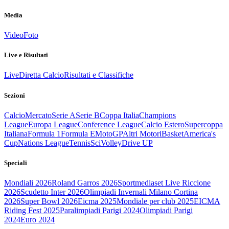
Media
Video
Foto
Live e Risultati
Live
Diretta Calcio
Risultati e Classifiche
Sezioni
Calcio
Mercato
Serie A
Serie B
Coppa Italia
Champions
League
Europa League
Conference League
Calcio Estero
Supercoppa
Italiana
Formula 1
Formula E
MotoGP
Altri Motori
Basket
America's
Cup
Nations League
Tennis
Sci
Volley
Drive UP
Speciali
Mondiali 2026
Roland Garros 2026
Sportmediaset Live Riccione
2026
Scudetto Inter 2026
Olimpiadi Invernali Milano Cortina
2026
Super Bowl 2026
Eicma 2025
Mondiale per club 2025
EICMA
Riding Fest 2025
Paralimpiadi Parigi 2024
Olimpiadi Parigi
2024
Euro 2024