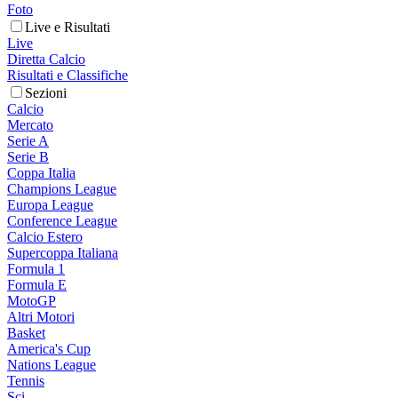
Foto
Live e Risultati
Live
Diretta Calcio
Risultati e Classifiche
Sezioni
Calcio
Mercato
Serie A
Serie B
Coppa Italia
Champions League
Europa League
Conference League
Calcio Estero
Supercoppa Italiana
Formula 1
Formula E
MotoGP
Altri Motori
Basket
America's Cup
Nations League
Tennis
Sci