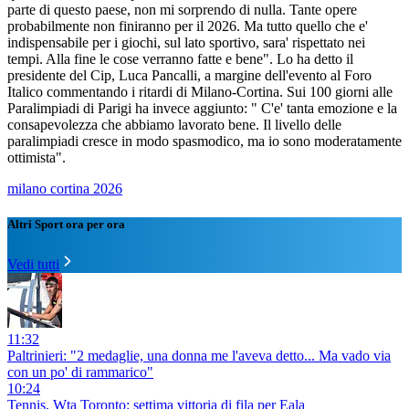
parte di questo paese, non mi sorprendo di nulla. Tante opere
probabilmente non finiranno per il 2026. Ma tutto quello che e'
indispensabile per i giochi, sul lato sportivo, sara' rispettato nei
tempi. Alla fine le cose verranno fatte e bene". Lo ha detto il
presidente del Cip, Luca Pancalli, a margine dell'evento al Foro
Italico commentando i ritardi di Milano-Cortina. Sui 100 giorni alle
Paralimpiadi di Parigi ha invece aggiunto: " C'e' tanta emozione e la
consapevolezza che abbiamo lavorato bene. Il livello delle
paralimpiadi cresce in modo spasmodico, ma io sono moderatamente
ottimista".
milano cortina 2026
Altri Sport ora per ora
Vedi tutti
11:32
Paltrinieri: "2 medaglie, una donna me l'aveva detto... Ma vado via
con un po' di rammarico"
10:24
Tennis, Wta Toronto: settima vittoria di fila per Eala