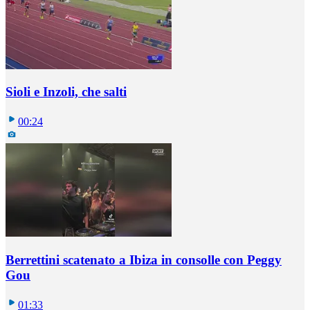
Sioli e Inzoli, che salti
00:24
Berrettini scatenato a Ibiza in consolle con Peggy
Gou
01:33