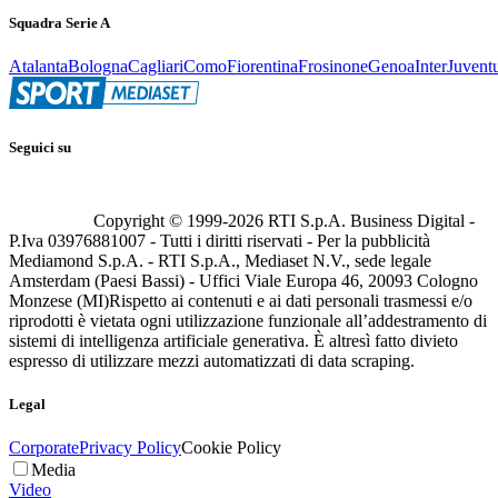
Squadra Serie A
Atalanta
Bologna
Cagliari
Como
Fiorentina
Frosinone
Genoa
Inter
Juvent
Seguici su
Copyright © 1999-
2026
RTI S.p.A. Business Digital -
P.Iva 03976881007 - Tutti i diritti riservati - Per la pubblicità
Mediamond S.p.A. - RTI S.p.A., Mediaset N.V., sede legale
Amsterdam (Paesi Bassi) - Uffici Viale Europa 46, 20093 Cologno
Monzese (MI)
Rispetto ai contenuti e ai dati personali trasmessi e/o
riprodotti è vietata ogni utilizzazione funzionale all’addestramento di
sistemi di intelligenza artificiale generativa. È altresì fatto divieto
espresso di utilizzare mezzi automatizzati di data scraping.
Legal
Corporate
Privacy Policy
Cookie Policy
Media
Video