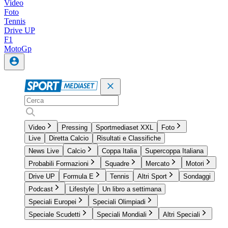
Video
Foto
Tennis
Drive UP
F1
MotoGp
Video
Pressing
Sportmediaset XXL
Foto
Live
Diretta Calcio
Risultati e Classifiche
News Live
Calcio
Coppa Italia
Supercoppa Italiana
Probabili Formazioni
Squadre
Mercato
Motori
Drive UP
Formula E
Tennis
Altri Sport
Sondaggi
Podcast
Lifestyle
Un libro a settimana
Speciali Europei
Speciali Olimpiadi
Speciale Scudetti
Speciali Mondiali
Altri Speciali