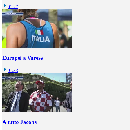
01:27
Europei a Varese
01:33
A tutto Jacobs