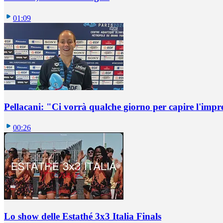
01:09
Pellacani: "Ci vorrà qualche giorno per capire l'impr
00:26
Lo show delle Estathé 3x3 Italia Finals