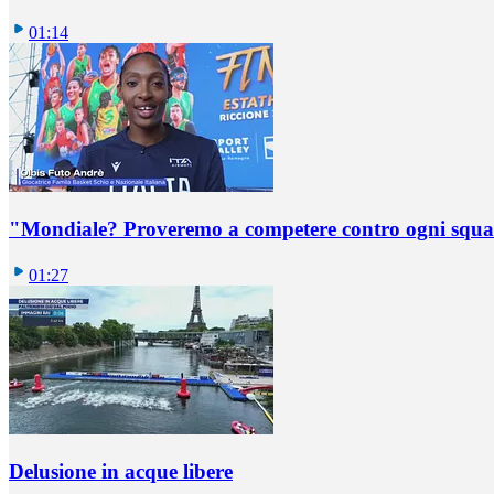
01:14
"Mondiale? Proveremo a competere contro ogni squadr
01:27
Delusione in acque libere