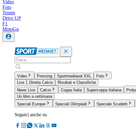
Video
Foto
Tennis
Drive UP
F1
MotoGp
Video
Pressing
Sportmediaset XXL
Foto
Live
Diretta Calcio
Risultati e Classifiche
News Live
Calcio
Coppa Italia
Supercoppa Italiana
Proba
Un libro a settimana
Speciali Europei
Speciali Olimpiadi
Speciale Scudetti
Seguici anche su