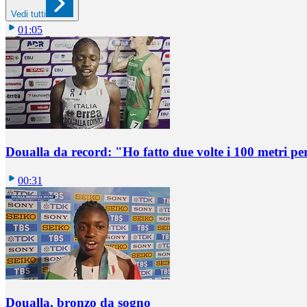
Vedi tutti
01:05
Doualla da record: "Ho fatto due volte i 100 metri pe
00:31
Doualla, bronzo da sogno