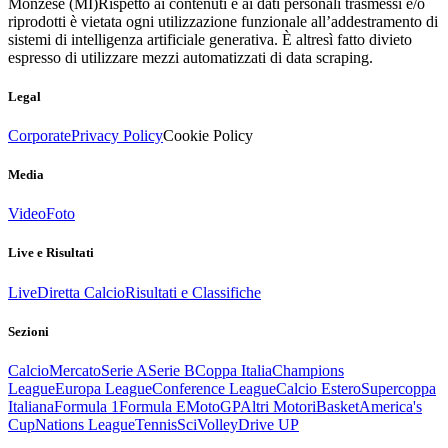
Monzese (MI)
Rispetto ai contenuti e ai dati personali trasmessi e/o
riprodotti è vietata ogni utilizzazione funzionale all’addestramento di
sistemi di intelligenza artificiale generativa. È altresì fatto divieto
espresso di utilizzare mezzi automatizzati di data scraping.
Legal
Corporate
Privacy Policy
Cookie Policy
Media
Video
Foto
Live e Risultati
Live
Diretta Calcio
Risultati e Classifiche
Sezioni
Calcio
Mercato
Serie A
Serie B
Coppa Italia
Champions
League
Europa League
Conference League
Calcio Estero
Supercoppa
Italiana
Formula 1
Formula E
MotoGP
Altri Motori
Basket
America's
Cup
Nations League
Tennis
Sci
Volley
Drive UP