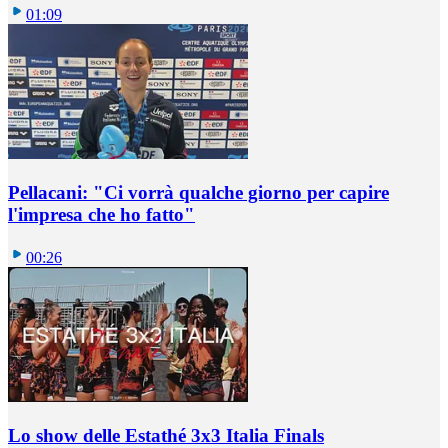
01:09
Pellacani: "Ci vorrà qualche giorno per capire
l'impresa che ho fatto"
00:26
Lo show delle Estathé 3x3 Italia Finals