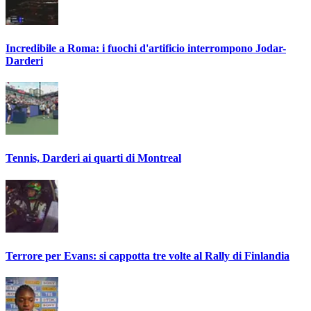
Incredibile a Roma: i fuochi d'artificio interrompono Jodar-
Darderi
Tennis, Darderi ai quarti di Montreal
Terrore per Evans: si cappotta tre volte al Rally di Finlandia