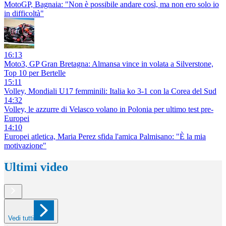
MotoGP, Bagnaia: "Non è possibile andare così, ma non ero solo io
in difficoltà"
16:13
Moto3, GP Gran Bretagna: Almansa vince in volata a Silverstone,
Top 10 per Bertelle
15:11
Volley, Mondiali U17 femminili: Italia ko 3-1 con la Corea del Sud
14:32
Volley, le azzurre di Velasco volano in Polonia per ultimo test pre-
Europei
14:10
Europei atletica, Maria Perez sfida l'amica Palmisano: "È la mia
motivazione"
Ultimi video
Vedi tutti