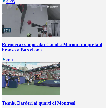
01:33
Europei arrampicata: Camilla Moroni conquista il
bronzo a Barcellona
00:31
Tennis, Darderi ai quarti di Montreal