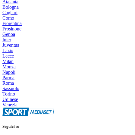
Atalanta
Bologna
Cagliari
Como
Fiorentina
Frosinone
Genoa
Inter
Juventus
Lazio
Lecce
Milan
Monza
Napoli
Parma
Roma
Sassuolo
Torino
Udinese
Venezia
Seguici su