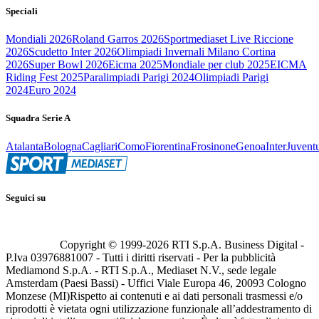
Speciali
Mondiali 2026
Roland Garros 2026
Sportmediaset Live Riccione
2026
Scudetto Inter 2026
Olimpiadi Invernali Milano Cortina
2026
Super Bowl 2026
Eicma 2025
Mondiale per club 2025
EICMA
Riding Fest 2025
Paralimpiadi Parigi 2024
Olimpiadi Parigi
2024
Euro 2024
Squadra Serie A
Atalanta
Bologna
Cagliari
Como
Fiorentina
Frosinone
Genoa
Inter
Juvent
Seguici su
Copyright © 1999-
2026
RTI S.p.A. Business Digital -
P.Iva 03976881007 - Tutti i diritti riservati - Per la pubblicità
Mediamond S.p.A. - RTI S.p.A., Mediaset N.V., sede legale
Amsterdam (Paesi Bassi) - Uffici Viale Europa 46, 20093 Cologno
Monzese (MI)
Rispetto ai contenuti e ai dati personali trasmessi e/o
riprodotti è vietata ogni utilizzazione funzionale all’addestramento di