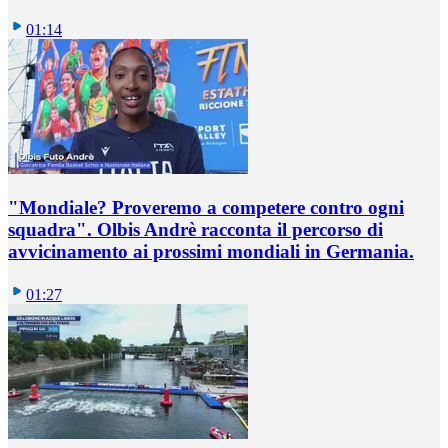
01:14
"Mondiale? Proveremo a competere contro ogni
squadra". Olbis Andrè racconta il percorso di
avvicinamento ai prossimi mondiali in Germania.
01:27