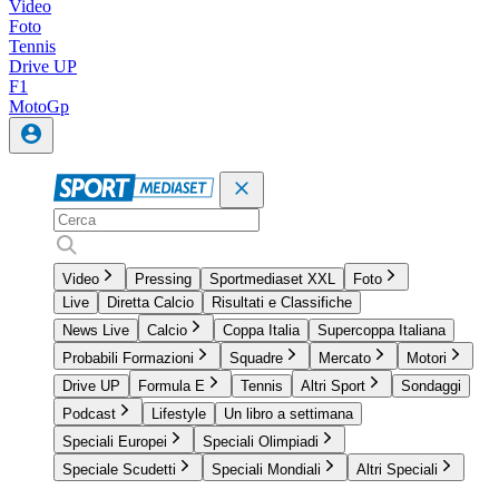
Video
Foto
Tennis
Drive UP
F1
MotoGp
Video
Pressing
Sportmediaset XXL
Foto
Live
Diretta Calcio
Risultati e Classifiche
News Live
Calcio
Coppa Italia
Supercoppa Italiana
Probabili Formazioni
Squadre
Mercato
Motori
Drive UP
Formula E
Tennis
Altri Sport
Sondaggi
Podcast
Lifestyle
Un libro a settimana
Speciali Europei
Speciali Olimpiadi
Speciale Scudetti
Speciali Mondiali
Altri Speciali