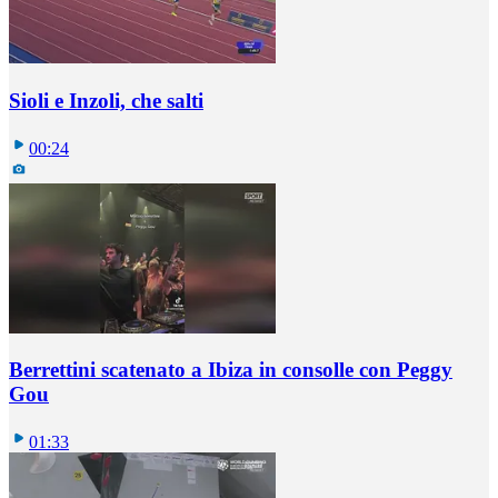
Sioli e Inzoli, che salti
00:24
Berrettini scatenato a Ibiza in consolle con Peggy
Gou
01:33