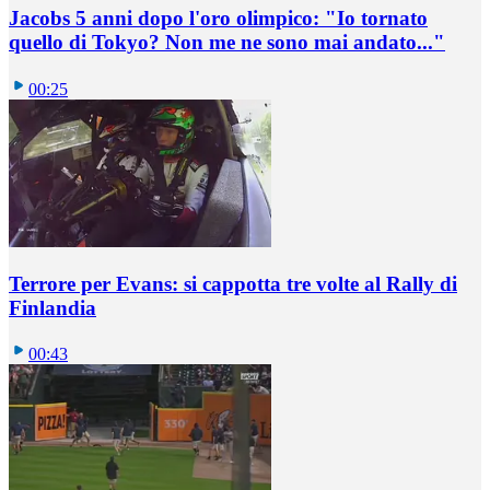
Jacobs 5 anni dopo l'oro olimpico: "Io tornato
quello di Tokyo? Non me ne sono mai andato..."
00:25
Terrore per Evans: si cappotta tre volte al Rally di
Finlandia
00:43