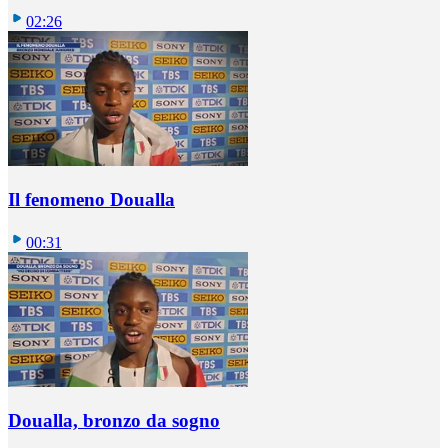
02:26
Il fenomeno Doualla
00:31
Doualla, bronzo da sogno