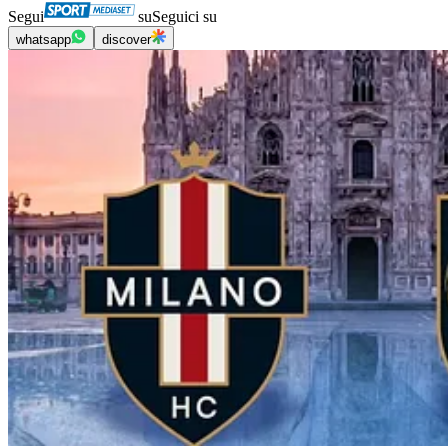
Segui
su
Seguici su
whatsapp
discover