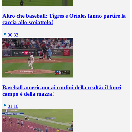
Altro che baseball: Tigres e Orioles fanno partire la
caccia allo scoiattolo!
00:33
Baseball americano ai confini della realtà: il fuori
campo è della mazza!
01:16