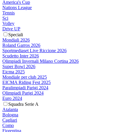
America's Cup
Nations League
Tennis
Sci
Volley
Drive UP
Speciali
Mondiali 2026
Roland Garros 2026
Sportmediaset Live Riccione 2026
Scudetto Inter 2026
Olimpiadi Invernali Milano Cortina 2026
Super Bowl 2026
Eicma 2025
Mondiale per club 2025
EICMA Riding Fest 2025
Paralimpiadi Parigi 2024
Olimpiadi Parigi 2024
Euro 2024
Squadra Serie A
Atalanta
Bologna
Cagliari
Como
Fiorentina