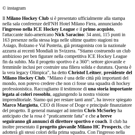
© instagram
Il
Milano Hockey Club
si è presentato ufficialmente alla stampa
nella sala conferenze dell'NH Hotel Milano Fiera, annunciando
l'ingresso nella ICE Hockey League
e il
primo acquisto
,
l'attaccante italo-americano
Nick Saracino
: 34 anni, 115 punti in
163 presenze nella stessa lega nelle ultime quattro stagioni tra
Asiago, Bolzano e Val Pusteria, già protagonista con la nazionale
azzurra ai recenti Mondiali in Svizzera. "Stiamo costruendo un club
ambizioso per ben figurare nella competitiva ICE Hockey League
fin da subito. Ma il progetto sportivo è a 360°: settore giovanile e
femminile inclusi per costruire una filiera solida e duratura. Questa è
la vera legacy Olimpica", ha detto
Christof Leitner
,
presidente del
Milano Hockey Club
. "Milano è una delle città più importanti del
mondo, non potevo credere che non ci fosse una squadra di hockey
professionistica. Raccogliamo il testimone di
una storia importante
legata ai colori rossoblu
, aggiungendo la nostra visione
imprenditoriale. Siamo qui per restare tanti anni", ha invece spiegato
Marco Margiotta
, CEO di House of Doge e principale finanziatore
del progetto. Il general manager ad interim
Chris McSorley
ha
anticipato che la rosa è "praticamente fatta" e che
a breve
seguiranno gli annunci di direttore sportivo e coach
. Il club ha
inoltre presentato il
progetto giovanile Milano HC Prospects
, che
adotterà gli stessi colori della prima squadra. Con l'ingresso nella