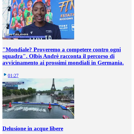
"Mondiale? Proveremo a competere contro ogni
squadra". Olbis Andrè racconta il percorso di
avvicinamento ai prossimi mondiali in Germania.
01:27
Delusione in acque libere