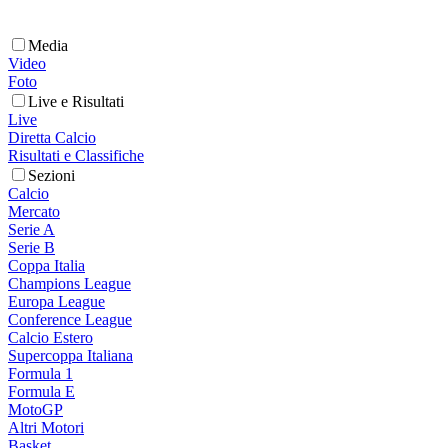
Media
Video
Foto
Live e Risultati
Live
Diretta Calcio
Risultati e Classifiche
Sezioni
Calcio
Mercato
Serie A
Serie B
Coppa Italia
Champions League
Europa League
Conference League
Calcio Estero
Supercoppa Italiana
Formula 1
Formula E
MotoGP
Altri Motori
Basket