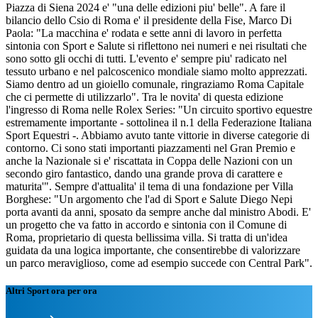
Piazza di Siena 2024 e' "una delle edizioni piu' belle". A fare il
bilancio dello Csio di Roma e' il presidente della Fise, Marco Di
Paola: "La macchina e' rodata e sette anni di lavoro in perfetta
sintonia con Sport e Salute si riflettono nei numeri e nei risultati che
sono sotto gli occhi di tutti. L'evento e' sempre piu' radicato nel
tessuto urbano e nel palcoscenico mondiale siamo molto apprezzati.
Siamo dentro ad un gioiello comunale, ringraziamo Roma Capitale
che ci permette di utilizzarlo". Tra le novita' di questa edizione
l'ingresso di Roma nelle Rolex Series: "Un circuito sportivo equestre
estremamente importante - sottolinea il n.1 della Federazione Italiana
Sport Equestri -. Abbiamo avuto tante vittorie in diverse categorie di
contorno. Ci sono stati importanti piazzamenti nel Gran Premio e
anche la Nazionale si e' riscattata in Coppa delle Nazioni con un
secondo giro fantastico, dando una grande prova di carattere e
maturita'". Sempre d'attualita' il tema di una fondazione per Villa
Borghese: "Un argomento che l'ad di Sport e Salute Diego Nepi
porta avanti da anni, sposato da sempre anche dal ministro Abodi. E'
un progetto che va fatto in accordo e sintonia con il Comune di
Roma, proprietario di questa bellissima villa. Si tratta di un'idea
guidata da una logica importante, che consentirebbe di valorizzare
un parco meraviglioso, come ad esempio succede con Central Park".
Altri Sport ora per ora