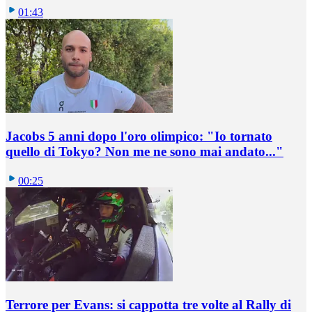
01:43
Jacobs 5 anni dopo l'oro olimpico: "Io tornato
quello di Tokyo? Non me ne sono mai andato..."
00:25
Terrore per Evans: si cappotta tre volte al Rally di