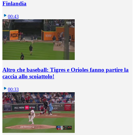
Finlandia
00:43
Altro che baseball: Tigres e Orioles fanno partire la
caccia allo scoiattolo!
00:33