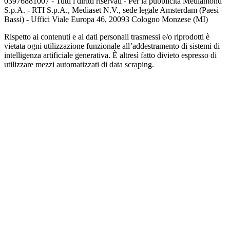
03976881007 - Tutti i diritti riservati - Per la pubblicità Mediamond
S.p.A. - RTI S.p.A., Mediaset N.V., sede legale Amsterdam (Paesi
Bassi) - Uffici Viale Europa 46, 20093 Cologno Monzese (MI)
Rispetto ai contenuti e ai dati personali trasmessi e/o riprodotti è
vietata ogni utilizzazione funzionale all’addestramento di sistemi di
intelligenza artificiale generativa. È altresì fatto divieto espresso di
utilizzare mezzi automatizzati di data scraping.