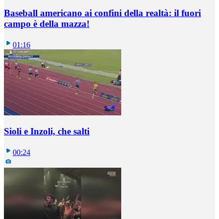
Baseball americano ai confini della realtà: il fuori
campo è della mazza!
01:16
Sioli e Inzoli, che salti
00:24