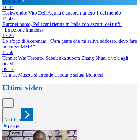
Vedi tutti
16:34
Taekwondo: Vito Dell'Aquila è ancora numero 1 del mondo
15:48
Europei nuoto, Pellacani rientra in Italia con azzurri dei tuffi:
"Emozione immensa"
13:26
Lo sfogo di Acerenza: "C'era gente che mi saliva addosso, devo fare
un corso MMA"
11:50
Tennis: Wta Toronto, Sabalenka supera Zhang Shuai e vola agli
ottavi
09:17
Tennis, Musetti si arrende a Jodar e saluta Montreal
Ultimi video
Vedi tutti
01:05