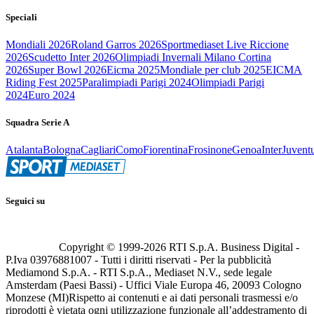
Speciali
Mondiali 2026
Roland Garros 2026
Sportmediaset Live Riccione
2026
Scudetto Inter 2026
Olimpiadi Invernali Milano Cortina
2026
Super Bowl 2026
Eicma 2025
Mondiale per club 2025
EICMA
Riding Fest 2025
Paralimpiadi Parigi 2024
Olimpiadi Parigi
2024
Euro 2024
Squadra Serie A
Atalanta
Bologna
Cagliari
Como
Fiorentina
Frosinone
Genoa
Inter
Juvent
Seguici su
Copyright © 1999-
2026
RTI S.p.A. Business Digital -
P.Iva 03976881007 - Tutti i diritti riservati - Per la pubblicità
Mediamond S.p.A. - RTI S.p.A., Mediaset N.V., sede legale
Amsterdam (Paesi Bassi) - Uffici Viale Europa 46, 20093 Cologno
Monzese (MI)
Rispetto ai contenuti e ai dati personali trasmessi e/o
riprodotti è vietata ogni utilizzazione funzionale all’addestramento di