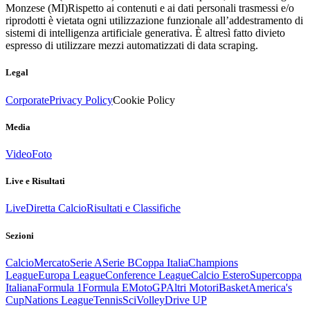
Monzese (MI)
Rispetto ai contenuti e ai dati personali trasmessi e/o
riprodotti è vietata ogni utilizzazione funzionale all’addestramento di
sistemi di intelligenza artificiale generativa. È altresì fatto divieto
espresso di utilizzare mezzi automatizzati di data scraping.
Legal
Corporate
Privacy Policy
Cookie Policy
Media
Video
Foto
Live e Risultati
Live
Diretta Calcio
Risultati e Classifiche
Sezioni
Calcio
Mercato
Serie A
Serie B
Coppa Italia
Champions
League
Europa League
Conference League
Calcio Estero
Supercoppa
Italiana
Formula 1
Formula E
MotoGP
Altri Motori
Basket
America's
Cup
Nations League
Tennis
Sci
Volley
Drive UP