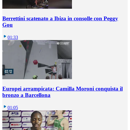
Berrettini scatenato a Ibiza in consolle con Peggy
Gou
01:33
Europei arrampicata: Camilla Moroni conquista il
bronzo a Barcellona
01:05