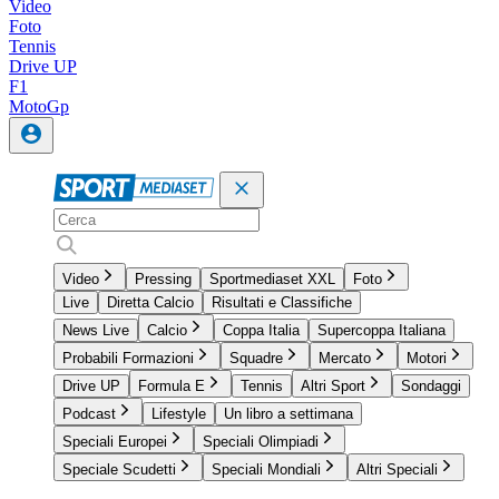
Video
Foto
Tennis
Drive UP
F1
MotoGp
Video
Pressing
Sportmediaset XXL
Foto
Live
Diretta Calcio
Risultati e Classifiche
News Live
Calcio
Coppa Italia
Supercoppa Italiana
Probabili Formazioni
Squadre
Mercato
Motori
Drive UP
Formula E
Tennis
Altri Sport
Sondaggi
Podcast
Lifestyle
Un libro a settimana
Speciali Europei
Speciali Olimpiadi
Speciale Scudetti
Speciali Mondiali
Altri Speciali