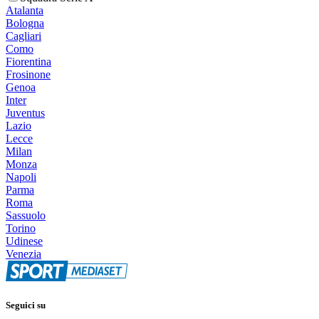
Atalanta
Bologna
Cagliari
Como
Fiorentina
Frosinone
Genoa
Inter
Juventus
Lazio
Lecce
Milan
Monza
Napoli
Parma
Roma
Sassuolo
Torino
Udinese
Venezia
Seguici su