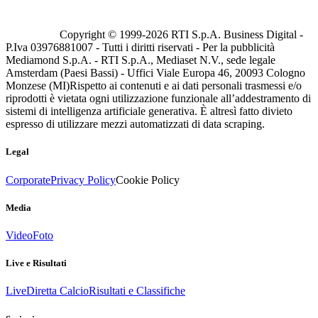
Copyright © 1999-
2026
RTI S.p.A. Business Digital -
P.Iva 03976881007 - Tutti i diritti riservati - Per la pubblicità
Mediamond S.p.A. - RTI S.p.A., Mediaset N.V., sede legale
Amsterdam (Paesi Bassi) - Uffici Viale Europa 46, 20093 Cologno
Monzese (MI)
Rispetto ai contenuti e ai dati personali trasmessi e/o
riprodotti è vietata ogni utilizzazione funzionale all’addestramento di
sistemi di intelligenza artificiale generativa. È altresì fatto divieto
espresso di utilizzare mezzi automatizzati di data scraping.
Legal
Corporate
Privacy Policy
Cookie Policy
Media
Video
Foto
Live e Risultati
Live
Diretta Calcio
Risultati e Classifiche