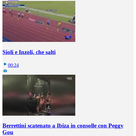
Sioli e Inzoli, che salti
00:24
Berrettini scatenato a Ibiza in consolle con Peggy
Gou