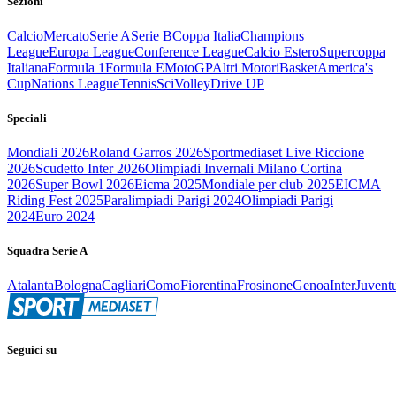
Sezioni
Calcio
Mercato
Serie A
Serie B
Coppa Italia
Champions
League
Europa League
Conference League
Calcio Estero
Supercoppa
Italiana
Formula 1
Formula E
MotoGP
Altri Motori
Basket
America's
Cup
Nations League
Tennis
Sci
Volley
Drive UP
Speciali
Mondiali 2026
Roland Garros 2026
Sportmediaset Live Riccione
2026
Scudetto Inter 2026
Olimpiadi Invernali Milano Cortina
2026
Super Bowl 2026
Eicma 2025
Mondiale per club 2025
EICMA
Riding Fest 2025
Paralimpiadi Parigi 2024
Olimpiadi Parigi
2024
Euro 2024
Squadra Serie A
Atalanta
Bologna
Cagliari
Como
Fiorentina
Frosinone
Genoa
Inter
Juvent
Seguici su