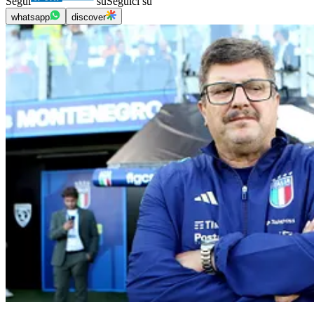
Segui
su
Seguici su
whatsapp
discover