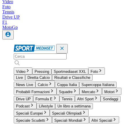
Video
Foto
Tennis
Drive UP
F1
MotoGp
Video
Pressing
Sportmediaset XXL
Foto
Live
Diretta Calcio
Risultati e Classifiche
News Live
Calcio
Coppa Italia
Supercoppa Italiana
Probabili Formazioni
Squadre
Mercato
Motori
Drive UP
Formula E
Tennis
Altri Sport
Sondaggi
Podcast
Lifestyle
Un libro a settimana
Speciali Europei
Speciali Olimpiadi
Speciale Scudetti
Speciali Mondiali
Altri Speciali