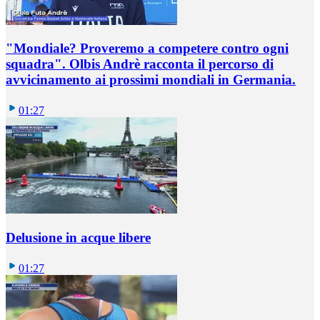
"Mondiale? Proveremo a competere contro ogni
squadra". Olbis Andrè racconta il percorso di
avvicinamento ai prossimi mondiali in Germania.
01:27
Delusione in acque libere
01:27