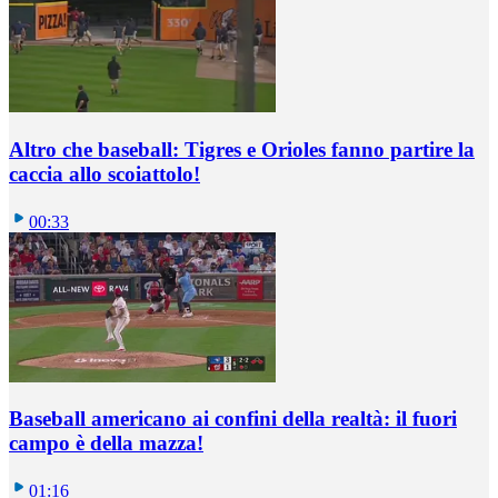
Altro che baseball: Tigres e Orioles fanno partire la
caccia allo scoiattolo!
00:33
Baseball americano ai confini della realtà: il fuori
campo è della mazza!
01:16