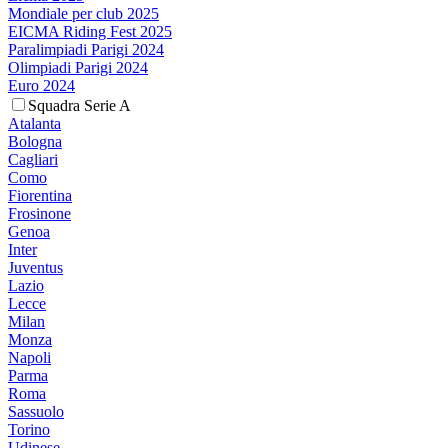
Mondiale per club 2025
EICMA Riding Fest 2025
Paralimpiadi Parigi 2024
Olimpiadi Parigi 2024
Euro 2024
Squadra Serie A
Atalanta
Bologna
Cagliari
Como
Fiorentina
Frosinone
Genoa
Inter
Juventus
Lazio
Lecce
Milan
Monza
Napoli
Parma
Roma
Sassuolo
Torino
Udinese