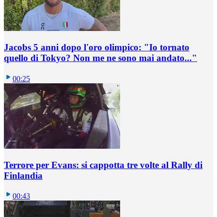
Jacobs 5 anni dopo l'oro olimpico: "Io tornato
quello di Tokyo? Non me ne sono mai andato..."
00:25
Terrore per Evans: si cappotta tre volte al Rally di
Finlandia
00:43