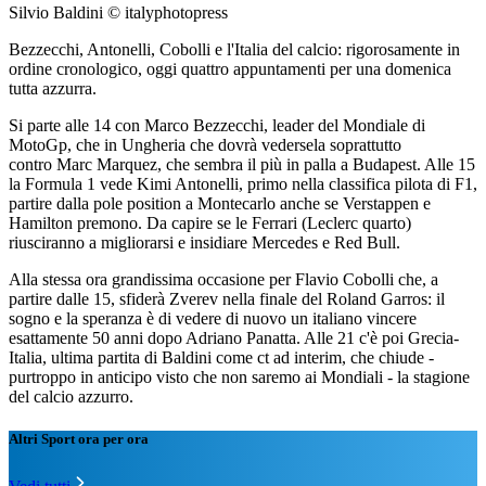
Silvio Baldini © italyphotopress
Bezzecchi, Antonelli, Cobolli e l'Italia del calcio: rigorosamente in
ordine cronologico, oggi quattro appuntamenti per una domenica
tutta azzurra.
Si parte alle 14 con Marco Bezzecchi, leader del Mondiale di
MotoGp, che in Ungheria che dovrà vedersela soprattutto
contro Marc Marquez, che sembra il più in palla a Budapest. Alle 15
la Formula 1 vede Kimi Antonelli, primo nella classifica pilota di F1,
partire dalla pole position a Montecarlo anche se Verstappen e
Hamilton premono. Da capire se le Ferrari (Leclerc quarto)
riusciranno a migliorarsi e insidiare Mercedes e Red Bull.
Alla stessa ora grandissima occasione per Flavio Cobolli che, a
partire dalle 15, sfiderà Zverev nella finale del Roland Garros: il
sogno e la speranza è di vedere di nuovo un italiano vincere
esattamente 50 anni dopo Adriano Panatta. Alle 21 c'è poi Grecia-
Italia, ultima partita di Baldini come ct ad interim, che chiude -
purtroppo in anticipo visto che non saremo ai Mondiali - la stagione
del calcio azzurro.
Altri Sport ora per ora