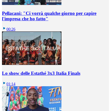
Pellacani: "Ci vorrà qualche giorno per capire
l'impresa che ho fatto"
00:26
Lo show delle Estathé 3x3 Italia Finals
01:14