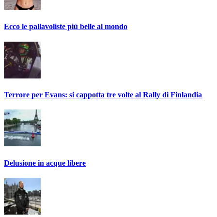
Ecco le pallavoliste più belle al mondo
Terrore per Evans: si cappotta tre volte al Rally di Finlandia
Delusione in acque libere