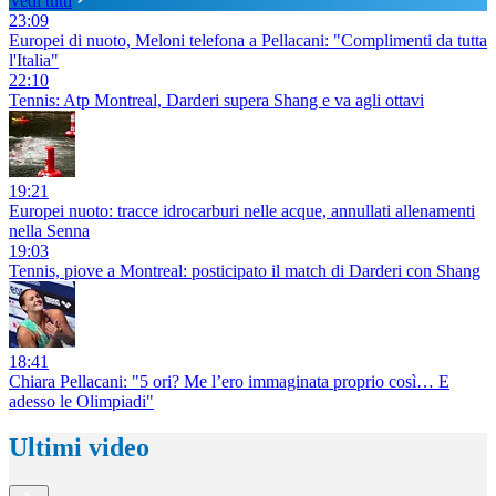
Vedi tutti
23:09
Europei di nuoto, Meloni telefona a Pellacani: "Complimenti da tutta
l'Italia"
22:10
Tennis: Atp Montreal, Darderi supera Shang e va agli ottavi
19:21
Europei nuoto: tracce idrocarburi nelle acque, annullati allenamenti
nella Senna
19:03
Tennis, piove a Montreal: posticipato il match di Darderi con Shang
18:41
Chiara Pellacani: "5 ori? Me l’ero immaginata proprio così… E
adesso le Olimpiadi"
Ultimi video