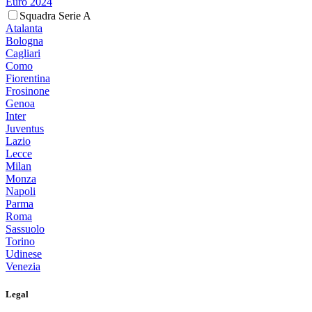
Euro 2024
Squadra Serie A
Atalanta
Bologna
Cagliari
Como
Fiorentina
Frosinone
Genoa
Inter
Juventus
Lazio
Lecce
Milan
Monza
Napoli
Parma
Roma
Sassuolo
Torino
Udinese
Venezia
Legal