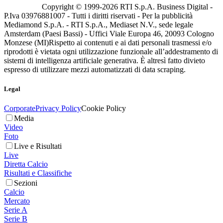
Copyright © 1999-
2026
RTI S.p.A. Business Digital -
P.Iva 03976881007 - Tutti i diritti riservati - Per la pubblicità
Mediamond S.p.A. - RTI S.p.A., Mediaset N.V., sede legale
Amsterdam (Paesi Bassi) - Uffici Viale Europa 46, 20093 Cologno
Monzese (MI)
Rispetto ai contenuti e ai dati personali trasmessi e/o
riprodotti è vietata ogni utilizzazione funzionale all’addestramento di
sistemi di intelligenza artificiale generativa. È altresì fatto divieto
espresso di utilizzare mezzi automatizzati di data scraping.
Legal
Corporate
Privacy Policy
Cookie Policy
Media
Video
Foto
Live e Risultati
Live
Diretta Calcio
Risultati e Classifiche
Sezioni
Calcio
Mercato
Serie A
Serie B