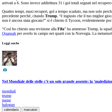
arrivati a 6. Sono invece addirittura 31 i gol totali segnati nel recupero
Quattro tempi, maxi recuperi, gol a tempo scaduto, ma non solo perché 
precedente perché, citando
Trump
, “è ingiusto che il tuo miglior gi
non è ancora stata giocata?” si è chiesto il Tycoon, evidentemente po
“Così ho chiesto una revisione alla
Fifa
” ha ammesso Trump, la squalif
Quansah
per averlo in campo nei quarti con la Norvegia. La metamorfos
Leggi anche
Nel Mondiale delle stelle c’è un solo grande assente: la ‘maledizi
mondiali
trump
pause
balogun
calendario
marcatori