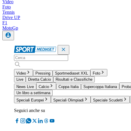
Video
Foto
Tennis
Drive UP
F1
MotoGp
Video
Pressing
Sportmediaset XXL
Foto
Live
Diretta Calcio
Risultati e Classifiche
News Live
Calcio
Coppa Italia
Supercoppa Italiana
Proba
Un libro a settimana
Speciali Europei
Speciali Olimpiadi
Speciale Scudetti
Seguici anche su