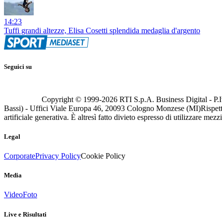
14:23
Tuffi grandi altezze, Elisa Cosetti splendida medaglia d'argento
Seguici su
Copyright © 1999-
2026
RTI S.p.A. Business Digital - P.I
Bassi) - Uffici Viale Europa 46, 20093 Cologno Monzese (MI)
Rispett
artificiale generativa. È altresì fatto divieto espresso di utilizzare mez
Legal
Corporate
Privacy Policy
Cookie Policy
Media
Video
Foto
Live e Risultati