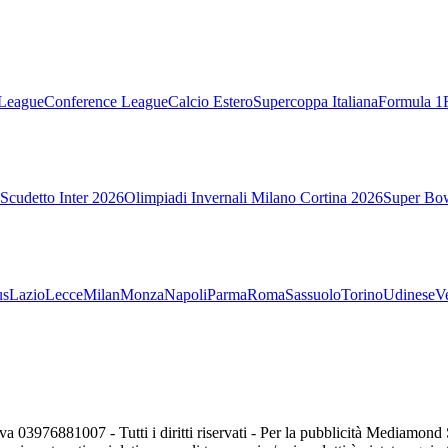
League
Conference League
Calcio Estero
Supercoppa Italiana
Formula 1
Scudetto Inter 2026
Olimpiadi Invernali Milano Cortina 2026
Super Bo
us
Lazio
Lecce
Milan
Monza
Napoli
Parma
Roma
Sassuolo
Torino
Udinese
V
va 03976881007 - Tutti i diritti riservati - Per la pubblicità Mediamon