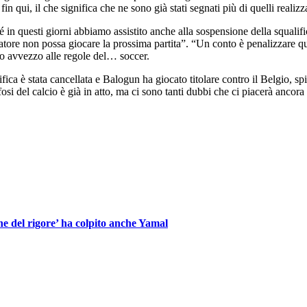
 fin qui, il che significa che ne sono già stati segnati più di quelli reali
in questi giorni abbiamo assistito anche alla sospensione della squalif
ocatore non possa giocare la prossima partita”. “Un conto è penalizzare q
co avvezzo alle regole del… soccer.
ica è stata cancellata e Balogun ha giocato titolare contro il Belgio, s
i del calcio è già in atto, ma ci sono tanti dubbi che ci piacerà ancora
one del rigore’ ha colpito anche Yamal