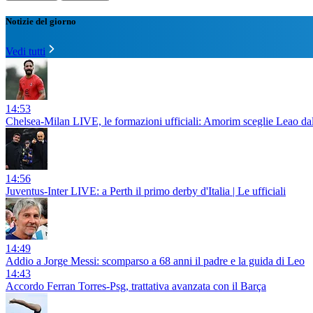
Notizie del giorno
Vedi tutti
14:53
Chelsea-Milan LIVE, le formazioni ufficiali: Amorim sceglie Leao da
14:56
Juventus-Inter LIVE: a Perth il primo derby d'Italia | Le ufficiali
14:49
Addio a Jorge Messi: scomparso a 68 anni il padre e la guida di Leo
14:43
Accordo Ferran Torres-Psg, trattativa avanzata con il Barça