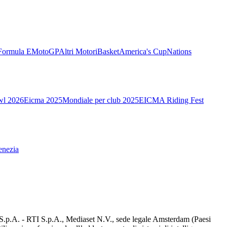
Formula E
MotoGP
Altri Motori
Basket
America's Cup
Nations
wl 2026
Eicma 2025
Mondiale per club 2025
EICMA Riding Fest
enezia
d S.p.A. - RTI S.p.A., Mediaset N.V., sede legale Amsterdam (Paesi