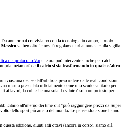
. Da anni ormai conviviamo con la tecnologia in campo, il ruolo
 Messico
va ben oltre le novità regolamentari annunciate alla vigilia
fica del protocollo Var
che ora può intervenire anche per calci
 propria metamorfosi:
il calcio si sta trasformando in qualcos’altro
nuti ciascuna decise dall'arbitro a prescindere dalle reali condizioni
o. Una misura presentata ufficialmente come uno scudo sanitario per
ti ai lavori, la cui tesi è una sola: la salute è solo un pretesto per
bblicitario all'interno dei time-out "può raggiungere prezzi da Super
 il volto dello sport più amato del mondo. Le pause idratazione hanno
n questa edizione, giunti agli ottavi (ancora in corso), siamo già