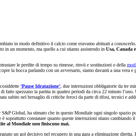
mbiato in modo definitivo il calcio come eravamo abituati a conoscerlo
tto in un momento, ma quello a cui stiamo assistendo in
Usa, Canada e
trastare le perdite di tempo su rimesse, rinvii e sostituzioni o della
modi
 copre la bocca parlando con un avversario, siamo davanti a una vera e
 cosiddette
‘Pause Idratazione’
, due interruzioni obbligatorie da tre mi
e di fatto spezzano la partita in quattro periodi da circa 22 minuto l’un
ta subito nel bersaglio di critiche feroci da parte di tifosi, tecnici e addet
er S&P Global, ha stimato che in questo Mondiale ogni singolo spazio pu
ante è soprattutto constatare quanto queste interruzioni stiano cambiando
tite al Mondiale non finiscono mai.
 segnato un gol decisivo nel recupero in una gara a eliminazione diretta. I