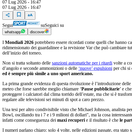
07 Lug 2026 - 16:47
07 Lug 2026 - 16:47
Segui
su
Seguici su
whatsapp
discover
I
Mondiali 2026
potrebbero essere ricordati come quelli che hanno ca
ridimensionato dei guardalinee e la revisione Var che può cambiare tu
dell’inizio del torneo.
Non si tratta soltanto delle
sanzioni automatiche per i ritardi
volte a con
d’angolo e seconde ammonizioni o delle
‘nuove’ espulsioni
per chi si
ed è sempre più simile a uno sport americano.
La prima grande evidenza di questa rivoluzione è l’introduzione delle
meteo che forse sarebbe meglio chiamare ‘
Pause pubblicitarie
’ e ch
proteggere i calciatori dal clima torrido dell’estate, ma che si è trasforma
regalare alle televisioni sei minuti di spot a caro prezzo.
Una tesi per altro condivisibile visto che Michael Johnson, analista p
Bowl, oscillando tra i 7 e i 9 milioni di dollari", ma la cosa interess
infatti come conseguenza dei
maxi recuperi
e il risultato è che
le par
I numeri parlano chiaro: solo 4 volte, nelle edizioni passate, era stato