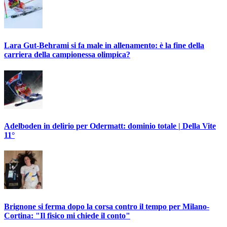
Lara Gut-Behrami si fa male in allenamento: è la fine della
carriera della campionessa olimpica?
Adelboden in delirio per Odermatt: dominio totale | Della Vite
11°
Brignone si ferma dopo la corsa contro il tempo per Milano-
Cortina: "Il fisico mi chiede il conto"