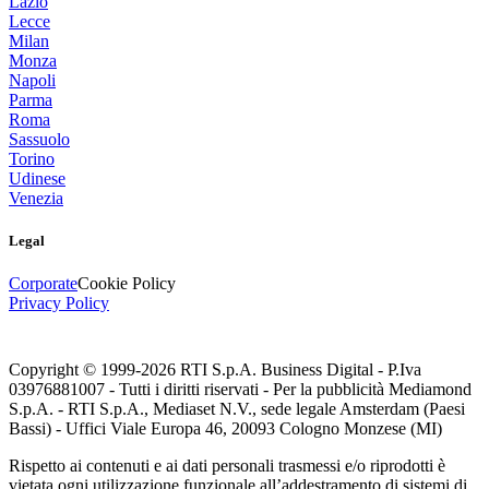
Lazio
Lecce
Milan
Monza
Napoli
Parma
Roma
Sassuolo
Torino
Udinese
Venezia
Legal
Corporate
Cookie Policy
Privacy Policy
Copyright © 1999-
2026
RTI S.p.A. Business Digital - P.Iva
03976881007 - Tutti i diritti riservati - Per la pubblicità Mediamond
S.p.A. - RTI S.p.A., Mediaset N.V., sede legale Amsterdam (Paesi
Bassi) - Uffici Viale Europa 46, 20093 Cologno Monzese (MI)
Rispetto ai contenuti e ai dati personali trasmessi e/o riprodotti è
vietata ogni utilizzazione funzionale all’addestramento di sistemi di