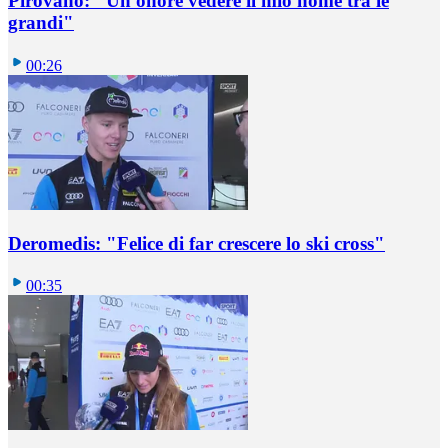
Pirovano: "Un onore vedere il mio nome tra le
grandi"
00:26
Deromedis: "Felice di far crescere lo ski cross"
00:35