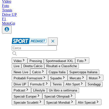
Video
Foto
Tennis
Drive UP
F1
MotoGp
Video
Pressing
Sportmediaset XXL
Foto
Live
Diretta Calcio
Risultati e Classifiche
News Live
Calcio
Coppa Italia
Supercoppa Italiana
Probabili Formazioni
Squadre
Mercato
Motori
Drive UP
Formula E
Tennis
Altri Sport
Sondaggi
Podcast
Lifestyle
Un libro a settimana
Speciali Europei
Speciali Olimpiadi
Speciale Scudetti
Speciali Mondiali
Altri Speciali