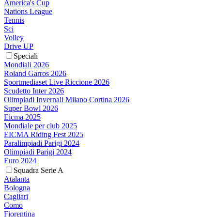
America's Cup
Nations League
Tennis
Sci
Volley
Drive UP
Speciali
Mondiali 2026
Roland Garros 2026
Sportmediaset Live Riccione 2026
Scudetto Inter 2026
Olimpiadi Invernali Milano Cortina 2026
Super Bowl 2026
Eicma 2025
Mondiale per club 2025
EICMA Riding Fest 2025
Paralimpiadi Parigi 2024
Olimpiadi Parigi 2024
Euro 2024
Squadra Serie A
Atalanta
Bologna
Cagliari
Como
Fiorentina