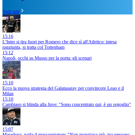
Vedi tutti
15:16
L'Inter si tira fuori per Romero che dice sì all'Atletico: intesa
raggiunta, si tratta col Tottenham
15:12
Napoli, occhi su Musso per la porta: gli scenari
15:10
Ecco la nuova strategia del Galatasaray per convincere Leao e il
Milan
15:10
Cambiaso si blinda alla Juve: "Sono concentrato qui, è un orgoglio"
15:07
Maradona, parla il massaggiatore: "Non mangiava più, ma nessuno