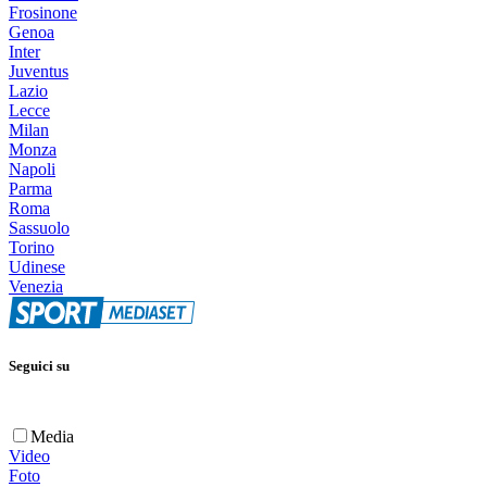
Frosinone
Genoa
Inter
Juventus
Lazio
Lecce
Milan
Monza
Napoli
Parma
Roma
Sassuolo
Torino
Udinese
Venezia
Seguici su
Media
Video
Foto