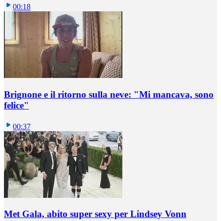
00:18
Brignone e il ritorno sulla neve: "Mi mancava, sono
felice"
00:37
Met Gala, abito super sexy per Lindsey Vonn