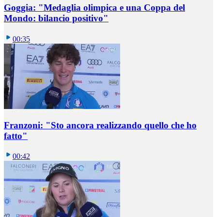
Goggia: "Medaglia olimpica e una Coppa del
Mondo: bilancio positivo"
00:35
Franzoni: "Sto ancora realizzando quello che ho
fatto"
00:42