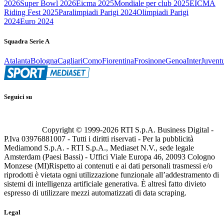
2026
Super Bowl 2026
Eicma 2025
Mondiale per club 2025
EICMA
Riding Fest 2025
Paralimpiadi Parigi 2024
Olimpiadi Parigi
2024
Euro 2024
Squadra Serie A
Atalanta
Bologna
Cagliari
Como
Fiorentina
Frosinone
Genoa
Inter
Juvent
Seguici su
Copyright © 1999-
2026
RTI S.p.A. Business Digital -
P.Iva 03976881007 - Tutti i diritti riservati - Per la pubblicità
Mediamond S.p.A. - RTI S.p.A., Mediaset N.V., sede legale
Amsterdam (Paesi Bassi) - Uffici Viale Europa 46, 20093 Cologno
Monzese (MI)
Rispetto ai contenuti e ai dati personali trasmessi e/o
riprodotti è vietata ogni utilizzazione funzionale all’addestramento di
sistemi di intelligenza artificiale generativa. È altresì fatto divieto
espresso di utilizzare mezzi automatizzati di data scraping.
Legal