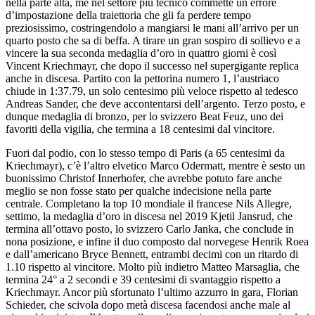
nella parte alta, me nel settore più tecnico commette un errore
d’impostazione della traiettoria che gli fa perdere tempo
preziosissimo, costringendolo a mangiarsi le mani all’arrivo per un
quarto posto che sa di beffa. A tirare un gran sospiro di sollievo e a
vincere la sua seconda medaglia d’oro in quattro giorni è così
Vincent Kriechmayr, che dopo il successo nel supergigante replica
anche in discesa. Partito con la pettorina numero 1, l’austriaco
chiude in 1:37.79, un solo centesimo più veloce rispetto al tedesco
Andreas Sander, che deve accontentarsi dell’argento. Terzo posto, e
dunque medaglia di bronzo, per lo svizzero Beat Feuz, uno dei
favoriti della vigilia, che termina a 18 centesimi dal vincitore.
Fuori dal podio, con lo stesso tempo di Paris (a 65 centesimi da
Kriechmayr), c’è l’altro elvetico Marco Odermatt, mentre è sesto un
buonissimo Christof Innerhofer, che avrebbe potuto fare anche
meglio se non fosse stato per qualche indecisione nella parte
centrale. Completano la top 10 mondiale il francese Nils Allegre,
settimo, la medaglia d’oro in discesa nel 2019 Kjetil Jansrud, che
termina all’ottavo posto, lo svizzero Carlo Janka, che conclude in
nona posizione, e infine il duo composto dal norvegese Henrik Roea
e dall’americano Bryce Bennett, entrambi decimi con un ritardo di
1.10 rispetto al vincitore. Molto più indietro Matteo Marsaglia, che
termina 24° a 2 secondi e 39 centesimi di svantaggio rispetto a
Kriechmayr. Ancor più sfortunato l’ultimo azzurro in gara, Florian
Schieder, che scivola dopo metà discesa facendosi anche male al