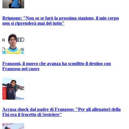
Brignone: "Non so se farò la prossima stagione, il mio corpo
non si riprenderà mai del tutto"
Franzoni, il nuovo che avanza ha sconfitto il destino con
Franzoso nel cuore
Accusa shock dal padre di Franzoso: "Per gli allenatori della
Fisi era il frocetto di Sestriere"