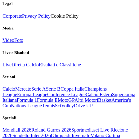
Legal
Corporate
Privacy Policy
Cookie Policy
Media
Video
Foto
Live e Risultati
Live
Diretta Calcio
Risultati e Classifiche
Sezioni
Calcio
Mercato
Serie A
Serie B
Coppa Italia
Champions
League
Europa League
Conference League
Calcio Estero
Supercoppa
Italiana
Formula 1
Formula E
MotoGP
Altri Motori
Basket
America's
Cup
Nations League
Tennis
Sci
Volley
Drive UP
Speciali
Mondiali 2026
Roland Garros 2026
Sportmediaset Live Riccione
2026
Scudetto Inter 2026
Olimpiadi Invernali Milano Cortina