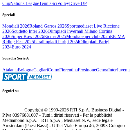
Cup
Nations League
Tennis
Sci
Volley
Drive UP
Speciali
Mondiali 2026
Roland Garros 2026
Sportmediaset Live Riccione
2026
Scudetto Inter 2026
Olimpiadi Invernali Milano Cortina
2026
Super Bowl 2026
Eicma 2025
Mondiale per club 2025
EICMA
Riding Fest 2025
Paralimpiadi Parigi 2024
Olimpiadi Parigi
2024
Euro 2024
Squadra Serie A
Atalanta
Bologna
Cagliari
Como
Fiorentina
Frosinone
Genoa
Inter
Juvent
Seguici su
Copyright © 1999-
2026
RTI S.p.A. Business Digital -
P.Iva 03976881007 - Tutti i diritti riservati - Per la pubblicità
Mediamond S.p.A. - RTI S.p.A., Mediaset N.V., sede legale
Amsterdam (Paesi Bassi) - Uffici Viale Europa 46, 20093 Cologno