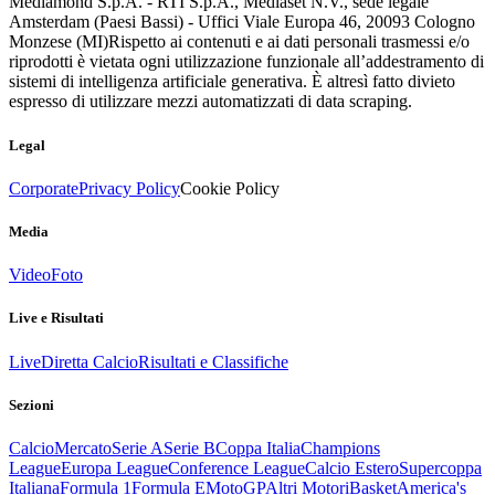
Mediamond S.p.A. - RTI S.p.A., Mediaset N.V., sede legale
Amsterdam (Paesi Bassi) - Uffici Viale Europa 46, 20093 Cologno
Monzese (MI)
Rispetto ai contenuti e ai dati personali trasmessi e/o
riprodotti è vietata ogni utilizzazione funzionale all’addestramento di
sistemi di intelligenza artificiale generativa. È altresì fatto divieto
espresso di utilizzare mezzi automatizzati di data scraping.
Legal
Corporate
Privacy Policy
Cookie Policy
Media
Video
Foto
Live e Risultati
Live
Diretta Calcio
Risultati e Classifiche
Sezioni
Calcio
Mercato
Serie A
Serie B
Coppa Italia
Champions
League
Europa League
Conference League
Calcio Estero
Supercoppa
Italiana
Formula 1
Formula E
MotoGP
Altri Motori
Basket
America's