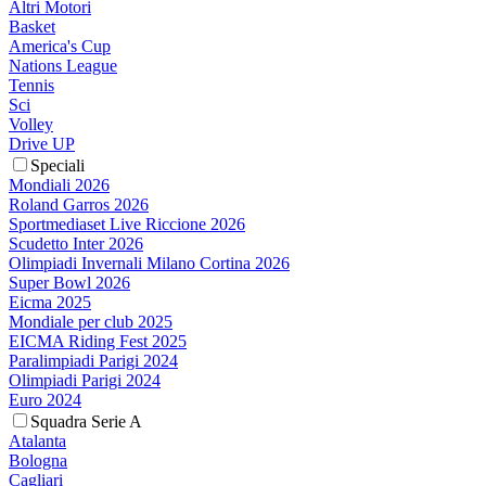
Altri Motori
Basket
America's Cup
Nations League
Tennis
Sci
Volley
Drive UP
Speciali
Mondiali 2026
Roland Garros 2026
Sportmediaset Live Riccione 2026
Scudetto Inter 2026
Olimpiadi Invernali Milano Cortina 2026
Super Bowl 2026
Eicma 2025
Mondiale per club 2025
EICMA Riding Fest 2025
Paralimpiadi Parigi 2024
Olimpiadi Parigi 2024
Euro 2024
Squadra Serie A
Atalanta
Bologna
Cagliari