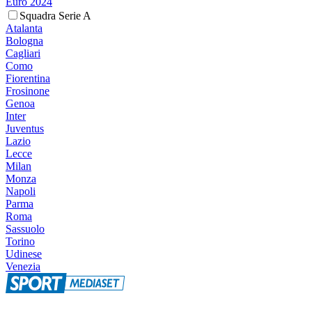
Euro 2024
Squadra Serie A
Atalanta
Bologna
Cagliari
Como
Fiorentina
Frosinone
Genoa
Inter
Juventus
Lazio
Lecce
Milan
Monza
Napoli
Parma
Roma
Sassuolo
Torino
Udinese
Venezia