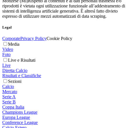
Monzese (MI)
Rispetto ai contenuti e ai dati personali trasmessi e/o
riprodotti è vietata ogni utilizzazione funzionale all’addestramento di
sistemi di intelligenza artificiale generativa. È altresì fatto divieto
espresso di utilizzare mezzi automatizzati di data scraping.
Legal
Corporate
Privacy Policy
Cookie Policy
Media
Video
Foto
Live e Risultati
Live
Diretta Calcio
Risultati e Classifiche
Sezioni
Calcio
Mercato
Serie A
Serie B
Coppa Italia
Champions League
Europa League
Conference League
Calcio Estero