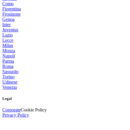
Como
Fiorentina
Frosinone
Genoa
Inter
Juventus
Lazio
Lecce
Milan
Monza
Napoli
Parma
Roma
Sassuolo
Torino
Udinese
Venezia
Legal
Corporate
Cookie Policy
Privacy Policy