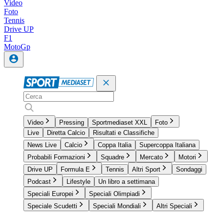
Video
Foto
Tennis
Drive UP
F1
MotoGp
Video
Pressing
Sportmediaset XXL
Foto
Live
Diretta Calcio
Risultati e Classifiche
News Live
Calcio
Coppa Italia
Supercoppa Italiana
Probabili Formazioni
Squadre
Mercato
Motori
Drive UP
Formula E
Tennis
Altri Sport
Sondaggi
Podcast
Lifestyle
Un libro a settimana
Speciali Europei
Speciali Olimpiadi
Speciale Scudetti
Speciali Mondiali
Altri Speciali