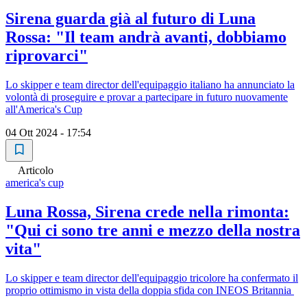
Sirena guarda già al futuro di Luna
Rossa: "Il team andrà avanti, dobbiamo
riprovarci"
Lo skipper e team director dell'equipaggio italiano ha annunciato la
volontà di proseguire e provar a partecipare in futuro nuovamente
all'America's Cup
04 Ott 2024 - 17:54
Articolo
america's cup
Luna Rossa, Sirena crede nella rimonta:
"Qui ci sono tre anni e mezzo della nostra
vita"
Lo skipper e team director dell'equipaggio tricolore ha confermato il
proprio ottimismo in vista della doppia sfida con INEOS Britannia