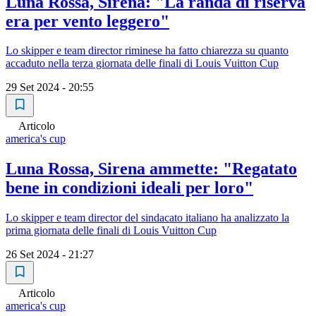
Luna Rossa, Sirena: "La randa di riserva
era per vento leggero"
Lo skipper e team director riminese ha fatto chiarezza su quanto
accaduto nella terza giornata delle finali di Louis Vuitton Cup
29 Set 2024 - 20:55
Articolo
america's cup
Luna Rossa, Sirena ammette: "Regatato
bene in condizioni ideali per loro"
Lo skipper e team director del sindacato italiano ha analizzato la
prima giornata delle finali di Louis Vuitton Cup
26 Set 2024 - 21:27
Articolo
america's cup