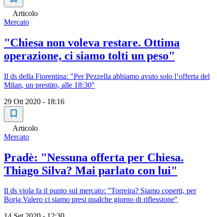
Articolo
Mercato
"Chiesa non voleva restare. Ottima
operazione, ci siamo tolti un peso"
Il ds della Fiorentina: "Per Pezzella abbiamo avuto solo l’offerta del
Milan, un prestito, alle 18:30"
29 Ott 2020 - 18:16
Articolo
Mercato
Pradè: "Nessuna offerta per Chiesa.
Thiago Silva? Mai parlato con lui"
Il ds viola fa il punto sul mercato: "Torreira? Siamo coperti, per
Borja Valero ci siamo presi qualche giorno di riflessione"
14 Set 2020 - 12:30