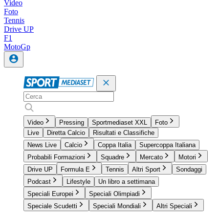
Video
Foto
Tennis
Drive UP
F1
MotoGp
Video
Pressing
Sportmediaset XXL
Foto
Live
Diretta Calcio
Risultati e Classifiche
News Live
Calcio
Coppa Italia
Supercoppa Italiana
Probabili Formazioni
Squadre
Mercato
Motori
Drive UP
Formula E
Tennis
Altri Sport
Sondaggi
Podcast
Lifestyle
Un libro a settimana
Speciali Europei
Speciali Olimpiadi
Speciale Scudetti
Speciali Mondiali
Altri Speciali