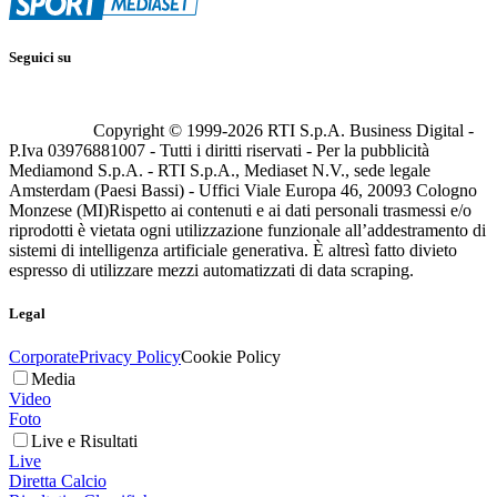
Seguici su
Copyright © 1999-
2026
RTI S.p.A. Business Digital -
P.Iva 03976881007 - Tutti i diritti riservati - Per la pubblicità
Mediamond S.p.A. - RTI S.p.A., Mediaset N.V., sede legale
Amsterdam (Paesi Bassi) - Uffici Viale Europa 46, 20093 Cologno
Monzese (MI)
Rispetto ai contenuti e ai dati personali trasmessi e/o
riprodotti è vietata ogni utilizzazione funzionale all’addestramento di
sistemi di intelligenza artificiale generativa. È altresì fatto divieto
espresso di utilizzare mezzi automatizzati di data scraping.
Legal
Corporate
Privacy Policy
Cookie Policy
Media
Video
Foto
Live e Risultati
Live
Diretta Calcio