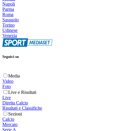
Napoli
Parma
Roma
Sassuolo
Torino
Udinese
Venezia
Seguici su
Media
Video
Foto
Live e Risultati
Live
Diretta Calcio
Risultati e Classifiche
Sezioni
Calcio
Mercato
Serie A