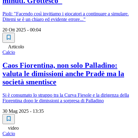
minuti. Grottesco"
Pioli: "Facendo così invitiamo i giocatori a continuare a simulare.
Ditemi se è un chiaro ed evidente errore..."
20 Ott 2025 - 00:04
Articolo
Calcio
Caos Fiorentina, non solo Palladino:
valuta le dimissioni anche Pradè ma la
società smentisce
Si è consumato lo strappo tra la Curva Fiesole e la dirigenza della
Fiorentina dopo le dimissioni a sorpresa di Palladino
30 Mag 2025 - 13:35
video
Calcio