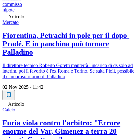
commisso
nipote
Articolo
Mercato
Fiorentina, Petrachi in pole per il dopo-
Pradé. E in panchina può tornare
Palladino
Il direttore tecnico Roberto Goretti manterrà l'incarico di ds solo ad
interim, poi il favorito è l'ex Roma e Torino. Se salta Pioli, possibile
il clamoroso ritorno di Palladino
02 Nov 2025 - 11:42
Articolo
Calcio
Furia viola contro l'arbitro: "Errore
enorme del Var, Gimenez a terra 20