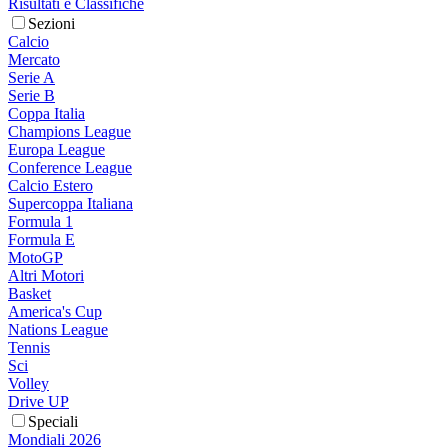
Risultati e Classifiche
Sezioni
Calcio
Mercato
Serie A
Serie B
Coppa Italia
Champions League
Europa League
Conference League
Calcio Estero
Supercoppa Italiana
Formula 1
Formula E
MotoGP
Altri Motori
Basket
America's Cup
Nations League
Tennis
Sci
Volley
Drive UP
Speciali
Mondiali 2026