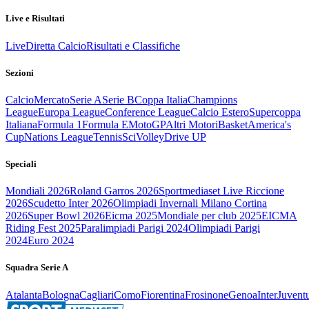
Live e Risultati
Live
Diretta Calcio
Risultati e Classifiche
Sezioni
Calcio
Mercato
Serie A
Serie B
Coppa Italia
Champions
League
Europa League
Conference League
Calcio Estero
Supercoppa
Italiana
Formula 1
Formula E
MotoGP
Altri Motori
Basket
America's
Cup
Nations League
Tennis
Sci
Volley
Drive UP
Speciali
Mondiali 2026
Roland Garros 2026
Sportmediaset Live Riccione
2026
Scudetto Inter 2026
Olimpiadi Invernali Milano Cortina
2026
Super Bowl 2026
Eicma 2025
Mondiale per club 2025
EICMA
Riding Fest 2025
Paralimpiadi Parigi 2024
Olimpiadi Parigi
2024
Euro 2024
Squadra Serie A
Atalanta
Bologna
Cagliari
Como
Fiorentina
Frosinone
Genoa
Inter
Juvent