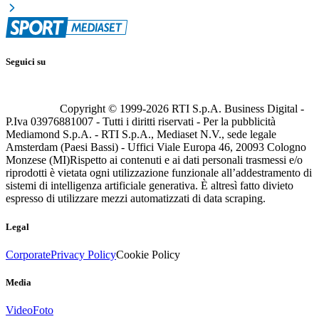
Seguici su
Copyright © 1999-
2026
RTI S.p.A. Business Digital -
P.Iva 03976881007 - Tutti i diritti riservati - Per la pubblicità
Mediamond S.p.A. - RTI S.p.A., Mediaset N.V., sede legale
Amsterdam (Paesi Bassi) - Uffici Viale Europa 46, 20093 Cologno
Monzese (MI)
Rispetto ai contenuti e ai dati personali trasmessi e/o
riprodotti è vietata ogni utilizzazione funzionale all’addestramento di
sistemi di intelligenza artificiale generativa. È altresì fatto divieto
espresso di utilizzare mezzi automatizzati di data scraping.
Legal
Corporate
Privacy Policy
Cookie Policy
Media
Video
Foto