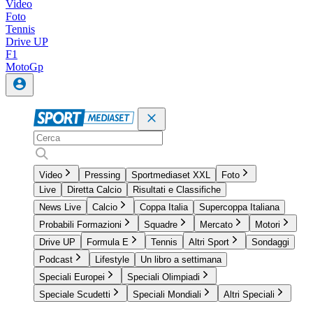
Video
Foto
Tennis
Drive UP
F1
MotoGp
Video
Pressing
Sportmediaset XXL
Foto
Live
Diretta Calcio
Risultati e Classifiche
News Live
Calcio
Coppa Italia
Supercoppa Italiana
Probabili Formazioni
Squadre
Mercato
Motori
Drive UP
Formula E
Tennis
Altri Sport
Sondaggi
Podcast
Lifestyle
Un libro a settimana
Speciali Europei
Speciali Olimpiadi
Speciale Scudetti
Speciali Mondiali
Altri Speciali