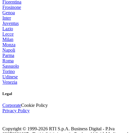
Fiorentina
Frosinone
Genoa
Inter
Juventus
Lazio
Lecce
Milan
Monza
Napoli
Parma
Roma
Sassuolo
Torino
Udinese
Venezia
Legal
Corporate
Cookie Policy
Privacy Policy
Copyright © 1999-
2026
RTI S.p.A. Business Digital - P.Iva