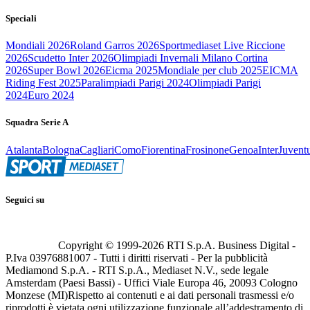
Speciali
Mondiali 2026
Roland Garros 2026
Sportmediaset Live Riccione
2026
Scudetto Inter 2026
Olimpiadi Invernali Milano Cortina
2026
Super Bowl 2026
Eicma 2025
Mondiale per club 2025
EICMA
Riding Fest 2025
Paralimpiadi Parigi 2024
Olimpiadi Parigi
2024
Euro 2024
Squadra Serie A
Atalanta
Bologna
Cagliari
Como
Fiorentina
Frosinone
Genoa
Inter
Juvent
Seguici su
Copyright © 1999-
2026
RTI S.p.A. Business Digital -
P.Iva 03976881007 - Tutti i diritti riservati - Per la pubblicità
Mediamond S.p.A. - RTI S.p.A., Mediaset N.V., sede legale
Amsterdam (Paesi Bassi) - Uffici Viale Europa 46, 20093 Cologno
Monzese (MI)
Rispetto ai contenuti e ai dati personali trasmessi e/o
riprodotti è vietata ogni utilizzazione funzionale all’addestramento di