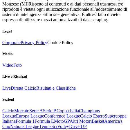
Monzese (MI)
Rispetto ai contenuti e ai dati personali trasmessi e/o
riprodotti è vietata ogni utilizzazione funzionale all’addestramento di
sistemi di intelligenza artificiale generativa. È altresì fatto divieto
espresso di utilizzare mezzi automatizzati di data scraping.
Legal
Corporate
Privacy Policy
Cookie Policy
Media
Video
Foto
Live e Risultati
Live
Diretta Calcio
Risultati e Classifiche
Sezioni
Calcio
Mercato
Serie A
Serie B
Coppa Italia
Champions
League
Europa League
Conference League
Calcio Estero
Supercoppa
Italiana
Formula 1
Formula E
MotoGP
Altri Motori
Basket
America's
Cup
Nations League
Tennis
Sci
Volley
Drive UP