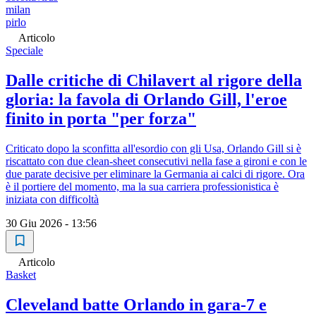
milan
pirlo
Articolo
Speciale
Dalle critiche di Chilavert al rigore della
gloria: la favola di Orlando Gill, l'eroe
finito in porta "per forza"
Criticato dopo la sconfitta all'esordio con gli Usa, Orlando Gill si è
riscattato con due clean-sheet consecutivi nella fase a gironi e con le
due parate decisive per eliminare la Germania ai calci di rigore. Ora
è il portiere del momento, ma la sua carriera professionistica è
iniziata con difficoltà
30 Giu 2026 - 13:56
Articolo
Basket
Cleveland batte Orlando in gara-7 e