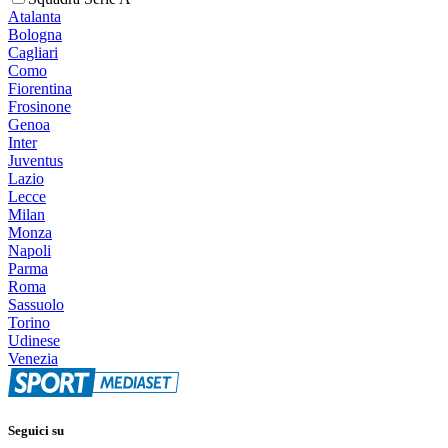
Atalanta
Bologna
Cagliari
Como
Fiorentina
Frosinone
Genoa
Inter
Juventus
Lazio
Lecce
Milan
Monza
Napoli
Parma
Roma
Sassuolo
Torino
Udinese
Venezia
Seguici su