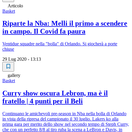
Articolo
Basket
Riparte la Nba: Melli il primo a scendere
in campo. Il Covid fa paura
Ventidue squadre nella "bolla" di Orlando. Si giocherà a porte
chiuse
29 Lug 2020 - 13:13
gallery
Basket
Curry show oscura Lebron, ma è il
fratello | 4 punti per il Beli
Continuano le amichevoli pre-season in Nba nella bolla di Orlando
in vista della ripresa del campionato il 30 luglio. Lakers ko alla
prima gara per merito dello show nel secondo tempo di Steph Curry,
che con un perfetto 8/8 al tiro ruba la scena a LeBron e Davis, in