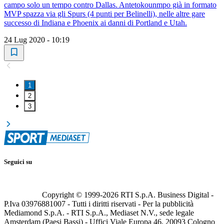
campo solo un tempo contro Dallas. Antetokounmpo già in formato
MVP spazza via gli Spurs (4 punti per Belinelli), nelle altre gare
successo di Indiana e Phoenix ai danni di Portland e Utah.
24 Lug 2020 - 10:19
1
2
3
Seguici su
Copyright © 1999-
2026
RTI S.p.A. Business Digital -
P.Iva 03976881007 - Tutti i diritti riservati - Per la pubblicità
Mediamond S.p.A. - RTI S.p.A., Mediaset N.V., sede legale
Amsterdam (Paesi Bassi) - Uffici Viale Europa 46, 20093 Cologno