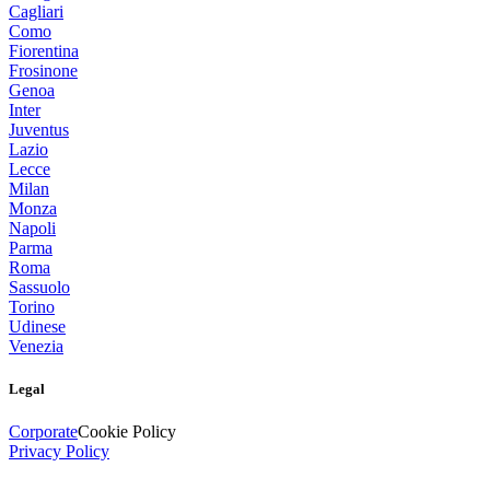
Cagliari
Como
Fiorentina
Frosinone
Genoa
Inter
Juventus
Lazio
Lecce
Milan
Monza
Napoli
Parma
Roma
Sassuolo
Torino
Udinese
Venezia
Legal
Corporate
Cookie Policy
Privacy Policy