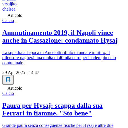
vrsaljko
chelsea
Articolo
Calcio
Ammutinamento 2019, il Napoli vince
anche in Cassazione: condannato Hysaj
La squadra all'epoca di Ancelotti rifiutò di andare in ritiro, il
difensore pagherà una multa di 40mila euro per inadempimento
contrattuale
29 Apr 2025 - 14:47
Articolo
Calcio
Paura per Hysaj: scappa dalla sua
Ferrari in fiamme. "Sto bene"
Grande paura senza conseguenze fisiche per Hysaj e altre due