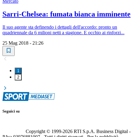
Mercato
Sarri-Chelsea: fumata bianca imminente
Il suo agente sta definendo i dettagli dell'accordo: pronto un
quadriennale da 6 milioni netti a stagione. E occhio ai rinforzi...
25 Mag 2018 - 21:26
1
2
Seguici su
Copyright © 1999-
2026
RTI S.p.A. Business Digital -
P.Iva 03976881007 - Tutti i diritti riservati - Per la pubblicità