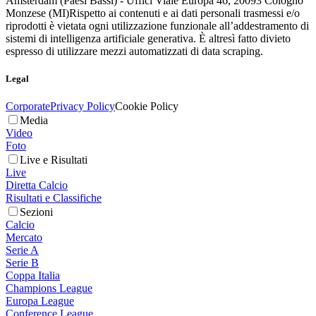
Amsterdam (Paesi Bassi) - Uffici Viale Europa 46, 20093 Cologno
Monzese (MI)
Rispetto ai contenuti e ai dati personali trasmessi e/o
riprodotti è vietata ogni utilizzazione funzionale all’addestramento di
sistemi di intelligenza artificiale generativa. È altresì fatto divieto
espresso di utilizzare mezzi automatizzati di data scraping.
Legal
Corporate
Privacy Policy
Cookie Policy
Media
Video
Foto
Live e Risultati
Live
Diretta Calcio
Risultati e Classifiche
Sezioni
Calcio
Mercato
Serie A
Serie B
Coppa Italia
Champions League
Europa League
Conference League