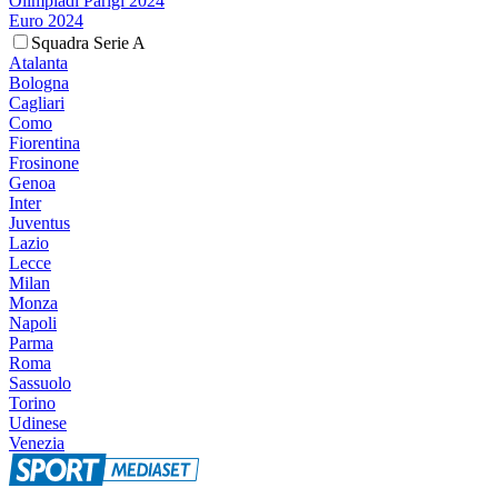
Olimpiadi Parigi 2024
Euro 2024
Squadra Serie A
Atalanta
Bologna
Cagliari
Como
Fiorentina
Frosinone
Genoa
Inter
Juventus
Lazio
Lecce
Milan
Monza
Napoli
Parma
Roma
Sassuolo
Torino
Udinese
Venezia