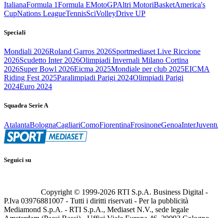
Italiana
Formula 1
Formula E
MotoGP
Altri Motori
Basket
America's
Cup
Nations League
Tennis
Sci
Volley
Drive UP
Speciali
Mondiali 2026
Roland Garros 2026
Sportmediaset Live Riccione
2026
Scudetto Inter 2026
Olimpiadi Invernali Milano Cortina
2026
Super Bowl 2026
Eicma 2025
Mondiale per club 2025
EICMA
Riding Fest 2025
Paralimpiadi Parigi 2024
Olimpiadi Parigi
2024
Euro 2024
Squadra Serie A
Atalanta
Bologna
Cagliari
Como
Fiorentina
Frosinone
Genoa
Inter
Juvent
Seguici su
Copyright © 1999-
2026
RTI S.p.A. Business Digital -
P.Iva 03976881007 - Tutti i diritti riservati - Per la pubblicità
Mediamond S.p.A. - RTI S.p.A., Mediaset N.V., sede legale