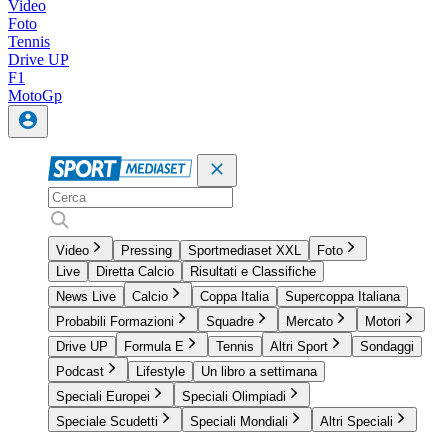
Video
Foto
Tennis
Drive UP
F1
MotoGp
Video
Pressing
Sportmediaset XXL
Foto
Live
Diretta Calcio
Risultati e Classifiche
News Live
Calcio
Coppa Italia
Supercoppa Italiana
Probabili Formazioni
Squadre
Mercato
Motori
Drive UP
Formula E
Tennis
Altri Sport
Sondaggi
Podcast
Lifestyle
Un libro a settimana
Speciali Europei
Speciali Olimpiadi
Speciale Scudetti
Speciali Mondiali
Altri Speciali