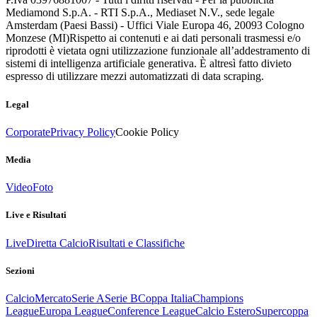
Mediamond S.p.A. - RTI S.p.A., Mediaset N.V., sede legale
Amsterdam (Paesi Bassi) - Uffici Viale Europa 46, 20093 Cologno
Monzese (MI)
Rispetto ai contenuti e ai dati personali trasmessi e/o
riprodotti è vietata ogni utilizzazione funzionale all’addestramento di
sistemi di intelligenza artificiale generativa. È altresì fatto divieto
espresso di utilizzare mezzi automatizzati di data scraping.
Legal
Corporate
Privacy Policy
Cookie Policy
Media
Video
Foto
Live e Risultati
Live
Diretta Calcio
Risultati e Classifiche
Sezioni
Calcio
Mercato
Serie A
Serie B
Coppa Italia
Champions
League
Europa League
Conference League
Calcio Estero
Supercoppa