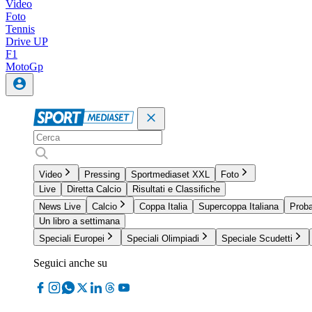
Video
Foto
Tennis
Drive UP
F1
MotoGp
Video
Pressing
Sportmediaset XXL
Foto
Live
Diretta Calcio
Risultati e Classifiche
News Live
Calcio
Coppa Italia
Supercoppa Italiana
Proba
Un libro a settimana
Speciali Europei
Speciali Olimpiadi
Speciale Scudetti
Seguici anche su