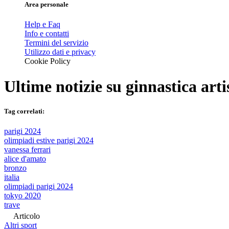
Area personale
Help e Faq
Info e contatti
Termini del servizio
Utilizzo dati e privacy
Cookie Policy
Ultime notizie su
ginnastica arti
Tag correlati:
parigi 2024
olimpiadi estive parigi 2024
vanessa ferrari
alice d'amato
bronzo
italia
olimpiadi parigi 2024
tokyo 2020
trave
Articolo
Altri sport