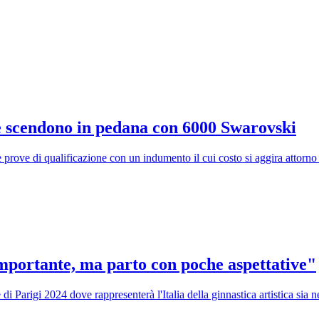
 scendono in pedana con 6000 Swarovski
e prove di qualificazione con un indumento il cui costo si aggira attorno
portante, ma parto con poche aspettative"
di Parigi 2024 dove rappresenterà l'Italia della ginnastica artistica sia 