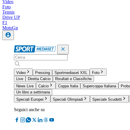
Video
Foto
Tennis
Drive UP
F1
MotoGp
Video
Pressing
Sportmediaset XXL
Foto
Live
Diretta Calcio
Risultati e Classifiche
News Live
Calcio
Coppa Italia
Supercoppa Italiana
Proba
Un libro a settimana
Speciali Europei
Speciali Olimpiadi
Speciale Scudetti
Seguici anche su