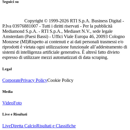
Seguici su
Copyright © 1999-
2026
RTI S.p.A. Business Digital -
P.Iva 03976881007 - Tutti i diritti riservati - Per la pubblicità
Mediamond S.p.A. - RTI S.p.A., Mediaset N.V., sede legale
Amsterdam (Paesi Bassi) - Uffici Viale Europa 46, 20093 Cologno
Monzese (MI)
Rispetto ai contenuti e ai dati personali trasmessi e/o
riprodotti è vietata ogni utilizzazione funzionale all’addestramento di
sistemi di intelligenza artificiale generativa. È altresì fatto divieto
espresso di utilizzare mezzi automatizzati di data scraping.
Legal
Corporate
Privacy Policy
Cookie Policy
Media
Video
Foto
Live e Risultati
Live
Diretta Calcio
Risultati e Classifiche