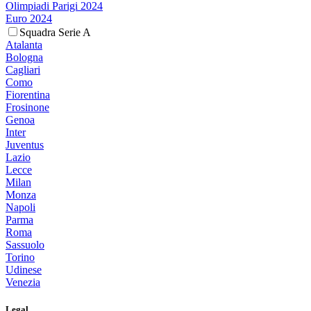
Olimpiadi Parigi 2024
Euro 2024
Squadra Serie A
Atalanta
Bologna
Cagliari
Como
Fiorentina
Frosinone
Genoa
Inter
Juventus
Lazio
Lecce
Milan
Monza
Napoli
Parma
Roma
Sassuolo
Torino
Udinese
Venezia
Legal