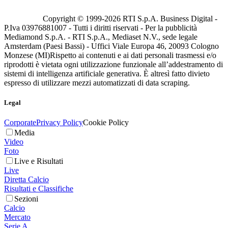
Copyright © 1999-
2026
RTI S.p.A. Business Digital -
P.Iva 03976881007 - Tutti i diritti riservati - Per la pubblicità
Mediamond S.p.A. - RTI S.p.A., Mediaset N.V., sede legale
Amsterdam (Paesi Bassi) - Uffici Viale Europa 46, 20093 Cologno
Monzese (MI)
Rispetto ai contenuti e ai dati personali trasmessi e/o
riprodotti è vietata ogni utilizzazione funzionale all’addestramento di
sistemi di intelligenza artificiale generativa. È altresì fatto divieto
espresso di utilizzare mezzi automatizzati di data scraping.
Legal
Corporate
Privacy Policy
Cookie Policy
Media
Video
Foto
Live e Risultati
Live
Diretta Calcio
Risultati e Classifiche
Sezioni
Calcio
Mercato
Serie A