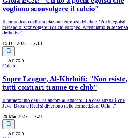
Gioia ECA: "Un no a pochi egoisti che
vogliono sconvolgere il calcio"
Il comunicato dell'associazione europea dei club: "Pochi egoisti
cercano di sconvolgere il calcio europeo. Attendiamo la sentenza
definitiva"
15 Dic 2022 - 12:13
Articolo
Calcio
Super League, Al-Khelaifi: "Non esiste,
tutti contrari tranne tre club"
Il numero uno dell'Eca ancora all'attacco: "La cosa strana è che
Juve, Barça e Real si divertono nelle competizioni Uefa..."
29 Mar 2022 - 17:21
Articolo