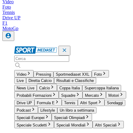
Video
Foto
Tennis
Drive UP
F1
MotoGp
Video
Pressing
Sportmediaset XXL
Foto
Live
Diretta Calcio
Risultati e Classifiche
News Live
Calcio
Coppa Italia
Supercoppa Italiana
Probabili Formazioni
Squadre
Mercato
Motori
Drive UP
Formula E
Tennis
Altri Sport
Sondaggi
Podcast
Lifestyle
Un libro a settimana
Speciali Europei
Speciali Olimpiadi
Speciale Scudetti
Speciali Mondiali
Altri Speciali