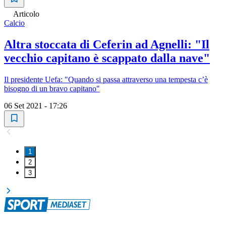
Articolo
Calcio
Altra stoccata di Ceferin ad Agnelli: "Il
vecchio capitano è scappato dalla nave"
Il presidente Uefa: "Quando si passa attraverso una tempesta c’è
bisogno di un bravo capitano"
06 Set 2021 - 17:26
1
2
3