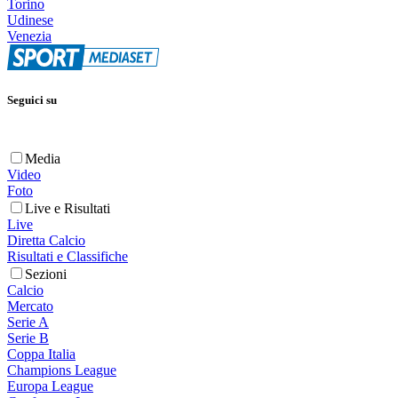
Torino
Udinese
Venezia
Seguici su
Media
Video
Foto
Live e Risultati
Live
Diretta Calcio
Risultati e Classifiche
Sezioni
Calcio
Mercato
Serie A
Serie B
Coppa Italia
Champions League
Europa League