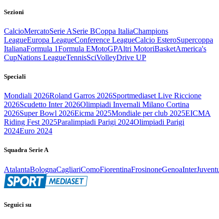
Sezioni
Calcio
Mercato
Serie A
Serie B
Coppa Italia
Champions
League
Europa League
Conference League
Calcio Estero
Supercoppa
Italiana
Formula 1
Formula E
MotoGP
Altri Motori
Basket
America's
Cup
Nations League
Tennis
Sci
Volley
Drive UP
Speciali
Mondiali 2026
Roland Garros 2026
Sportmediaset Live Riccione
2026
Scudetto Inter 2026
Olimpiadi Invernali Milano Cortina
2026
Super Bowl 2026
Eicma 2025
Mondiale per club 2025
EICMA
Riding Fest 2025
Paralimpiadi Parigi 2024
Olimpiadi Parigi
2024
Euro 2024
Squadra Serie A
Atalanta
Bologna
Cagliari
Como
Fiorentina
Frosinone
Genoa
Inter
Juvent
Seguici su