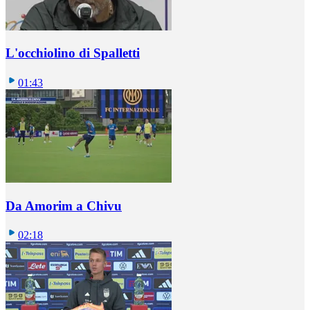
L'occhiolino di Spalletti
01:43
Da Amorim a Chivu
02:18