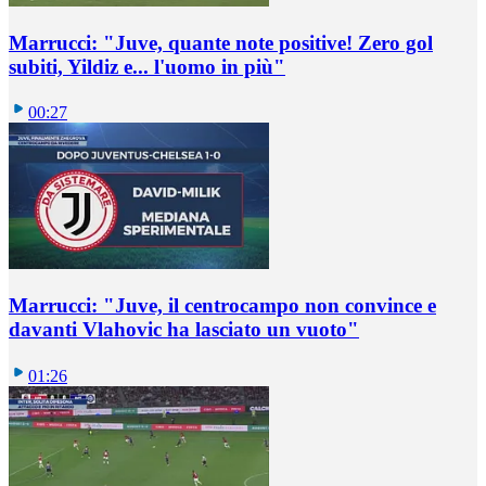
Marrucci: "Juve, quante note positive! Zero gol
subiti, Yildiz e... l'uomo in più"
00:27
Marrucci: "Juve, il centrocampo non convince e
davanti Vlahovic ha lasciato un vuoto"
01:26