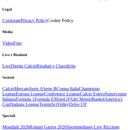
Legal
Corporate
Privacy Policy
Cookie Policy
Media
Video
Foto
Live e Risultati
Live
Diretta Calcio
Risultati e Classifiche
Sezioni
Calcio
Mercato
Serie A
Serie B
Coppa Italia
Champions
League
Europa League
Conference League
Calcio Estero
Supercoppa
Italiana
Formula 1
Formula E
MotoGP
Altri Motori
Basket
America's
Cup
Nations League
Tennis
Sci
Volley
Drive UP
Speciali
Mondiali 2026
Roland Garros 2026
Sportmediaset Live Riccione