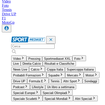
Video
Foto
Tennis
Drive UP
F1
MotoGp
Video
Pressing
Sportmediaset XXL
Foto
Live
Diretta Calcio
Risultati e Classifiche
News Live
Calcio
Coppa Italia
Supercoppa Italiana
Probabili Formazioni
Squadre
Mercato
Motori
Drive UP
Formula E
Tennis
Altri Sport
Sondaggi
Podcast
Lifestyle
Un libro a settimana
Speciali Europei
Speciali Olimpiadi
Speciale Scudetti
Speciali Mondiali
Altri Speciali