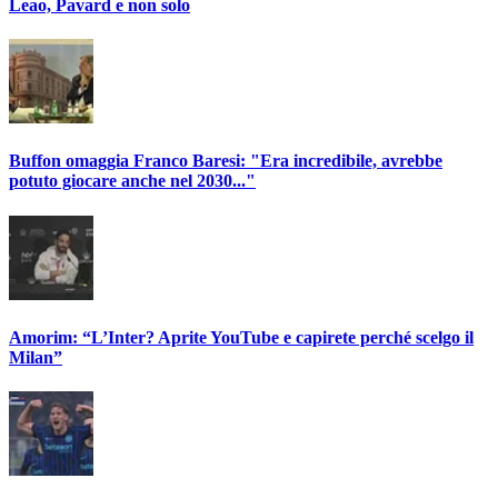
Leao, Pavard e non solo
Buffon omaggia Franco Baresi: "Era incredibile, avrebbe
potuto giocare anche nel 2030..."
Amorim: “L’Inter? Aprite YouTube e capirete perché scelgo il
Milan”