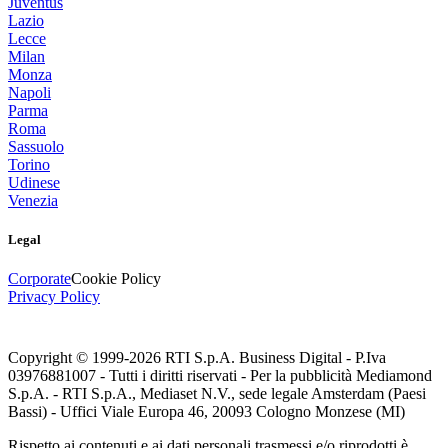
Juventus
Lazio
Lecce
Milan
Monza
Napoli
Parma
Roma
Sassuolo
Torino
Udinese
Venezia
Legal
Corporate
Cookie Policy
Privacy Policy
Copyright © 1999-
2026
RTI S.p.A. Business Digital - P.Iva
03976881007 - Tutti i diritti riservati - Per la pubblicità Mediamond
S.p.A. - RTI S.p.A., Mediaset N.V., sede legale Amsterdam (Paesi
Bassi) - Uffici Viale Europa 46, 20093 Cologno Monzese (MI)
Rispetto ai contenuti e ai dati personali trasmessi e/o riprodotti è