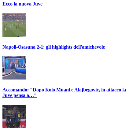
Ecco la nuova Juve
Napoli-Osasuna 2-1: gli highlights dell'amichevole
Accomando: "Dopo Kolo Muani e Alajbegovic, in attacco la
Juve pensa a…"