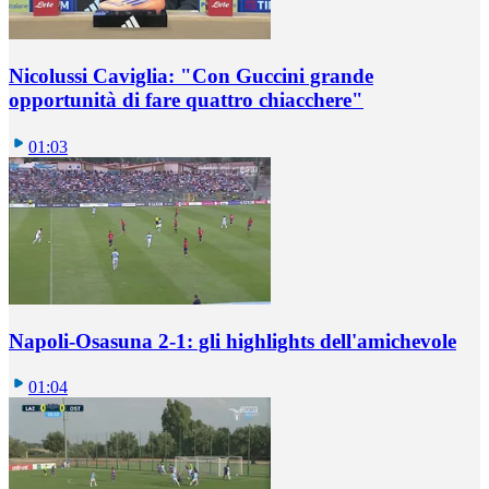
Nicolussi Caviglia: "Con Guccini grande
opportunità di fare quattro chiacchere"
01:03
Napoli-Osasuna 2-1: gli highlights dell'amichevole
01:04