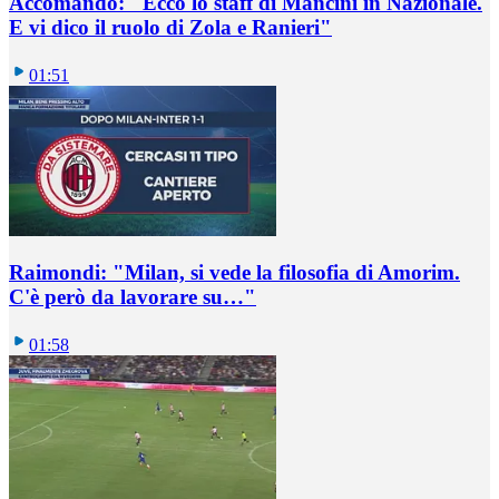
Accomando: "Ecco lo staff di Mancini in Nazionale.
E vi dico il ruolo di Zola e Ranieri"
01:51
Raimondi: "Milan, si vede la filosofia di Amorim.
C'è però da lavorare su…"
01:58