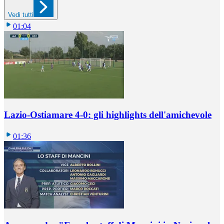
Vedi tutti
01:04
Lazio-Ostiamare 4-0: gli highlights dell'amichevole
01:36