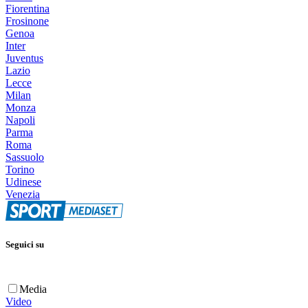
Fiorentina
Frosinone
Genoa
Inter
Juventus
Lazio
Lecce
Milan
Monza
Napoli
Parma
Roma
Sassuolo
Torino
Udinese
Venezia
Seguici su
Media
Video