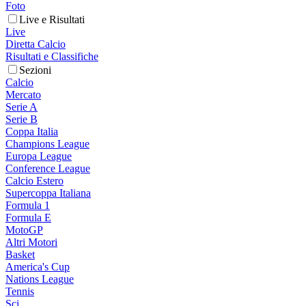
Foto
Live e Risultati
Live
Diretta Calcio
Risultati e Classifiche
Sezioni
Calcio
Mercato
Serie A
Serie B
Coppa Italia
Champions League
Europa League
Conference League
Calcio Estero
Supercoppa Italiana
Formula 1
Formula E
MotoGP
Altri Motori
Basket
America's Cup
Nations League
Tennis
Sci