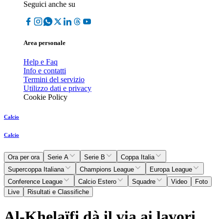
Seguici anche su
Area personale
Help e Faq
Info e contatti
Termini del servizio
Utilizzo dati e privacy
Cookie Policy
Calcio
Calcio
Ora per ora
Serie A
Serie B
Coppa Italia
Supercoppa Italiana
Champions League
Europa League
Conference League
Calcio Estero
Squadre
Video
Foto
Live
Risultati e Classifiche
Al-Khelaïfi dà il via ai lavori