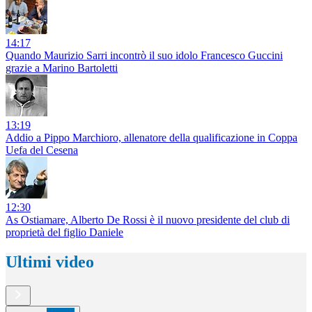
14:17
Quando Maurizio Sarri incontrò il suo idolo Francesco Guccini
grazie a Marino Bartoletti
13:19
Addio a Pippo Marchioro, allenatore della qualificazione in Coppa
Uefa del Cesena
12:30
As Ostiamare, Alberto De Rossi è il nuovo presidente del club di
proprietà del figlio Daniele
Ultimi video