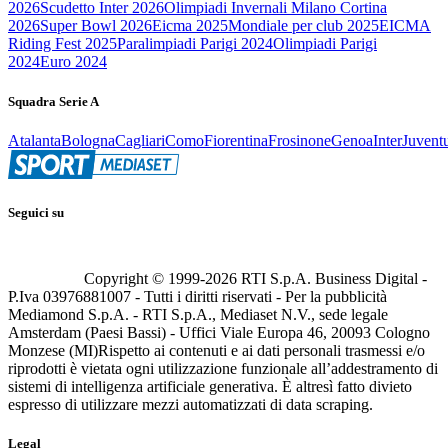
2026
Scudetto Inter 2026
Olimpiadi Invernali Milano Cortina
2026
Super Bowl 2026
Eicma 2025
Mondiale per club 2025
EICMA
Riding Fest 2025
Paralimpiadi Parigi 2024
Olimpiadi Parigi
2024
Euro 2024
Squadra Serie A
Atalanta
Bologna
Cagliari
Como
Fiorentina
Frosinone
Genoa
Inter
Juvent
Seguici su
Copyright © 1999-
2026
RTI S.p.A. Business Digital -
P.Iva 03976881007 - Tutti i diritti riservati - Per la pubblicità
Mediamond S.p.A. - RTI S.p.A., Mediaset N.V., sede legale
Amsterdam (Paesi Bassi) - Uffici Viale Europa 46, 20093 Cologno
Monzese (MI)
Rispetto ai contenuti e ai dati personali trasmessi e/o
riprodotti è vietata ogni utilizzazione funzionale all’addestramento di
sistemi di intelligenza artificiale generativa. È altresì fatto divieto
espresso di utilizzare mezzi automatizzati di data scraping.
Legal