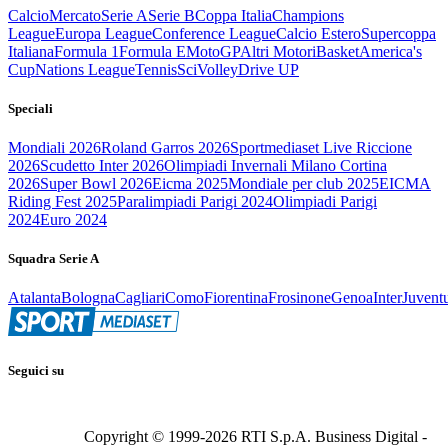
Calcio
Mercato
Serie A
Serie B
Coppa Italia
Champions
League
Europa League
Conference League
Calcio Estero
Supercoppa
Italiana
Formula 1
Formula E
MotoGP
Altri Motori
Basket
America's
Cup
Nations League
Tennis
Sci
Volley
Drive UP
Speciali
Mondiali 2026
Roland Garros 2026
Sportmediaset Live Riccione
2026
Scudetto Inter 2026
Olimpiadi Invernali Milano Cortina
2026
Super Bowl 2026
Eicma 2025
Mondiale per club 2025
EICMA
Riding Fest 2025
Paralimpiadi Parigi 2024
Olimpiadi Parigi
2024
Euro 2024
Squadra Serie A
Atalanta
Bologna
Cagliari
Como
Fiorentina
Frosinone
Genoa
Inter
Juvent
Seguici su
Copyright © 1999-
2026
RTI S.p.A. Business Digital -