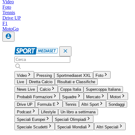
Video
Foto
Tennis
Drive UP
F1
MotoGp
Video
Pressing
Sportmediaset XXL
Foto
Live
Diretta Calcio
Risultati e Classifiche
News Live
Calcio
Coppa Italia
Supercoppa Italiana
Probabili Formazioni
Squadre
Mercato
Motori
Drive UP
Formula E
Tennis
Altri Sport
Sondaggi
Podcast
Lifestyle
Un libro a settimana
Speciali Europei
Speciali Olimpiadi
Speciale Scudetti
Speciali Mondiali
Altri Speciali