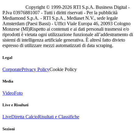
Copyright © 1999-
2026
RTI S.p.A. Business Digital -
P.Iva 03976881007 - Tutti i diritti riservati - Per la pubblicità
Mediamond S.p.A. - RTI S.p.A., Mediaset N.V., sede legale
Amsterdam (Paesi Bassi) - Uffici Viale Europa 46, 20093 Cologno
Monzese (MI)
Rispetto ai contenuti e ai dati personali trasmessi e/o
riprodotti è vietata ogni utilizzazione funzionale all’addestramento di
sistemi di intelligenza artificiale generativa. È altresì fatto divieto
espresso di utilizzare mezzi automatizzati di data scraping.
Legal
Corporate
Privacy Policy
Cookie Policy
Media
Video
Foto
Live e Risultati
Live
Diretta Calcio
Risultati e Classifiche
Sezioni