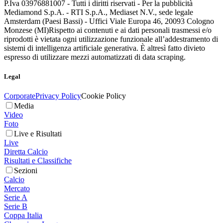
P.Iva 03976881007 - Tutti i diritti riservati - Per la pubblicità
Mediamond S.p.A. - RTI S.p.A., Mediaset N.V., sede legale
Amsterdam (Paesi Bassi) - Uffici Viale Europa 46, 20093 Cologno
Monzese (MI)
Rispetto ai contenuti e ai dati personali trasmessi e/o
riprodotti è vietata ogni utilizzazione funzionale all’addestramento di
sistemi di intelligenza artificiale generativa. È altresì fatto divieto
espresso di utilizzare mezzi automatizzati di data scraping.
Legal
Corporate
Privacy Policy
Cookie Policy
Media
Video
Foto
Live e Risultati
Live
Diretta Calcio
Risultati e Classifiche
Sezioni
Calcio
Mercato
Serie A
Serie B
Coppa Italia