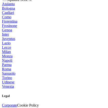
Atalanta
Bologna
Cagliari
Como
Fiorentina
Frosinone
Genoa
Inter
Juventus
Lazio
Lecce
Milan
Monza
Napoli
Parma
Roma
Sassuolo
Torino
Udinese
Venezia
Legal
Corporate
Cookie Policy