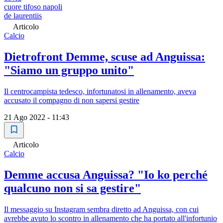
cuore tifoso napoli
de laurentiis
Articolo
Calcio
Dietrofront Demme, scuse ad Anguissa:
"Siamo un gruppo unito"
Il centrocampista tedesco, infortunatosi in allenamento, aveva
accusato il compagno di non sapersi gestire
21 Ago 2022 - 11:43
Articolo
Calcio
Demme accusa Anguissa? "Io ko perché
qualcuno non si sa gestire"
Il messaggio su Instagram sembra diretto ad Anguissa, con cui
avrebbe avuto lo scontro in allenamento che ha portato all'infortunio