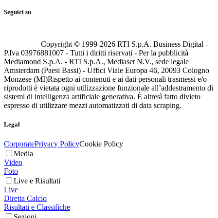
Seguici su
Copyright © 1999-
2026
RTI S.p.A. Business Digital -
P.Iva 03976881007 - Tutti i diritti riservati - Per la pubblicità
Mediamond S.p.A. - RTI S.p.A., Mediaset N.V., sede legale
Amsterdam (Paesi Bassi) - Uffici Viale Europa 46, 20093 Cologno
Monzese (MI)
Rispetto ai contenuti e ai dati personali trasmessi e/o
riprodotti è vietata ogni utilizzazione funzionale all’addestramento di
sistemi di intelligenza artificiale generativa. È altresì fatto divieto
espresso di utilizzare mezzi automatizzati di data scraping.
Legal
Corporate
Privacy Policy
Cookie Policy
Media
Video
Foto
Live e Risultati
Live
Diretta Calcio
Risultati e Classifiche
Sezioni