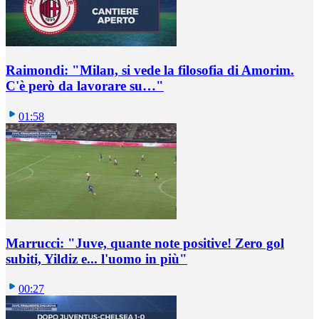
Raimondi: "Milan, si vede la filosofia di Amorim.
C'è però da lavorare su…"
01:58
Marrucci: "Juve, quante note positive! Zero gol
subiti, Yildiz e... l'uomo in più"
00:27