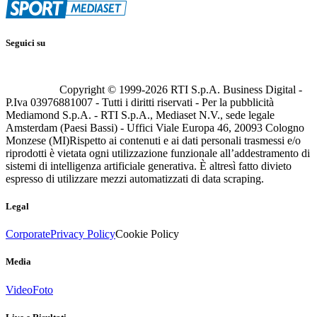
Seguici su
Copyright © 1999-
2026
RTI S.p.A. Business Digital -
P.Iva 03976881007 - Tutti i diritti riservati - Per la pubblicità
Mediamond S.p.A. - RTI S.p.A., Mediaset N.V., sede legale
Amsterdam (Paesi Bassi) - Uffici Viale Europa 46, 20093 Cologno
Monzese (MI)
Rispetto ai contenuti e ai dati personali trasmessi e/o
riprodotti è vietata ogni utilizzazione funzionale all’addestramento di
sistemi di intelligenza artificiale generativa. È altresì fatto divieto
espresso di utilizzare mezzi automatizzati di data scraping.
Legal
Corporate
Privacy Policy
Cookie Policy
Media
Video
Foto