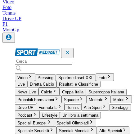
Video
Foto
Tennis
Drive UP
F1
MotoGp
Video
Pressing
Sportmediaset XXL
Foto
Live
Diretta Calcio
Risultati e Classifiche
News Live
Calcio
Coppa Italia
Supercoppa Italiana
Probabili Formazioni
Squadre
Mercato
Motori
Drive UP
Formula E
Tennis
Altri Sport
Sondaggi
Podcast
Lifestyle
Un libro a settimana
Speciali Europei
Speciali Olimpiadi
Speciale Scudetti
Speciali Mondiali
Altri Speciali