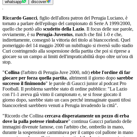
whatsapp
discover
Riccardo Gaucci
, figlio dell'allora patron del Perugia Luciano, è
tornato a parlare dell'epilogo del campionato di Serie A 1999/2000,
quello che portò allo
scudetto della Lazio
. Il focus delle sue parole,
ovviamente, è su
Perugia-Juventus
, match che finì 1-0 e che,
indirettamente, consegnò la vittoria del titolo ai biancocelesti. Quel
pomeriggio del 14 maggio 2000 un nubifragio si riversò sullo stadio
Curi costringendo alla sospensione della partita che poi si riprese a
giocare su un campo ai limiti dell'impraticabilità dopo oltre un'ora di
stop.
"
Collina
(l'arbitro di Perugia-Juve 2000, ndr)
ebbe l'ordine di far
giocare per forza quella partita
, altrimenti il giorno dopo
sarebbe
successo il finimondo
" le parole di Gaucci junior al podcast Pro
Football. Il problema sarebbe stato di ordine pubblico: "La Lazio
con l'1-1 aveva già vinto il campionato e, se si fosse giocato il
giorno dopo, sarebbe stato un caos perché immaginate quanti tifosi
biancocelesti sarebbero venuti a Perugia invadendo la città".
"Ricordo che Collina
cercava disperatamente un pezzo di erba
dove la palla potesse rimbalzare
" continua Gaucci parlando delle
immagini divenute famose, con l'arbitro che, ombrello in mano,
durante la sospensione camminava per il campo col pallone in mano