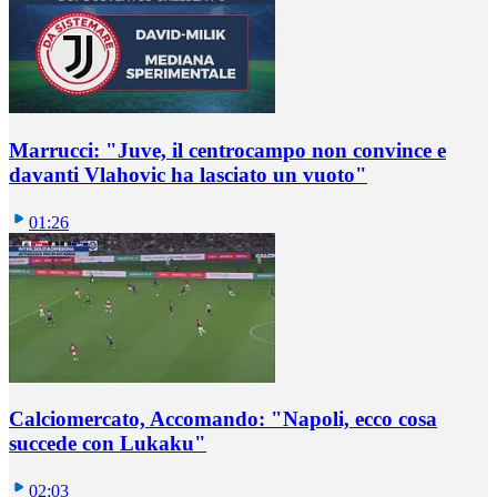
Marrucci: "Juve, il centrocampo non convince e
davanti Vlahovic ha lasciato un vuoto"
01:26
Calciomercato, Accomando: "Napoli, ecco cosa
succede con Lukaku"
02:03