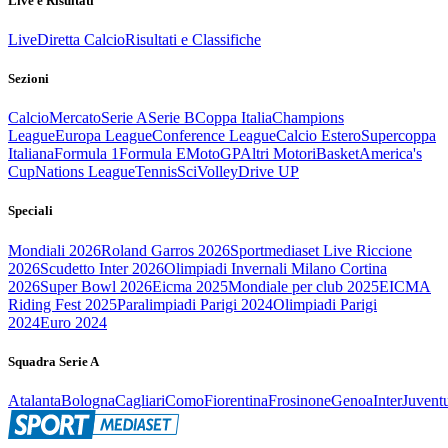
Live e Risultati
Live
Diretta Calcio
Risultati e Classifiche
Sezioni
Calcio
Mercato
Serie A
Serie B
Coppa Italia
Champions
League
Europa League
Conference League
Calcio Estero
Supercoppa
Italiana
Formula 1
Formula E
MotoGP
Altri Motori
Basket
America's
Cup
Nations League
Tennis
Sci
Volley
Drive UP
Speciali
Mondiali 2026
Roland Garros 2026
Sportmediaset Live Riccione
2026
Scudetto Inter 2026
Olimpiadi Invernali Milano Cortina
2026
Super Bowl 2026
Eicma 2025
Mondiale per club 2025
EICMA
Riding Fest 2025
Paralimpiadi Parigi 2024
Olimpiadi Parigi
2024
Euro 2024
Squadra Serie A
Atalanta
Bologna
Cagliari
Como
Fiorentina
Frosinone
Genoa
Inter
Juvent