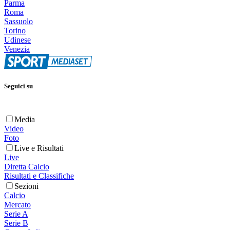
Parma
Roma
Sassuolo
Torino
Udinese
Venezia
Seguici su
Media
Video
Foto
Live e Risultati
Live
Diretta Calcio
Risultati e Classifiche
Sezioni
Calcio
Mercato
Serie A
Serie B