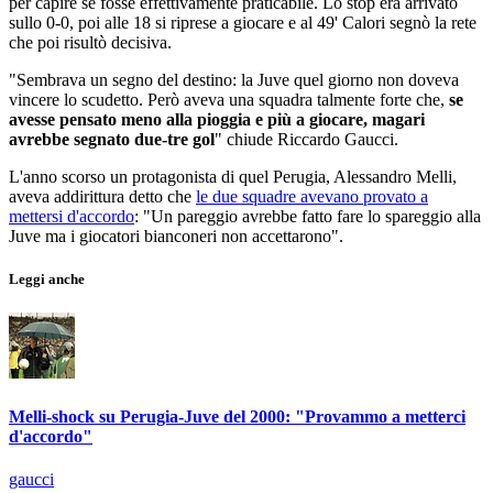
per capire se fosse effettivamente praticabile. Lo stop era arrivato
sullo 0-0, poi alle 18 si riprese a giocare e al 49' Calori segnò la rete
che poi risultò decisiva.
"Sembrava un segno del destino: la Juve quel giorno non doveva
vincere lo scudetto. Però aveva una squadra talmente forte che,
se
avesse pensato meno alla pioggia e più a giocare, magari
avrebbe segnato due-tre gol
" chiude Riccardo Gaucci.
L'anno scorso un protagonista di quel Perugia, Alessandro Melli,
aveva addirittura detto che
le due squadre avevano provato a
mettersi d'accordo
: "Un pareggio avrebbe fatto fare lo spareggio alla
Juve ma i giocatori bianconeri non accettarono".
Leggi anche
Melli-shock su Perugia-Juve del 2000: "Provammo a metterci
d'accordo"
gaucci