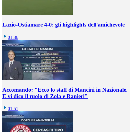
Lazio-Ostiamare 4-0: gli highlights dell'amichevole
01:36
Accomando: "Ecco lo staff di Mancini in Nazionale.
E vi dico il ruolo di Zola e Ranieri"
01:51