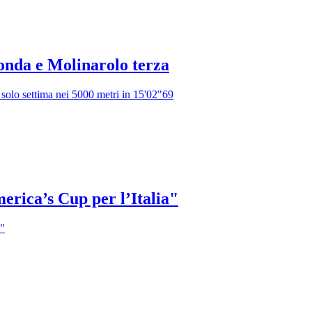
nda e Molinarolo terza
 solo settima nei 5000 metri in 15'02"69
erica’s Cup per l’Italia"
a"