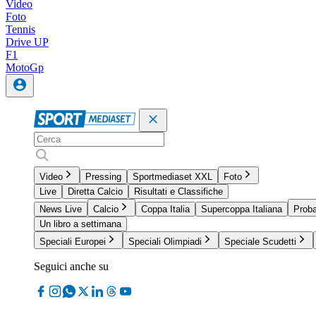
Video
Foto
Tennis
Drive UP
F1
MotoGp
Video
Pressing
Sportmediaset XXL
Foto
Live
Diretta Calcio
Risultati e Classifiche
News Live
Calcio
Coppa Italia
Supercoppa Italiana
Proba
Un libro a settimana
Speciali Europei
Speciali Olimpiadi
Speciale Scudetti
Seguici anche su