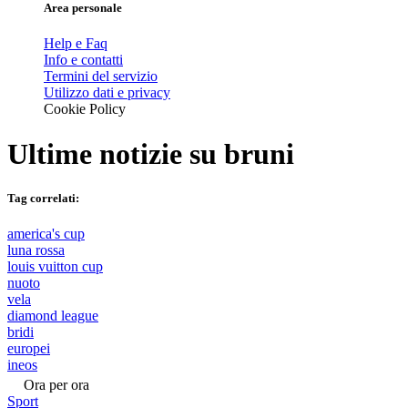
Area personale
Help e Faq
Info e contatti
Termini del servizio
Utilizzo dati e privacy
Cookie Policy
Ultime notizie su
bruni
Tag correlati:
america's cup
luna rossa
louis vuitton cup
nuoto
vela
diamond league
bridi
europei
ineos
Ora per ora
Sport