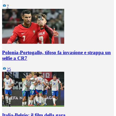
7
Polonia-Portogallo, tifoso fa invasione e strappa un
selfie a CR7
25
Italia-Belgio: il film della gara