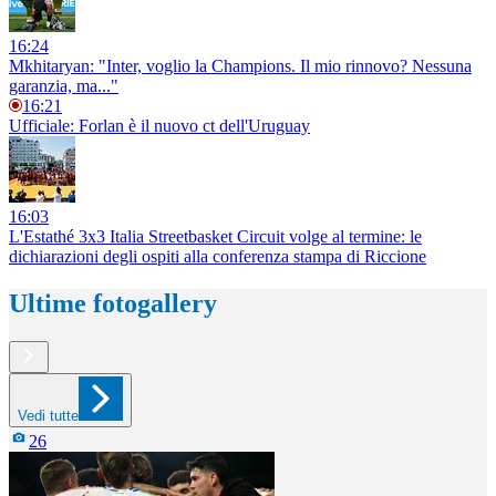
16:24
Mkhitaryan: "Inter, voglio la Champions. Il mio rinnovo? Nessuna
garanzia, ma..."
16:21
Ufficiale: Forlan è il nuovo ct dell'Uruguay
16:03
L'Estathé 3x3 Italia Streetbasket Circuit volge al termine: le
dichiarazioni degli ospiti alla conferenza stampa di Riccione
Ultime fotogallery
Vedi tutte
26