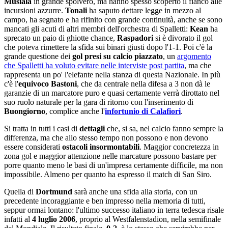
Musiala
in grande spolvero, ma hanno spesso scoperto il fianco alle
incursioni azzurre.
Tonali
ha saputo dettare legge in mezzo al
campo, ha segnato e ha rifinito con grande continuità, anche se sono
mancati gli acuti di altri membri dell'orchestra di Spalletti:
Kean
ha
sprecato un paio di ghiotte chance,
Raspadori
si è divorato il gol
che poteva rimettere la sfida sui binari giusti dopo l'1-1. Poi c'è la
grande questione dei
gol presi su calcio piazzato
, un
argomento
che Spalletti ha voluto evitare nelle interviste post partita
, ma che
rappresenta un po' l'elefante nella stanza di questa Nazionale. In più
c'è l'
equivoco Bastoni
, che da centrale nella difesa a 3 non dà le
garanzie di un marcatore puro e quasi certamente verrà dirottato nel
suo ruolo naturale per la gara di ritorno con l'inserimento di
Buongiorno
, complice anche l'
infortunio di Calafiori
.
Si tratta in tutti i casi di
dettagli
che, si sa, nel calcio fanno sempre la
differenza, ma che allo stesso tempo non possono e non devono
essere considerati
ostacoli insormontabili
. Maggior concretezza in
zona gol e maggior attenzione nelle marcature possono bastare per
porre quanto meno le basi di un'impresa certamente difficile, ma non
impossibile. Almeno per quanto ha espresso il match di San Siro.
Quella di
Dortmund
sarà anche una sfida alla storia, con un
precedente incoraggiante e ben impresso nella memoria di tutti,
seppur ormai lontano: l'ultimo successo italiano in terra tedesca risale
infatti al
4 luglio 2006
, proprio al Westfalenstadion, nella semifinale