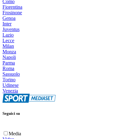
Como
Fiorentina
Frosinone
Genoa
Inter
Juventus
Lazio
Lecce
Milan
Monza
Napoli
Parma
Roma
Sassuolo
Torino
Udinese
Venezia
Seguici su
Media