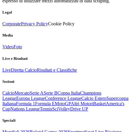
espresso di utilizzare mezzi automatizzati di data scraping.
Legal
Corporate
Privacy Policy
Cookie Policy
Media
Video
Foto
Live e Risultati
Live
Diretta Calcio
Risultati e Classifiche
Sezioni
Calcio
Mercato
Serie A
Serie B
Coppa Italia
Champions
League
Europa League
Conference League
Calcio Estero
Supercoppa
Italiana
Formula 1
Formula E
MotoGP
Altri Motori
Basket
America's
Cup
Nations League
Tennis
Sci
Volley
Drive UP
Speciali
Mondiali 2026
Roland Garros 2026
Sportmediaset Live Riccione