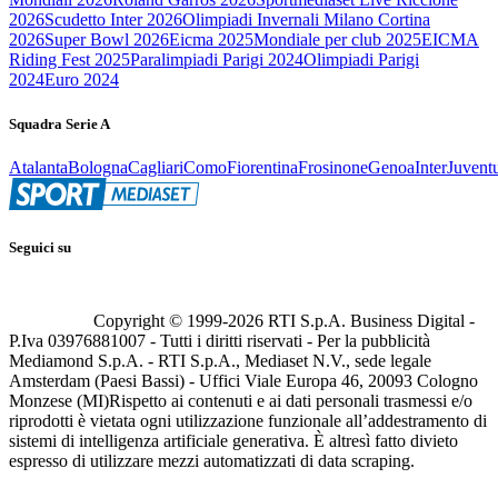
2026
Scudetto Inter 2026
Olimpiadi Invernali Milano Cortina
2026
Super Bowl 2026
Eicma 2025
Mondiale per club 2025
EICMA
Riding Fest 2025
Paralimpiadi Parigi 2024
Olimpiadi Parigi
2024
Euro 2024
Squadra Serie A
Atalanta
Bologna
Cagliari
Como
Fiorentina
Frosinone
Genoa
Inter
Juvent
Seguici su
Copyright © 1999-
2026
RTI S.p.A. Business Digital -
P.Iva 03976881007 - Tutti i diritti riservati - Per la pubblicità
Mediamond S.p.A. - RTI S.p.A., Mediaset N.V., sede legale
Amsterdam (Paesi Bassi) - Uffici Viale Europa 46, 20093 Cologno
Monzese (MI)
Rispetto ai contenuti e ai dati personali trasmessi e/o
riprodotti è vietata ogni utilizzazione funzionale all’addestramento di
sistemi di intelligenza artificiale generativa. È altresì fatto divieto
espresso di utilizzare mezzi automatizzati di data scraping.