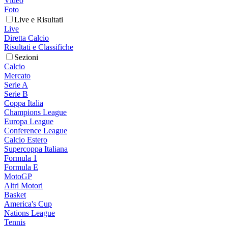
Video
Foto
Live e Risultati
Live
Diretta Calcio
Risultati e Classifiche
Sezioni
Calcio
Mercato
Serie A
Serie B
Coppa Italia
Champions League
Europa League
Conference League
Calcio Estero
Supercoppa Italiana
Formula 1
Formula E
MotoGP
Altri Motori
Basket
America's Cup
Nations League
Tennis