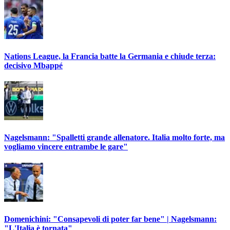
Nations League, la Francia batte la Germania e chiude terza:
decisivo Mbappé
Nagelsmann: "Spalletti grande allenatore. Italia molto forte, ma
vogliamo vincere entrambe le gare"
Domenichini: "Consapevoli di poter far bene" | Nagelsmann:
"L'Italia è tornata"