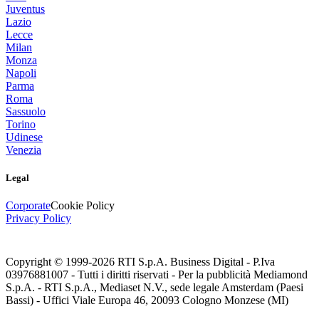
Juventus
Lazio
Lecce
Milan
Monza
Napoli
Parma
Roma
Sassuolo
Torino
Udinese
Venezia
Legal
Corporate
Cookie Policy
Privacy Policy
Copyright © 1999-
2026
RTI S.p.A. Business Digital - P.Iva
03976881007 - Tutti i diritti riservati - Per la pubblicità Mediamond
S.p.A. - RTI S.p.A., Mediaset N.V., sede legale Amsterdam (Paesi
Bassi) - Uffici Viale Europa 46, 20093 Cologno Monzese (MI)