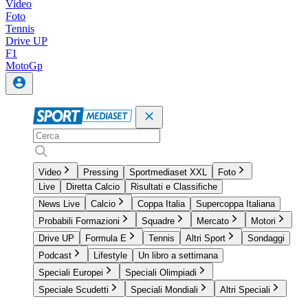
Video
Foto
Tennis
Drive UP
F1
MotoGp
Video
Pressing
Sportmediaset XXL
Foto
Live
Diretta Calcio
Risultati e Classifiche
News Live
Calcio
Coppa Italia
Supercoppa Italiana
Probabili Formazioni
Squadre
Mercato
Motori
Drive UP
Formula E
Tennis
Altri Sport
Sondaggi
Podcast
Lifestyle
Un libro a settimana
Speciali Europei
Speciali Olimpiadi
Speciale Scudetti
Speciali Mondiali
Altri Speciali