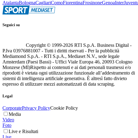
Atalanta
Bologna
Cagliari
Como
Fiorentina
Frosinone
Genoa
Inter
Juvent
Seguici su
Copyright © 1999-
2026
RTI S.p.A. Business Digital -
P.Iva 03976881007 - Tutti i diritti riservati - Per la pubblicità
Mediamond S.p.A. - RTI S.p.A., Mediaset N.V., sede legale
Amsterdam (Paesi Bassi) - Uffici Viale Europa 46, 20093 Cologno
Monzese (MI)
Rispetto ai contenuti e ai dati personali trasmessi e/o
riprodotti è vietata ogni utilizzazione funzionale all’addestramento di
sistemi di intelligenza artificiale generativa. È altresì fatto divieto
espresso di utilizzare mezzi automatizzati di data scraping.
Legal
Corporate
Privacy Policy
Cookie Policy
Media
Video
Foto
Live e Risultati
Live