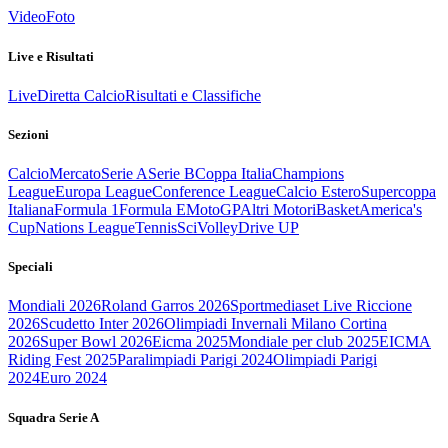
Video
Foto
Live e Risultati
Live
Diretta Calcio
Risultati e Classifiche
Sezioni
Calcio
Mercato
Serie A
Serie B
Coppa Italia
Champions
League
Europa League
Conference League
Calcio Estero
Supercoppa
Italiana
Formula 1
Formula E
MotoGP
Altri Motori
Basket
America's
Cup
Nations League
Tennis
Sci
Volley
Drive UP
Speciali
Mondiali 2026
Roland Garros 2026
Sportmediaset Live Riccione
2026
Scudetto Inter 2026
Olimpiadi Invernali Milano Cortina
2026
Super Bowl 2026
Eicma 2025
Mondiale per club 2025
EICMA
Riding Fest 2025
Paralimpiadi Parigi 2024
Olimpiadi Parigi
2024
Euro 2024
Squadra Serie A