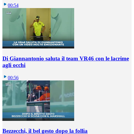
00:54
Di Giannantonio saluta il team VR46 con le lacrime
agli occhi
00:56
Bezzecchi, il bel gesto dopo la follia