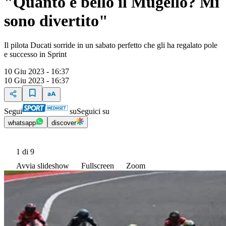
"Quanto è bello il Mugello? Mi
sono divertito"
Il pilota Ducati sorride in un sabato perfetto che gli ha regalato pole
e successo in Sprint
10 Giu 2023 - 16:37
10 Giu 2023 - 16:37
Segui
su
Seguici su
whatsapp
discover
1
di 9
Avvia slideshow
Fullscreen
Zoom