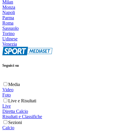
Milan
Monza
Napoli
Parma
Roma
Sassuolo
Torino
Udinese
Venezia
Seguici su
Media
Video
Foto
Live e Risultati
Live
Diretta Calcio
Risultati e Classifiche
Sezioni
Calcio