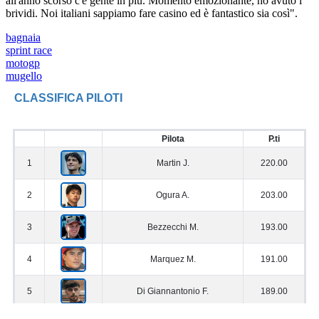
all'anno scorso c'è gente in più. Momento emozionante, ho avuto i
brividi. Noi italiani sappiamo fare casino ed è fantastico sia così".
bagnaia
sprint race
motogp
mugello