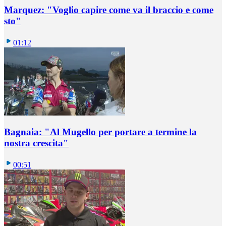
Marquez: "Voglio capire come va il braccio e come
sto"
01:12
Bagnaia: "Al Mugello per portare a termine la
nostra crescita"
00:51