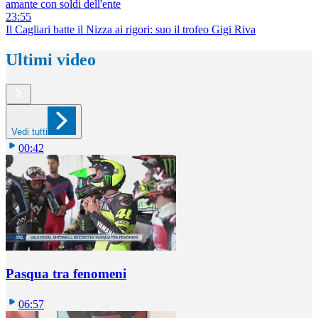
amante con soldi dell'ente
23:55
Il Cagliari batte il Nizza ai rigori: suo il trofeo Gigi Riva
Ultimi video
Vedi tutti
00:42
Pasqua tra fenomeni
06:57