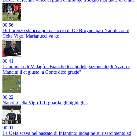
00:56
Di Lorenzo sblocca poi pasticcio di De Bruyne: pari Napoli con il
Celta Vigo. Marianucci va ko
00:41
L'annuncio di Malagò: "Bianchedi capodelegazione degli Azzurri.
Mancini il ct giusto, a Conte dico grazie"
00:22
Napoli-Celta Vigo 1-1: guarda gli highlights
00:01
La Uefa scava nel passato di Infantino: indagine su risarcimento ad