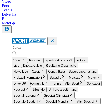
Video
Foto
Tennis
Drive UP
F1
MotoGp
Video
Pressing
Sportmediaset XXL
Foto
Live
Diretta Calcio
Risultati e Classifiche
News Live
Calcio
Coppa Italia
Supercoppa Italiana
Probabili Formazioni
Squadre
Mercato
Motori
Drive UP
Formula E
Tennis
Altri Sport
Sondaggi
Podcast
Lifestyle
Un libro a settimana
Speciali Europei
Speciali Olimpiadi
Speciale Scudetti
Speciali Mondiali
Altri Speciali