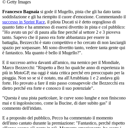
© Getty Images
Francesco Bagnaia
si gode il Mugello, pista che gli ha dato tanta
soddisfazione e gli ha riempito il cuore d'emozione. Commentando il
successo in Sprint Race
, il pilota Ducati si è detto orgoglioso di
quanto fatto e ha ammesso di essersi divertito in pista e col pubblico:
"Ho avuto un po' di paura alla fine perché al settore 2 e 3 pioveva
tanto. Sapevo che il passo era forte abbastanza per essere in
battaglia, Bezzecchi è stato competitivo e ho cercato di non lasciargli
spazio per sorpassare. Mi sono divertito tanto, vedere tanta gente qui
è fantastico. Ma quanto è bello il Mugello?".
E il successo arriva davanti all'amico, ma nemico per il Mondiale,
Marco Bezzecchi: "Rispetto a Bez ho qualche anno di esperienza in
più in MotoGP, ma oggi è stata critica perché ero preoccupato per la
pioggia. Non so se si è notato, ma all'Arrabbiata 1 e 2 andava giù
forte. Ho provato a fare il mio passo consapevole che Bezzecchi era
dietro perché era forte e conosco il suo potenziale".
"Questa è una pista particolare, le curve sono lunghe e non finiscono
mai e ti ingolosiscono, come la Bucine, di dare subito gas" il
commento dell'iridato.
E a proposito del pubblico, Pecco ha commentato il momento
dell'inno cantato durante la premiazione: "Fantastico, perché rispetto