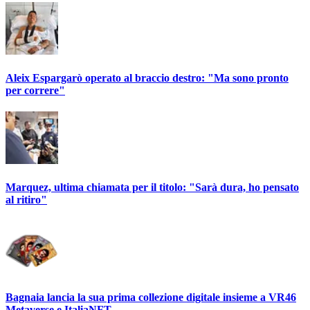
Aleix Espargarò operato al braccio destro: "Ma sono pronto
per correre"
Marquez, ultima chiamata per il titolo: "Sarà dura, ho pensato
al ritiro"
Bagnaia lancia la sua prima collezione digitale insieme a VR46
Metaverse e ItaliaNFT