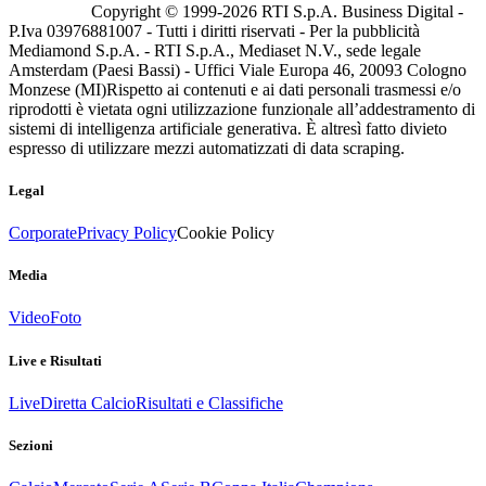
Copyright © 1999-
2026
RTI S.p.A. Business Digital -
P.Iva 03976881007 - Tutti i diritti riservati - Per la pubblicità
Mediamond S.p.A. - RTI S.p.A., Mediaset N.V., sede legale
Amsterdam (Paesi Bassi) - Uffici Viale Europa 46, 20093 Cologno
Monzese (MI)
Rispetto ai contenuti e ai dati personali trasmessi e/o
riprodotti è vietata ogni utilizzazione funzionale all’addestramento di
sistemi di intelligenza artificiale generativa. È altresì fatto divieto
espresso di utilizzare mezzi automatizzati di data scraping.
Legal
Corporate
Privacy Policy
Cookie Policy
Media
Video
Foto
Live e Risultati
Live
Diretta Calcio
Risultati e Classifiche
Sezioni