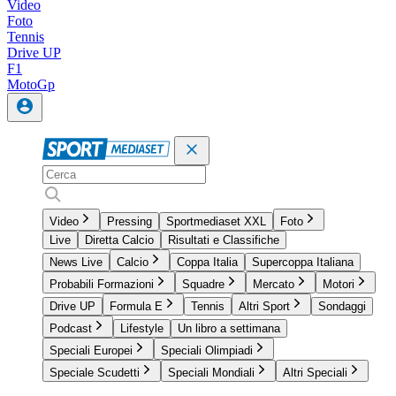
Video
Foto
Tennis
Drive UP
F1
MotoGp
Video
Pressing
Sportmediaset XXL
Foto
Live
Diretta Calcio
Risultati e Classifiche
News Live
Calcio
Coppa Italia
Supercoppa Italiana
Probabili Formazioni
Squadre
Mercato
Motori
Drive UP
Formula E
Tennis
Altri Sport
Sondaggi
Podcast
Lifestyle
Un libro a settimana
Speciali Europei
Speciali Olimpiadi
Speciale Scudetti
Speciali Mondiali
Altri Speciali