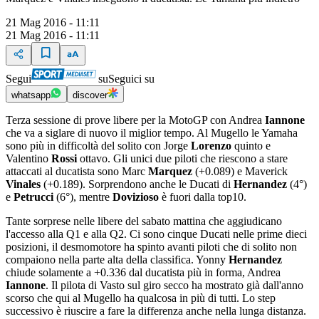
21 Mag 2016 - 11:11
21 Mag 2016 - 11:11
Segui
su
Seguici su
whatsapp
discover
Terza sessione di prove libere per la MotoGP con Andrea
Iannone
che va a siglare di nuovo il miglior tempo. Al Mugello le Yamaha
sono più in difficoltà del solito con Jorge
Lorenzo
quinto e
Valentino
Rossi
ottavo. Gli unici due piloti che riescono a stare
attaccati al ducatista sono Marc
Marquez
(+0.089) e Maverick
Vinales
(+0.189). Sorprendono anche le Ducati di
Hernandez
(4°)
e
Petrucci
(6°), mentre
Dovizioso
è fuori dalla top10.
Tante sorprese nelle libere del sabato mattina che aggiudicano
l'accesso alla Q1 e alla Q2. Ci sono cinque Ducati nelle prime dieci
posizioni, il desmomotore ha spinto avanti piloti che di solito non
compaiono nella parte alta della classifica. Yonny
Hernandez
chiude solamente a +0.336 dal ducatista più in forma, Andrea
Iannone
. Il pilota di Vasto sul giro secco ha mostrato già dall'anno
scorso che qui al Mugello ha qualcosa in più di tutti. Lo step
successivo è riuscire a fare la differenza anche nella lunga distanza.