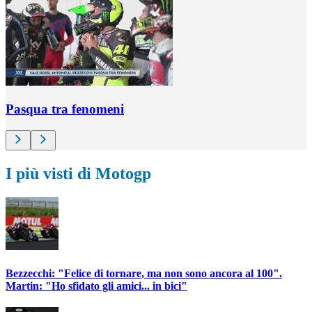
Pasqua tra fenomeni
I più visti di Motogp
Bezzecchi: "Felice di tornare, ma non sono ancora al 100".
Martin: "Ho sfidato gli amici... in bici"