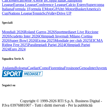
Calcio
Mercato
Serie A
Serie B
Coppa Italia
Champions
League
Europa League
Conference League
Calcio Estero
Supercoppa
Italiana
Formula 1
Formula E
MotoGP
Altri Motori
Basket
America's
Cup
Nations League
Tennis
Sci
Volley
Drive UP
Speciali
Mondiali 2026
Roland Garros 2026
Sportmediaset Live Riccione
2026
Scudetto Inter 2026
Olimpiadi Invernali Milano Cortina
2026
Super Bowl 2026
Eicma 2025
Mondiale per club 2025
EICMA
Riding Fest 2025
Paralimpiadi Parigi 2024
Olimpiadi Parigi
2024
Euro 2024
Squadra Serie A
Atalanta
Bologna
Cagliari
Como
Fiorentina
Frosinone
Genoa
Inter
Juvent
Seguici su
Copyright © 1999-
2026
RTI S.p.A. Business Digital -
P.Iva 03976881007 - Tutti i diritti riservati - Per la pubblicità