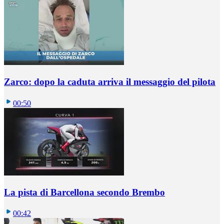
Zarco: dopo la caduta arriva il messaggio del pilota
00:50
La pista di Barcellona secondo Brembo
00:42