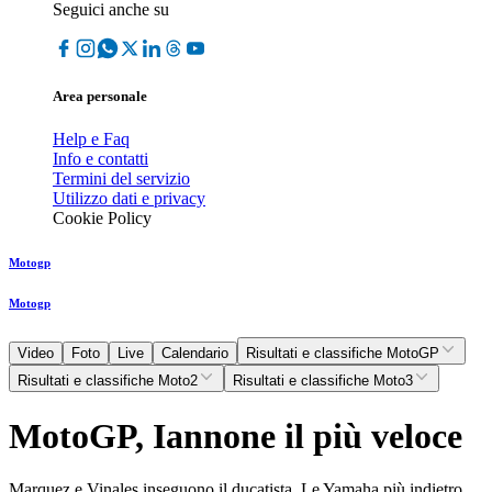
Seguici anche su
Area personale
Help e Faq
Info e contatti
Termini del servizio
Utilizzo dati e privacy
Cookie Policy
Motogp
Motogp
Video
Foto
Live
Calendario
Risultati e classifiche MotoGP
Risultati e classifiche Moto2
Risultati e classifiche Moto3
MotoGP, Iannone il più veloce
Marquez e Vinales inseguono il ducatista. Le Yamaha più indietro