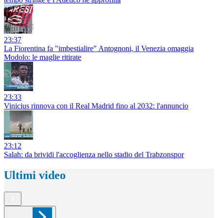
23:37
La Fiorentina fa "imbestialire" Antognoni, il Venezia omaggia
Modolo: le maglie ritirate
23:33
Vinicius rinnova con il Real Madrid fino al 2032: l'annuncio
23:12
Salah: da brividi l'accoglienza nello stadio del Trabzonspor
Ultimi video