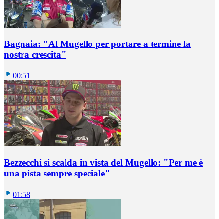
Bagnaia: "Al Mugello per portare a termine la
nostra crescita"
00:51
Bezzecchi si scalda in vista del Mugello: "Per me è
una pista sempre speciale"
01:58