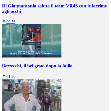
Di Giannantonio saluta il team VR46 con le lacrime
agli occhi
00:56
Bezzecchi, il bel gesto dopo la follia
01:26