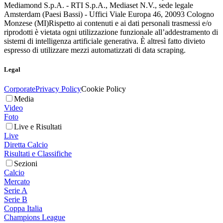
Mediamond S.p.A. - RTI S.p.A., Mediaset N.V., sede legale
Amsterdam (Paesi Bassi) - Uffici Viale Europa 46, 20093 Cologno
Monzese (MI)
Rispetto ai contenuti e ai dati personali trasmessi e/o
riprodotti è vietata ogni utilizzazione funzionale all’addestramento di
sistemi di intelligenza artificiale generativa. È altresì fatto divieto
espresso di utilizzare mezzi automatizzati di data scraping.
Legal
Corporate
Privacy Policy
Cookie Policy
Media
Video
Foto
Live e Risultati
Live
Diretta Calcio
Risultati e Classifiche
Sezioni
Calcio
Mercato
Serie A
Serie B
Coppa Italia
Champions League