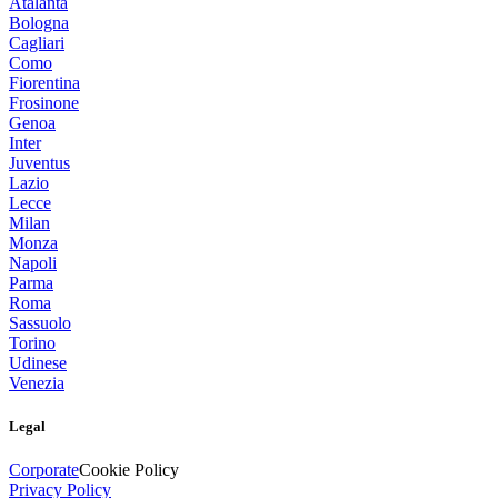
Atalanta
Bologna
Cagliari
Como
Fiorentina
Frosinone
Genoa
Inter
Juventus
Lazio
Lecce
Milan
Monza
Napoli
Parma
Roma
Sassuolo
Torino
Udinese
Venezia
Legal
Corporate
Cookie Policy
Privacy Policy