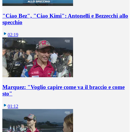
"Ciao Bez", "Ciao Kimi": Antonelli e Bezzecchi allo
specchio
02:19
Marquez: "Voglio capire come va il braccio e come
sto"
01:12