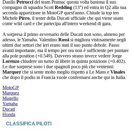
Danilo
Petrucci
del team Pramac questa volta bastona il suo
compagno di squadra Scott
Redding
(13°) ed entra in Q2 alla sua
seconda apparizione in MotoGP quest'anno. Chiude la top ten
Michele
Pirro
, il tester della Ducati ufficiale che qui viene usato
come wild card e che partecipa all'intero weekend di gara.
A sorpresa il primo avversario delle Ducati non sono, almeno per
adesso, le Yamaha. Valentino
Rossi
si migliora vistosamente negli
ultimi due settori che ieri erano stati il suo punto debole. Passo
avanti importante, ma il tempo per ora non è sufficiente per puntare
alla pole position (+0.549). Davvero strano invece vedere Jorge
Lorenzo
chiudere un turno di libere in quinta posizione (+0.402).
Le due sorprese sono i due spagnoli poco più che ventenni:
Marquez
che si sente molto meglio rispetto a Le Mans e
Vinales
che dopo il podio in Francia vuole confermarsi anche qui in Italia.
MotoGP
Marquez
Mugello
Yamaha
Ducati
Honda