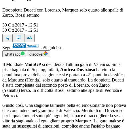
Dooppietta Ducati con Lorenzo, Marquez solo quarto alle spalle di
Zarco. Rossi settimo
30 Ott 2017 - 12:51
30 Ott 2017 - 12:51
Segui
su
Seguici su
whatsapp
discover
Il Mondiale
MotoGP
si deciderà all'ultima gara di Valencia. Sulla
pista bagnata di Sepang, infatti,
Andrea Dovizioso
ha vinto la
penultima prova della stagione e si è portato a -21 punti in classifica
da Marquez (Honda), solo quarto al traguardo. La doppietta Ducati
è stata completata dal secondo posto di Lorenzo, con Zarco
(Yamaha) terzo. In difficoltà Rossi, settimo alle spalle di Pedrosa e
Petrucci.
Giusto così. Una stagione talmente bella ed emozionante non poteva
che concludersi nel gran finale di Valencia. Merito di un Dovizioso
per il quale non ci sono più aggettivi, capace di raccogliere la sesta
vittoria stagionale ed eguagliare proprio Marquez. La gara malese è
stata un susseguirsi di emozioni, complice anche l'asfalto bagnato.