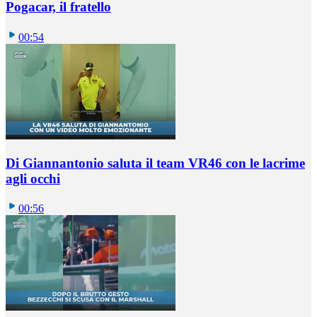
Pogacar, il fratello
00:54
Di Giannantonio saluta il team VR46 con le lacrime
agli occhi
00:56