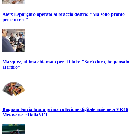
Aleix Espargarò operato al braccio destro: "Ma sono pronto
per correre"
Marquez, ultima chiamata per il titolo: "Sarà dura, ho pensato
al ritiro"
Bagnaia lancia la sua prima collezione digitale insieme a VR46
Metaverse e ItaliaNFT