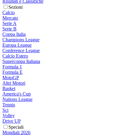
Risultati e Classifiche
Sezioni
Calcio
Mercato
Serie A
Serie B
Coppa Italia
Champions League
Europa League
Conference League
Calcio Estero
Supercoppa Italiana
Formula 1
Formula E
MotoGP
Altri Motori
Basket
America's Cup
Nations League
Tennis
Sci
Volley
Drive UP
Speciali
Mondiali 2026