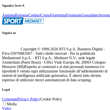
Squadra Serie A
Atalanta
Bologna
Cagliari
Como
Fiorentina
Frosinone
Genoa
Inter
Juvent
Seguici su
Copyright © 1999-
2026
RTI S.p.A. Business Digital -
P.Iva 03976881007 - Tutti i diritti riservati - Per la pubblicità
Mediamond S.p.A. - RTI S.p.A., Mediaset N.V., sede legale
Amsterdam (Paesi Bassi) - Uffici Viale Europa 46, 20093 Cologno
Monzese (MI)
Rispetto ai contenuti e ai dati personali trasmessi e/o
riprodotti è vietata ogni utilizzazione funzionale all’addestramento di
sistemi di intelligenza artificiale generativa. È altresì fatto divieto
espresso di utilizzare mezzi automatizzati di data scraping.
Legal
Corporate
Privacy Policy
Cookie Policy
Media
Video