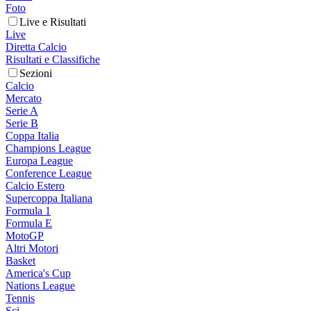
Foto
Live e Risultati
Live
Diretta Calcio
Risultati e Classifiche
Sezioni
Calcio
Mercato
Serie A
Serie B
Coppa Italia
Champions League
Europa League
Conference League
Calcio Estero
Supercoppa Italiana
Formula 1
Formula E
MotoGP
Altri Motori
Basket
America's Cup
Nations League
Tennis
Sci