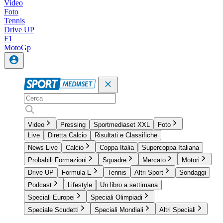
Video
Foto
Tennis
Drive UP
F1
MotoGp
Video
Pressing
Sportmediaset XXL
Foto
Live
Diretta Calcio
Risultati e Classifiche
News Live
Calcio
Coppa Italia
Supercoppa Italiana
Probabili Formazioni
Squadre
Mercato
Motori
Drive UP
Formula E
Tennis
Altri Sport
Sondaggi
Podcast
Lifestyle
Un libro a settimana
Speciali Europei
Speciali Olimpiadi
Speciale Scudetti
Speciali Mondiali
Altri Speciali