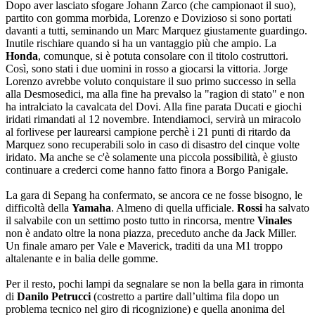
Dopo aver lasciato sfogare Johann Zarco (che campionaot il suo),
partito con gomma morbida, Lorenzo e Dovizioso si sono portati
davanti a tutti, seminando un Marc Marquez giustamente guardingo.
Inutile rischiare quando si ha un vantaggio più che ampio. La
Honda
, comunque, si è potuta consolare con il titolo costruttori.
Così, sono stati i due uomini in rosso a giocarsi la vittoria. Jorge
Lorenzo avrebbe voluto conquistare il suo primo successo in sella
alla Desmosedici, ma alla fine ha prevalso la "ragion di stato" e non
ha intralciato la cavalcata del Dovi. Alla fine parata Ducati e giochi
iridati rimandati al 12 novembre. Intendiamoci, servirà un miracolo
al forlivese per laurearsi campione perchè i 21 punti di ritardo da
Marquez sono recuperabili solo in caso di disastro del cinque volte
iridato. Ma anche se c'è solamente una piccola possibilità, è giusto
continuare a crederci come hanno fatto finora a Borgo Panigale.
La gara di Sepang ha confermato, se ancora ce ne fosse bisogno, le
difficoltà della
Yamaha
. Almeno di quella ufficiale.
Rossi
ha salvato
il salvabile con un settimo posto tutto in rincorsa, mentre
Vinales
non è andato oltre la nona piazza, preceduto anche da Jack Miller.
Un finale amaro per Vale e Maverick, traditi da una M1 troppo
altalenante e in balia delle gomme.
Per il resto, pochi lampi da segnalare se non la bella gara in rimonta
di
Danilo Petrucci
(costretto a partire dall’ultima fila dopo un
problema tecnico nel giro di ricognizione) e quella anonima del