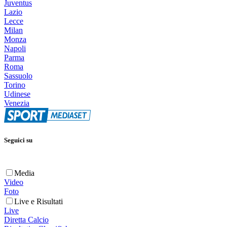
Juventus
Lazio
Lecce
Milan
Monza
Napoli
Parma
Roma
Sassuolo
Torino
Udinese
Venezia
Seguici su
Media
Video
Foto
Live e Risultati
Live
Diretta Calcio