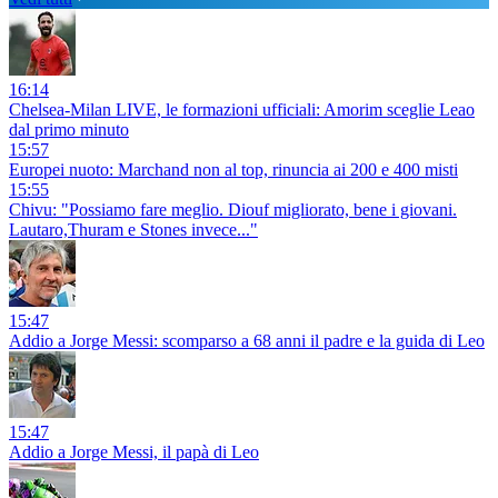
16:14
Chelsea-Milan LIVE, le formazioni ufficiali: Amorim sceglie Leao
dal primo minuto
15:57
Europei nuoto: Marchand non al top, rinuncia ai 200 e 400 misti
15:55
Chivu: "Possiamo fare meglio. Diouf migliorato, bene i giovani.
Lautaro,Thuram e Stones invece..."
15:47
Addio a Jorge Messi: scomparso a 68 anni il padre e la guida di Leo
15:47
Addio a Jorge Messi, il papà di Leo