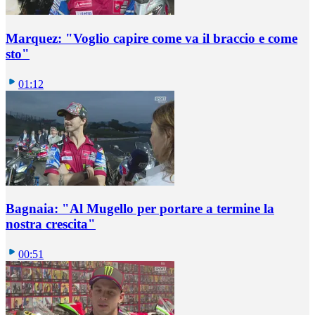
Marquez: "Voglio capire come va il braccio e come
sto"
01:12
Bagnaia: "Al Mugello per portare a termine la
nostra crescita"
00:51