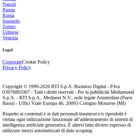
Napoli
Parma
Roma
Sassuolo
Torino
Udinese
Venezia
Legal
Corporate
Cookie Policy
Privacy Policy
Copyright © 1999-
2026
RTI S.p.A. Business Digital - P.Iva
03976881007 - Tutti i diritti riservati - Per la pubblicità Mediamond
S.p.A. - RTI S.p.A., Mediaset N.V., sede legale Amsterdam (Paesi
Bassi) - Uffici Viale Europa 46, 20093 Cologno Monzese (MI)
Rispetto ai contenuti e ai dati personali trasmessi e/o riprodotti è
vietata ogni utilizzazione funzionale all’addestramento di sistemi di
intelligenza artificiale generativa. È altresì fatto divieto espresso di
utilizzare mezzi automatizzati di data scraping.