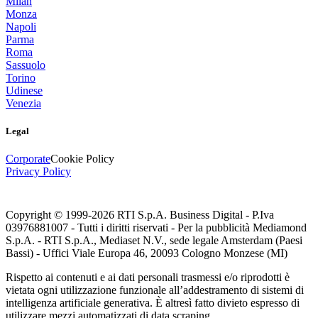
Milan
Monza
Napoli
Parma
Roma
Sassuolo
Torino
Udinese
Venezia
Legal
Corporate
Cookie Policy
Privacy Policy
Copyright © 1999-
2026
RTI S.p.A. Business Digital - P.Iva
03976881007 - Tutti i diritti riservati - Per la pubblicità Mediamond
S.p.A. - RTI S.p.A., Mediaset N.V., sede legale Amsterdam (Paesi
Bassi) - Uffici Viale Europa 46, 20093 Cologno Monzese (MI)
Rispetto ai contenuti e ai dati personali trasmessi e/o riprodotti è
vietata ogni utilizzazione funzionale all’addestramento di sistemi di
intelligenza artificiale generativa. È altresì fatto divieto espresso di
utilizzare mezzi automatizzati di data scraping.