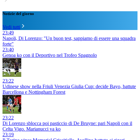
Notizie del giorno
Vedi tutti
23:49
Napoli, Di Lorenzo: "Un buon test, sappiamo di essere una squadra
forte"
23:40
Genoa ko con il Deportivo nel Trofeo Spagnolo
23:22
Udinese show nella Friuli Venezia Giulia Cup: decide Bayo, battute
Barcellona e Nottingham Forest
23:22
Di Lorenzo sblocca poi pasticcio di De Bruyne: pari Napoli con il
Celta Vigo. Marianucci va ko
23:19