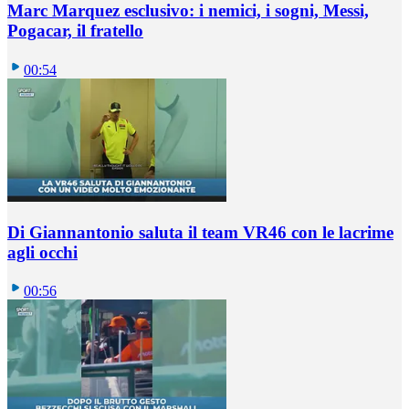
Marc Marquez esclusivo: i nemici, i sogni, Messi,
Pogacar, il fratello
00:54
Di Giannantonio saluta il team VR46 con le lacrime
agli occhi
00:56