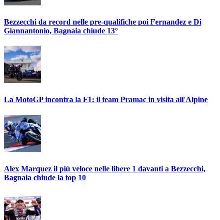
Bezzecchi da record nelle pre-qualifiche poi Fernandez e Di
Giannantonio, Bagnaia chiude 13°
La MotoGP incontra la F1: il team Pramac in visita all'Alpine
Alex Marquez il più veloce nelle libere 1 davanti a Bezzecchi,
Bagnaia chiude la top 10