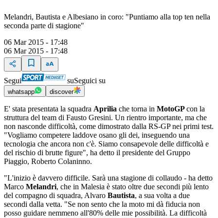
Melandri, Bautista e Albesiano in coro: "Puntiamo alla top ten nella
seconda parte di stagione"
06 Mar 2015 - 17:48
06 Mar 2015 - 17:48
Segui
su
Seguici su
whatsapp
discover
E' stata presentata la squadra
Aprilia
che torna in
MotoGP
con la
struttura del team di Fausto Gresini. Un rientro importante, ma che
non nasconde difficoltà, come dimostrato dalla RS-GP nei primi test.
"Vogliamo competere laddove osano gli dei, inseguendo una
tecnologia che ancora non c'è. Siamo consapevole delle difficoltà e
del rischio di brutte figure", ha detto il presidente del Gruppo
Piaggio, Roberto Colaninno.
"L'inizio è davvero difficile. Sarà una stagione di collaudo - ha detto
Marco
Melandri
, che in Malesia è stato oltre due secondi più lento
del compagno di squadra, Alvaro
Bautista
, a sua volta a due
secondi dalla vetta. "Se non sento che la moto mi dà fiducia non
posso guidare nemmeno all'80% delle mie possibilità. La difficoltà