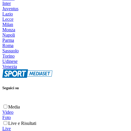
Inter
Juventus
Lazio
Lecce
Milan
Monza
Napoli
Parma
Roma
Sassuolo
Torino
Udinese
Venezia
Seguici su
Media
Video
Foto
Live e Risultati
Live