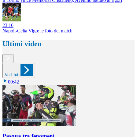
Il Torino vince Memorial Criscitiello, Avellino battuto ai rigori
23:16
Napoli-Celta Vigo: le foto del match
Ultimi video
Vedi tutti
00:42
Pasqua tra fenomeni