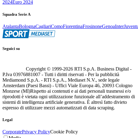
2024
Euro 2024
Squadra Serie A
Atalanta
Bologna
Cagliari
Como
Fiorentina
Frosinone
Genoa
Inter
Juvent
Seguici su
Copyright © 1999-
2026
RTI S.p.A. Business Digital -
P.Iva 03976881007 - Tutti i diritti riservati - Per la pubblicità
Mediamond S.p.A. - RTI S.p.A., Mediaset N.V., sede legale
Amsterdam (Paesi Bassi) - Uffici Viale Europa 46, 20093 Cologno
Monzese (MI)
Rispetto ai contenuti e ai dati personali trasmessi e/o
riprodotti è vietata ogni utilizzazione funzionale all’addestramento di
sistemi di intelligenza artificiale generativa. È altresì fatto divieto
espresso di utilizzare mezzi automatizzati di data scraping.
Legal
Corporate
Privacy Policy
Cookie Policy
Media