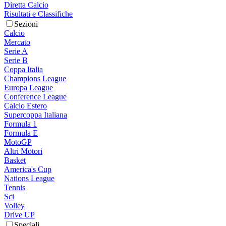
Diretta Calcio
Risultati e Classifiche
Sezioni
Calcio
Mercato
Serie A
Serie B
Coppa Italia
Champions League
Europa League
Conference League
Calcio Estero
Supercoppa Italiana
Formula 1
Formula E
MotoGP
Altri Motori
Basket
America's Cup
Nations League
Tennis
Sci
Volley
Drive UP
Speciali