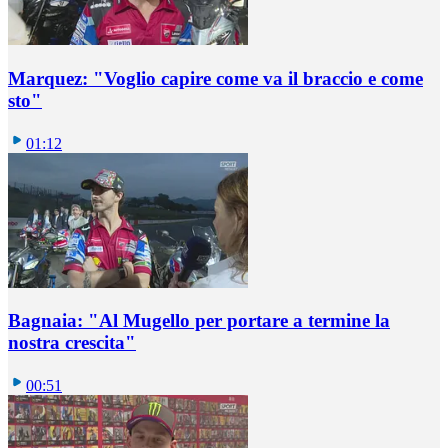
Marquez: "Voglio capire come va il braccio e come
sto"
01:12
Bagnaia: "Al Mugello per portare a termine la
nostra crescita"
00:51