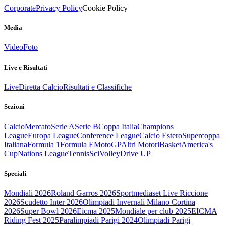
Corporate
Privacy Policy
Cookie Policy
Media
Video
Foto
Live e Risultati
Live
Diretta Calcio
Risultati e Classifiche
Sezioni
Calcio
Mercato
Serie A
Serie B
Coppa Italia
Champions
League
Europa League
Conference League
Calcio Estero
Supercoppa
Italiana
Formula 1
Formula E
MotoGP
Altri Motori
Basket
America's
Cup
Nations League
Tennis
Sci
Volley
Drive UP
Speciali
Mondiali 2026
Roland Garros 2026
Sportmediaset Live Riccione
2026
Scudetto Inter 2026
Olimpiadi Invernali Milano Cortina
2026
Super Bowl 2026
Eicma 2025
Mondiale per club 2025
EICMA
Riding Fest 2025
Paralimpiadi Parigi 2024
Olimpiadi Parigi