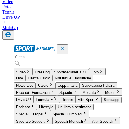
Video
Foto
Tennis
Drive UP
F1
MotoGp
Video
Pressing
Sportmediaset XXL
Foto
Live
Diretta Calcio
Risultati e Classifiche
News Live
Calcio
Coppa Italia
Supercoppa Italiana
Probabili Formazioni
Squadre
Mercato
Motori
Drive UP
Formula E
Tennis
Altri Sport
Sondaggi
Podcast
Lifestyle
Un libro a settimana
Speciali Europei
Speciali Olimpiadi
Speciale Scudetti
Speciali Mondiali
Altri Speciali