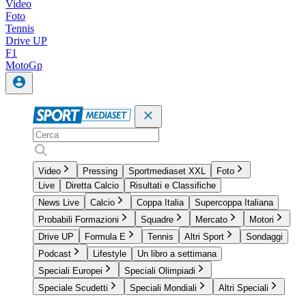
Video
Foto
Tennis
Drive UP
F1
MotoGp
Video
Pressing
Sportmediaset XXL
Foto
Live
Diretta Calcio
Risultati e Classifiche
News Live
Calcio
Coppa Italia
Supercoppa Italiana
Probabili Formazioni
Squadre
Mercato
Motori
Drive UP
Formula E
Tennis
Altri Sport
Sondaggi
Podcast
Lifestyle
Un libro a settimana
Speciali Europei
Speciali Olimpiadi
Speciale Scudetti
Speciali Mondiali
Altri Speciali