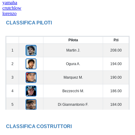
yamaha
crutchlow
lorenzo