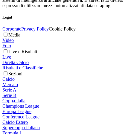
sistemi di intelligenza artificiale generativa. È altresì fatto divieto
espresso di utilizzare mezzi automatizzati di data scraping.
Legal
Corporate
Privacy Policy
Cookie Policy
Media
Video
Foto
Live e Risultati
Live
Diretta Calcio
Risultati e Classifiche
Sezioni
Calcio
Mercato
Serie A
Serie B
Coppa Italia
Champions League
Europa League
Conference League
Calcio Estero
Supercoppa Italiana
Formula 1