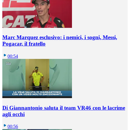
Marc Marquez esclusivo: i nemici, i sogni, Messi,
Pogacar, il fratello
00:54
Di Giannantonio saluta il team VR46 con le lacrime
agli occhi
00:56