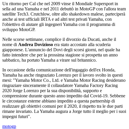
Un ritorno per Cal che nel 2009 vinse il Mondiale Supersport in
sella ad una Yamaha e nel 2011 debuttò in MotoGP con l'allora team
satellite Tech3. Crutchlow, oltre allo shakedown malese, parteciperà
anche ai test ufficiali IRTA e ad altri test privati ​​Yamaha, con
l'obiettivo di aiutare gli ingegneri Yamaha con il programma di
sviluppo MotoGP.
Nelle scorse settimane, complice il divorzio da Ducati, anche il
nome di
Andrea Dovizioso
era stato accostato alla scuderia
giapponese. L'annuncio del Dovi degli scorsi giorni, nel quale ha
fatto intendere che per la prossima stagione si prospetta un anno
sabbatico, ha portato Yamaha a virare sul britannico.
In occasione della comunicazione dell'ingaggio dell'ex Honda,
Yamaha ha anche ringraziato Lorenzo per il lavoro svolto in questi
mesi: "Yamaha Motor Co., Ltd. e Yamaha Motor Racing desiderano
ringraziare sinceramente il collaudatore Yamaha Factory Racing
2020 Jorge Lorenzo per la sua disponibilità, supporto e
comprensione durante questo anno impedito dal Covid-19. Sebbene
le circostanze esterne abbiano impedito a questa partnership di
realizzare gli obiettivi comuni per il 2020, il rispetto tra le due parti
rimane invariato. La Yamaha augura a Jorge tutto il meglio per i suoi
impegni futuri".
motogp