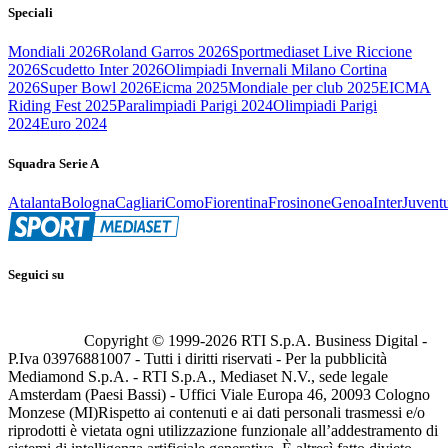
Speciali
Mondiali 2026
Roland Garros 2026
Sportmediaset Live Riccione
2026
Scudetto Inter 2026
Olimpiadi Invernali Milano Cortina
2026
Super Bowl 2026
Eicma 2025
Mondiale per club 2025
EICMA
Riding Fest 2025
Paralimpiadi Parigi 2024
Olimpiadi Parigi
2024
Euro 2024
Squadra Serie A
Atalanta
Bologna
Cagliari
Como
Fiorentina
Frosinone
Genoa
Inter
Juvent
Seguici su
Copyright © 1999-
2026
RTI S.p.A. Business Digital -
P.Iva 03976881007 - Tutti i diritti riservati - Per la pubblicità
Mediamond S.p.A. - RTI S.p.A., Mediaset N.V., sede legale
Amsterdam (Paesi Bassi) - Uffici Viale Europa 46, 20093 Cologno
Monzese (MI)
Rispetto ai contenuti e ai dati personali trasmessi e/o
riprodotti è vietata ogni utilizzazione funzionale all’addestramento di