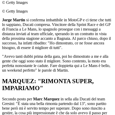
© Getty Images
© Getty Images
Jorge Martin
si conferma imbattibile in MotoGP e ci tiene che tutti
lo sappiano, Ducati compresa. Vincitore della Sprint Race e del GP
di Francia a Le Mans, lo spagnolo prosegue con i messaggi a
distanza inviati al team ufficiale, sperando in un contratto in vista
della prossima stagione accanto a Bagnaia. Al parco chiuso, dopo il
successo, ha infatti ribadito: "Ho dimostrato, ce ne fosse ancora
bisogno, di essere il migliore di tutti".
"Avevo tanti dubbi prima della gara, poi ho dimostrato a me e alla
gente che oggi sono stato il migliore. Sono contento, la moto era
perfetta nonostante le cadute. Fare doppietta qui a Le Mans è bello,
un weekend perfetto" le parole di Martin.
MARQUEZ: "RIMONTA SUPER,
IMPARIAMO"
Secondo posto per
Marc Marquez
in sella alla Ducati del team
Gresini: "È stata una bella rimonta partendo dal 13°, sono partito
bene però mi è servito tempo per superare. Dopo sono riuscito a
gestire, la cosa più impressionate è che da solo avevo il passo per