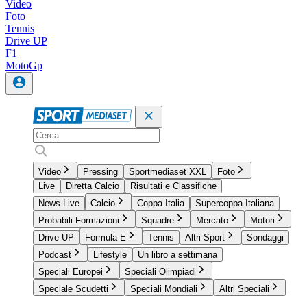
Video
Foto
Tennis
Drive UP
F1
MotoGp
Video
Pressing
Sportmediaset XXL
Foto
Live
Diretta Calcio
Risultati e Classifiche
News Live
Calcio
Coppa Italia
Supercoppa Italiana
Probabili Formazioni
Squadre
Mercato
Motori
Drive UP
Formula E
Tennis
Altri Sport
Sondaggi
Podcast
Lifestyle
Un libro a settimana
Speciali Europei
Speciali Olimpiadi
Speciale Scudetti
Speciali Mondiali
Altri Speciali