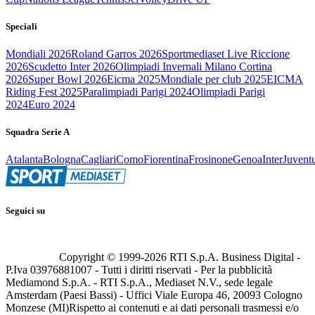
Speciali
Mondiali 2026
Roland Garros 2026
Sportmediaset Live Riccione
2026
Scudetto Inter 2026
Olimpiadi Invernali Milano Cortina
2026
Super Bowl 2026
Eicma 2025
Mondiale per club 2025
EICMA
Riding Fest 2025
Paralimpiadi Parigi 2024
Olimpiadi Parigi
2024
Euro 2024
Squadra Serie A
Atalanta
Bologna
Cagliari
Como
Fiorentina
Frosinone
Genoa
Inter
Juvent
Seguici su
Copyright © 1999-
2026
RTI S.p.A. Business Digital -
P.Iva 03976881007 - Tutti i diritti riservati - Per la pubblicità
Mediamond S.p.A. - RTI S.p.A., Mediaset N.V., sede legale
Amsterdam (Paesi Bassi) - Uffici Viale Europa 46, 20093 Cologno
Monzese (MI)
Rispetto ai contenuti e ai dati personali trasmessi e/o