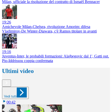
Milan, ufficiale la risoluzione del contratto di Ismaël Bennacer
19:26
Amichevole Milan-Chelsea, rivoluzione Amorim: difesa
Vladimirov-De Winter-Diawara, c'è Ramos titolare in avanti
19:16
Juventus-Inter, le probabili formazioni: Alajbegovic dal 1', Gatti out.
Pio-Iddrissou coppia confermata
Ultimi video
Vedi tutti
00:42