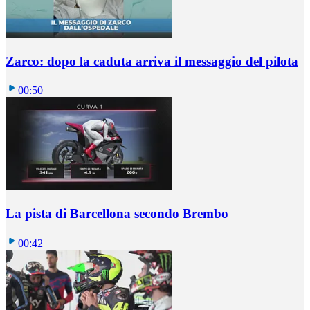
Zarco: dopo la caduta arriva il messaggio del pilota
00:50
La pista di Barcellona secondo Brembo
00:42