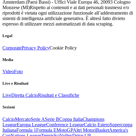
Amsterdam (Paesi Bassi) - Uffici Viale Europa 46, 20093 Cologno
Monzese (MI)
Rispetto ai contenuti e ai dati personali trasmessi e/o
riprodotti è vietata ogni utilizzazione funzionale all’addestramento di
sistemi di intelligenza artificiale generativa. È altresì fatto divieto
espresso di utilizzare mezzi automatizzati di data scraping.
Legal
Corporate
Privacy Policy
Cookie Policy
Media
Video
Foto
Live e Risultati
Live
Diretta Calcio
Risultati e Classifiche
Sezioni
Calcio
Mercato
Serie A
Serie B
Coppa Italia
Champions
League
Europa League
Conference League
Calcio Estero
Supercoppa
Italiana
Formula 1
Formula E
MotoGP
Altri Motori
Basket
America's
Cup
Nations League
Tennis
Sci
Volley
Drive UP