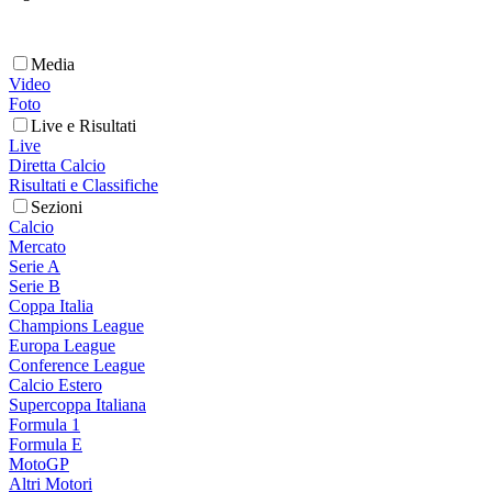
Media
Video
Foto
Live e Risultati
Live
Diretta Calcio
Risultati e Classifiche
Sezioni
Calcio
Mercato
Serie A
Serie B
Coppa Italia
Champions League
Europa League
Conference League
Calcio Estero
Supercoppa Italiana
Formula 1
Formula E
MotoGP
Altri Motori