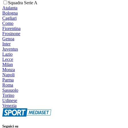
Squadra Serie A
Atalanta
Bologna
Cagliari
Como
Fiorentina
Frosinone
Genoa
Inter
Juventus
Lazio
Lecce
Milan
Monza
Napoli
Parma
Roma
Sassuolo
Torino
Udinese
Venezia
Seguici su