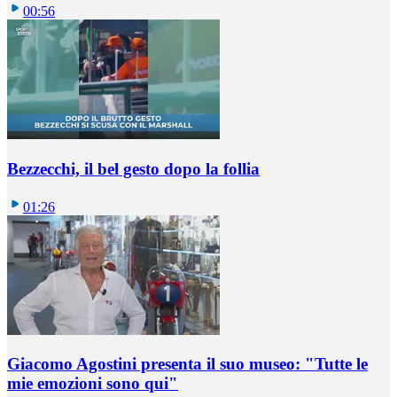
00:56
Bezzecchi, il bel gesto dopo la follia
01:26
Giacomo Agostini presenta il suo museo: "Tutte le
mie emozioni sono qui"