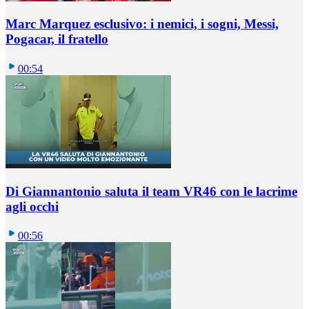
Marc Marquez esclusivo: i nemici, i sogni, Messi,
Pogacar, il fratello
00:54
Di Giannantonio saluta il team VR46 con le lacrime
agli occhi
00:56