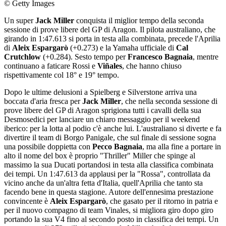
© Getty Images
Un super
Jack Miller
conquista il miglior tempo della seconda
sessione di prove libere del GP di Aragon. Il pilota australiano, che
girando in 1:47.613 si porta in testa alla combinata, precede l'Aprilia
di
Aleix Espargarò
(+0.273) e la Yamaha ufficiale di
Cal
Crutchlow
(+0.284). Sesto tempo per
Francesco Bagnaia
, mentre
continuano a faticare Rossi e
Viñales
, che hanno chiuso
rispettivamente col 18° e 19° tempo.
Dopo le ultime delusioni a Spielberg e Silverstone arriva una
boccata d'aria fresca per
Jack Miller
, che nella seconda sessione di
prove libere del GP di Aragon sprigiona tutti i cavalli della sua
Desmosedici per lanciare un chiaro messaggio per il weekend
iberico: per la lotta al podio c'è anche lui. L'australiano si diverte e fa
divertire il team di Borgo Panigale, che sul finale di sessione sogna
una possibile doppietta con
Pecco Bagnaia
, ma alla fine a portare in
alto il nome del box è proprio "Thriller" Miller che spinge al
massimo la sua Ducati portandosi in testa alla classifica combinata
dei tempi. Un 1:47.613 da applausi per la "Rossa", controllata da
vicino anche da un'altra fetta d'Italia, quell'Aprilia che tanto sta
facendo bene in questa stagione. Autore dell'ennesima prestazione
convincente è
Aleix Espargarò
, che gasato per il ritorno in patria e
per il nuovo compagno di team Vinales, si migliora giro dopo giro
portando la sua V4 fino al secondo posto in classifica dei tempi. Un