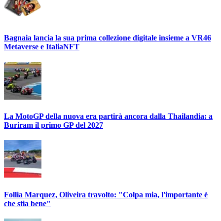
Bagnaia lancia la sua prima collezione digitale insieme a VR46
Metaverse e ItaliaNFT
La MotoGP della nuova era partirà ancora dalla Thailandia: a
Buriram il primo GP del 2027
Follia Marquez, Oliveira travolto: "Colpa mia, l'importante è
che stia bene"