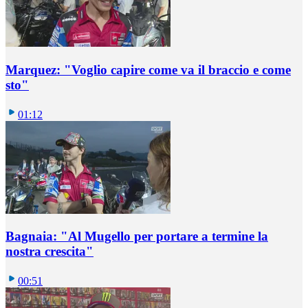
Marquez: "Voglio capire come va il braccio e come
sto"
01:12
Bagnaia: "Al Mugello per portare a termine la
nostra crescita"
00:51