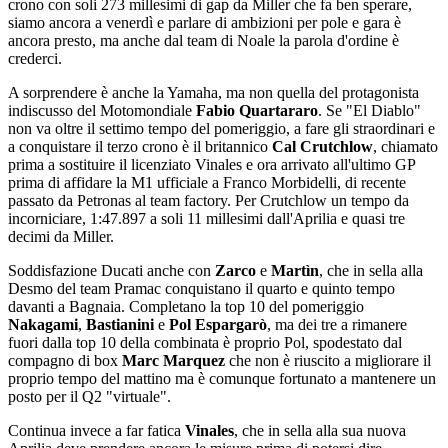
crono con soli 273 millesimi di gap da Miller che fa ben sperare,
siamo ancora a venerdì e parlare di ambizioni per pole e gara è
ancora presto, ma anche dal team di Noale la parola d'ordine è
crederci.
A sorprendere è anche la Yamaha, ma non quella del protagonista
indiscusso del Motomondiale
Fabio Quartararo
. Se "El Diablo"
non va oltre il settimo tempo del pomeriggio, a fare gli straordinari e
a conquistare il terzo crono è il britannico
Cal Crutchlow
, chiamato
prima a sostituire il licenziato Vinales e ora arrivato all'ultimo GP
prima di affidare la M1 ufficiale a Franco Morbidelli, di recente
passato da Petronas al team factory. Per Crutchlow un tempo da
incorniciare, 1:47.897 a soli 11 millesimi dall'Aprilia e quasi tre
decimi da Miller.
Soddisfazione Ducati anche con
Zarco
e
Martìn
, che in sella alla
Desmo del team Pramac conquistano il quarto e quinto tempo
davanti a Bagnaia. Completano la top 10 del pomeriggio
Nakagami
,
Bastianini
e
Pol Espargarò
, ma dei tre a rimanere
fuori dalla top 10 della combinata è proprio Pol, spodestato dal
compagno di box
Marc Marquez
che non è riuscito a migliorare il
proprio tempo del mattino ma è comunque fortunato a mantenere un
posto per il Q2 "virtuale".
Continua invece a far fatica
Vinales
, che in sella alla sua nuova