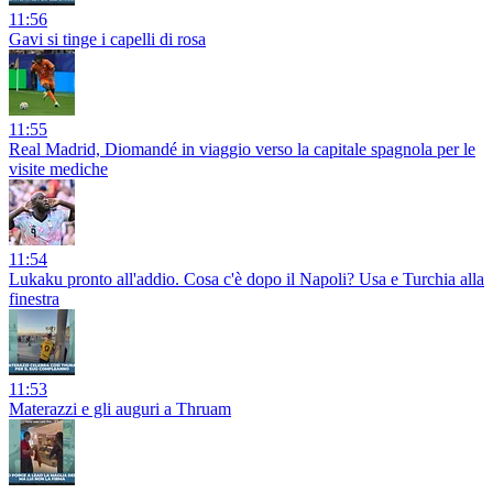
11:56
Gavi si tinge i capelli di rosa
11:55
Real Madrid, Diomandé in viaggio verso la capitale spagnola per le
visite mediche
11:54
Lukaku pronto all'addio. Cosa c'è dopo il Napoli? Usa e Turchia alla
finestra
11:53
Materazzi e gli auguri a Thruam