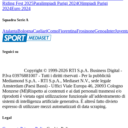
Riding Fest 2025
Paralimpiadi Parigi 2024
Olimpiadi Parigi
2024
Euro 2024
Squadra Serie A
Atalanta
Bologna
Cagliari
Como
Fiorentina
Frosinone
Genoa
Inter
Juvent
Seguici su
Copyright © 1999-
2026
RTI S.p.A. Business Digital -
P.Iva 03976881007 - Tutti i diritti riservati - Per la pubblicità
Mediamond S.p.A. - RTI S.p.A., Mediaset N.V., sede legale
Amsterdam (Paesi Bassi) - Uffici Viale Europa 46, 20093 Cologno
Monzese (MI)
Rispetto ai contenuti e ai dati personali trasmessi e/o
riprodotti è vietata ogni utilizzazione funzionale all’addestramento di
sistemi di intelligenza artificiale generativa. È altresì fatto divieto
espresso di utilizzare mezzi automatizzati di data scraping.
Legal