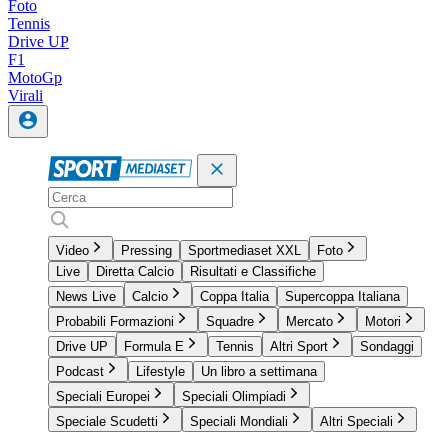
Foto
Tennis
Drive UP
F1
MotoGp
Virali
Video
Pressing
Sportmediaset XXL
Foto
Live
Diretta Calcio
Risultati e Classifiche
News Live
Calcio
Coppa Italia
Supercoppa Italiana
Probabili Formazioni
Squadre
Mercato
Motori
Drive UP
Formula E
Tennis
Altri Sport
Sondaggi
Podcast
Lifestyle
Un libro a settimana
Speciali Europei
Speciali Olimpiadi
Speciale Scudetti
Speciali Mondiali
Altri Speciali