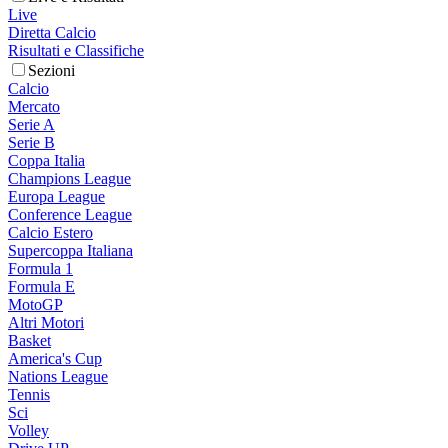
Live
Diretta Calcio
Risultati e Classifiche
Sezioni
Calcio
Mercato
Serie A
Serie B
Coppa Italia
Champions League
Europa League
Conference League
Calcio Estero
Supercoppa Italiana
Formula 1
Formula E
MotoGP
Altri Motori
Basket
America's Cup
Nations League
Tennis
Sci
Volley