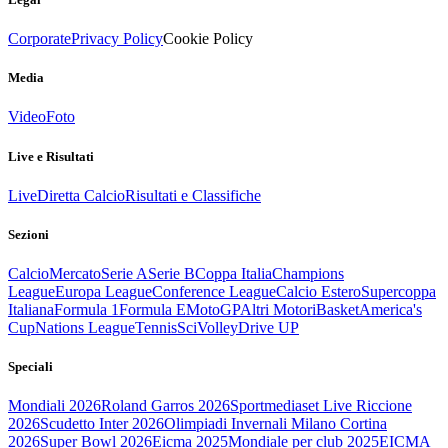
Corporate
Privacy Policy
Cookie Policy
Media
Video
Foto
Live e Risultati
Live
Diretta Calcio
Risultati e Classifiche
Sezioni
Calcio
Mercato
Serie A
Serie B
Coppa Italia
Champions
League
Europa League
Conference League
Calcio Estero
Supercoppa
Italiana
Formula 1
Formula E
MotoGP
Altri Motori
Basket
America's
Cup
Nations League
Tennis
Sci
Volley
Drive UP
Speciali
Mondiali 2026
Roland Garros 2026
Sportmediaset Live Riccione
2026
Scudetto Inter 2026
Olimpiadi Invernali Milano Cortina
2026
Super Bowl 2026
Eicma 2025
Mondiale per club 2025
EICMA