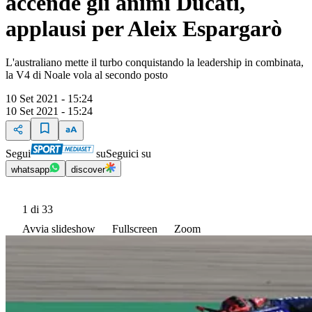
accende gli animi Ducati,
applausi per Aleix Espargarò
L'australiano mette il turbo conquistando la leadership in combinata,
la V4 di Noale vola al secondo posto
10 Set 2021 - 15:24
10 Set 2021 - 15:24
Segui
su
Seguici su
whatsapp
discover
1
di 33
Avvia slideshow
Fullscreen
Zoom