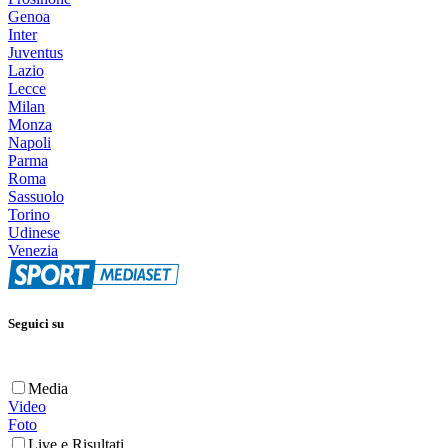
Genoa
Inter
Juventus
Lazio
Lecce
Milan
Monza
Napoli
Parma
Roma
Sassuolo
Torino
Udinese
Venezia
Seguici su
Media
Video
Foto
Live e Risultati