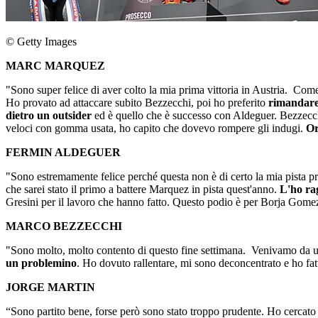
© Getty Images
MARC MARQUEZ
"Sono super felice di aver colto la mia prima vittoria in Austria. Co
Ho provato ad attaccare subito Bezzecchi, poi ho preferito
rimandare 
dietro un outsider
ed è quello che è successo con Aldeguer. Bezzecchi
veloci con gomma usata, ho capito che dovevo rompere gli indugi.
Or
FERMIN ALDEGUER
"Sono estremamente felice perché
questa non è di certo la mia pista 
che sarei stato il primo a battere Marquez in pista quest'anno.
L'ho ra
Gresini per il lavoro che hanno fatto. Questo podio è per Borja Gome
MARCO BEZZECCHI
"Sono molto, molto contento di questo fine settimana. Venivamo da u
un problemino
. Ho dovuto rallentare, mi sono deconcentrato e ho fatt
JORGE MARTIN
“Sono partito bene, forse però sono stato troppo prudente. Ho cercato