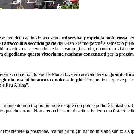
me avevo detto ad inizio weekend,
mi serviva proprio la moto rossa
pe
l'attacco alla seconda parte
del Gran Premio perché a serbatoio pie
 lo vedevo e sapevo che ce la stavamo giocando, quando ho visto che Al
a ci godiamo questa vittoria ma restiamo concentrati
per la prossim
preferita, come non lo era Le Mans dove ero arrivato terzo.
Quando ho su
ggiunto, ma lui ha ancora qualcosa in più
. Fare podio su queste pist
z e Pau Alsina".
n momento non troppo buono e reagire con pole e podio è fantastico.
C
o qualche errore. Non credo che sarei riuscito a batterlo ma è stato bello
 di mantenere la posizione, ma nei primi giri hanno iniziano subito a 