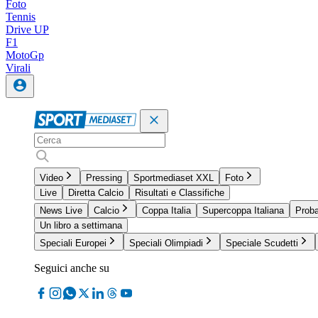
Foto
Tennis
Drive UP
F1
MotoGp
Virali
Video
Pressing
Sportmediaset XXL
Foto
Live
Diretta Calcio
Risultati e Classifiche
News Live
Calcio
Coppa Italia
Supercoppa Italiana
Proba
Un libro a settimana
Speciali Europei
Speciali Olimpiadi
Speciale Scudetti
Seguici anche su