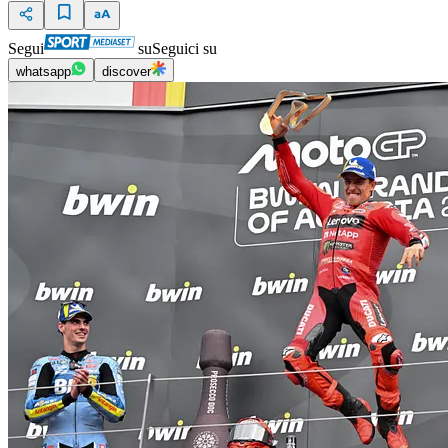
Segui
su
Seguici su
whatsapp
discover