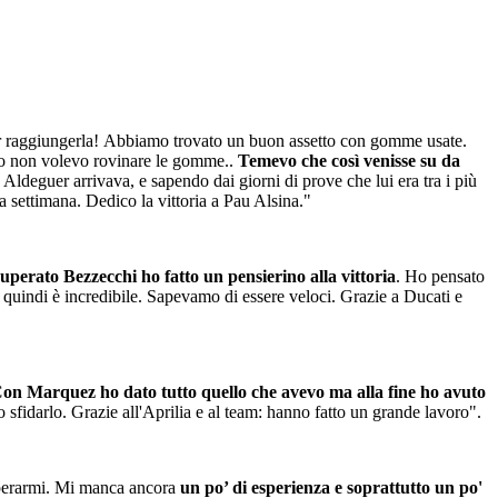
r raggiungerla! Abbiamo trovato un buon assetto con gomme usate.
no non volevo rovinare le gomme..
Temevo che così venisse su da
deguer arrivava, e sapendo dai giorni di prove che lui era tra i più
a settimana. Dedico la vittoria a Pau Alsina."
perato Bezzecchi ho fatto un pensierino alla vittoria
. Ho pensato
e quindi è incredibile. Sapevamo di essere veloci. Grazie a Ducati e
on Marquez ho dato tutto quello che avevo ma alla fine ho avuto
 sfidarlo. Grazie all'Aprilia e al team: hanno fatto un grande lavoro".
superarmi. Mi manca ancora
un po’ di esperienza e soprattutto un po'