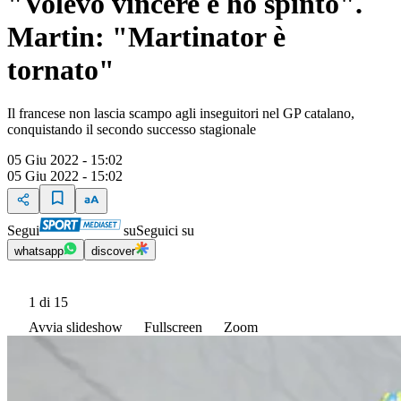
"Volevo vincere e ho spinto".
Martin: "Martinator è
tornato"
Il francese non lascia scampo agli inseguitori nel GP catalano,
conquistando il secondo successo stagionale
05 Giu 2022 - 15:02
05 Giu 2022 - 15:02
Segui
su
Seguici su
whatsapp
discover
1
di 15
Avvia slideshow
Fullscreen
Zoom