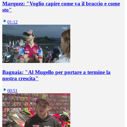
Marquez: "Voglio capire come va il braccio e come
sto"
01:12
Bagnaia: "Al Mugello per portare a termine la
nostra crescita"
00:51