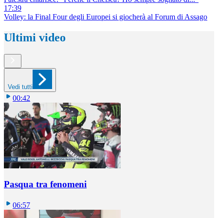
17:39
Volley: la Final Four degli Europei si giocherà al Forum di Assago
Ultimi video
Vedi tutti
00:42
Pasqua tra fenomeni
06:57