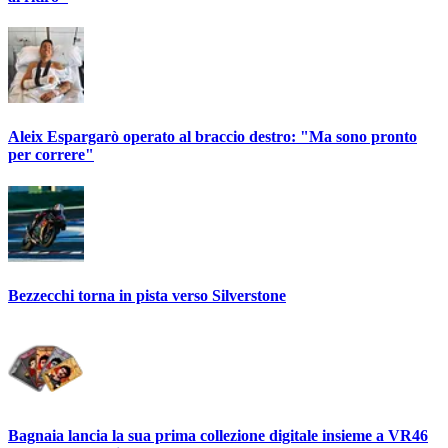
Aleix Espargarò operato al braccio destro: "Ma sono pronto
per correre"
Bezzecchi torna in pista verso Silverstone
Bagnaia lancia la sua prima collezione digitale insieme a VR46