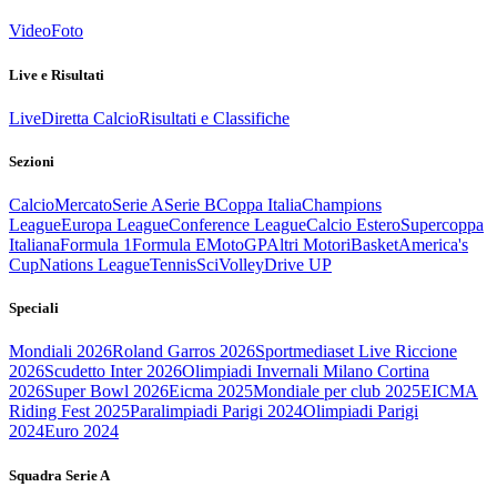
Video
Foto
Live e Risultati
Live
Diretta Calcio
Risultati e Classifiche
Sezioni
Calcio
Mercato
Serie A
Serie B
Coppa Italia
Champions
League
Europa League
Conference League
Calcio Estero
Supercoppa
Italiana
Formula 1
Formula E
MotoGP
Altri Motori
Basket
America's
Cup
Nations League
Tennis
Sci
Volley
Drive UP
Speciali
Mondiali 2026
Roland Garros 2026
Sportmediaset Live Riccione
2026
Scudetto Inter 2026
Olimpiadi Invernali Milano Cortina
2026
Super Bowl 2026
Eicma 2025
Mondiale per club 2025
EICMA
Riding Fest 2025
Paralimpiadi Parigi 2024
Olimpiadi Parigi
2024
Euro 2024
Squadra Serie A