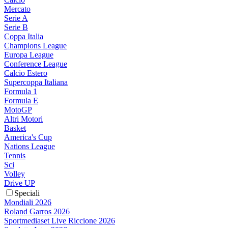
Mercato
Serie A
Serie B
Coppa Italia
Champions League
Europa League
Conference League
Calcio Estero
Supercoppa Italiana
Formula 1
Formula E
MotoGP
Altri Motori
Basket
America's Cup
Nations League
Tennis
Sci
Volley
Drive UP
Speciali
Mondiali 2026
Roland Garros 2026
Sportmediaset Live Riccione 2026