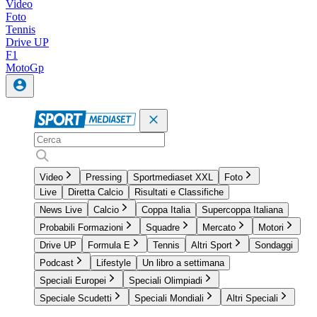
Video
Foto
Tennis
Drive UP
F1
MotoGp
Video
Pressing
Sportmediaset XXL
Foto
Live
Diretta Calcio
Risultati e Classifiche
News Live
Calcio
Coppa Italia
Supercoppa Italiana
Probabili Formazioni
Squadre
Mercato
Motori
Drive UP
Formula E
Tennis
Altri Sport
Sondaggi
Podcast
Lifestyle
Un libro a settimana
Speciali Europei
Speciali Olimpiadi
Speciale Scudetti
Speciali Mondiali
Altri Speciali