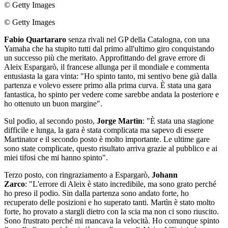
© Getty Images
© Getty Images
Fabio Quartararo
senza rivali nel GP della Catalogna, con una
Yamaha che ha stupito tutti dal primo all'ultimo giro conquistando
un successo più che meritato. Approfittando del grave errore di
Aleix Espargarò, il francese allunga per il mondiale e commenta
entusiasta la gara vinta: "Ho spinto tanto, mi sentivo bene già dalla
partenza e volevo essere primo alla prima curva. È stata una gara
fantastica, ho spinto per vedere come sarebbe andata la posteriore e
ho ottenuto un buon margine".
Sul podio, al secondo posto,
Jorge Martìn
: "È stata una stagione
difficile e lunga, la gara è stata complicata ma sapevo di essere
Martinator e il secondo posto è molto importante. Le ultime gare
sono state complicate, questo risultato arriva grazie al pubblico e ai
miei tifosi che mi hanno spinto".
Terzo posto, con ringraziamento a Espargarò,
Johann
Zarco
: "L'errore di Aleix è stato incredibile, ma sono grato perché
ho preso il podio. Sin dalla partenza sono andato forte, ho
recuperato delle posizioni e ho superato tanti. Martìn è stato molto
forte, ho provato a stargli dietro con la scia ma non ci sono riuscito.
Sono frustrato perché mi mancava la velocità. Ho comunque spinto