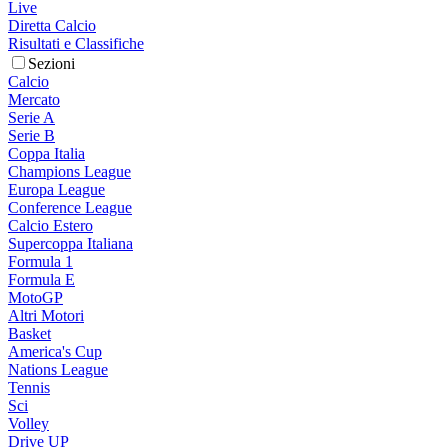
Live
Diretta Calcio
Risultati e Classifiche
Sezioni
Calcio
Mercato
Serie A
Serie B
Coppa Italia
Champions League
Europa League
Conference League
Calcio Estero
Supercoppa Italiana
Formula 1
Formula E
MotoGP
Altri Motori
Basket
America's Cup
Nations League
Tennis
Sci
Volley
Drive UP