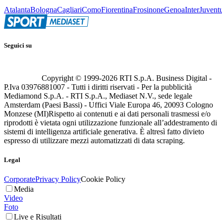
Atalanta
Bologna
Cagliari
Como
Fiorentina
Frosinone
Genoa
Inter
Juvent
Seguici su
Copyright © 1999-
2026
RTI S.p.A. Business Digital -
P.Iva 03976881007 - Tutti i diritti riservati - Per la pubblicità
Mediamond S.p.A. - RTI S.p.A., Mediaset N.V., sede legale
Amsterdam (Paesi Bassi) - Uffici Viale Europa 46, 20093 Cologno
Monzese (MI)
Rispetto ai contenuti e ai dati personali trasmessi e/o
riprodotti è vietata ogni utilizzazione funzionale all’addestramento di
sistemi di intelligenza artificiale generativa. È altresì fatto divieto
espresso di utilizzare mezzi automatizzati di data scraping.
Legal
Corporate
Privacy Policy
Cookie Policy
Media
Video
Foto
Live e Risultati