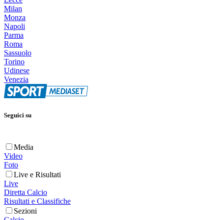
Milan
Monza
Napoli
Parma
Roma
Sassuolo
Torino
Udinese
Venezia
Seguici su
Media
Video
Foto
Live e Risultati
Live
Diretta Calcio
Risultati e Classifiche
Sezioni
Calcio