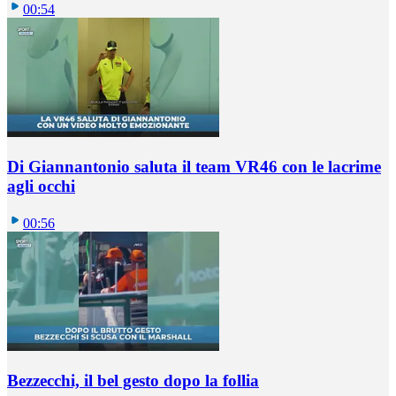
00:54
Di Giannantonio saluta il team VR46 con le lacrime
agli occhi
00:56
Bezzecchi, il bel gesto dopo la follia