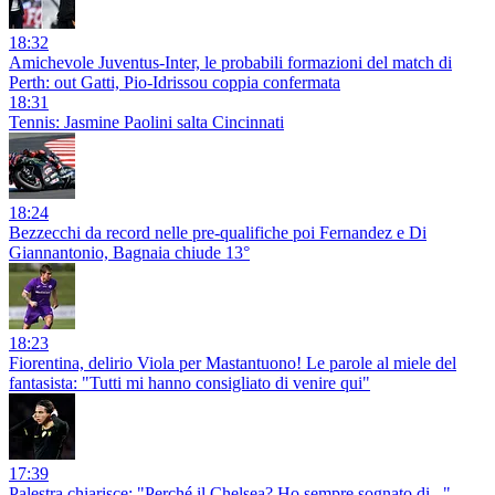
18:32
Amichevole Juventus-Inter, le probabili formazioni del match di
Perth: out Gatti, Pio-Idrissou coppia confermata
18:31
Tennis: Jasmine Paolini salta Cincinnati
18:24
Bezzecchi da record nelle pre-qualifiche poi Fernandez e Di
Giannantonio, Bagnaia chiude 13°
18:23
Fiorentina, delirio Viola per Mastantuono! Le parole al miele del
fantasista: "Tutti mi hanno consigliato di venire qui"
17:39
Palestra chiarisce: "Perché il Chelsea? Ho sempre sognato di..."