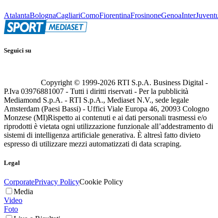
Atalanta
Bologna
Cagliari
Como
Fiorentina
Frosinone
Genoa
Inter
Juvent
Seguici su
Copyright © 1999-
2026
RTI S.p.A. Business Digital -
P.Iva 03976881007 - Tutti i diritti riservati - Per la pubblicità
Mediamond S.p.A. - RTI S.p.A., Mediaset N.V., sede legale
Amsterdam (Paesi Bassi) - Uffici Viale Europa 46, 20093 Cologno
Monzese (MI)
Rispetto ai contenuti e ai dati personali trasmessi e/o
riprodotti è vietata ogni utilizzazione funzionale all’addestramento di
sistemi di intelligenza artificiale generativa. È altresì fatto divieto
espresso di utilizzare mezzi automatizzati di data scraping.
Legal
Corporate
Privacy Policy
Cookie Policy
Media
Video
Foto