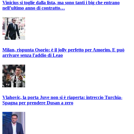
Vinicius si toglie dalla lista, ma sono tanti i big che entrano
nell’ultimo anno di contratto…
Milan, rispunta Osorio: è il jolly perfetto per Amorim. E può
arrivare senza l'addio di Leao
Vlahovic, la porta Juve non si è riaperta: intreccio Turchia-
Spagna per prendere Dusan a zero