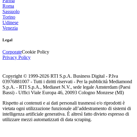
Parma
Roma
Sassuolo
Torino
Udinese
Venezia
Legal
Corporate
Cookie Policy
Privacy Policy
Copyright © 1999-
2026
RTI S.p.A. Business Digital - P.Iva
03976881007 - Tutti i diritti riservati - Per la pubblicità Mediamond
S.p.A. - RTI S.p.A., Mediaset N.V., sede legale Amsterdam (Paesi
Bassi) - Uffici Viale Europa 46, 20093 Cologno Monzese (MI)
Rispetto ai contenuti e ai dati personali trasmessi e/o riprodotti è
vietata ogni utilizzazione funzionale all’addestramento di sistemi di
intelligenza artificiale generativa. È altresì fatto divieto espresso di
utilizzare mezzi automatizzati di data scraping.