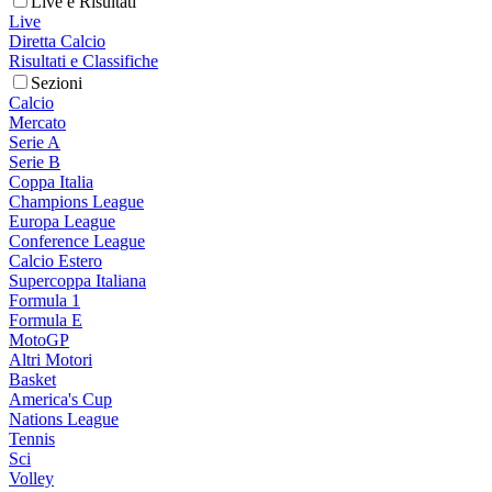
Live e Risultati
Live
Diretta Calcio
Risultati e Classifiche
Sezioni
Calcio
Mercato
Serie A
Serie B
Coppa Italia
Champions League
Europa League
Conference League
Calcio Estero
Supercoppa Italiana
Formula 1
Formula E
MotoGP
Altri Motori
Basket
America's Cup
Nations League
Tennis
Sci
Volley