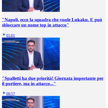
"Napoli, ecco la squadra che vuole Lukaku. E può
sbloccare un nome top in attacco"
01:01
"Spalletti ha due priorità! Giornata importante per
il portiere, ma in attacco..."
00:57