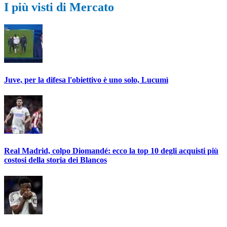
I più visti di Mercato
Juve, per la difesa l'obiettivo è uno solo, Lucumì
Real Madrid, colpo Diomandé: ecco la top 10 degli acquisti più
costosi della storia dei Blancos