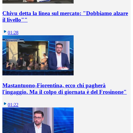
Chivu detta la linea sul mercato: "Dobbiamo alzare
il livello""
01:28
Mastantuono-Fiorentina, ecco chi pagherà
l'ingaggio. Ma il colpo di giornata è del Frosinone"
01:22