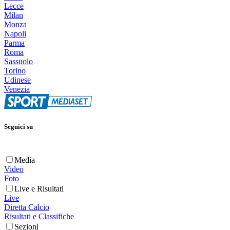
Lecce
Milan
Monza
Napoli
Parma
Roma
Sassuolo
Torino
Udinese
Venezia
Seguici su
Media
Video
Foto
Live e Risultati
Live
Diretta Calcio
Risultati e Classifiche
Sezioni