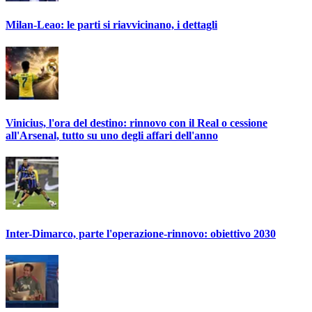
Milan-Leao: le parti si riavvicinano, i dettagli
Vinicius, l'ora del destino: rinnovo con il Real o cessione
all'Arsenal, tutto su uno degli affari dell'anno
Inter-Dimarco, parte l'operazione-rinnovo: obiettivo 2030