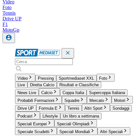
Video
Foto
Tennis
Drive UP
F1
MotoGp
Video
Pressing
Sportmediaset XXL
Foto
Live
Diretta Calcio
Risultati e Classifiche
News Live
Calcio
Coppa Italia
Supercoppa Italiana
Probabili Formazioni
Squadre
Mercato
Motori
Drive UP
Formula E
Tennis
Altri Sport
Sondaggi
Podcast
Lifestyle
Un libro a settimana
Speciali Europei
Speciali Olimpiadi
Speciale Scudetti
Speciali Mondiali
Altri Speciali