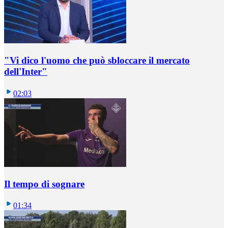
"Vi dico l'uomo che può sbloccare il mercato
dell'Inter"
02:03
Il tempo di sognare
01:34