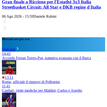
Gran finale a Riccione per l'Estathé 3x3 Italia
Streetbasket Circuit: All Star e DKB regine d'Italia
06 Ago 2026 - 15:59
Daniele Rubini
Mercato ora per ora
Vedi tutti
14:43
Accordo Ferran Torres-Psg, trattativa avanzata con il Barça
13:11
Roma, ufficiale il rinnovo di Pellegrini
11:41
Cagliari, visite mediche per Maldini, Carlos e Aurelio