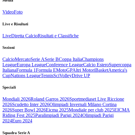
Media
Video
Foto
Live e Risultati
Live
Diretta Calcio
Risultati e Classifiche
Sezioni
Calcio
Mercato
Serie A
Serie B
Coppa Italia
Champions
League
Europa League
Conference League
Calcio Estero
Supercoppa
Italiana
Formula 1
Formula E
MotoGP
Altri Motori
Basket
America's
Cup
Nations League
Tennis
Sci
Volley
Drive UP
Speciali
Mondiali 2026
Roland Garros 2026
Sportmediaset Live Riccione
2026
Scudetto Inter 2026
Olimpiadi Invernali Milano Cortina
2026
Super Bowl 2026
Eicma 2025
Mondiale per club 2025
EICMA
Riding Fest 2025
Paralimpiadi Parigi 2024
Olimpiadi Parigi
2024
Euro 2024
Squadra Serie A