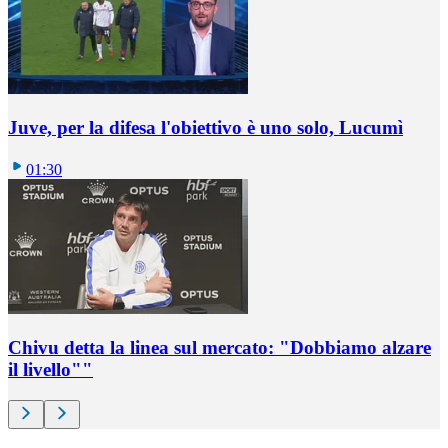
Juve, per la difesa l'obiettivo è uno solo, Lucumì
01:30
Chivu detta la linea sul mercato: "Dobbiamo alzare
il livello""