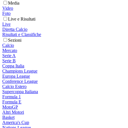
Media
Video
Foto
Live e Risultati
Live
Diretta Calcio
Risultati e Classifiche
Sezioni
Calcio
Mercato
Serie A
Serie B
Coppa Italia
Champions League
Europa League
Conference League
Calcio Estero
Supercoppa Italiana
Formula 1
Formula E
MotoGP
Altri Motori
Basket
America's Cup
Nations League