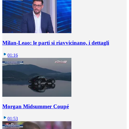
Milan-Leao: le parti si riavvicinano, i dettagli
01:16
Morgan Midsummer Coupé
01:53