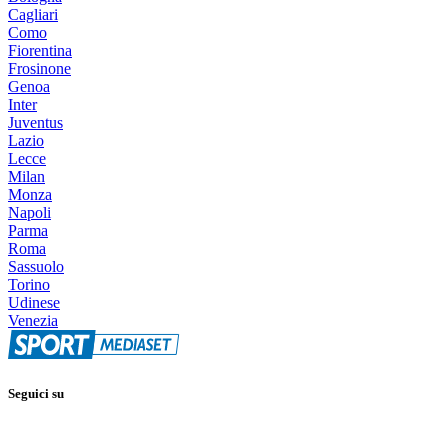
Cagliari
Como
Fiorentina
Frosinone
Genoa
Inter
Juventus
Lazio
Lecce
Milan
Monza
Napoli
Parma
Roma
Sassuolo
Torino
Udinese
Venezia
Seguici su