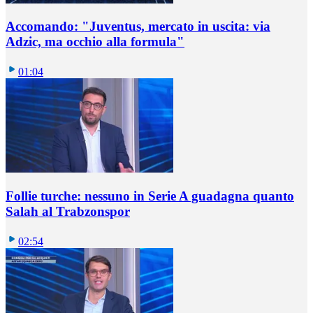
Accomando: "Juventus, mercato in uscita: via
Adzic, ma occhio alla formula"
01:04
Follie turche: nessuno in Serie A guadagna quanto
Salah al Trabzonspor
02:54