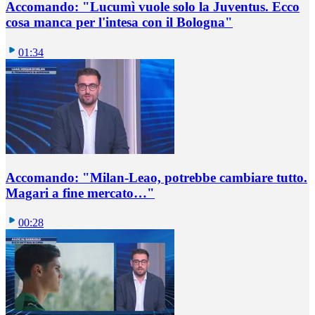
Accomando: "Lucumì vuole solo la Juventus. Ecco
cosa manca per l'intesa con il Bologna"
01:34
Accomando: "Milan-Leao, potrebbe cambiare tutto.
Magari a fine mercato…"
00:28