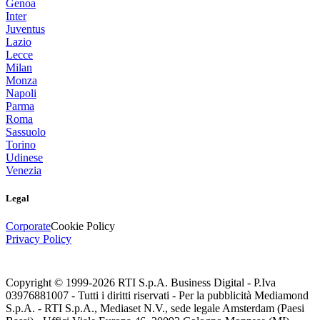
Genoa
Inter
Juventus
Lazio
Lecce
Milan
Monza
Napoli
Parma
Roma
Sassuolo
Torino
Udinese
Venezia
Legal
Corporate
Cookie Policy
Privacy Policy
Copyright © 1999-
2026
RTI S.p.A. Business Digital - P.Iva
03976881007 - Tutti i diritti riservati - Per la pubblicità Mediamond
S.p.A. - RTI S.p.A., Mediaset N.V., sede legale Amsterdam (Paesi