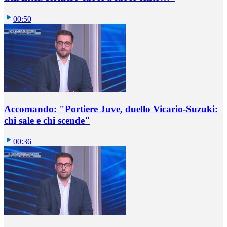
00:50
Accomando: "Portiere Juve, duello Vicario-Suzuki:
chi sale e chi scende"
00:36