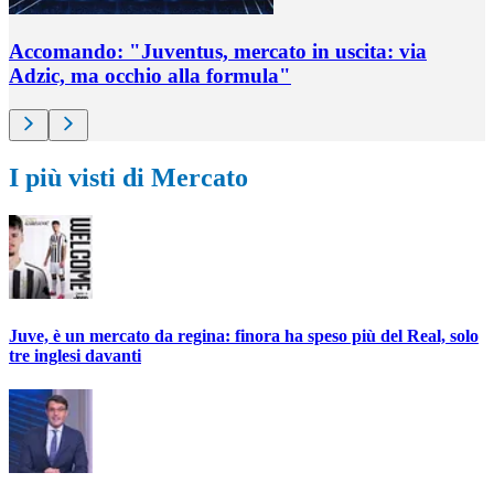
Accomando: "Juventus, mercato in uscita: via
Adzic, ma occhio alla formula"
I più visti di Mercato
Juve, è un mercato da regina: finora ha speso più del Real, solo
tre inglesi davanti