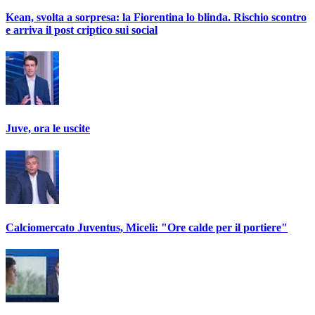
Kean, svolta a sorpresa: la Fiorentina lo blinda. Rischio scontro
e arriva il post criptico sui social
Juve, ora le uscite
Calciomercato Juventus, Miceli: "Ore calde per il portiere"