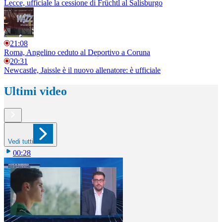
Lecce, ufficiale la cessione di Früchtl al Salisburgo
21:08
Roma, Angelino ceduto al Deportivo a Coruna
20:31
Newcastle, Jaissle è il nuovo allenatore: è ufficiale
Ultimi video
Vedi tutti
00:28