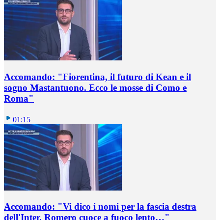
Accomando: "Fiorentina, il futuro di Kean e il
sogno Mastantuono. Ecco le mosse di Como e
Roma"
01:15
Accomando: "Vi dico i nomi per la fascia destra
dell'Inter. Romero cuoce a fuoco lento…"