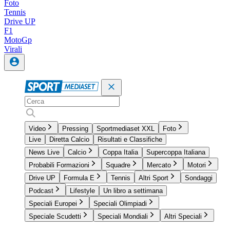
Foto
Tennis
Drive UP
F1
MotoGp
Virali
Video
Pressing
Sportmediaset XXL
Foto
Live
Diretta Calcio
Risultati e Classifiche
News Live
Calcio
Coppa Italia
Supercoppa Italiana
Probabili Formazioni
Squadre
Mercato
Motori
Drive UP
Formula E
Tennis
Altri Sport
Sondaggi
Podcast
Lifestyle
Un libro a settimana
Speciali Europei
Speciali Olimpiadi
Speciale Scudetti
Speciali Mondiali
Altri Speciali