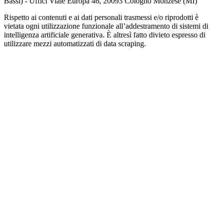
Bassi) - Uffici Viale Europa 46, 20093 Cologno Monzese (MI)
Rispetto ai contenuti e ai dati personali trasmessi e/o riprodotti è
vietata ogni utilizzazione funzionale all’addestramento di sistemi di
intelligenza artificiale generativa. È altresì fatto divieto espresso di
utilizzare mezzi automatizzati di data scraping.