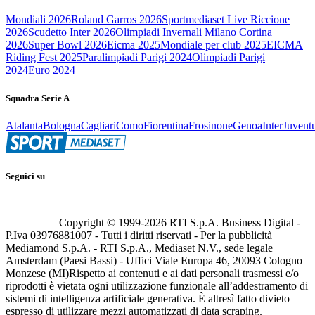
Mondiali 2026
Roland Garros 2026
Sportmediaset Live Riccione
2026
Scudetto Inter 2026
Olimpiadi Invernali Milano Cortina
2026
Super Bowl 2026
Eicma 2025
Mondiale per club 2025
EICMA
Riding Fest 2025
Paralimpiadi Parigi 2024
Olimpiadi Parigi
2024
Euro 2024
Squadra Serie A
Atalanta
Bologna
Cagliari
Como
Fiorentina
Frosinone
Genoa
Inter
Juvent
Seguici su
Copyright © 1999-
2026
RTI S.p.A. Business Digital -
P.Iva 03976881007 - Tutti i diritti riservati - Per la pubblicità
Mediamond S.p.A. - RTI S.p.A., Mediaset N.V., sede legale
Amsterdam (Paesi Bassi) - Uffici Viale Europa 46, 20093 Cologno
Monzese (MI)
Rispetto ai contenuti e ai dati personali trasmessi e/o
riprodotti è vietata ogni utilizzazione funzionale all’addestramento di
sistemi di intelligenza artificiale generativa. È altresì fatto divieto
espresso di utilizzare mezzi automatizzati di data scraping.