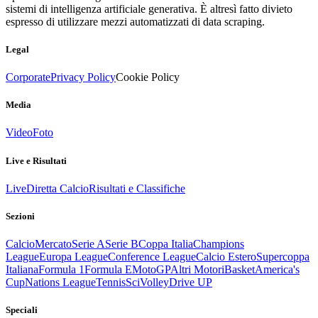
sistemi di intelligenza artificiale generativa. È altresì fatto divieto
espresso di utilizzare mezzi automatizzati di data scraping.
Legal
Corporate
Privacy Policy
Cookie Policy
Media
Video
Foto
Live e Risultati
Live
Diretta Calcio
Risultati e Classifiche
Sezioni
Calcio
Mercato
Serie A
Serie B
Coppa Italia
Champions
League
Europa League
Conference League
Calcio Estero
Supercoppa
Italiana
Formula 1
Formula E
MotoGP
Altri Motori
Basket
America's
Cup
Nations League
Tennis
Sci
Volley
Drive UP
Speciali