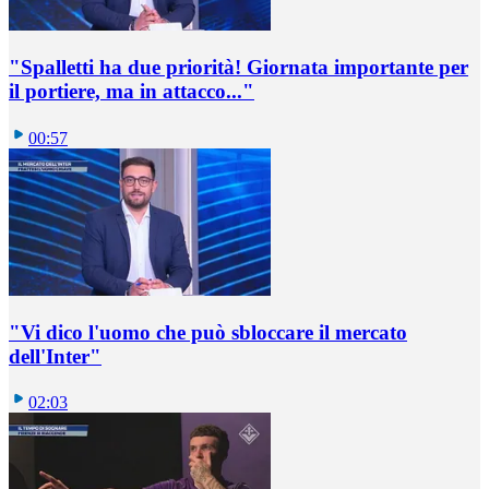
"Spalletti ha due priorità! Giornata importante per
il portiere, ma in attacco..."
00:57
"Vi dico l'uomo che può sbloccare il mercato
dell'Inter"
02:03