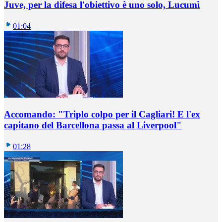
Juve, per la difesa l'obiettivo è uno solo, Lucumì
01:04
Accomando: "Triplo colpo per il Cagliari! E l'ex
capitano del Barcellona passa al Liverpool"
01:28