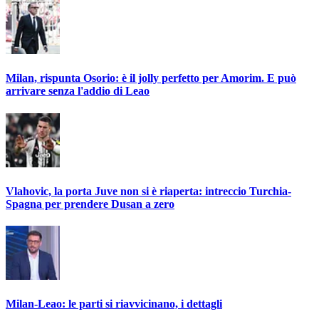
Milan, rispunta Osorio: è il jolly perfetto per Amorim. E può
arrivare senza l'addio di Leao
Vlahovic, la porta Juve non si è riaperta: intreccio Turchia-
Spagna per prendere Dusan a zero
Milan-Leao: le parti si riavvicinano, i dettagli