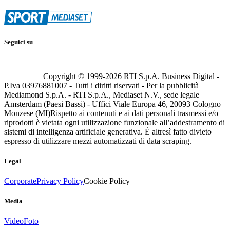
Seguici su
Copyright © 1999-
2026
RTI S.p.A. Business Digital -
P.Iva 03976881007 - Tutti i diritti riservati - Per la pubblicità
Mediamond S.p.A. - RTI S.p.A., Mediaset N.V., sede legale
Amsterdam (Paesi Bassi) - Uffici Viale Europa 46, 20093 Cologno
Monzese (MI)
Rispetto ai contenuti e ai dati personali trasmessi e/o
riprodotti è vietata ogni utilizzazione funzionale all’addestramento di
sistemi di intelligenza artificiale generativa. È altresì fatto divieto
espresso di utilizzare mezzi automatizzati di data scraping.
Legal
Corporate
Privacy Policy
Cookie Policy
Media
Video
Foto