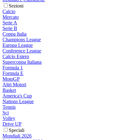
Sezioni
Calcio
Mercato
Serie A
Serie B
Coppa Italia
Champions League
Europa League
Conference League
Calcio Estero
Supercoppa Italiana
Formula 1
Formula E
MotoGP
Altri Motori
Basket
America's Cup
Nations League
Tennis
Sci
Volley
Drive UP
Speciali
Mondiali 2026