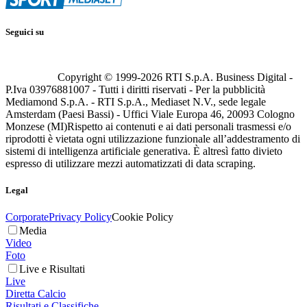
Seguici su
Copyright © 1999-
2026
RTI S.p.A. Business Digital -
P.Iva 03976881007 - Tutti i diritti riservati - Per la pubblicità
Mediamond S.p.A. - RTI S.p.A., Mediaset N.V., sede legale
Amsterdam (Paesi Bassi) - Uffici Viale Europa 46, 20093 Cologno
Monzese (MI)
Rispetto ai contenuti e ai dati personali trasmessi e/o
riprodotti è vietata ogni utilizzazione funzionale all’addestramento di
sistemi di intelligenza artificiale generativa. È altresì fatto divieto
espresso di utilizzare mezzi automatizzati di data scraping.
Legal
Corporate
Privacy Policy
Cookie Policy
Media
Video
Foto
Live e Risultati
Live
Diretta Calcio
Risultati e Classifiche