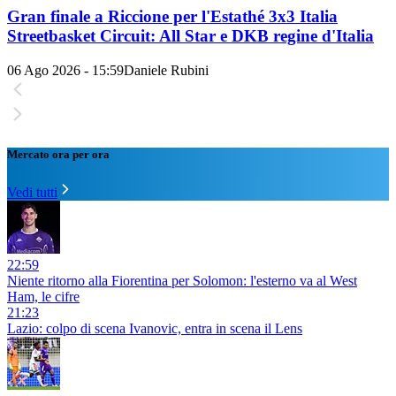
Gran finale a Riccione per l'Estathé 3x3 Italia
Streetbasket Circuit: All Star e DKB regine d'Italia
06 Ago 2026 - 15:59
Daniele Rubini
Mercato ora per ora
Vedi tutti
22:59
Niente ritorno alla Fiorentina per Solomon: l'esterno va al West
Ham, le cifre
21:23
Lazio: colpo di scena Ivanovic, entra in scena il Lens