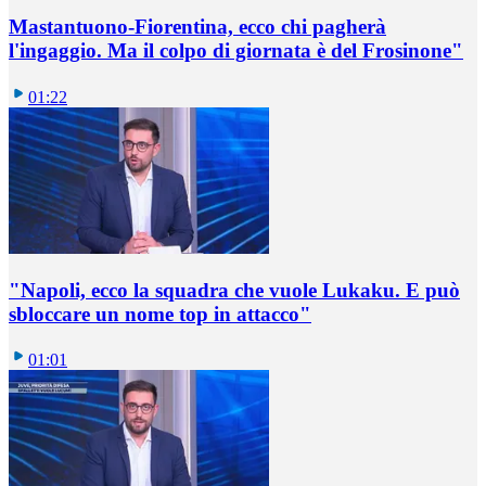
Mastantuono-Fiorentina, ecco chi pagherà
l'ingaggio. Ma il colpo di giornata è del Frosinone"
01:22
"Napoli, ecco la squadra che vuole Lukaku. E può
sbloccare un nome top in attacco"
01:01