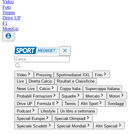
Video
Foto
Tennis
Drive UP
F1
MotoGp
Video
Pressing
Sportmediaset XXL
Foto
Live
Diretta Calcio
Risultati e Classifiche
News Live
Calcio
Coppa Italia
Supercoppa Italiana
Probabili Formazioni
Squadre
Mercato
Motori
Drive UP
Formula E
Tennis
Altri Sport
Sondaggi
Podcast
Lifestyle
Un libro a settimana
Speciali Europei
Speciali Olimpiadi
Speciale Scudetti
Speciali Mondiali
Altri Speciali