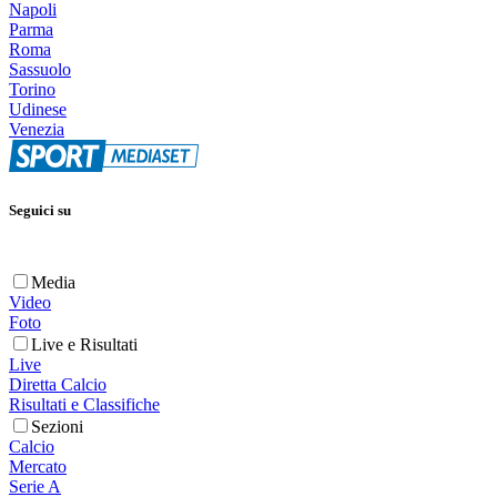
Napoli
Parma
Roma
Sassuolo
Torino
Udinese
Venezia
Seguici su
Media
Video
Foto
Live e Risultati
Live
Diretta Calcio
Risultati e Classifiche
Sezioni
Calcio
Mercato
Serie A