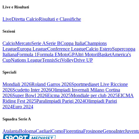
Live e Risultati
Live
Diretta Calcio
Risultati e Classifiche
Sezioni
Calcio
Mercato
Serie A
Serie B
Coppa Italia
Champions
League
Europa League
Conference League
Calcio Estero
Supercoppa
Italiana
Formula 1
Formula E
MotoGP
Altri Motori
Basket
America's
Cup
Nations League
Tennis
Sci
Volley
Drive UP
Speciali
Mondiali 2026
Roland Garros 2026
Sportmediaset Live Riccione
2026
Scudetto Inter 2026
Olimpiadi Invernali Milano Cortina
2026
Super Bowl 2026
Eicma 2025
Mondiale per club 2025
EICMA
Riding Fest 2025
Paralimpiadi Parigi 2024
Olimpiadi Parigi
2024
Euro 2024
Squadra Serie A
Atalanta
Bologna
Cagliari
Como
Fiorentina
Frosinone
Genoa
Inter
Juvent