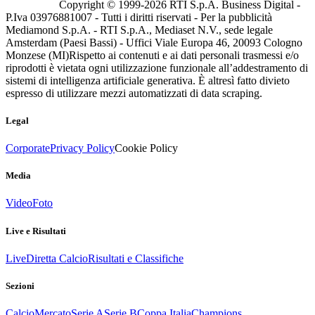
Copyright © 1999-
2026
RTI S.p.A. Business Digital -
P.Iva 03976881007 - Tutti i diritti riservati - Per la pubblicità
Mediamond S.p.A. - RTI S.p.A., Mediaset N.V., sede legale
Amsterdam (Paesi Bassi) - Uffici Viale Europa 46, 20093 Cologno
Monzese (MI)
Rispetto ai contenuti e ai dati personali trasmessi e/o
riprodotti è vietata ogni utilizzazione funzionale all’addestramento di
sistemi di intelligenza artificiale generativa. È altresì fatto divieto
espresso di utilizzare mezzi automatizzati di data scraping.
Legal
Corporate
Privacy Policy
Cookie Policy
Media
Video
Foto
Live e Risultati
Live
Diretta Calcio
Risultati e Classifiche
Sezioni
Calcio
Mercato
Serie A
Serie B
Coppa Italia
Champions