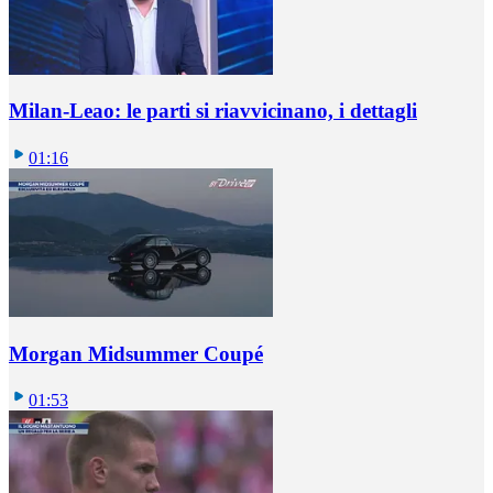
Milan-Leao: le parti si riavvicinano, i dettagli
01:16
Morgan Midsummer Coupé
01:53