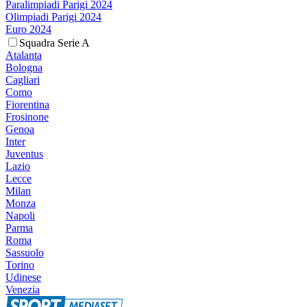
Paralimpiadi Parigi 2024
Olimpiadi Parigi 2024
Euro 2024
Squadra Serie A
Atalanta
Bologna
Cagliari
Como
Fiorentina
Frosinone
Genoa
Inter
Juventus
Lazio
Lecce
Milan
Monza
Napoli
Parma
Roma
Sassuolo
Torino
Udinese
Venezia