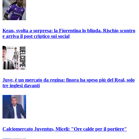
Kean, svolta a sorpresa: la Fiorentina lo blinda. Rischio scontro
e arriva il post criptico sui social
Juve, è un mercato da regina: finora ha speso più del Real, solo
tre inglesi davanti
Calciomercato Juventus, Miceli: "Ore calde per il portiere"