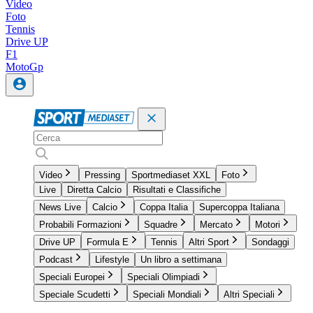
Video
Foto
Tennis
Drive UP
F1
MotoGp
Video
Pressing
Sportmediaset XXL
Foto
Live
Diretta Calcio
Risultati e Classifiche
News Live
Calcio
Coppa Italia
Supercoppa Italiana
Probabili Formazioni
Squadre
Mercato
Motori
Drive UP
Formula E
Tennis
Altri Sport
Sondaggi
Podcast
Lifestyle
Un libro a settimana
Speciali Europei
Speciali Olimpiadi
Speciale Scudetti
Speciali Mondiali
Altri Speciali