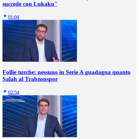
succede con Lukaku"
01:04
Follie turche: nessuno in Serie A guadagna quanto
Salah al Trabzonspor
02:54