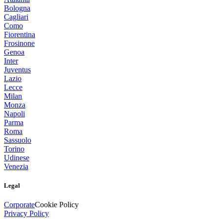
Bologna
Cagliari
Como
Fiorentina
Frosinone
Genoa
Inter
Juventus
Lazio
Lecce
Milan
Monza
Napoli
Parma
Roma
Sassuolo
Torino
Udinese
Venezia
Legal
Corporate
Cookie Policy
Privacy Policy