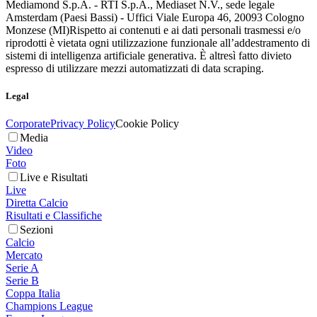
Mediamond S.p.A. - RTI S.p.A., Mediaset N.V., sede legale
Amsterdam (Paesi Bassi) - Uffici Viale Europa 46, 20093 Cologno
Monzese (MI)
Rispetto ai contenuti e ai dati personali trasmessi e/o
riprodotti è vietata ogni utilizzazione funzionale all’addestramento di
sistemi di intelligenza artificiale generativa. È altresì fatto divieto
espresso di utilizzare mezzi automatizzati di data scraping.
Legal
Corporate
Privacy Policy
Cookie Policy
Media
Video
Foto
Live e Risultati
Live
Diretta Calcio
Risultati e Classifiche
Sezioni
Calcio
Mercato
Serie A
Serie B
Coppa Italia
Champions League