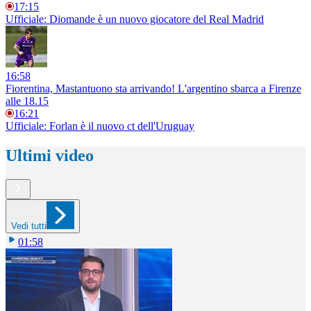
17:15
Ufficiale: Diomande è un nuovo giocatore del Real Madrid
16:58
Fiorentina, Mastantuono sta arrivando! L'argentino sbarca a Firenze
alle 18.15
16:21
Ufficiale: Forlan è il nuovo ct dell'Uruguay
Ultimi video
Vedi tutti
01:58