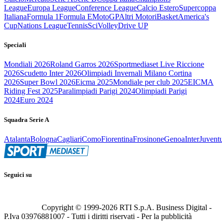
League
Europa League
Conference League
Calcio Estero
Supercoppa
Italiana
Formula 1
Formula E
MotoGP
Altri Motori
Basket
America's
Cup
Nations League
Tennis
Sci
Volley
Drive UP
Speciali
Mondiali 2026
Roland Garros 2026
Sportmediaset Live Riccione
2026
Scudetto Inter 2026
Olimpiadi Invernali Milano Cortina
2026
Super Bowl 2026
Eicma 2025
Mondiale per club 2025
EICMA
Riding Fest 2025
Paralimpiadi Parigi 2024
Olimpiadi Parigi
2024
Euro 2024
Squadra Serie A
Atalanta
Bologna
Cagliari
Como
Fiorentina
Frosinone
Genoa
Inter
Juvent
Seguici su
Copyright © 1999-
2026
RTI S.p.A. Business Digital -
P.Iva 03976881007 - Tutti i diritti riservati - Per la pubblicità