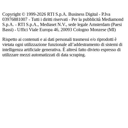
Copyright © 1999-
2026
RTI S.p.A. Business Digital - P.Iva
03976881007 - Tutti i diritti riservati - Per la pubblicità Mediamond
S.p.A. - RTI S.p.A., Mediaset N.V., sede legale Amsterdam (Paesi
Bassi) - Uffici Viale Europa 46, 20093 Cologno Monzese (MI)
Rispetto ai contenuti e ai dati personali trasmessi e/o riprodotti è
vietata ogni utilizzazione funzionale all’addestramento di sistemi di
intelligenza artificiale generativa. È altresì fatto divieto espresso di
utilizzare mezzi automatizzati di data scraping.