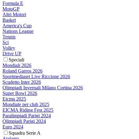
Formula E
MotoGP
Altri Motori
Basket
America's Cup
Nations League
Tennis
Sci
Volley
Drive UP
Speciali
Mondiali 2026
Roland Garros 2026
Sportmediaset Live Riccione 2026
Scudetto Inter 2026
Olimpiadi Invernali Milano Cortina 2026
Super Bowl 2026
Eicma 2025
Mondiale per club 2025
EICMA Riding Fest 2025
Paralimpiadi Parigi 2024
Olimpiadi Parigi 2024
Euro 2024
Squadra Serie A
Atalanta