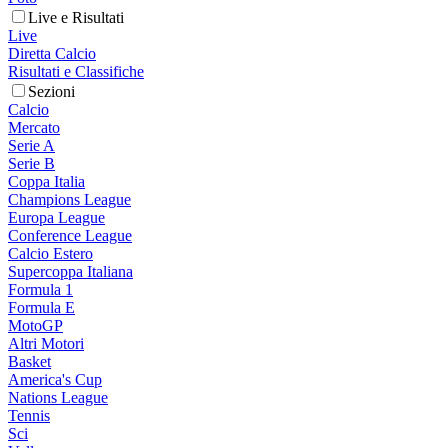
Live e Risultati
Live
Diretta Calcio
Risultati e Classifiche
Sezioni
Calcio
Mercato
Serie A
Serie B
Coppa Italia
Champions League
Europa League
Conference League
Calcio Estero
Supercoppa Italiana
Formula 1
Formula E
MotoGP
Altri Motori
Basket
America's Cup
Nations League
Tennis
Sci