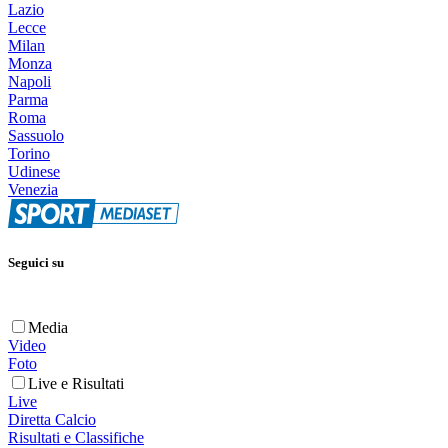
Lazio
Lecce
Milan
Monza
Napoli
Parma
Roma
Sassuolo
Torino
Udinese
Venezia
Seguici su
Media
Video
Foto
Live e Risultati
Live
Diretta Calcio
Risultati e Classifiche