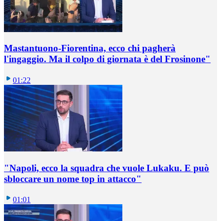
Mastantuono-Fiorentina, ecco chi pagherà
l'ingaggio. Ma il colpo di giornata è del Frosinone"
01:22
"Napoli, ecco la squadra che vuole Lukaku. E può
sbloccare un nome top in attacco"
01:01