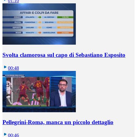
01:10
Svolta clamorosa sul capo di Sebastiano Esposito
00:48
Pellegrini-Roma, manca un piccolo dettaglio
00:46