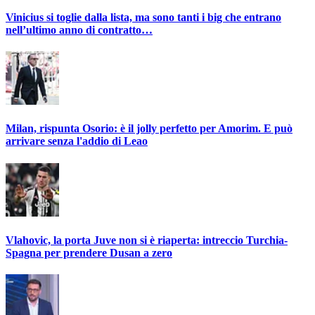
Vinicius si toglie dalla lista, ma sono tanti i big che entrano
nell’ultimo anno di contratto…
Milan, rispunta Osorio: è il jolly perfetto per Amorim. E può
arrivare senza l'addio di Leao
Vlahovic, la porta Juve non si è riaperta: intreccio Turchia-
Spagna per prendere Dusan a zero