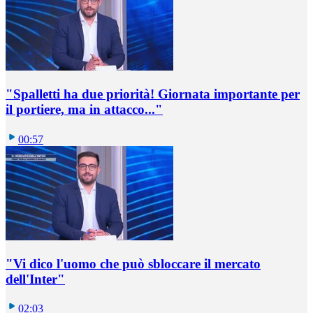
"Spalletti ha due priorità! Giornata importante per
il portiere, ma in attacco..."
00:57
"Vi dico l'uomo che può sbloccare il mercato
dell'Inter"
02:03