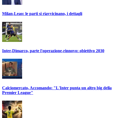
Milan-Leao: le parti si riavvicinano, i dettagli
Inter-Dimarco, parte l'operazione-rinnovo: obiettivo 2030
Calciomercato, Accomando: "L'Inter punta un altro big della
Premier League"