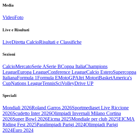
Media
Video
Foto
Live e Risultati
Live
Diretta Calcio
Risultati e Classifiche
Sezioni
Calcio
Mercato
Serie A
Serie B
Coppa Italia
Champions
League
Europa League
Conference League
Calcio Estero
Supercoppa
Italiana
Formula 1
Formula E
MotoGP
Altri Motori
Basket
America's
Cup
Nations League
Tennis
Sci
Volley
Drive UP
Speciali
Mondiali 2026
Roland Garros 2026
Sportmediaset Live Riccione
2026
Scudetto Inter 2026
Olimpiadi Invernali Milano Cortina
2026
Super Bowl 2026
Eicma 2025
Mondiale per club 2025
EICMA
Riding Fest 2025
Paralimpiadi Parigi 2024
Olimpiadi Parigi
2024
Euro 2024