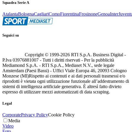
Squadra Serie A
Atalanta
Bologna
Cagliari
Como
Fiorentina
Frosinone
Genoa
Inter
Juvent
Seguici su
Copyright © 1999-
2026
RTI S.p.A. Business Digital -
P.Iva 03976881007 - Tutti i diritti riservati - Per la pubblicità
Mediamond S.p.A. - RTI S.p.A., Mediaset N.V., sede legale
Amsterdam (Paesi Bassi) - Uffici Viale Europa 46, 20093 Cologno
Monzese (MI)
Rispetto ai contenuti e ai dati personali trasmessi e/o
riprodotti è vietata ogni utilizzazione funzionale all’addestramento di
sistemi di intelligenza artificiale generativa. È altresì fatto divieto
espresso di utilizzare mezzi automatizzati di data scraping.
Legal
Corporate
Privacy Policy
Cookie Policy
Media
Video
Foto