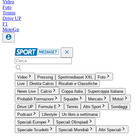
Video
Foto
Tennis
Drive UP
F1
MotoGp
Video
Pressing
Sportmediaset XXL
Foto
Live
Diretta Calcio
Risultati e Classifiche
News Live
Calcio
Coppa Italia
Supercoppa Italiana
Probabili Formazioni
Squadre
Mercato
Motori
Drive UP
Formula E
Tennis
Altri Sport
Sondaggi
Podcast
Lifestyle
Un libro a settimana
Speciali Europei
Speciali Olimpiadi
Speciale Scudetti
Speciali Mondiali
Altri Speciali