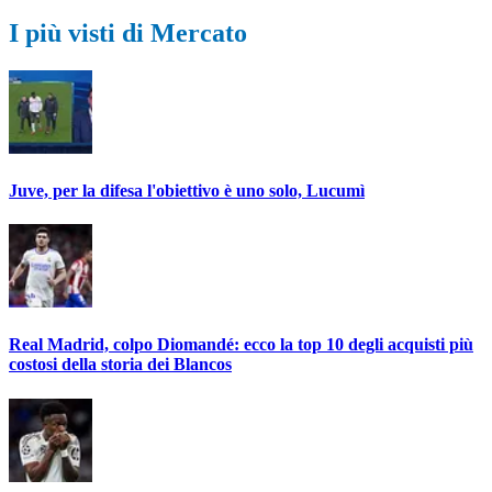
I più visti di Mercato
Juve, per la difesa l'obiettivo è uno solo, Lucumì
Real Madrid, colpo Diomandé: ecco la top 10 degli acquisti più
costosi della storia dei Blancos