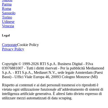
Parma
Roma
Sassuolo
Torino
Udinese
Venezia
Legal
Corporate
Cookie Policy
Privacy Policy
Copyright © 1999-
2026
RTI S.p.A. Business Digital - P.Iva
03976881007 - Tutti i diritti riservati - Per la pubblicità Mediamond
S.p.A. - RTI S.p.A., Mediaset N.V., sede legale Amsterdam (Paesi
Bassi) - Uffici Viale Europa 46, 20093 Cologno Monzese (MI)
Rispetto ai contenuti e ai dati personali trasmessi e/o riprodotti è
vietata ogni utilizzazione funzionale all’addestramento di sistemi di
intelligenza artificiale generativa. È altresì fatto divieto espresso di
utilizzare mezzi automatizzati di data scraping.