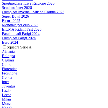
Sportmediaset Live Riccione 2026
Scudetto Inter 2026
Olimpiadi Invernali Milano Cortina 2026
Super Bowl 2026
Eicma 2025
Mondiale per club 2025
EICMA Riding Fest 2025
Paralimpiadi Parigi 2024
Olimpiadi Parigi 2024
Euro 2024
Squadra Serie A
Atalanta
Bologna
Cagliari
Como
Fiorentina
Frosinone
Genoa
Inter
Juventus
Lazio
Lecce
Milan
Monza
Napoli