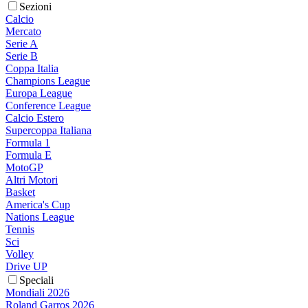
Sezioni
Calcio
Mercato
Serie A
Serie B
Coppa Italia
Champions League
Europa League
Conference League
Calcio Estero
Supercoppa Italiana
Formula 1
Formula E
MotoGP
Altri Motori
Basket
America's Cup
Nations League
Tennis
Sci
Volley
Drive UP
Speciali
Mondiali 2026
Roland Garros 2026