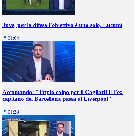
Juve, per la difesa l'obiettivo è uno solo, Lucumì
01:04
Accomando: "Triplo colpo per il Cagliari! E l'ex
capitano del Barcellona passa al Liverpool"
01:28