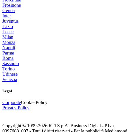
Frosinone
Genoa
Inter
Juventus
Lazio
Lecce
Milan
Monza
Napoli
Parma
Roma
Sassuolo
Torino
Udinese
Venezia
Legal
Corporate
Cookie Policy
Privacy Policy
Copyright © 1999-
2026
RTI S.p.A. Business Digital - P.Iva
03976881007 - Tutti i diritti riservati - Per la pubblicità Mediamond