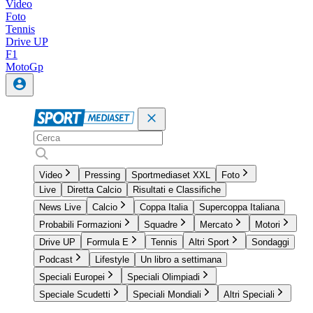
Video
Foto
Tennis
Drive UP
F1
MotoGp
Video
Pressing
Sportmediaset XXL
Foto
Live
Diretta Calcio
Risultati e Classifiche
News Live
Calcio
Coppa Italia
Supercoppa Italiana
Probabili Formazioni
Squadre
Mercato
Motori
Drive UP
Formula E
Tennis
Altri Sport
Sondaggi
Podcast
Lifestyle
Un libro a settimana
Speciali Europei
Speciali Olimpiadi
Speciale Scudetti
Speciali Mondiali
Altri Speciali