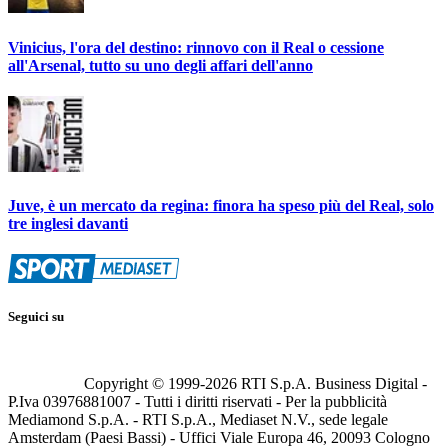
Vinicius, l'ora del destino: rinnovo con il Real o cessione
all'Arsenal, tutto su uno degli affari dell'anno
Juve, è un mercato da regina: finora ha speso più del Real, solo
tre inglesi davanti
Seguici su
Copyright © 1999-
2026
RTI S.p.A. Business Digital -
P.Iva 03976881007 - Tutti i diritti riservati - Per la pubblicità
Mediamond S.p.A. - RTI S.p.A., Mediaset N.V., sede legale
Amsterdam (Paesi Bassi) - Uffici Viale Europa 46, 20093 Cologno