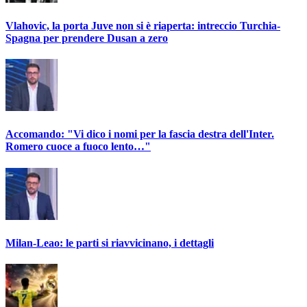
Vlahovic, la porta Juve non si è riaperta: intreccio Turchia-
Spagna per prendere Dusan a zero
Accomando: "Vi dico i nomi per la fascia destra dell'Inter.
Romero cuoce a fuoco lento…"
Milan-Leao: le parti si riavvicinano, i dettagli