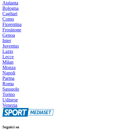
Atalanta
Bologna
Cagliari
Como
Fiorentina
Frosinone
Genoa
Inter
Juventus
Lazio
Lecce
Milan
Monza
Napoli
Parma
Roma
Sassuolo
Torino
Udinese
Venezia
Seguici su