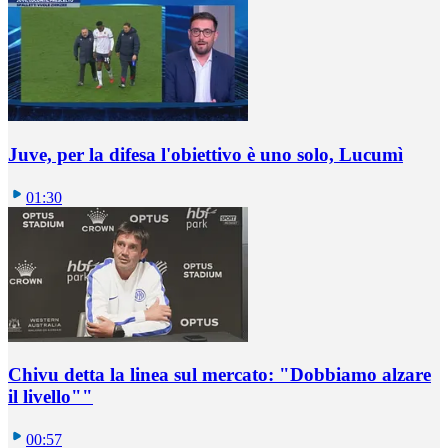
Juve, per la difesa l'obiettivo è uno solo, Lucumì
01:30
Chivu detta la linea sul mercato: "Dobbiamo alzare
il livello""
00:57