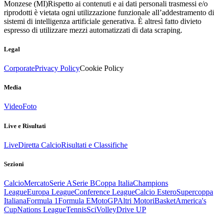
Monzese (MI)
Rispetto ai contenuti e ai dati personali trasmessi e/o
riprodotti è vietata ogni utilizzazione funzionale all’addestramento di
sistemi di intelligenza artificiale generativa. È altresì fatto divieto
espresso di utilizzare mezzi automatizzati di data scraping.
Legal
Corporate
Privacy Policy
Cookie Policy
Media
Video
Foto
Live e Risultati
Live
Diretta Calcio
Risultati e Classifiche
Sezioni
Calcio
Mercato
Serie A
Serie B
Coppa Italia
Champions
League
Europa League
Conference League
Calcio Estero
Supercoppa
Italiana
Formula 1
Formula E
MotoGP
Altri Motori
Basket
America's
Cup
Nations League
Tennis
Sci
Volley
Drive UP