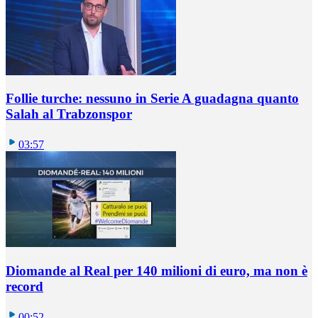
Follie turche: nessuno in Serie A guadagna quanto
Salah al Trabzonspor
03:57
Diomande al Real per 140 milioni di euro, ma non è
record
00:52