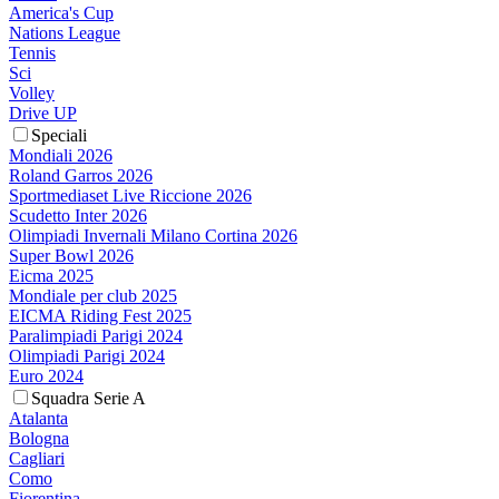
America's Cup
Nations League
Tennis
Sci
Volley
Drive UP
Speciali
Mondiali 2026
Roland Garros 2026
Sportmediaset Live Riccione 2026
Scudetto Inter 2026
Olimpiadi Invernali Milano Cortina 2026
Super Bowl 2026
Eicma 2025
Mondiale per club 2025
EICMA Riding Fest 2025
Paralimpiadi Parigi 2024
Olimpiadi Parigi 2024
Euro 2024
Squadra Serie A
Atalanta
Bologna
Cagliari
Como
Fiorentina