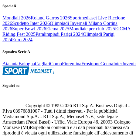
Speciali
Mondiali 2026
Roland Garros 2026
Sportmediaset Live Riccione
2026
Scudetto Inter 2026
Olimpiadi Invernali Milano Cortina
2026
Super Bowl 2026
Eicma 2025
Mondiale per club 2025
EICMA
Riding Fest 2025
Paralimpiadi Parigi 2024
Olimpiadi Parigi
2024
Euro 2024
Squadra Serie A
Atalanta
Bologna
Cagliari
Como
Fiorentina
Frosinone
Genoa
Inter
Juvent
Seguici su
Copyright © 1999-
2026
RTI S.p.A. Business Digital -
P.Iva 03976881007 - Tutti i diritti riservati - Per la pubblicità
Mediamond S.p.A. - RTI S.p.A., Mediaset N.V., sede legale
Amsterdam (Paesi Bassi) - Uffici Viale Europa 46, 20093 Cologno
Monzese (MI)
Rispetto ai contenuti e ai dati personali trasmessi e/o
riprodotti è vietata ogni utilizzazione funzionale all’addestramento di