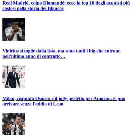
Real Madrid, colpo Diomandé: ecco la top 10 degli acquisti più
costosi della storia dei Blancos
Vinicius si toglie dalla lista, ma sono tanti i big che entrano
nell’ultimo anno di contratto…
Milan, rispunta Osorio: è il jolly perfetto per Amorim. E può
arrivare senza l'addio di Leao