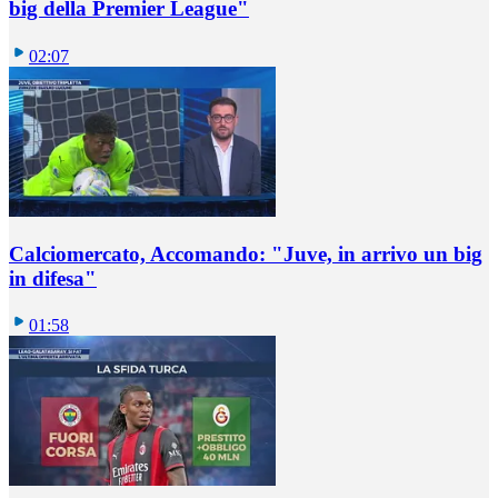
big della Premier League"
02:07
Calciomercato, Accomando: "Juve, in arrivo un big
in difesa"
01:58