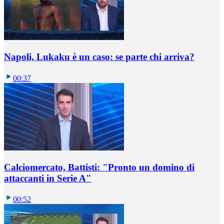
Napoli, Lukaku è un caso: se parte chi arriva?
00:37
Calciomercato, Battisti: "Pronto un domino di
attaccanti in Serie A"
00:52