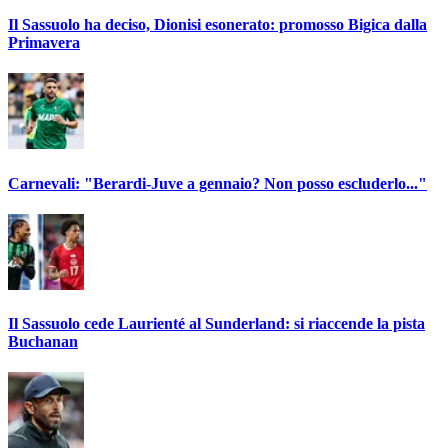
Il Sassuolo ha deciso, Dionisi esonerato: promosso Bigica dalla
Primavera
Carnevali: "Berardi-Juve a gennaio? Non posso escluderlo..."
Il Sassuolo cede Laurienté al Sunderland: si riaccende la pista
Buchanan