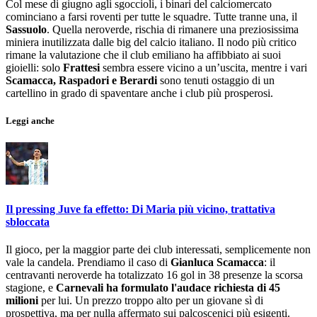
Col mese di giugno agli sgoccioli, i binari del calciomercato
cominciano a farsi roventi per tutte le squadre. Tutte tranne una, il
Sassuolo
. Quella neroverde, rischia di rimanere una preziosissima
miniera inutilizzata dalle big del calcio italiano. Il nodo più critico
rimane la valutazione che il club emiliano ha affibbiato ai suoi
gioielli: solo
Frattesi
sembra essere vicino a un’uscita, mentre i vari
Scamacca, Raspadori e Berardi
sono tenuti ostaggio di un
cartellino in grado di spaventare anche i club più prosperosi.
Leggi anche
Il pressing Juve fa effetto: Di Maria più vicino, trattativa
sbloccata
Il gioco, per la maggior parte dei club interessati, semplicemente non
vale la candela. Prendiamo il caso di
Gianluca Scamacca
: il
centravanti neroverde ha totalizzato 16 gol in 38 presenze la scorsa
stagione, e
Carnevali ha formulato l'audace richiesta di 45
milioni
per lui. Un prezzo troppo alto per un giovane sì di
prospettiva, ma per nulla affermato sui palcoscenici più esigenti.