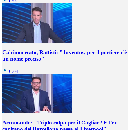
01:07
Calciomercato, Battisti: "Juventus, per il portiere c'è
un nome preciso"
01:04
Accomando: "Triplo colpo per il Cagliari! E l'ex
capitano del Barcellona passa al Liverpool"