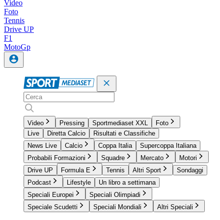
Video
Foto
Tennis
Drive UP
F1
MotoGp
Video
Pressing
Sportmediaset XXL
Foto
Live
Diretta Calcio
Risultati e Classifiche
News Live
Calcio
Coppa Italia
Supercoppa Italiana
Probabili Formazioni
Squadre
Mercato
Motori
Drive UP
Formula E
Tennis
Altri Sport
Sondaggi
Podcast
Lifestyle
Un libro a settimana
Speciali Europei
Speciali Olimpiadi
Speciale Scudetti
Speciali Mondiali
Altri Speciali