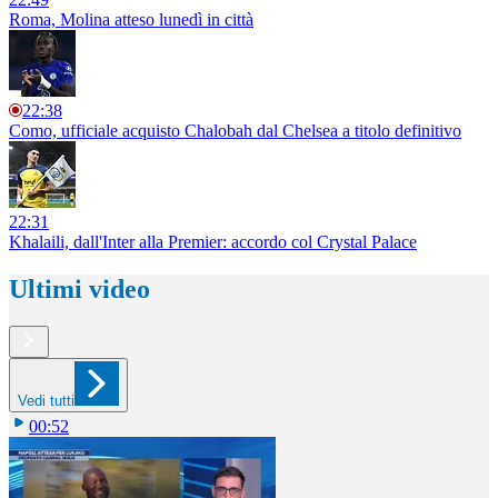
Roma, Molina atteso lunedì in città
22:38
Como, ufficiale acquisto Chalobah dal Chelsea a titolo definitivo
22:31
Khalaili, dall'Inter alla Premier: accordo col Crystal Palace
Ultimi video
Vedi tutti
00:52