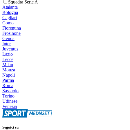
Squadra Serie A
Atalanta
Bologna
Cagliari
Como
Fiorentina
Frosinone
Genoa
Inter
Juventus
Lazio
Lecce
Milan
Monza
Napoli
Parma
Roma
Sassuolo
Torino
Udinese
Venezia
Seguici su