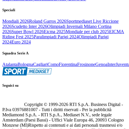
Speciali
Mondiali 2026
Roland Garros 2026
Sportmediaset Live Riccione
2026
Scudetto Inter 2026
Olimpiadi Invernali Milano Cortina
2026
Super Bowl 2026
Eicma 2025
Mondiale per club 2025
EICMA
Riding Fest 2025
Paralimpiadi Parigi 2024
Olimpiadi Parigi
2024
Euro 2024
Squadra Serie A
Atalanta
Bologna
Cagliari
Como
Fiorentina
Frosinone
Genoa
Inter
Juvent
Seguici su
Copyright © 1999-
2026
RTI S.p.A. Business Digital -
P.Iva 03976881007 - Tutti i diritti riservati - Per la pubblicità
Mediamond S.p.A. - RTI S.p.A., Mediaset N.V., sede legale
Amsterdam (Paesi Bassi) - Uffici Viale Europa 46, 20093 Cologno
Monzese (MI)
Rispetto ai contenuti e ai dati personali trasmessi e/o