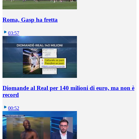
Roma, Gasp ha fretta
03:57
Diomande al Real per 140 milioni di euro, ma non è
record
00:52