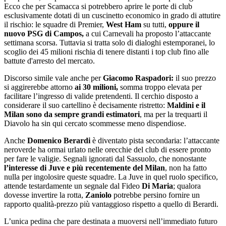
Ecco che per Scamacca si potrebbero aprire le porte di club
esclusivamente dotati di un cuscinetto economico in grado di attutire
il rischio: le squadre di Premier,
West Ham
su tutti,
oppure il
nuovo PSG di Campos,
a cui Carnevali ha proposto l’attaccante
settimana scorsa. Tuttavia si tratta solo di dialoghi estemporanei, lo
scoglio dei 45 milioni rischia di tenere distanti i top club fino alle
battute d'arresto del mercato.
Discorso simile vale anche per
Giacomo Raspadori:
il suo prezzo
si aggirerebbe attorno
ai 30 milioni,
somma troppo elevata per
facilitare l’ingresso di valide pretendenti. Il cerchio disposto a
considerare il suo cartellino è decisamente ristretto:
Maldini e il
Milan sono da sempre grandi estimatori
, ma per la trequarti il
Diavolo ha sin qui cercato scommesse meno dispendiose.
Anche
Domenico Berardi
è diventato pista secondaria: l’attaccante
neroverde ha ormai urlato nelle orecchie del club di essere pronto
per fare le valigie. Segnali ignorati dal Sassuolo, che nonostante
l’interesse di Juve e più recentemente del Milan
, non ha fatto
nulla per ingolosire queste squadre. La Juve in quel ruolo specifico,
attende testardamente un segnale dal Fideo
Di Maria
; qualora
dovesse invertire la rotta,
Zaniolo
potrebbe persino fornire un
rapporto qualità-prezzo più vantaggioso rispetto a quello di Berardi.
L’unica pedina che pare destinata a muoversi nell’immediato futuro