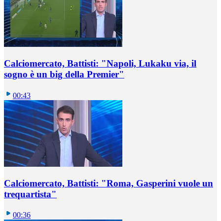
Calciomercato, Battisti: "Napoli, Lukaku via, il
sogno è un big della Premier"
00:43
Calciomercato, Battisti: "Roma, Gasperini vuole un
trequartista"
00:36