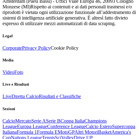
Amsterdam (Paesi Bassi) - Uffici Viale Europa 46, 20093 Cologno
Monzese (MI)
Rispetto ai contenuti e ai dati personali trasmessi e/o
riprodotti è vietata ogni utilizzazione funzionale all’addestramento di
sistemi di intelligenza artificiale generativa. È altresì fatto divieto
espresso di utilizzare mezzi automatizzati di data scraping.
Legal
Corporate
Privacy Policy
Cookie Policy
Media
Video
Foto
Live e Risultati
Live
Diretta Calcio
Risultati e Classifiche
Sezioni
Calcio
Mercato
Serie A
Serie B
Coppa Italia
Champions
League
Europa League
Conference League
Calcio Estero
Supercoppa
Italiana
Formula 1
Formula E
MotoGP
Altri Motori
Basket
America's
Cup
Nations League
Tennis
Sci
Volley
Drive UP