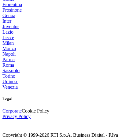
Fiorentina
Frosinone
Genoa
Inter
Juventus
Lazio
Lecce
Milan
Monza
Napoli
Parma
Roma
Sassuolo
Torino
Udinese
Venezia
Legal
Corporate
Cookie Policy
Privacy Policy
Copyright © 1999-
2026
RTI S.p.A. Business Digital - P.Iva