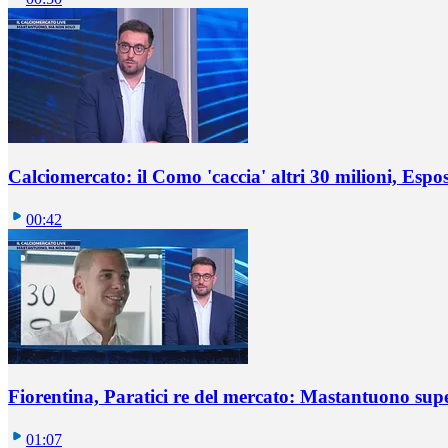
Calciomercato: il Como 'caccia' altri 30 milioni, Espos
00:42
Fiorentina, Paratici re del mercato: Mastantuono sup
01:07