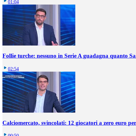
01:04
Follie turche: nessuno in Serie A guadagna quanto S
02:54
Calciomercato, svincolati: 12 giocatori a zero euro pe
00:50