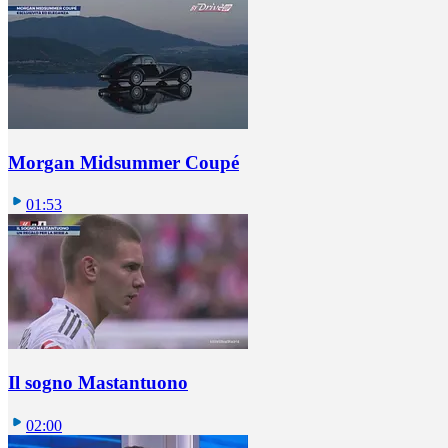
Morgan Midsummer Coupé
01:53
Il sogno Mastantuono
02:00