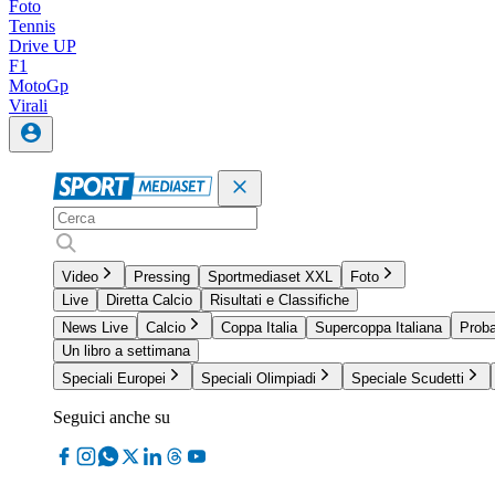
Foto
Tennis
Drive UP
F1
MotoGp
Virali
Video
Pressing
Sportmediaset XXL
Foto
Live
Diretta Calcio
Risultati e Classifiche
News Live
Calcio
Coppa Italia
Supercoppa Italiana
Proba
Un libro a settimana
Speciali Europei
Speciali Olimpiadi
Speciale Scudetti
Seguici anche su