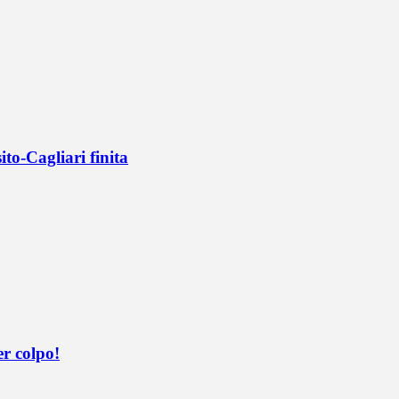
ito-Cagliari finita
er colpo!