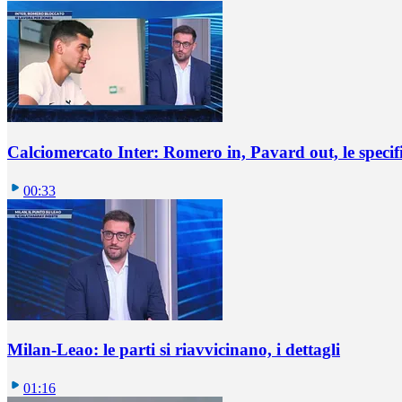
Calciomercato Inter: Romero in, Pavard out, le specif
00:33
Milan-Leao: le parti si riavvicinano, i dettagli
01:16