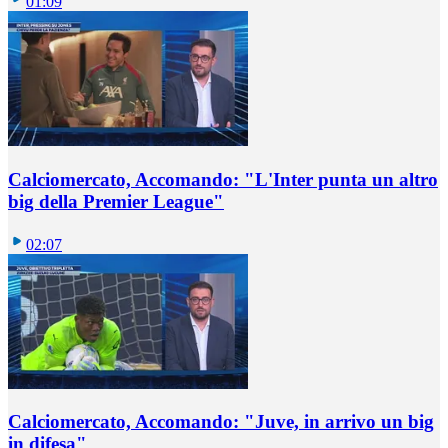
01:09
Calciomercato, Accomando: "L'Inter punta un altro
big della Premier League"
02:07
Calciomercato, Accomando: "Juve, in arrivo un big
in difesa"