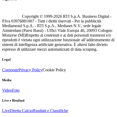
Copyright © 1999-
2026
RTI S.p.A. Business Digital -
P.Iva 03976881007 - Tutti i diritti riservati - Per la pubblicità
Mediamond S.p.A. - RTI S.p.A., Mediaset N.V., sede legale
Amsterdam (Paesi Bassi) - Uffici Viale Europa 46, 20093 Cologno
Monzese (MI)
Rispetto ai contenuti e ai dati personali trasmessi e/o
riprodotti è vietata ogni utilizzazione funzionale all’addestramento di
sistemi di intelligenza artificiale generativa. È altresì fatto divieto
espresso di utilizzare mezzi automatizzati di data scraping.
Legal
Corporate
Privacy Policy
Cookie Policy
Media
Video
Foto
Live e Risultati
Live
Diretta Calcio
Risultati e Classifiche