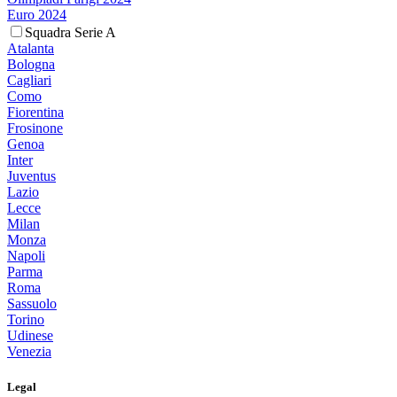
Euro 2024
Squadra Serie A
Atalanta
Bologna
Cagliari
Como
Fiorentina
Frosinone
Genoa
Inter
Juventus
Lazio
Lecce
Milan
Monza
Napoli
Parma
Roma
Sassuolo
Torino
Udinese
Venezia
Legal