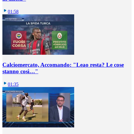
01:58
Calciomercato, Accomando: "Leao resta? Le cose
stanno così…"
01:35