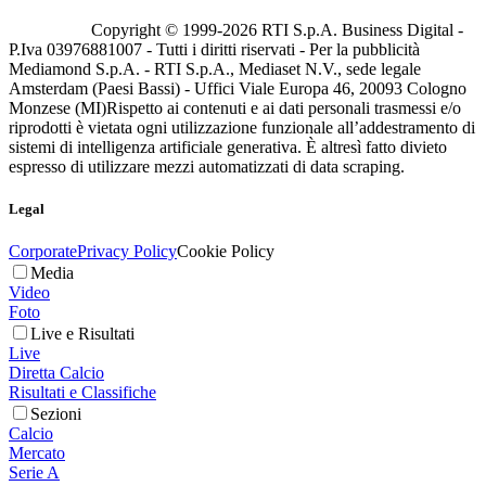
Copyright © 1999-
2026
RTI S.p.A. Business Digital -
P.Iva 03976881007 - Tutti i diritti riservati - Per la pubblicità
Mediamond S.p.A. - RTI S.p.A., Mediaset N.V., sede legale
Amsterdam (Paesi Bassi) - Uffici Viale Europa 46, 20093 Cologno
Monzese (MI)
Rispetto ai contenuti e ai dati personali trasmessi e/o
riprodotti è vietata ogni utilizzazione funzionale all’addestramento di
sistemi di intelligenza artificiale generativa. È altresì fatto divieto
espresso di utilizzare mezzi automatizzati di data scraping.
Legal
Corporate
Privacy Policy
Cookie Policy
Media
Video
Foto
Live e Risultati
Live
Diretta Calcio
Risultati e Classifiche
Sezioni
Calcio
Mercato
Serie A