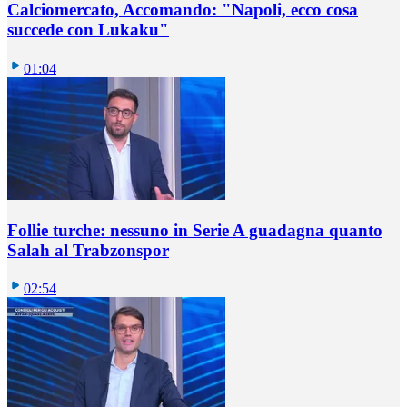
Calciomercato, Accomando: "Napoli, ecco cosa
succede con Lukaku"
01:04
Follie turche: nessuno in Serie A guadagna quanto
Salah al Trabzonspor
02:54