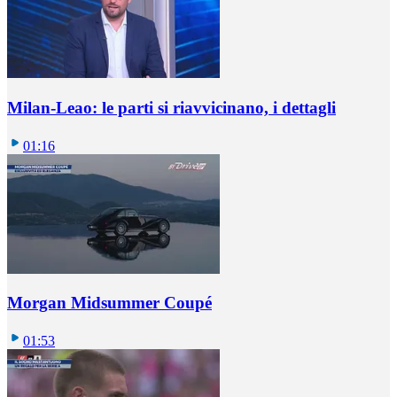
Milan-Leao: le parti si riavvicinano, i dettagli
01:16
Morgan Midsummer Coupé
01:53