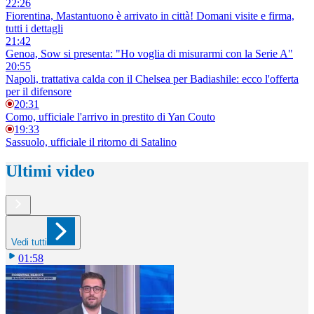
22:26
Fiorentina, Mastantuono è arrivato in città! Domani visite e firma,
tutti i dettagli
21:42
Genoa, Sow si presenta: "Ho voglia di misurarmi con la Serie A"
20:55
Napoli, trattativa calda con il Chelsea per Badiashile: ecco l'offerta
per il difensore
20:31
Como, ufficiale l'arrivo in prestito di Yan Couto
19:33
Sassuolo, ufficiale il ritorno di Satalino
Ultimi video
Vedi tutti
01:58