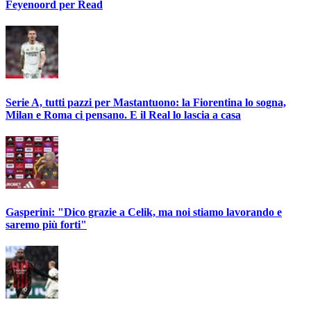
Feyenoord per Read
Serie A, tutti pazzi per Mastantuono: la Fiorentina lo sogna,
Milan e Roma ci pensano. E il Real lo lascia a casa
Gasperini: "Dico grazie a Celik, ma noi stiamo lavorando e
saremo più forti"