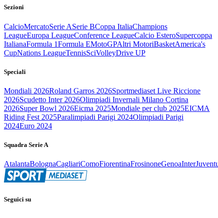
Sezioni
Calcio
Mercato
Serie A
Serie B
Coppa Italia
Champions
League
Europa League
Conference League
Calcio Estero
Supercoppa
Italiana
Formula 1
Formula E
MotoGP
Altri Motori
Basket
America's
Cup
Nations League
Tennis
Sci
Volley
Drive UP
Speciali
Mondiali 2026
Roland Garros 2026
Sportmediaset Live Riccione
2026
Scudetto Inter 2026
Olimpiadi Invernali Milano Cortina
2026
Super Bowl 2026
Eicma 2025
Mondiale per club 2025
EICMA
Riding Fest 2025
Paralimpiadi Parigi 2024
Olimpiadi Parigi
2024
Euro 2024
Squadra Serie A
Atalanta
Bologna
Cagliari
Como
Fiorentina
Frosinone
Genoa
Inter
Juvent
Seguici su