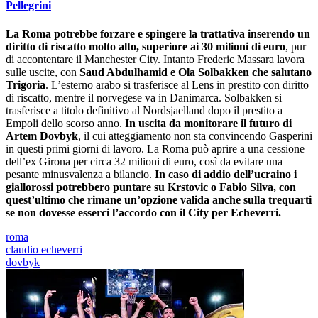
Pellegrini
La Roma potrebbe forzare e spingere la trattativa inserendo un
diritto di riscatto molto alto, superiore ai 30 milioni di euro
, pur
di accontentare il Manchester City. Intanto Frederic Massara lavora
sulle uscite, con
Saud Abdulhamid e Ola Solbakken che salutano
Trigoria
. L’esterno arabo si trasferisce al Lens in prestito con diritto
di riscatto, mentre il norvegese va in Danimarca. Solbakken si
trasferisce a titolo definitivo al Nordsjaelland dopo il prestito a
Empoli dello scorso anno.
In uscita da monitorare il futuro di
Artem Dovbyk
, il cui atteggiamento non sta convincendo Gasperini
in questi primi giorni di lavoro. La Roma può aprire a una cessione
dell’ex Girona per circa 32 milioni di euro, così da evitare una
pesante minusvalenza a bilancio.
In caso di addio dell’ucraino i
giallorossi potrebbero puntare su Krstovic o Fabio Silva, con
quest’ultimo che rimane un’opzione valida anche sulla trequarti
se non dovesse esserci l’accordo con il City per Echeverri.
roma
claudio echeverri
dovbyk