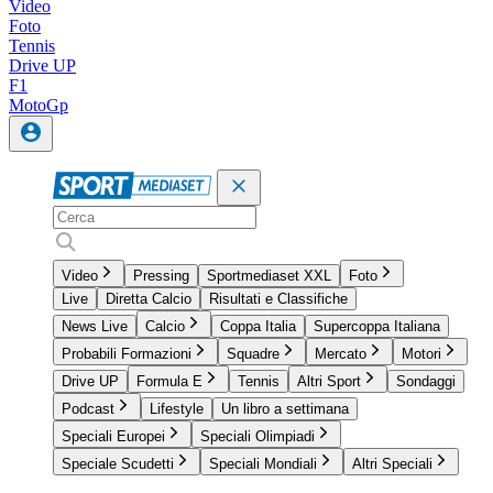
Video
Foto
Tennis
Drive UP
F1
MotoGp
Video
Pressing
Sportmediaset XXL
Foto
Live
Diretta Calcio
Risultati e Classifiche
News Live
Calcio
Coppa Italia
Supercoppa Italiana
Probabili Formazioni
Squadre
Mercato
Motori
Drive UP
Formula E
Tennis
Altri Sport
Sondaggi
Podcast
Lifestyle
Un libro a settimana
Speciali Europei
Speciali Olimpiadi
Speciale Scudetti
Speciali Mondiali
Altri Speciali