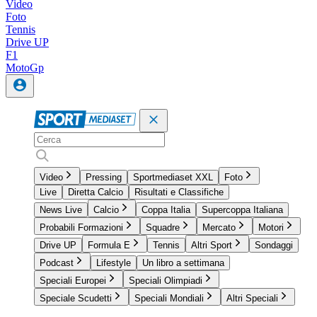
Video
Foto
Tennis
Drive UP
F1
MotoGp
Video
Pressing
Sportmediaset XXL
Foto
Live
Diretta Calcio
Risultati e Classifiche
News Live
Calcio
Coppa Italia
Supercoppa Italiana
Probabili Formazioni
Squadre
Mercato
Motori
Drive UP
Formula E
Tennis
Altri Sport
Sondaggi
Podcast
Lifestyle
Un libro a settimana
Speciali Europei
Speciali Olimpiadi
Speciale Scudetti
Speciali Mondiali
Altri Speciali