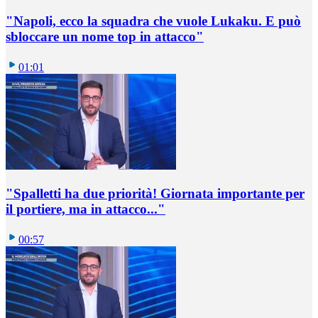
"Napoli, ecco la squadra che vuole Lukaku. E può
sbloccare un nome top in attacco"
01:01
"Spalletti ha due priorità! Giornata importante per
il portiere, ma in attacco..."
00:57