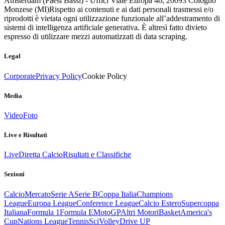
Amsterdam (Paesi Bassi) - Uffici Viale Europa 46, 20093 Cologno
Monzese (MI)
Rispetto ai contenuti e ai dati personali trasmessi e/o
riprodotti è vietata ogni utilizzazione funzionale all’addestramento di
sistemi di intelligenza artificiale generativa. È altresì fatto divieto
espresso di utilizzare mezzi automatizzati di data scraping.
Legal
Corporate
Privacy Policy
Cookie Policy
Media
Video
Foto
Live e Risultati
Live
Diretta Calcio
Risultati e Classifiche
Sezioni
Calcio
Mercato
Serie A
Serie B
Coppa Italia
Champions
League
Europa League
Conference League
Calcio Estero
Supercoppa
Italiana
Formula 1
Formula E
MotoGP
Altri Motori
Basket
America's
Cup
Nations League
Tennis
Sci
Volley
Drive UP