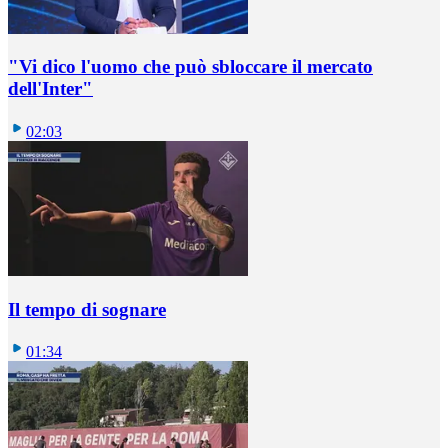
"Vi dico l'uomo che può sbloccare il mercato
dell'Inter"
02:03
Il tempo di sognare
01:34