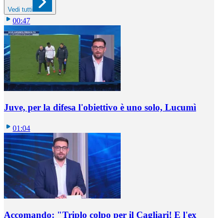
Vedi tutti
00:47
Juve, per la difesa l'obiettivo è uno solo, Lucumì
01:04
Accomando: "Triplo colpo per il Cagliari! E l'ex