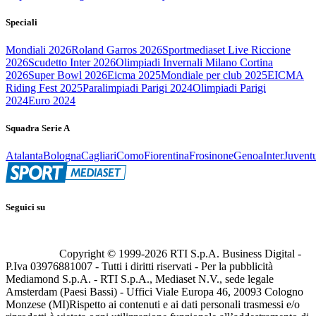
Speciali
Mondiali 2026
Roland Garros 2026
Sportmediaset Live Riccione
2026
Scudetto Inter 2026
Olimpiadi Invernali Milano Cortina
2026
Super Bowl 2026
Eicma 2025
Mondiale per club 2025
EICMA
Riding Fest 2025
Paralimpiadi Parigi 2024
Olimpiadi Parigi
2024
Euro 2024
Squadra Serie A
Atalanta
Bologna
Cagliari
Como
Fiorentina
Frosinone
Genoa
Inter
Juvent
Seguici su
Copyright © 1999-
2026
RTI S.p.A. Business Digital -
P.Iva 03976881007 - Tutti i diritti riservati - Per la pubblicità
Mediamond S.p.A. - RTI S.p.A., Mediaset N.V., sede legale
Amsterdam (Paesi Bassi) - Uffici Viale Europa 46, 20093 Cologno
Monzese (MI)
Rispetto ai contenuti e ai dati personali trasmessi e/o