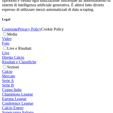
riprodotti è vietata ogni utilizzazione funzionale all’addestramento di
sistemi di intelligenza artificiale generativa. È altresì fatto divieto
espresso di utilizzare mezzi automatizzati di data scraping.
Legal
Corporate
Privacy Policy
Cookie Policy
Media
Video
Foto
Live e Risultati
Live
Diretta Calcio
Risultati e Classifiche
Sezioni
Calcio
Mercato
Serie A
Serie B
Coppa Italia
Champions League
Europa League
Conference League
Calcio Estero
Supercoppa Italiana