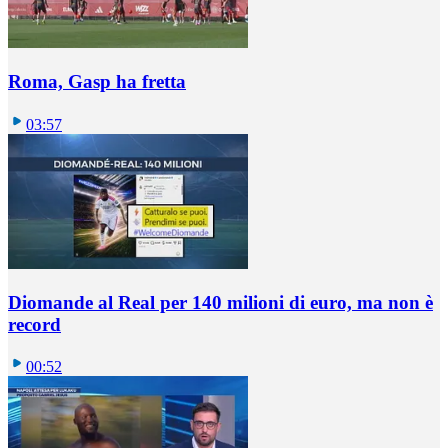
Roma, Gasp ha fretta
03:57
Diomande al Real per 140 milioni di euro, ma non è
record
00:52