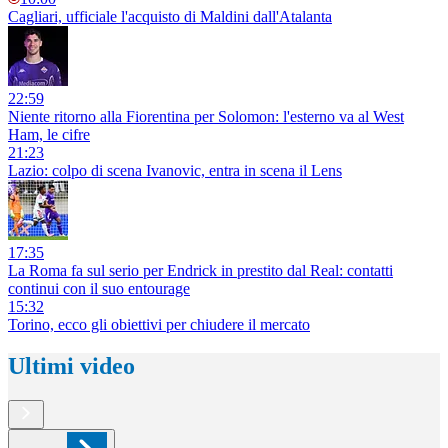
Cagliari, ufficiale l'acquisto di Maldini dall'Atalanta
22:59
Niente ritorno alla Fiorentina per Solomon: l'esterno va al West
Ham, le cifre
21:23
Lazio: colpo di scena Ivanovic, entra in scena il Lens
17:35
La Roma fa sul serio per Endrick in prestito dal Real: contatti
continui con il suo entourage
15:32
Torino, ecco gli obiettivi per chiudere il mercato
Ultimi video