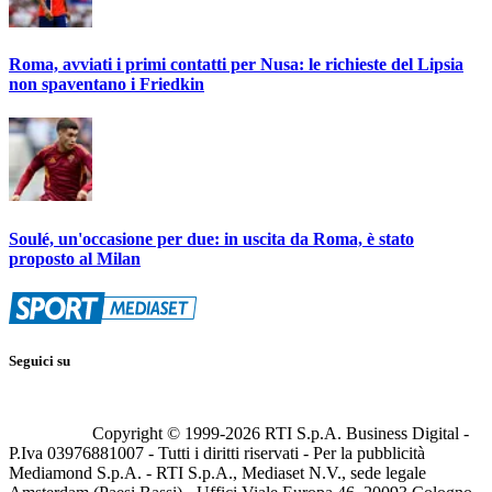
Roma, avviati i primi contatti per Nusa: le richieste del Lipsia
non spaventano i Friedkin
Soulé, un'occasione per due: in uscita da Roma, è stato
proposto al Milan
Seguici su
Copyright © 1999-
2026
RTI S.p.A. Business Digital -
P.Iva 03976881007 - Tutti i diritti riservati - Per la pubblicità
Mediamond S.p.A. - RTI S.p.A., Mediaset N.V., sede legale