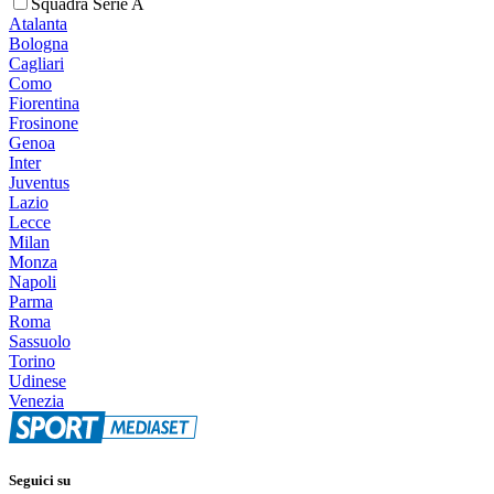
Squadra Serie A
Atalanta
Bologna
Cagliari
Como
Fiorentina
Frosinone
Genoa
Inter
Juventus
Lazio
Lecce
Milan
Monza
Napoli
Parma
Roma
Sassuolo
Torino
Udinese
Venezia
Seguici su