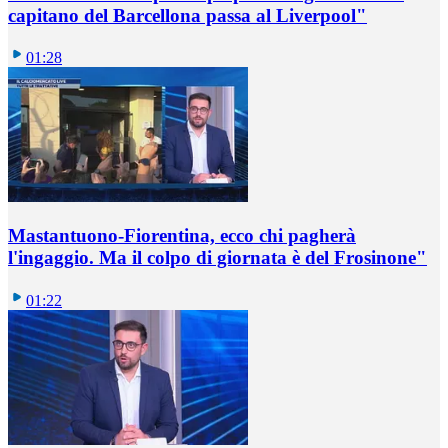
capitano del Barcellona passa al Liverpool"
01:28
Mastantuono-Fiorentina, ecco chi pagherà
l'ingaggio. Ma il colpo di giornata è del Frosinone"
01:22