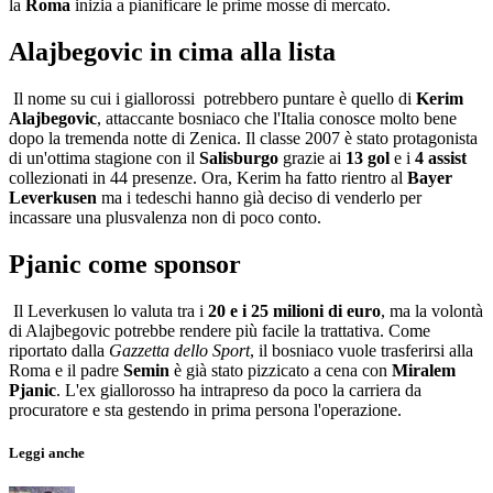
la
Roma
inizia a pianificare le prime mosse di mercato.
Alajbegovic in cima alla lista
Il nome su cui i giallorossi potrebbero puntare è quello di
Kerim
Alajbegovic
, attaccante bosniaco che l'Italia conosce molto bene
dopo la tremenda notte di Zenica. Il classe 2007 è stato protagonista
di un'ottima stagione con il
Salisburgo
grazie ai
13 gol
e i
4 assist
collezionati in 44 presenze. Ora, Kerim ha fatto rientro al
Bayer
Leverkusen
ma i tedeschi hanno già deciso di venderlo per
incassare una plusvalenza non di poco conto.
Pjanic come sponsor
Il Leverkusen lo valuta tra i
20 e i 25 milioni di euro
, ma la volontà
di Alajbegovic potrebbe rendere più facile la trattativa. Come
riportato dalla
Gazzetta dello Sport
, il bosniaco vuole trasferirsi alla
Roma e il padre
Semin
è già stato pizzicato a cena con
Miralem
Pjanic
. L'ex giallorosso ha intrapreso da poco la carriera da
procuratore e sta gestendo in prima persona l'operazione.
Leggi anche