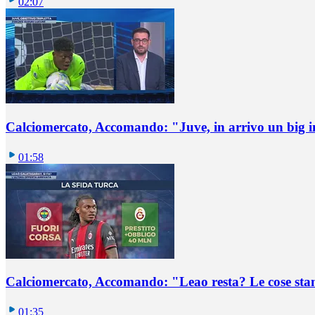
02:07
Calciomercato, Accomando: "Juve, in arrivo un big i
01:58
Calciomercato, Accomando: "Leao resta? Le cose st
01:35