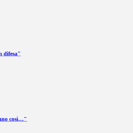
n difesa"
anno così…"