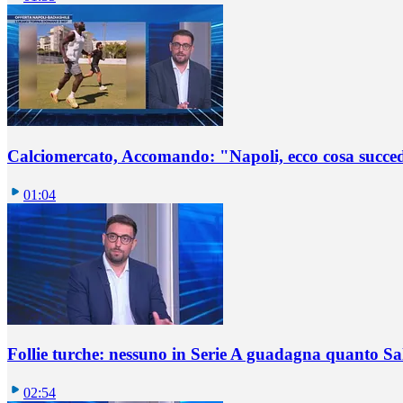
Calciomercato, Accomando: "Napoli, ecco cosa succ
01:04
Follie turche: nessuno in Serie A guadagna quanto S
02:54