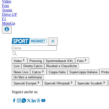
Video
Foto
Tennis
Drive UP
F1
MotoGp
Video
Pressing
Sportmediaset XXL
Foto
Live
Diretta Calcio
Risultati e Classifiche
News Live
Calcio
Coppa Italia
Supercoppa Italiana
Proba
Un libro a settimana
Speciali Europei
Speciali Olimpiadi
Speciale Scudetti
Seguici anche su