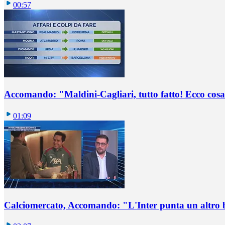
00:57
Accomando: "Maldini-Cagliari, tutto fatto! Ecco cosa
01:09
Calciomercato, Accomando: "L'Inter punta un altro 